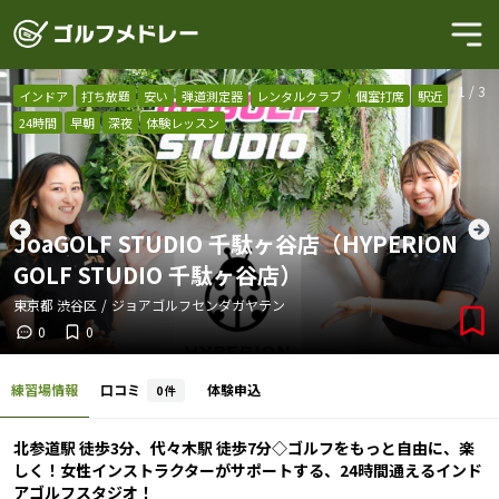
1
/
3
インドア
打ち放題
安い
弾道測定器
レンタルクラブ
個室打席
駅近
24時間
早朝
深夜
体験レッスン
JoaGOLF STUDIO 千駄ヶ谷店（HYPERION
GOLF STUDIO 千駄ヶ谷店）
東京都
渋谷区
/
ジョアゴルフセンダガヤテン
0
0
練習場情報
口コミ
体験申込
0
件
北参道駅 徒歩3分、代々木駅 徒歩7分◇ゴルフをもっと自由に、楽
しく！女性インストラクターがサポートする、24時間通えるインド
アゴルフスタジオ！