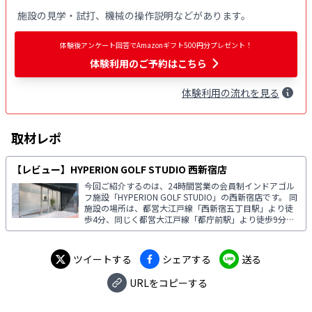
施設の見学・試打、機械の操作説明などがあります。
体験後アンケート回答でAmazonギフト500円分プレゼント！
体験利用
のご予約はこちら
体験
利用
の流れを見る
取材レポ
【レビュー】HYPERION GOLF STUDIO 西新宿店
今回ご紹介するのは、24時間営業の会員制インドアゴル
フ施設「HYPERION GOLF STUDIO」の西新宿店です。 同
施設の場所は、都営大江戸線「西新宿五丁目駅」より徒
歩4分、同じく都営大江戸線「都庁前駅」より徒歩9分の
場所にあります。 HYPERION GOLF STUDIOは東京都内に
4店舗構えており、西新宿店は2023年6月にオープンしま
した。
ツイートする
シェアする
送る
URLをコピーする