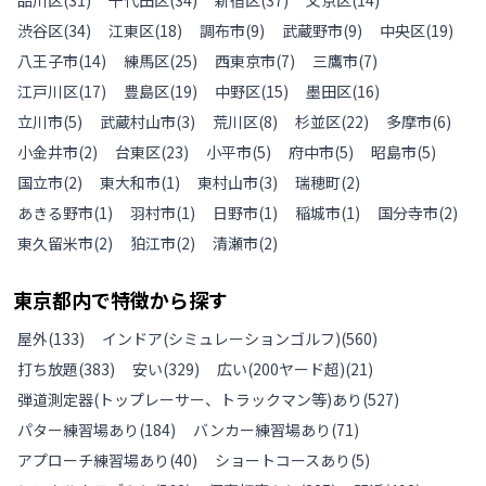
品川区
(
31
)
千代田区
(
34
)
新宿区
(
37
)
文京区
(
14
)
渋谷区
(
34
)
江東区
(
18
)
調布市
(
9
)
武蔵野市
(
9
)
中央区
(
19
)
八王子市
(
14
)
練馬区
(
25
)
西東京市
(
7
)
三鷹市
(
7
)
江戸川区
(
17
)
豊島区
(
19
)
中野区
(
15
)
墨田区
(
16
)
立川市
(
5
)
武蔵村山市
(
3
)
荒川区
(
8
)
杉並区
(
22
)
多摩市
(
6
)
小金井市
(
2
)
台東区
(
23
)
小平市
(
5
)
府中市
(
5
)
昭島市
(
5
)
国立市
(
2
)
東大和市
(
1
)
東村山市
(
3
)
瑞穂町
(
2
)
あきる野市
(
1
)
羽村市
(
1
)
日野市
(
1
)
稲城市
(
1
)
国分寺市
(
2
)
東久留米市
(
2
)
狛江市
(
2
)
清瀬市
(
2
)
東京都
内で特徴から探す
屋外
(
133
)
インドア(シミュレーションゴルフ)
(
560
)
打ち放題
(
383
)
安い
(
329
)
広い(200ヤード超)
(
21
)
弾道測定器(トップレーサー、トラックマン等)あり
(
527
)
パター練習場あり
(
184
)
バンカー練習場あり
(
71
)
アプローチ練習場あり
(
40
)
ショートコースあり
(
5
)