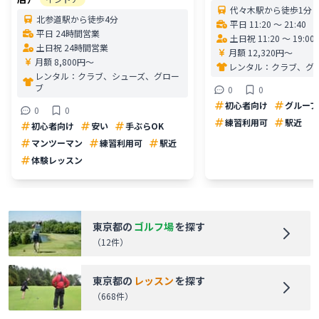
代々木駅から徒歩1分
北参道駅から徒歩4分
平日 11:20 〜 21:40
平日 24時間営業
土日祝 11:20 〜 19:00
土日祝 24時間営業
月額 12,320円〜
月額 8,800円〜
レンタル：
クラブ、グ
レンタル：
クラブ、シューズ、グロー
ブ
0
0
初心者向け
グループ
0
0
練習利用可
駅近
初心者向け
安い
手ぶらOK
マンツーマン
練習利用可
駅近
体験レッスン
東京都
の
ゴルフ場
を探す
（
12
件）
東京都
の
レッスン
を探す
（
668
件）