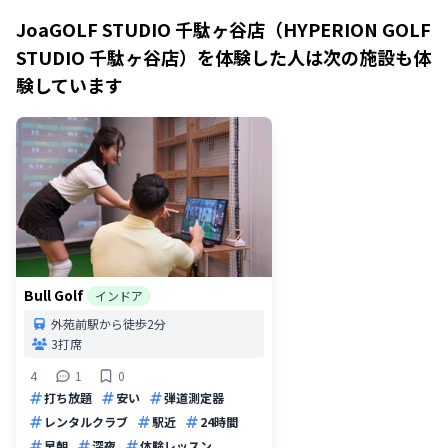
JoaGOLF STUDIO 千駄ヶ谷店（HYPERION GOLF
STUDIO 千駄ヶ谷店）
を体験した人は次の施設も体
験しています
Bull Golf
インドア
外苑前駅から徒歩2分
3打席
4
1
0
打ち放題
安い
弾道測定器
レンタルクラブ
駅近
24時間
早朝
深夜
体験レッスン