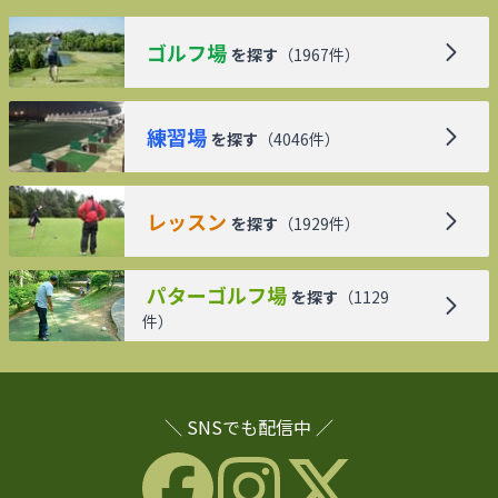
ゴルフ場
を探す
（
1967
件）
練習場
を探す
（
4046
件）
レッスン
を探す
（
1929
件）
パターゴルフ場
を探す
（
1129
件）
＼ SNSでも配信中 ／