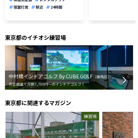
個室打席
駅近
24時間
東京都
のイチオシ練習場
中村橋インドアゴルフ by CUBE GOLF
（
練馬区
）
完全個室で月額7,700円〜のインドアゴルフ！
東京都
に関連するマガジン
練習場