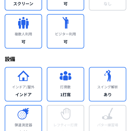
スクリーン
可
なし
複数人利用
ビジター利用
可
可
設備
インドア/屋外
打席数
スイング解析
インドア
1打席
あり
弾道測定器
レフティー打席
パター練習場