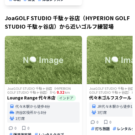
JoaGOLF STUDIO 千駄ヶ谷店（HYPERION GOLF
STUDIO 千駄ヶ谷店）
から近いゴルフ練習場
JoaGOLF STUDIO 千駄ヶ谷店（HYPERION
JoaGOLF STUDIO 千駄ヶ谷店
0.32
GOLF STUDIO 千駄ヶ谷店）
から
km
GOLF STUDIO 千駄ヶ谷店）
か
Lounge Range 代々木店
代々木ゴルフスクール
インドア
代々木駅から徒歩4分
JR代々木駅から徒歩1
渋谷区役所から8分
3打席
1打席
0
0
0
0
打ち放題
レンタルク
弾道測定器
レンタルクラブ