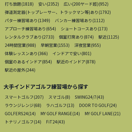
打ち放題
(
1818
)
安い
(
2352
)
広い(200ヤード超)
(
952
)
弾道測定器(トップレーサー、トラックマン等)あり
(
1792
)
パター練習場あり
(
1349
)
バンカー練習場あり
(
1112
)
アプローチ練習場あり
(
654
)
ショートコースあり
(
173
)
レンタルクラブあり
(
2733
)
個室打席あり
(
874
)
駅近
(
1125
)
24時間営業
(
988
)
早朝営業
(
1553
)
深夜営業
(
955
)
体験レッスンあり
(
366
)
インドアで安い
(
801
)
個室のあるインドア
(
854
)
駅近のインドア
(
878
)
駅近の屋外
(
244
)
大手インドアゴルフ練習場
から探す
スマートゴルフ
(
207
)
スマゴル
(
8
)
SWING24/7
(
43
)
ラウンジレンジ
(
68
)
ラハゴルフ
(
13
)
DOOR TO GOLF
(
24
)
GOLFERS24
(
14
)
MY GOLF RANGE
(
14
)
MY GOLF LANE
(
21
)
トナリノゴルフ
(
14
)
FiT24
(
43
)