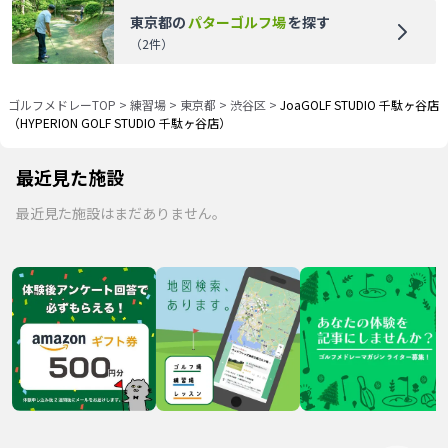
東京都
の
パターゴルフ場
を探す
（
2
件）
ゴルフメドレーTOP
>
練習場
>
東京都
>
渋谷区
>
JoaGOLF STUDIO 千駄ヶ谷店
（HYPERION GOLF STUDIO 千駄ヶ谷店）
最近見た施設
最近見た施設はまだありません。