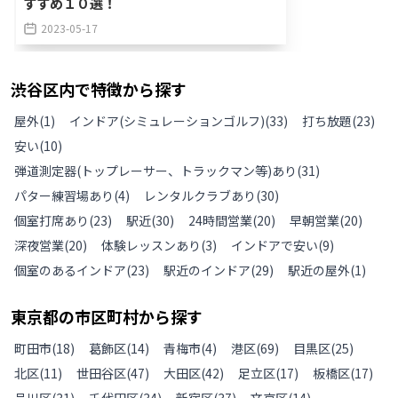
すすめ１０選！
2023-05-17
渋谷区
内で特徴から探す
屋外
(
1
)
インドア(シミュレーションゴルフ)
(
33
)
打ち放題
(
23
)
安い
(
10
)
弾道測定器(トップレーサー、トラックマン等)あり
(
31
)
パター練習場あり
(
4
)
レンタルクラブあり
(
30
)
個室打席あり
(
23
)
駅近
(
30
)
24時間営業
(
20
)
早朝営業
(
20
)
深夜営業
(
20
)
体験レッスンあり
(
3
)
インドアで安い
(
9
)
個室のあるインドア
(
23
)
駅近のインドア
(
29
)
駅近の屋外
(
1
)
東京都
の
市区町村から探す
町田市
(
18
)
葛飾区
(
14
)
青梅市
(
4
)
港区
(
69
)
目黒区
(
25
)
北区
(
11
)
世田谷区
(
47
)
大田区
(
42
)
足立区
(
17
)
板橋区
(
17
)