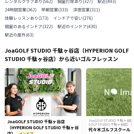
レンタルクラブあり
(
562
)
個室打席あり
(
327
)
駅近
(
493
)
24時間営業
(
362
)
早朝営業
(
333
)
深夜営業
(
311
)
体験レッスンあり
(
173
)
インドアで安い
(
276
)
個室のあるインドア
(
322
)
駅近のインドア
(
430
)
駅近の屋外
(
63
)
JoaGOLF STUDIO 千駄ヶ谷店（HYPERION GOLF
STUDIO 千駄ヶ谷店）
から近いゴルフレッスン
JoaGOLF STUDIO 千駄ヶ谷店
JoaGOLF STUDIO 千駄ヶ谷店
GOLF STUDIO 千駄ヶ谷店）
か
（HYPERION GOLF STUDIO 千駄ヶ谷
代々木ゴルフスクール
店）
インドア