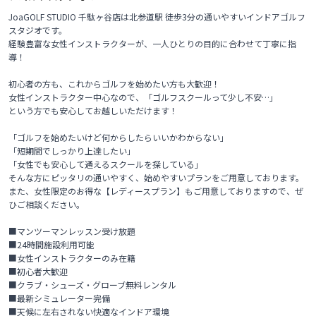
JoaGOLF STUDIO 千駄ヶ谷店は北参道駅 徒歩3分の通いやすいインドアゴルフ
スタジオです。

経験豊富な女性インストラクターが、一人ひとりの目的に合わせて丁寧に指
導！

初心者の方も、これからゴルフを始めたい方も大歓迎！

女性インストラクター中心なので、「ゴルフスクールって少し不安…」

という方でも安心してお越しいただけます！

「ゴルフを始めたいけど何からしたらいいかわからない」

「短期間でしっかり上達したい」

「女性でも安心して通えるスクールを探している」

そんな方にピッタリの通いやすく、始めやすいプランをご用意しております。

また、女性限定のお得な【レディースプラン】もご用意しておりますので、ぜ
ひご相談ください。

■マンツーマンレッスン受け放題

■24時間施設利用可能

■女性インストラクターのみ在籍

■初心者大歓迎

■クラブ・シューズ・グローブ無料レンタル

■最新シミュレーター完備

■天候に左右されない快適なインドア環境
