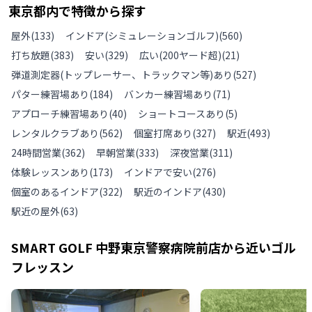
東京都
内で特徴から探す
屋外
(
133
)
インドア(シミュレーションゴルフ)
(
560
)
打ち放題
(
383
)
安い
(
329
)
広い(200ヤード超)
(
21
)
弾道測定器(トップレーサー、トラックマン等)あり
(
527
)
パター練習場あり
(
184
)
バンカー練習場あり
(
71
)
アプローチ練習場あり
(
40
)
ショートコースあり
(
5
)
レンタルクラブあり
(
562
)
個室打席あり
(
327
)
駅近
(
493
)
24時間営業
(
362
)
早朝営業
(
333
)
深夜営業
(
311
)
体験レッスンあり
(
173
)
インドアで安い
(
276
)
個室のあるインドア
(
322
)
駅近のインドア
(
430
)
駅近の屋外
(
63
)
SMART GOLF 中野東京警察病院前店
から近いゴル
フレッスン