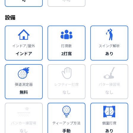
設備
インドア/屋外
打席数
スイング解析
インドア
2打席
あり
弾道測定器
レフティー打席
パター練習場
無料
なし
なし
バンカー練習場
ティーアップ方法
個室打席
なし
手動
あり