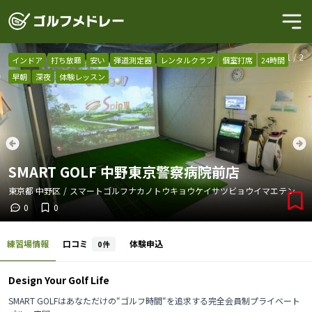
1
/
2
インドア
打ち放題
安い
弾道測定器
レンタルクラブ
個室打席
24時間
早朝
深夜
体験レッスン
SMART GOLF 中野東京警察病院前店
東京都
中野区
/
スマートゴルフナカノトウキョウケイサツビョウイマエテン
0
0
練習場情報
口コミ
体験申込
0
件
Design Your Golf Life
SMART GOLFはあなただけの“ゴルフ時間“を追求する完全会員制プライベート