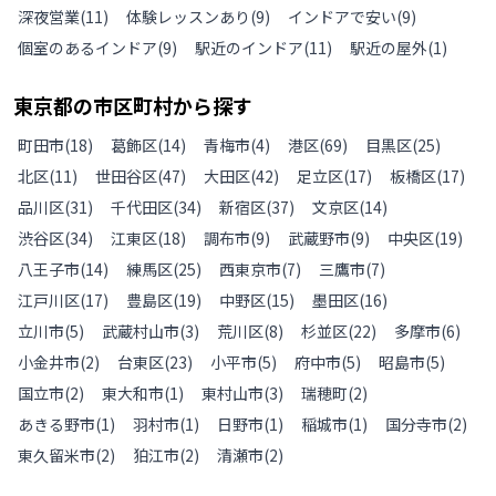
深夜営業
(
11
)
体験レッスンあり
(
9
)
インドアで安い
(
9
)
個室のあるインドア
(
9
)
駅近のインドア
(
11
)
駅近の屋外
(
1
)
東京都
の
市区町村から探す
町田市
(
18
)
葛飾区
(
14
)
青梅市
(
4
)
港区
(
69
)
目黒区
(
25
)
北区
(
11
)
世田谷区
(
47
)
大田区
(
42
)
足立区
(
17
)
板橋区
(
17
)
品川区
(
31
)
千代田区
(
34
)
新宿区
(
37
)
文京区
(
14
)
渋谷区
(
34
)
江東区
(
18
)
調布市
(
9
)
武蔵野市
(
9
)
中央区
(
19
)
八王子市
(
14
)
練馬区
(
25
)
西東京市
(
7
)
三鷹市
(
7
)
江戸川区
(
17
)
豊島区
(
19
)
中野区
(
15
)
墨田区
(
16
)
立川市
(
5
)
武蔵村山市
(
3
)
荒川区
(
8
)
杉並区
(
22
)
多摩市
(
6
)
小金井市
(
2
)
台東区
(
23
)
小平市
(
5
)
府中市
(
5
)
昭島市
(
5
)
国立市
(
2
)
東大和市
(
1
)
東村山市
(
3
)
瑞穂町
(
2
)
あきる野市
(
1
)
羽村市
(
1
)
日野市
(
1
)
稲城市
(
1
)
国分寺市
(
2
)
東久留米市
(
2
)
狛江市
(
2
)
清瀬市
(
2
)