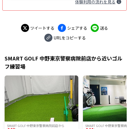
体験
利用
の流れを見る
ツイートする
シェアする
送る
URLをコピーする
SMART GOLF 中野東京警察病院前店
から近いゴル
フ練習場
SMART GOLF 中野東京警察病院前店
から
SMART GOLF 中野東京警察