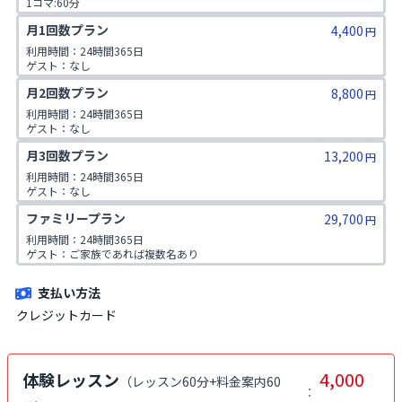
1コマ:60分

対象年齢:60歳以上

月1回数プラン
4,400
ゲスト:無し
円
利用時間：24時間365日

ゲスト：なし
月2回数プラン
8,800
円
利用時間：24時間365日

ゲスト：なし
月3回数プラン
13,200
円
利用時間：24時間365日

ゲスト：なし
ファミリープラン
29,700
円
利用時間：24時間365日

ゲスト：ご家族であれば複数名あり

※ご入会時にご家族名の登録をお願いしております。二親等までのご家
族が対象です。
支払い方法
クレジットカード
4,000
体験レッスン
（
レッスン60分+料金案内60
：