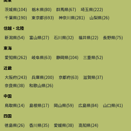
茨城県
(
104
)
栃木県
(
80
)
群馬県
(
67
)
埼玉県
(
222
)
千葉県
(
190
)
東京都
(
693
)
神奈川県
(
281
)
山梨県
(
26
)
信越・北陸
新潟県
(
54
)
富山県
(
27
)
石川県
(
32
)
福井県
(
22
)
長野県
(
75
)
東海
愛知県
(
262
)
岐阜県
(
63
)
静岡県
(
104
)
三重県
(
52
)
近畿
大阪府
(
243
)
兵庫県
(
200
)
京都府
(
63
)
滋賀県
(
37
)
奈良県
(
38
)
和歌山県
(
26
)
中国
鳥取県
(
14
)
島根県
(
17
)
岡山県
(
59
)
広島県
(
84
)
山口県
(
41
)
四国
徳島県
(
26
)
香川県
(
35
)
愛媛県
(
38
)
高知県
(
24
)