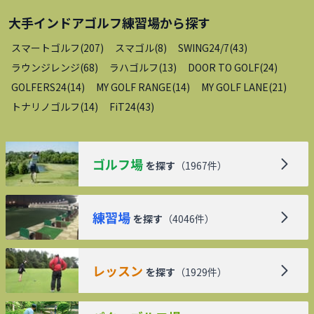
大手インドアゴルフ練習場
から探す
スマートゴルフ
(
207
)
スマゴル
(
8
)
SWING24/7
(
43
)
ラウンジレンジ
(
68
)
ラハゴルフ
(
13
)
DOOR TO GOLF
(
24
)
GOLFERS24
(
14
)
MY GOLF RANGE
(
14
)
MY GOLF LANE
(
21
)
トナリノゴルフ
(
14
)
FiT24
(
43
)
ゴルフ場
を探す
（
1967
件）
練習場
を探す
（
4046
件）
レッスン
を探す
（
1929
件）