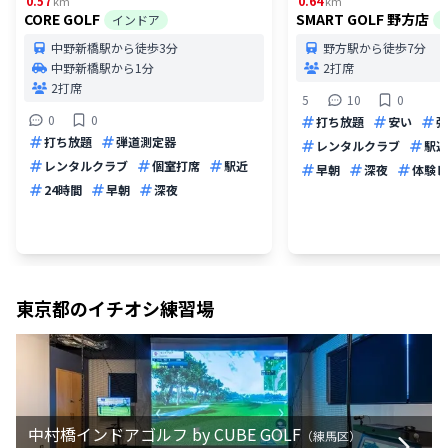
0.57
0.64
km
km
CORE GOLF
SMART GOLF 野方店
インドア
中野新橋駅から徒歩3分
野方駅から徒歩7分
中野新橋駅から1分
2打席
2打席
5
10
0
0
0
打ち放題
安い
弾
打ち放題
弾道測定器
レンタルクラブ
駅近
レンタルクラブ
個室打席
駅近
早朝
深夜
体験レ
24時間
早朝
深夜
東京都
のイチオシ練習場
中村橋インドアゴルフ by CUBE GOLF
（
練馬区
）