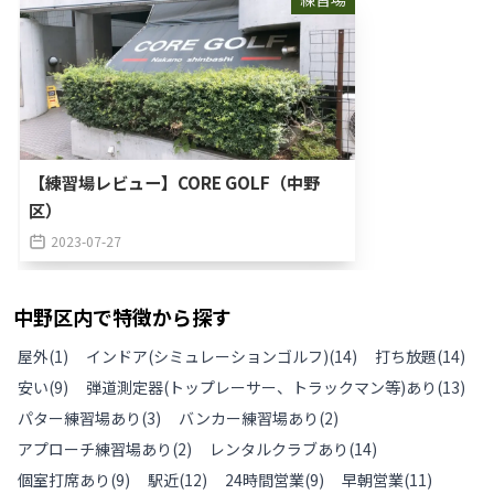
【練習場レビュー】CORE GOLF（中野
区）
2023-07-27
中野区
内で特徴から探す
屋外
(
1
)
インドア(シミュレーションゴルフ)
(
14
)
打ち放題
(
14
)
安い
(
9
)
弾道測定器(トップレーサー、トラックマン等)あり
(
13
)
パター練習場あり
(
3
)
バンカー練習場あり
(
2
)
アプローチ練習場あり
(
2
)
レンタルクラブあり
(
14
)
個室打席あり
(
9
)
駅近
(
12
)
24時間営業
(
9
)
早朝営業
(
11
)