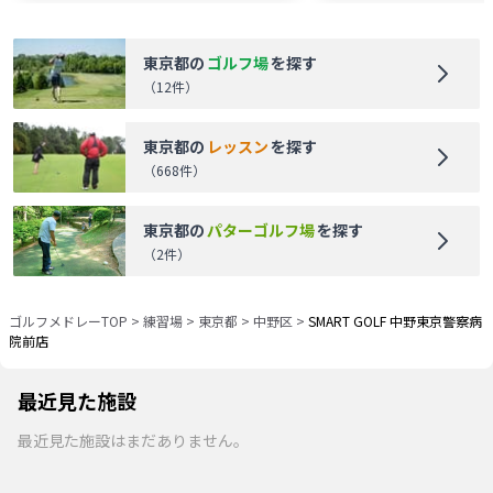
東京都
の
ゴルフ場
を探す
（
12
件）
東京都
の
レッスン
を探す
（
668
件）
東京都
の
パターゴルフ場
を探す
（
2
件）
ゴルフメドレーTOP
>
練習場
>
東京都
>
中野区
>
SMART GOLF 中野東京警察病
院前店
最近見た施設
最近見た施設はまだありません。