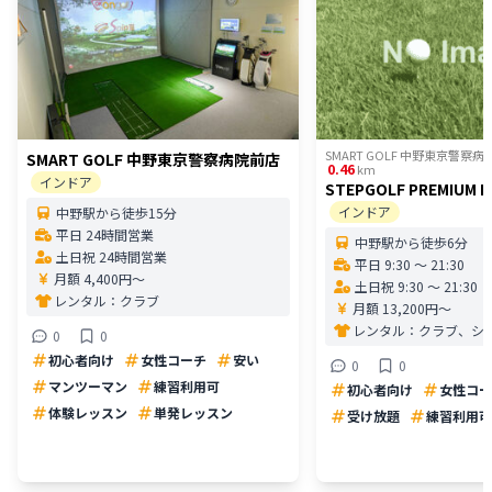
SMART GOLF 中野東京警察
SMART GOLF 中野東京警察病院前店
0.46
km
インドア
STEPGOLF PREMIUM 
インドア
中野駅から徒歩15分
平日 24時間営業
中野駅から徒歩6分
土日祝 24時間営業
平日 9:30 〜 21:30
月額 4,400円〜
土日祝 9:30 〜 21:30
レンタル：
クラブ
月額 13,200円〜
レンタル：
クラブ、シ
0
0
初心者向け
女性コーチ
安い
0
0
マンツーマン
練習利用可
初心者向け
女性コー
体験レッスン
単発レッスン
受け放題
練習利用可