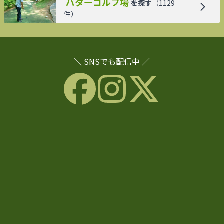
パターゴルフ場
を探す
（
1129
件）
＼ SNSでも配信中 ／