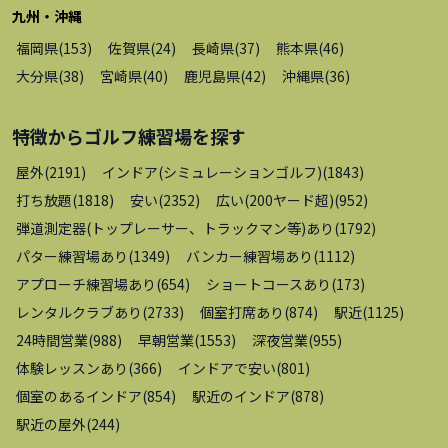
九州・沖縄
福岡県
(
153
)
佐賀県
(
24
)
長崎県
(
37
)
熊本県
(
46
)
大分県
(
38
)
宮崎県
(
40
)
鹿児島県
(
42
)
沖縄県
(
36
)
特徴から
ゴルフ練習場
を探す
屋外
(
2191
)
インドア(シミュレーションゴルフ)
(
1843
)
打ち放題
(
1818
)
安い
(
2352
)
広い(200ヤード超)
(
952
)
弾道測定器(トップレーサー、トラックマン等)あり
(
1792
)
パター練習場あり
(
1349
)
バンカー練習場あり
(
1112
)
アプローチ練習場あり
(
654
)
ショートコースあり
(
173
)
レンタルクラブあり
(
2733
)
個室打席あり
(
874
)
駅近
(
1125
)
24時間営業
(
988
)
早朝営業
(
1553
)
深夜営業
(
955
)
体験レッスンあり
(
366
)
インドアで安い
(
801
)
個室のあるインドア
(
854
)
駅近のインドア
(
878
)
駅近の屋外
(
244
)