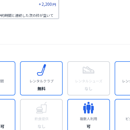
+
2,200
円
★予約時間と連続した次の枠が空いて
時間
レンタルクラブ
レンタルシューズ
レン
無料
なし
飲食提供
複数人利用
ビ
み可
なし
可