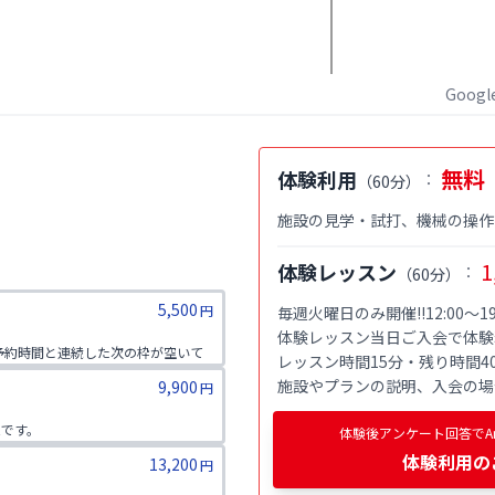
Goog
無料
体験利用
：
（
60分
）
施設の見学・試打、機械の操作
1
体験レッスン
：
（
60分
）
5,500
円
毎週火曜日のみ開催!!12:00～19
体験レッスン当日ご入会で体験料金
★予約時間と連続した次の枠が空いて
レッスン時間15分・残り時間40
施設やプランの説明、入会の場
9,900
円
能です。
体験後アンケート回答でAm
体験利用
の
13,200
円