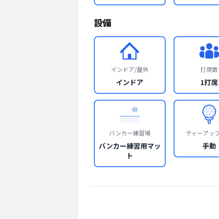
設備
インドア/屋外
打席数
インドア
1打席
バンカー練習場
ティーアッ
バンカー練習用マッ
手動
ト