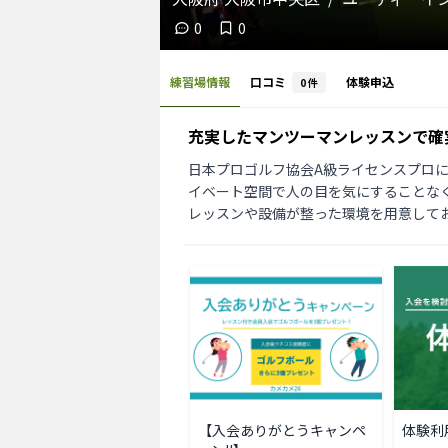
0
0
練習場情報
口コミ
体験申込
0
件
充実したマンツーマンレッスンで確
日本プロゴルフ協会A級ライセンスプロ
イベート空間で人の目を気にすることな
レッスンや設備が整った環境を用意して
体験利
【入会ありがとうキャンペ