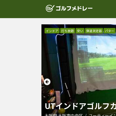
インドア
打ち放題
安い
弾道測定器
パター
UTインドアゴルフカ
大阪府
大阪市中央区
/
ユーティーイ