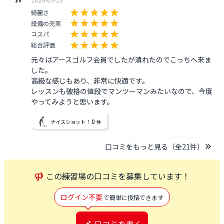
綺麗さ
設備の充実
コスパ
総合評価
元々はアースゴルフ会員でしたが潰れたのでこっちへ来ま
した。

高級な感じもあり、非常に快適です。

レッスンも破格の値段でマンツーマンみたいなので、今度
やってみようと思います。
0
ナイスショット！
件
口コミをもっと見る（全
21
件）
この
練習場
の口コミを募集しています！
ログイン不要
で簡単に投稿できます
口コミを書く