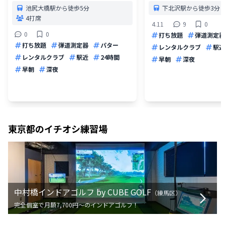
池尻大橋駅から徒歩5分
下北沢駅から徒歩3分
4打席
4.11
9
0
0
0
打ち放題
弾道測定器
打ち放題
弾道測定器
パター
レンタルクラブ
駅近
レンタルクラブ
駅近
24時間
早朝
深夜
早朝
深夜
東京都
のイチオシ練習場
中村橋インドアゴルフ by CUBE GOLF
（
練馬区
）
完全個室で月額7,700円〜のインドアゴルフ！