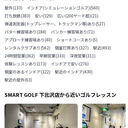
屋外
(
133
)
インドア(シミュレーションゴルフ)
(
560
)
打ち放題
(
383
)
安い
(
329
)
広い(200ヤード超)
(
21
)
弾道測定器(トップレーサー、トラックマン等)あり
(
527
)
パター練習場あり
(
184
)
バンカー練習場あり
(
71
)
アプローチ練習場あり
(
40
)
ショートコースあり
(
5
)
レンタルクラブあり
(
562
)
個室打席あり
(
327
)
駅近
(
493
)
24時間営業
(
362
)
早朝営業
(
333
)
深夜営業
(
311
)
体験レッスンあり
(
173
)
インドアで安い
(
276
)
個室のあるインドア
(
322
)
駅近のインドア
(
430
)
駅近の屋外
(
63
)
SMART GOLF 下北沢店
から近いゴルフレッスン