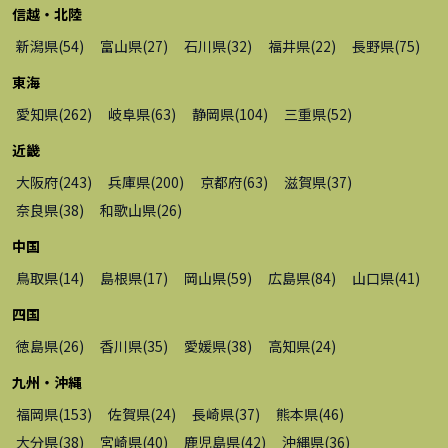
信越・北陸
新潟県
(
54
)
富山県
(
27
)
石川県
(
32
)
福井県
(
22
)
長野県
(
75
)
東海
愛知県
(
262
)
岐阜県
(
63
)
静岡県
(
104
)
三重県
(
52
)
近畿
大阪府
(
243
)
兵庫県
(
200
)
京都府
(
63
)
滋賀県
(
37
)
奈良県
(
38
)
和歌山県
(
26
)
中国
鳥取県
(
14
)
島根県
(
17
)
岡山県
(
59
)
広島県
(
84
)
山口県
(
41
)
四国
徳島県
(
26
)
香川県
(
35
)
愛媛県
(
38
)
高知県
(
24
)
九州・沖縄
福岡県
(
153
)
佐賀県
(
24
)
長崎県
(
37
)
熊本県
(
46
)
大分県
(
38
)
宮崎県
(
40
)
鹿児島県
(
42
)
沖縄県
(
36
)