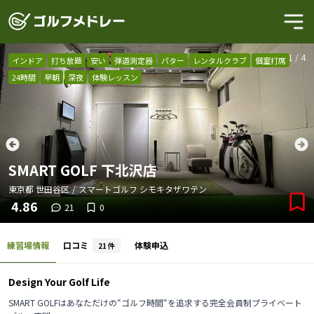
1
/
4
インドア
打ち放題
安い
弾道測定器
パター
レンタルクラブ
個室打席
24時間
早朝
深夜
体験レッスン
SMART GOLF 下北沢店
東京都
世田谷区
/
スマートゴルフ シモキタザワテン
4.86
21
0
練習場情報
口コミ
体験申込
21
件
Design Your Golf Life
SMART GOLFはあなただけの“ゴルフ時間“を追求する完全会員制プライベート