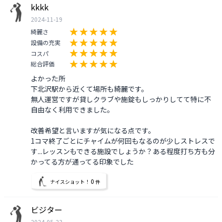
kkkk
2024-11-19
綺麗さ
設備の充実
コスパ
総合評価
よかった所

下北沢駅から近くて場所も綺麗です。

無人運営ですが貸しクラブや施錠もしっかりしてて特に不
自由なく利用できました。

改善希望と言いますが気になる点です。

1コマ終了ごとにチャイムが何回もなるのが少しストレスで
す...レッスンもできる施設でしょうか？ある程度打ち方も分
かってる方が通ってる印象でした
0
ナイスショット！
件
ビジター
2024-05-23