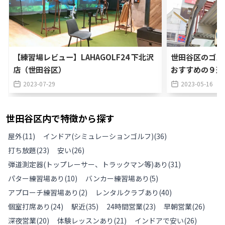
【練習場レビュー】LAHAGOLF24 下北沢
世田谷区のゴル
店（世田谷区）
おすすめの９選
2023-07-29
2023-05-16
世田谷区
内で特徴から探す
屋外
(
11
)
インドア(シミュレーションゴルフ)
(
36
)
打ち放題
(
23
)
安い
(
26
)
弾道測定器(トップレーサー、トラックマン等)あり
(
31
)
パター練習場あり
(
10
)
バンカー練習場あり
(
5
)
アプローチ練習場あり
(
2
)
レンタルクラブあり
(
40
)
個室打席あり
(
24
)
駅近
(
35
)
24時間営業
(
23
)
早朝営業
(
26
)
深夜営業
(
20
)
体験レッスンあり
(
21
)
インドアで安い
(
26
)