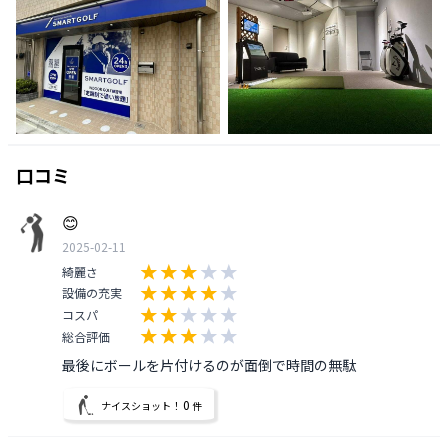
口コミ
😊
2025-02-11
綺麗さ
設備の充実
コスパ
総合評価
最後にボールを片付けるのが面倒で時間の無駄
0
ナイスショット！
件