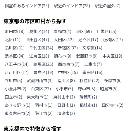
個室のあるインドア
(
23
)
駅近のインドア
(
28
)
駅近の屋外
(
7
)
東京都
の
市区町村から探す
町田市
(
18
)
葛飾区
(
14
)
青梅市
(
4
)
港区
(
69
)
目黒区
(
25
)
北区
(
11
)
世田谷区
(
47
)
大田区
(
42
)
足立区
(
17
)
板橋区
(
17
)
品川区
(
31
)
千代田区
(
34
)
新宿区
(
37
)
文京区
(
14
)
渋谷区
(
34
)
江東区
(
18
)
調布市
(
9
)
武蔵野市
(
9
)
中央区
(
19
)
八王子市
(
14
)
練馬区
(
25
)
西東京市
(
7
)
三鷹市
(
7
)
江戸川区
(
17
)
豊島区
(
19
)
中野区
(
15
)
墨田区
(
16
)
立川市
(
5
)
武蔵村山市
(
3
)
荒川区
(
8
)
杉並区
(
22
)
多摩市
(
6
)
小金井市
(
2
)
台東区
(
23
)
小平市
(
5
)
府中市
(
5
)
昭島市
(
5
)
国立市
(
2
)
東大和市
(
1
)
東村山市
(
3
)
瑞穂町
(
2
)
あきる野市
(
1
)
羽村市
(
1
)
日野市
(
1
)
稲城市
(
1
)
国分寺市
(
2
)
東久留米市
(
2
)
狛江市
(
2
)
清瀬市
(
2
)
東京都
内で特徴から探す