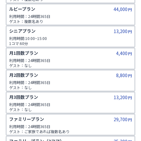
1日2コマ予約可
ルビープラン
44,000
円
利用時間：24時間365日

ゲスト：複数名あり

1日3コマ予約可
シニアプラン
13,200
円
利用時間:10:00~15:00

1コマ:60分

対象年齢:60歳以上

月1回数プラン
4,400
ゲスト:無し
円
利用時間：24時間365日

ゲスト：なし
月2回数プラン
8,800
円
利用時間：24時間365日

ゲスト：なし
月3回数プラン
13,200
円
利用時間：24時間365日

ゲスト：なし
ファミリープラン
29,700
円
利用時間：24時間365日

ゲスト：ご家族であれば複数名あり

※ご入会時にご家族名の登録をお願いしております。二親等までのご家