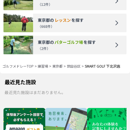
（
12
件）
東京都
の
レッスン
を探す
（
668
件）
東京都
の
パターゴルフ場
を探す
（
2
件）
ゴルフメドレーTOP
>
練習場
>
東京都
>
世田谷区
>
SMART GOLF 下北沢店
最近見た施設
最近見た施設はまだありません。