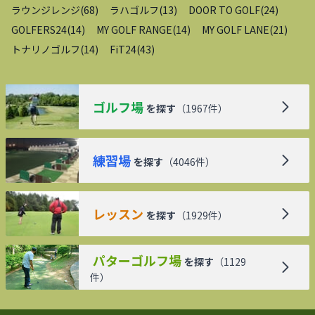
ラウンジレンジ
(
68
)
ラハゴルフ
(
13
)
DOOR TO GOLF
(
24
)
GOLFERS24
(
14
)
MY GOLF RANGE
(
14
)
MY GOLF LANE
(
21
)
トナリノゴルフ
(
14
)
FiT24
(
43
)
ゴルフ場
を探す
（
1967
件）
練習場
を探す
（
4046
件）
レッスン
を探す
（
1929
件）
パターゴルフ場
を探す
（
1129
件）