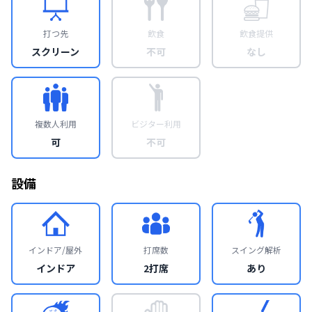
打つ先
飲食
飲食提供
スクリーン
不可
なし
複数人利用
ビジター利用
可
不可
設備
インドア/屋外
打席数
スイング解析
インドア
2打席
あり