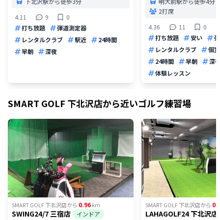
下北沢駅から徒歩3分
明大前駅から徒歩4分
2打席
4.11
9
0
4.36
11
0
打ち放題
弾道測定器
打ち放題
安い
弾
レンタルクラブ
駅近
24時間
レンタルクラブ
個室
早朝
深夜
24時間
早朝
深
体験レッスン
SMART GOLF 下北沢店
から近いゴルフ練習場
0.96
0.
SMART GOLF 下北沢店
から
km
SMART GOLF 下北沢店
から
SWING24/7 三宿店
LAHAGOLF24 下北沢店
インドア