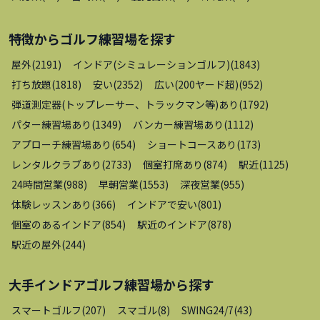
特徴から
ゴルフ練習場
を探す
屋外
(
2191
)
インドア(シミュレーションゴルフ)
(
1843
)
打ち放題
(
1818
)
安い
(
2352
)
広い(200ヤード超)
(
952
)
弾道測定器(トップレーサー、トラックマン等)あり
(
1792
)
パター練習場あり
(
1349
)
バンカー練習場あり
(
1112
)
アプローチ練習場あり
(
654
)
ショートコースあり
(
173
)
レンタルクラブあり
(
2733
)
個室打席あり
(
874
)
駅近
(
1125
)
24時間営業
(
988
)
早朝営業
(
1553
)
深夜営業
(
955
)
体験レッスンあり
(
366
)
インドアで安い
(
801
)
個室のあるインドア
(
854
)
駅近のインドア
(
878
)
駅近の屋外
(
244
)
大手インドアゴルフ練習場
から探す
スマートゴルフ
(
207
)
スマゴル
(
8
)
SWING24/7
(
43
)