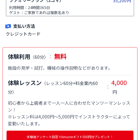
ファミリープラン（2コマ）
35,200
族が対象です。
円
利用時間：24時間365日

ゲスト：ご家族であれば複数名あり

※ご入会時にご家族名の登録をお願いしております。二親等までのご家
族が対象です。
支払い方法
クレジットカード
無料
体験利用
：
（
60分
）
施設の見学・試打、機械の操作説明などがあります。
4,000
体験レッスン
（
レッスン60分+料金案内60
：
分
）
円
初心者から上級者まで一人一人に合わせたマンツーマンレッス
ン！

※レッスン料は4,000円〜5,000円でインストラクターによって
変動いたします。
体験後アンケート回答でAmazonギフト500円分プレゼント！