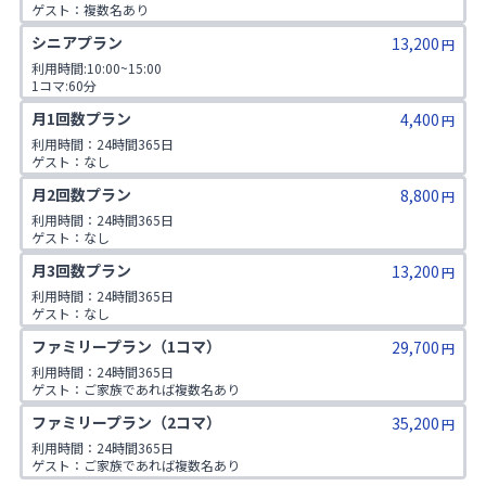
ゲスト：複数名あり

1日3コマ予約可
シニアプラン
13,200
円
利用時間:10:00~15:00

1コマ:60分

対象年齢:60歳以上

月1回数プラン
4,400
ゲスト:無し
円
利用時間：24時間365日

ゲスト：なし
月2回数プラン
8,800
円
利用時間：24時間365日

ゲスト：なし
月3回数プラン
13,200
円
利用時間：24時間365日

ゲスト：なし
ファミリープラン（1コマ）
29,700
円
利用時間：24時間365日

ゲスト：ご家族であれば複数名あり

※ご入会時にご家族名の登録をお願いしております。二親等までのご家
ファミリープラン（2コマ）
35,200
族が対象です。
円
利用時間：24時間365日

ゲスト：ご家族であれば複数名あり

※ご入会時にご家族名の登録をお願いしております。二親等までのご家