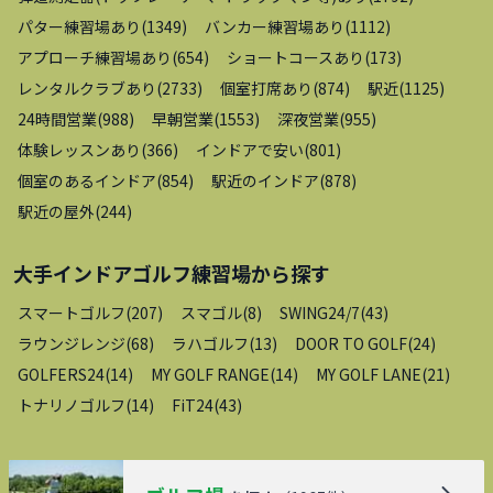
パター練習場あり
(
1349
)
バンカー練習場あり
(
1112
)
アプローチ練習場あり
(
654
)
ショートコースあり
(
173
)
レンタルクラブあり
(
2733
)
個室打席あり
(
874
)
駅近
(
1125
)
24時間営業
(
988
)
早朝営業
(
1553
)
深夜営業
(
955
)
体験レッスンあり
(
366
)
インドアで安い
(
801
)
個室のあるインドア
(
854
)
駅近のインドア
(
878
)
駅近の屋外
(
244
)
大手インドアゴルフ練習場
から探す
スマートゴルフ
(
207
)
スマゴル
(
8
)
SWING24/7
(
43
)
ラウンジレンジ
(
68
)
ラハゴルフ
(
13
)
DOOR TO GOLF
(
24
)
GOLFERS24
(
14
)
MY GOLF RANGE
(
14
)
MY GOLF LANE
(
21
)
トナリノゴルフ
(
14
)
FiT24
(
43
)