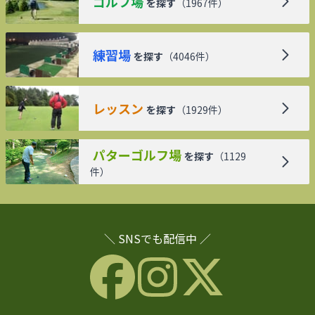
ゴルフ場
を探す
（
1967
件）
練習場
を探す
（
4046
件）
レッスン
を探す
（
1929
件）
パターゴルフ場
を探す
（
1129
件）
＼ SNSでも配信中 ／