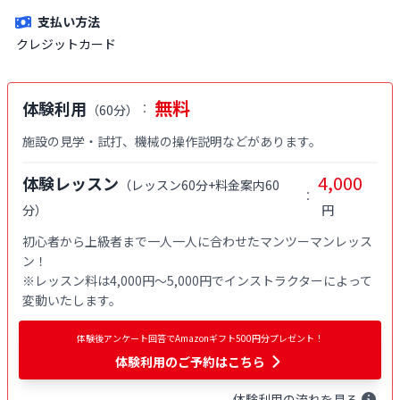
族が対象です。
支払い方法
クレジットカード
無料
体験利用
：
（
60分
）
施設の見学・試打、機械の操作説明などがあります。
4,000
体験レッスン
（
レッスン60分+料金案内60
：
分
）
円
初心者から上級者まで一人一人に合わせたマンツーマンレッス
ン！

※レッスン料は4,000円〜5,000円でインストラクターによって
変動いたします。
体験後アンケート回答でAmazonギフト500円分プレゼント！
体験利用
のご予約はこちら
体験
利用
の流れを見る