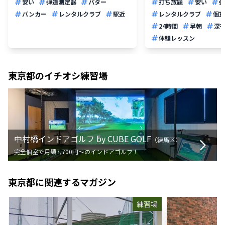
安い
弾道測定器
パター
打ち放題
安い
弾
バンカー
レンタルクラブ
駅近
レンタルクラブ
個室
24時間
早朝
深
体験レッスン
東京都
のイチオシ練習場
中村橋インドアゴルフ by CUBE GOLF
（
練馬区
）
完全個室で月額7,700円〜のインドアゴルフ！
東京都
に関連するマガジン
練習場