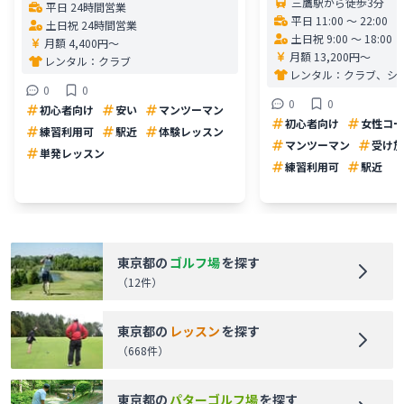
三鷹駅から徒歩3分
平日 24時間営業
平日 11:00 〜 22:00
土日祝 24時間営業
土日祝 9:00 〜 18:00
月額 4,400円〜
月額 13,200円〜
レンタル：
クラブ
レンタル：
クラブ、シ
0
0
0
0
初心者向け
安い
マンツーマン
初心者向け
女性コー
練習利用可
駅近
体験レッスン
マンツーマン
受け放
単発レッスン
練習利用可
駅近
東京都
の
ゴルフ場
を探す
（
12
件）
東京都
の
レッスン
を探す
（
668
件）
東京都
の
パターゴルフ場
を探す