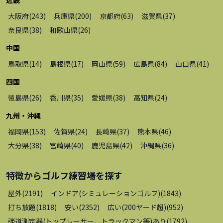
大阪府
(
243
)
兵庫県
(
200
)
京都府
(
63
)
滋賀県
(
37
)
奈良県
(
38
)
和歌山県
(
26
)
中国
鳥取県
(
14
)
島根県
(
17
)
岡山県
(
59
)
広島県
(
84
)
山口県
(
41
)
四国
徳島県
(
26
)
香川県
(
35
)
愛媛県
(
38
)
高知県
(
24
)
九州・沖縄
福岡県
(
153
)
佐賀県
(
24
)
長崎県
(
37
)
熊本県
(
46
)
大分県
(
38
)
宮崎県
(
40
)
鹿児島県
(
42
)
沖縄県
(
36
)
特徴から
ゴルフ練習場
を探す
屋外
(
2191
)
インドア(シミュレーションゴルフ)
(
1843
)
打ち放題
(
1818
)
安い
(
2352
)
広い(200ヤード超)
(
952
)
弾道測定器(トップレーサー、トラックマン等)あり
(
1792
)