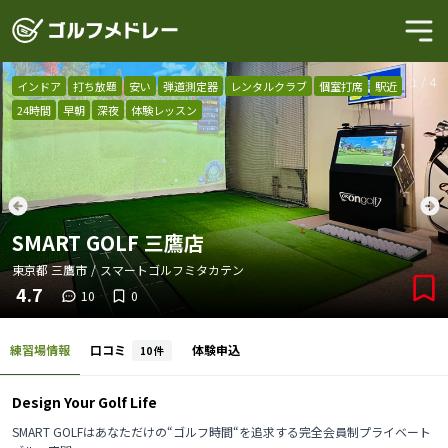
1
/
4
インドア
打ち放題
安い
弾道測定器
レンタルクラブ
個室打席
駅近
24時間
早朝
深夜
体験レッスン
SMART GOLF 三鷹店
東京都
三鷹市
/
スマートゴルフミタカテン
4.7
10
0
練習場情報
口コミ
体験申込
10
件
Design Your Golf Life
SMART GOLFはあなただけの“ゴルフ時間“を追求する完全会員制プライベート