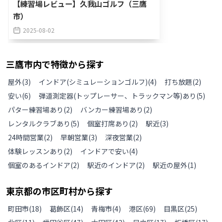
【練習場レビュー】久我山ゴルフ（三鷹
市）
2025-08-02
三鷹市
内で特徴から探す
屋外
(
3
)
インドア(シミュレーションゴルフ)
(
4
)
打ち放題
(
2
)
安い
(
6
)
弾道測定器(トップレーサー、トラックマン等)あり
(
5
)
パター練習場あり
(
2
)
バンカー練習場あり
(
2
)
レンタルクラブあり
(
5
)
個室打席あり
(
2
)
駅近
(
3
)
24時間営業
(
2
)
早朝営業
(
3
)
深夜営業
(
2
)
体験レッスンあり
(
2
)
インドアで安い
(
4
)
個室のあるインドア
(
2
)
駅近のインドア
(
2
)
駅近の屋外
(
1
)
東京都
の
市区町村から探す
町田市
(
18
)
葛飾区
(
14
)
青梅市
(
4
)
港区
(
69
)
目黒区
(
25
)