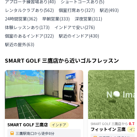
アプローチ練習場あり
(
40
)
ショートコースあり
(
5
)
レンタルクラブあり
(
562
)
個室打席あり
(
327
)
駅近
(
493
)
24時間営業
(
362
)
早朝営業
(
333
)
深夜営業
(
311
)
体験レッスンあり
(
173
)
インドアで安い
(
276
)
個室のあるインドア
(
322
)
駅近のインドア
(
430
)
駅近の屋外
(
63
)
SMART GOLF 三鷹店
から近いゴルフレッスン
0.75
SMART GOLF 三鷹店
から
SMART GOLF 三鷹店
インドア
フィットイン 三鷹
イン
三鷹駅南口から徒歩8分