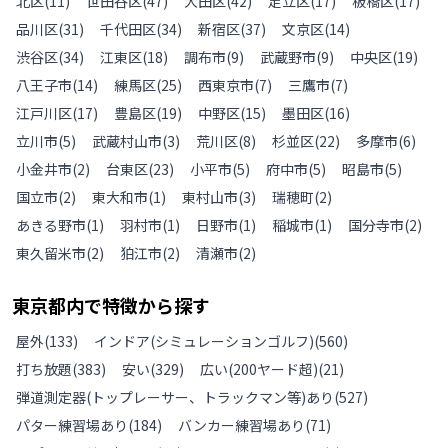
北区
(
11
)
世田谷区
(
47
)
大田区
(
42
)
足立区
(
17
)
板橋区
(
17
)
品川区
(
31
)
千代田区
(
34
)
新宿区
(
37
)
文京区
(
14
)
渋谷区
(
34
)
江東区
(
18
)
調布市
(
9
)
武蔵野市
(
9
)
中央区
(
19
)
八王子市
(
14
)
練馬区
(
25
)
西東京市
(
7
)
三鷹市
(
7
)
江戸川区
(
17
)
豊島区
(
19
)
中野区
(
15
)
墨田区
(
16
)
立川市
(
5
)
武蔵村山市
(
3
)
荒川区
(
8
)
杉並区
(
22
)
多摩市
(
6
)
小金井市
(
2
)
台東区
(
23
)
小平市
(
5
)
府中市
(
5
)
昭島市
(
5
)
国立市
(
2
)
東大和市
(
1
)
東村山市
(
3
)
瑞穂町
(
2
)
あきる野市
(
1
)
羽村市
(
1
)
日野市
(
1
)
稲城市
(
1
)
国分寺市
(
2
)
東久留米市
(
2
)
狛江市
(
2
)
清瀬市
(
2
)
東京都
内で特徴から探す
屋外
(
133
)
インドア(シミュレーションゴルフ)
(
560
)
打ち放題
(
383
)
安い
(
329
)
広い(200ヤード超)
(
21
)
弾道測定器(トップレーサー、トラックマン等)あり
(
527
)
パター練習場あり
(
184
)
バンカー練習場あり
(
71
)