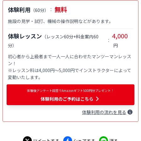
無料
体験利用
：
（
60分
）
施設の見学・試打、機械の操作説明などがあります。
4,000
体験レッスン
（
レッスン60分+料金案内60
：
分
）
円
初心者から上級者まで一人一人に合わせたマンツーマンレッス
ン！

※レッスン料は4,000円〜5,000円でインストラクターによって
変動いたします。
体験後アンケート回答でAmazonギフト500円分プレゼント！
体験利用
のご予約はこちら
体験
利用
の流れを見る
ツイートする
シェアする
送る