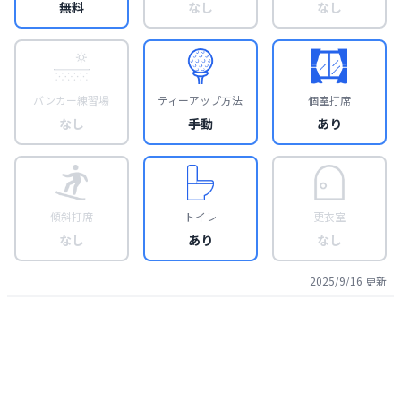
無料
なし
なし
バンカー練習場
ティーアップ方法
個室打席
なし
手動
あり
傾斜打席
トイレ
更衣室
なし
あり
なし
2025/9/16
更新