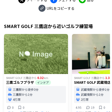
URLをコピーする
SMART GOLF 三鷹店
から近いゴルフ練習場
0.32
1.39
SMART GOLF 三鷹店
から
km
SMART GOLF 三鷹店
から
三鷹ゴルフプラザ
SMART GOLF 武蔵境店
インドア
三鷹駅から徒歩3分
武蔵境駅から徒歩1分
三鷹駅から1分
武蔵境駅から1分
4打席
2打席
0
0
4.95
19
0