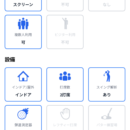
スクリーン
不可
なし
複数人利用
ビジター利用
可
不可
設備
インドア/屋外
打席数
スイング解析
インドア
2打席
あり
弾道測定器
レフティー打席
パター練習場