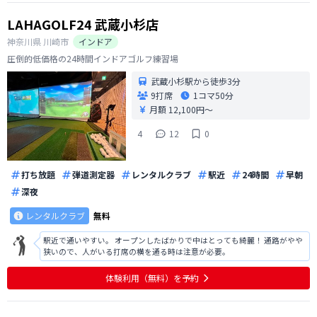
LAHAGOLF24 武蔵小杉店
神奈川県
川崎市
インドア
圧倒的低価格の24時間インドアゴルフ練習場
武蔵小杉駅から徒歩3分
9打席
1コマ
50分
月額 12,100円〜
4
12
0
打ち放題
弾道測定器
レンタルクラブ
駅近
24時間
早朝
深夜
レンタルクラブ
無料
駅近で通いやすい。 オープンしたばかりで中はとっても綺麗！ 通路がやや
狭いので、人がいる打席の横を通る時は注意が必要。
体験利用（無料）を予約