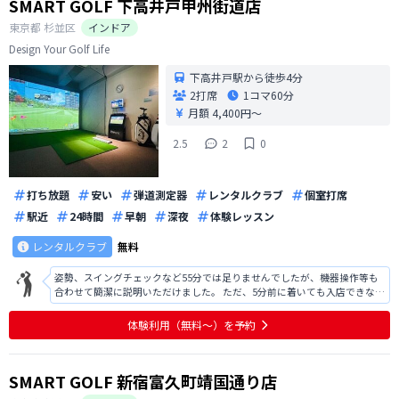
SMART GOLF 下高井戸甲州街道店
東京都
杉並区
インドア
Design Your Golf Life
下高井戸駅から徒歩4分
2打席
1コマ
60分
月額 4,400円〜
2.5
2
0
打ち放題
安い
弾道測定器
レンタルクラブ
個室打席
駅近
24時間
早朝
深夜
体験レッスン
レンタルクラブ
無料
姿勢、スイングチェックなど55分では足りませんでしたが、機器操作等も
合わせて簡潔に説明いただけました。 ただ、5分前に着いても入店できなく
て不安になりました。前日に予約の確認のメールを送っていただくのであ
れば、お店の前で待つことをメールで前もって伝えていただきたかったで
体験利用（無料〜）を予約
す。 それから24時間通い放題
SMART GOLF 新宿富久町靖国通り店