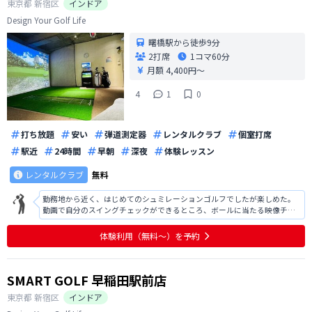
東京都
新宿区
インドア
Design Your Golf Life
曙橋駅から徒歩9分
2打席
1コマ
60分
月額 4,400円〜
4
1
0
打ち放題
安い
弾道測定器
レンタルクラブ
個室打席
駅近
24時間
早朝
深夜
体験レッスン
レンタルクラブ
無料
勤務地から近く、はじめてのシュミレーションゴルフでしたが楽しめた。
動画で自分のスイングチェックができるところ、ボールに当たる映像チェ
ックができるところが良かった。 ただ、オンラインの接続が悪く解説がと
ぎれとぎれでした。 説明はわかりやすかったがそこがストレスだった。 ま
体験利用（無料〜）を予約
た、契約開始までのオペレー
SMART GOLF 早稲田駅前店
東京都
新宿区
インドア