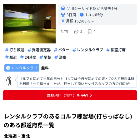
品川シーサイド駅から徒歩1分
3打席
1コマ
85分
月額 16,500円〜
3.75
4
0
打ち放題
弾道測定器
パター
レンタルクラブ
個室打席
駅近
24時間
早朝
深夜
レンタルクラブ
無料
ゴルフを初めて半年の自分とゴルフは今日が初めての妻との2名で無料体験
を利用させて頂きましたが、担当して頂いた女性スタッフの方の対応が素
晴らしかったです。施設の利用方法の説明も分かりやすかったですが、未
経験の妻には基本的な打ち方までレクチャーして頂き、大変感謝していま
体験利用（無料）を予約
す。今後も定期的に利用させて頂きた
レンタルクラブのあるゴルフ練習場(打ちっぱなし)
のある都道府県一覧
北海道・東北