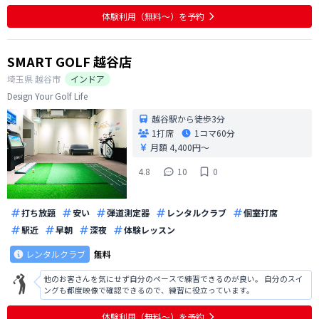
は低めに設定されてはいるものの、月会費22000円は安くない。同種の安い
練習場との違いはスクリーンの有無と完全個室との話だが、そこに価格差
体験利用（無料〜）を予約
のデメリットをカバーするメ
SMART GOLF 越谷店
埼玉県
越谷市
インドア
Design Your Golf Life
越谷駅から徒歩3分
1打席
1コマ
60分
月額 4,400円〜
4.8
10
0
打ち放題
安い
弾道測定器
レンタルクラブ
個室打席
駅近
早朝
深夜
体験レッスン
レンタルクラブ
無料
他のお客さんを気にせず自分のペースで練習できるのが良い。 自分のスイ
ングも都度映像で確認できるので、練習に役立っています。
体験利用（無料〜）を予約