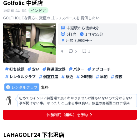
Golfolic 中延店
東京都
品川区
インドア
GOLF HOLICな貴方に究極のゴルフスペースを 提供したい
中延駅から徒歩4分
6打席
1コマ
55分
月額 9,900円〜
4
5
1
打ち放題
安い
弾道測定器
パター
アプローチ
レンタルクラブ
個室打席
駅近
24時間
早朝
深夜
レンタルクラブ
無料
初めてのインドア練習場で良くわかりませんが誰もいないので分からない
事が聞けない事。 ゆったりと出来る事は良い。個室の為新型コロナ感染や
インフルエンザなどの心配がない事。空間が良い。今年の夏は暑かったの
で涼しく練習出来たのではないか？ 金額面でも丁度良いかとおもいます。
体験利用（無料）を予約
広い練習場だと目で見てどのくら
LAHAGOLF24 下北沢店