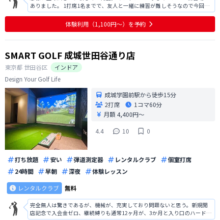
ありました。 1打席1名までで、友人と一緒に練習が難しそうなので今回は
入会を見送りました。
体験利用（1,100円〜）を予約
SMART GOLF 成城世田谷通り店
東京都
世田谷区
インドア
Design Your Golf Life
成城学園前駅から徒歩15分
2打席
1コマ
60分
月額 4,400円〜
4.4
10
0
打ち放題
安い
弾道測定器
レンタルクラブ
個室打席
24時間
早朝
深夜
体験レッスン
レンタルクラブ
無料
完全無人は驚きであるが、機械が、充実しており問題ないと思う。新規開
店記念で入会金ゼロ、継続縛りも通常12ヶ月が、3か月と入り口のハードル