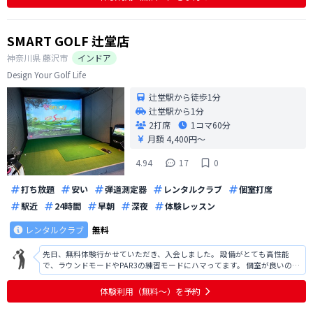
SMART GOLF 辻堂店
神奈川県
藤沢市
インドア
Design Your Golf Life
辻堂駅から徒歩1分
辻堂駅から1分
2打席
1コマ
60分
月額 4,400円〜
4.94
17
0
打ち放題
安い
弾道測定器
レンタルクラブ
個室打席
駅近
24時間
早朝
深夜
体験レッスン
レンタルクラブ
無料
先日、無料体験行かせていただき、入会しました。 設備がとても高性能
で、ラウンドモードやPAR3の練習モードにハマってます。 個室が良いの
と、あとはオートティーなのでとても楽です。
体験利用（無料〜）を予約