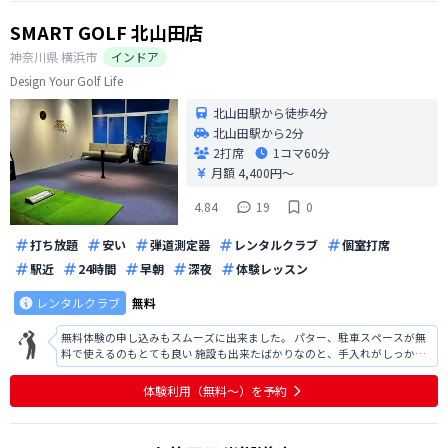
SMART GOLF 北山田店
神奈川県
横浜市
インドア
Design Your Golf Life
北山田駅から徒歩4分
北山田駅から2分
2打席
1コマ
60分
月額 4,400円〜
4.84
19
0
打ち放題
安い
弾道測定器
レンタルクラブ
個室打席
駅近
24時間
早朝
深夜
体験レッスン
レンタルクラブ
無料
無料体験の申し込みもスムーズに出来ました。 パター、駐車スペースが無
料で使えるのもとても良い 施設も出来たばかりなのと、手入れがしっかり
されていてとても綺麗だった
体験利用（無料〜）を予約