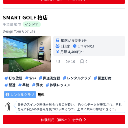
SMART GOLF 柏店
千葉県
柏市
インドア
Design Your Golf Life
柏駅から徒歩7分
1打席
1コマ
60分
月額 4,400円〜
4.8
10
0
打ち放題
安い
弾道測定器
レンタルクラブ
個室打席
駅近
早朝
深夜
体験レッスン
レンタルクラブ
無料
自分のスイング映像を見られるのが良い。 色々なデータが表示され、それ
を元に自分の改善点を見つけられるので、上達に繋がり継続できそう。
体験利用（無料〜）を予約