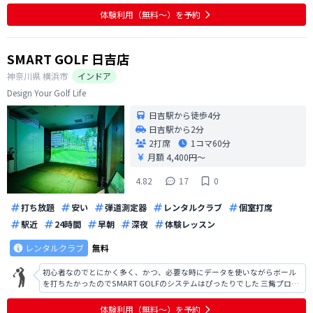
ていて、ソファーが濡れていることがあった。 使う前に、前回使った人の
体験利用（無料〜）を予約
画像が見えてしまう。敢えて見
SMART GOLF 日吉店
神奈川県
横浜市
インドア
Design Your Golf Life
日吉駅から徒歩4分
日吉駅から2分
2打席
1コマ
60分
月額 4,400円〜
4.82
17
0
打ち放題
安い
弾道測定器
レンタルクラブ
個室打席
駅近
24時間
早朝
深夜
体験レッスン
レンタルクラブ
無料
初心者なのでとにかく多く、かつ、必要な時にデータを使いながらボール
を打ちたかったのでSMART GOLFのシステムはぴったりでした 三觜プロの
ファンなので、会員向けコンテンツを楽しみにしてます！
体験利用（無料〜）を予約