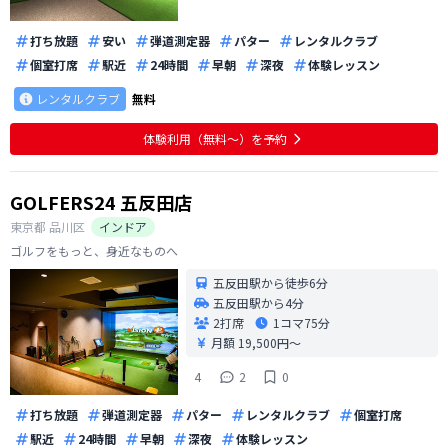
打ち放題
安い
弾道測定器
パター
レンタルクラブ
個室打席
駅近
24時間
早朝
深夜
体験レッスン
レンタルクラブ
無料
体験利用（無料〜）を予約
GOLFERS24 五反田店
東京都
品川区
インドア
ゴルフをもっと、身近なものへ
五反田駅から徒歩6分
五反田駅から4分
2打席
1コマ
75分
月額 19,500円〜
4
2
0
打ち放題
弾道測定器
パター
レンタルクラブ
個室打席
駅近
24時間
早朝
深夜
体験レッスン