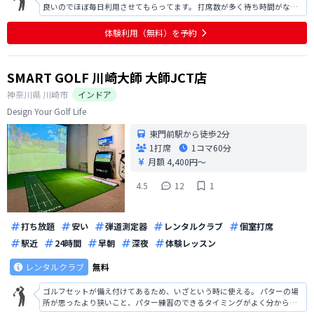
良いのでほぼ毎日利用させてもらってます。 打席数が多く待ち時間がなく
気軽にふらっと利用できるのもとても良いです！
体験利用（無料）を予約
SMART GOLF 川崎大師 大師JCT店
神奈川県
川崎市
インドア
Design Your Golf Life
東門前駅から徒歩2分
1打席
1コマ
60分
月額 4,400円〜
4.5
12
1
打ち放題
安い
弾道測定器
レンタルクラブ
個室打席
駅近
24時間
早朝
深夜
体験レッスン
レンタルクラブ
無料
ゴルフセットが備え付けてあるため、いざという時に使える。 パターの場
所が思ったより狭いこと、パター練習のできるタイミングがよく分からな
い。 傾斜マットがあるのは良い天気。 エアコンのハジから結露水？が垂れ