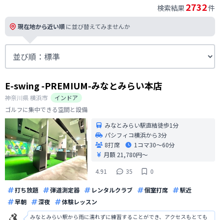
2732
検索結果
件
現在地から近い順
に並び替えてみませんか
E-swing -PREMIUM-みなとみらい本店
神奈川県
横浜市
インドア
ゴルフに集中できる空間と設備
みなとみらい駅直結徒歩1分
パシフィコ横浜から3分
8打席
1コマ
30〜60分
月額 21,780円〜
4.91
35
0
打ち放題
弾道測定器
レンタルクラブ
個室打席
駅近
早朝
深夜
体験レッスン
みなとみらい駅から雨に濡れずに練習することができ、アクセスもとても