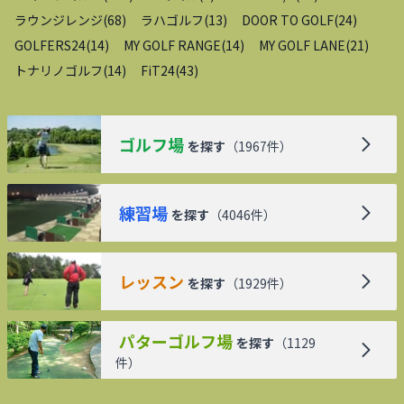
ラウンジレンジ
(
68
)
ラハゴルフ
(
13
)
DOOR TO GOLF
(
24
)
GOLFERS24
(
14
)
MY GOLF RANGE
(
14
)
MY GOLF LANE
(
21
)
トナリノゴルフ
(
14
)
FiT24
(
43
)
ゴルフ場
を探す
（
1967
件）
練習場
を探す
（
4046
件）
レッスン
を探す
（
1929
件）
パターゴルフ場
を探す
（
1129
件）