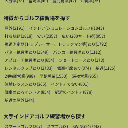
大分県
(
38
)
宮崎県
(
40
)
鹿児島県
(
42
)
沖縄県
(
36
)
特徴から
ゴルフ練習場
を探す
屋外
(
2191
)
インドア(シミュレーションゴルフ)
(
1843
)
打ち放題
(
1818
)
安い
(
2352
)
広い(200ヤード超)
(
952
)
弾道測定器(トップレーサー、トラックマン等)あり
(
1792
)
パター練習場あり
(
1349
)
バンカー練習場あり
(
1112
)
アプローチ練習場あり
(
654
)
ショートコースあり
(
173
)
レンタルクラブあり
(
2733
)
個室打席あり
(
874
)
駅近
(
1125
)
24時間営業
(
988
)
早朝営業
(
1553
)
深夜営業
(
955
)
体験レッスンあり
(
366
)
インドアで安い
(
801
)
個室のあるインドア
(
854
)
駅近のインドア
(
878
)
駅近の屋外
(
244
)
大手インドアゴルフ練習場
から探す
スマートゴルフ
(
207
)
スマゴル
(
8
)
SWING24/7
(
43
)