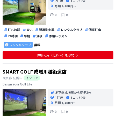
2打席
1コマ
60分
月額 4,400円〜
0
0
打ち放題
安い
弾道測定器
レンタルクラブ
個室打席
24時間
早朝
深夜
体験レッスン
レンタルクラブ
無料
体験利用（無料〜）を予約
SMART GOLF 成増川越街道店
東京都
板橋区
インドア
Design Your Golf Life
地下鉄成増駅から徒歩2分
1打席
1コマ
60分
月額 4,400円〜
0
0