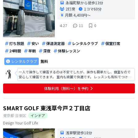
永福町駅から徒歩13分
2打席
1コマ
60分
月額 4,400円〜
4.27
11
0
打ち放題
安い
弾道測定器
レンタルクラブ
個室打席
24時間
早朝
深夜
体験レッスン
レンタルクラブ
無料
一人で操作して練習するのは不安でしたが、操作も簡単だし、個室なので
安心して練習できます。 室内も綺麗で快適です。 レッスンも有料でつけら
れると聞いたので、今度はレッスンも受けてみたいです。
体験利用（無料〜）を予約
SMART GOLF 東浅草今戸２丁目店
東京都
台東区
インドア
Design Your Golf Life
浅草駅徒歩18分