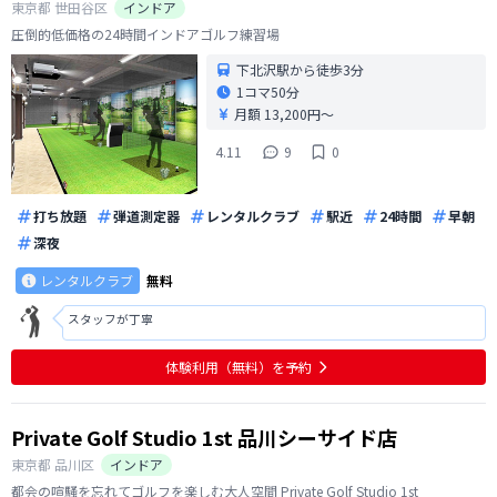
東京都
世田谷区
インドア
圧倒的低価格の24時間インドアゴルフ練習場
下北沢駅から徒歩3分
1コマ
50分
月額 13,200円〜
4.11
9
0
打ち放題
弾道測定器
レンタルクラブ
駅近
24時間
早朝
深夜
レンタルクラブ
無料
スタッフが丁寧
体験利用（無料）を予約
Private Golf Studio 1st 品川シーサイド店
東京都
品川区
インドア
都会の喧騒を忘れてゴルフを楽しむ大人空間 Private Golf Studio 1st