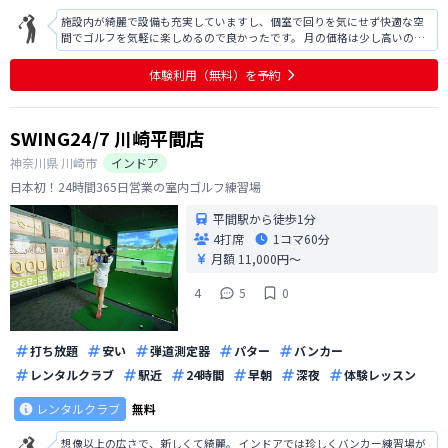
施設内が綺麗で設備も充実していますし、個室で回りを気にせず快適な空
間でゴルフを気軽に楽しめるので良かったです。 月の価格は少し高いので
一人で会員になるのは少し厳しいですが。複数人で会費を割り勘して、シ
ュミレーションゴルフをみんなで楽しむのもいいかもしれません。 一点気
体験利用（無料）を予約
になるとすれば、ドライバーを振る
SWING24/7 川崎平間店
神奈川県
川崎市
インドア
日本初！24時間365日営業の室内ゴルフ練習場
平間駅から徒歩1分
4打席
1コマ
60分
月額 11,000円〜
4
5
0
打ち放題
安い
弾道測定器
パター
バンカー
レンタルクラブ
駅近
24時間
早朝
深夜
体験レッスン
レンタルクラブ
無料
想像以上の広さで、新しくて綺麗。 インドアでは珍しくバンカー練習場が