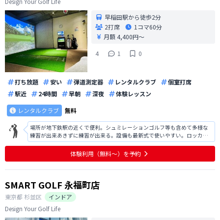
Design Your Golf Life
早稲田駅から徒歩2分
2打席
1コマ
60分
月額 4,400円〜
4
1
0
打ち放題
安い
弾道測定器
レンタルクラブ
個室打席
駅近
24時間
早朝
深夜
体験レッスン
レンタルクラブ
無料
場所が地下鉄駅の近くで便利。シュミレーションゴルフ等も含めて多様な
練習が出来あきずに練習が出来る。設備も最新式で使いやすい。ロッカー
があると便利なので検討して欲しい。体験時に対応していただいた方の説
明は丁寧でわかりやすく好感が持てた。2roomなので予約が取れるか心配
体験利用（無料〜）を予約
であるが今のところ問題ありません
SMART GOLF 永福町店
東京都
杉並区
インドア
Design Your Golf Life