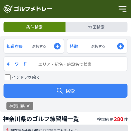
条件検索
地図検索
都道府県
特徴
選択する
選択する
キーワード
インドアを除く
検索
神奈川県
神奈川県のゴルフ練習場一覧
280
検索結果
件
現在地から近い順
に並び替えてみませんか