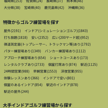
福岡県
(
153
)
佐賀県
(
24
)
長崎県
(
37
)
熊本県
(
46
)
大分県
(
38
)
宮崎県
(
40
)
鹿児島県
(
42
)
沖縄県
(
36
)
特徴から
ゴルフ練習場
を探す
屋外
(
2191
)
インドア(シミュレーションゴルフ)
(
1843
)
打ち放題
(
1818
)
安い
(
2352
)
広い(200ヤード超)
(
952
)
弾道測定器(トップレーサー、トラックマン等)あり
(
1792
)
パター練習場あり
(
1349
)
バンカー練習場あり
(
1112
)
アプローチ練習場あり
(
654
)
ショートコースあり
(
173
)
レンタルクラブあり
(
2733
)
個室打席あり
(
874
)
駅近
(
1125
)
24時間営業
(
988
)
早朝営業
(
1553
)
深夜営業
(
955
)
体験レッスンあり
(
366
)
インドアで安い
(
801
)
個室のあるインドア
(
854
)
駅近のインドア
(
878
)
駅近の屋外
(
244
)
大手インドアゴルフ練習場
から探す