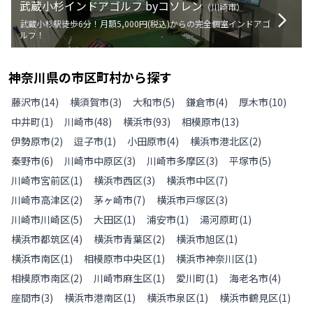
武蔵小杉インドアゴルフ byコソレン
（
川崎市
）
武蔵小杉駅徒歩6分！月額5,000円(税込)からの完全個室インドアゴ
ルフ！
神奈川県
の
市区町村から探す
藤沢市
(
14
)
横須賀市
(
3
)
大和市
(
5
)
鎌倉市
(
4
)
厚木市
(
10
)
中井町
(
1
)
川崎市
(
48
)
横浜市
(
93
)
相模原市
(
13
)
伊勢原市
(
2
)
逗子市
(
1
)
小田原市
(
4
)
横浜市港北区
(
2
)
秦野市
(
6
)
川崎市中原区
(
3
)
川崎市多摩区
(
3
)
平塚市
(
5
)
川崎市宮前区
(
1
)
横浜市西区
(
3
)
横浜市中区
(
7
)
川崎市高津区
(
2
)
茅ヶ崎市
(
7
)
横浜市戸塚区
(
3
)
川崎市川崎区
(
5
)
大田区
(
1
)
浦安市
(
1
)
湯河原町
(
1
)
横浜市都筑区
(
4
)
横浜市青葉区
(
2
)
横浜市旭区
(
1
)
横浜市南区
(
1
)
相模原市中央区
(
1
)
横浜市神奈川区
(
1
)
相模原市南区
(
2
)
川崎市麻生区
(
1
)
愛川町
(
1
)
海老名市
(
4
)
座間市
(
3
)
横浜市港南区
(
1
)
横浜市泉区
(
1
)
横浜市鶴見区
(
1
)