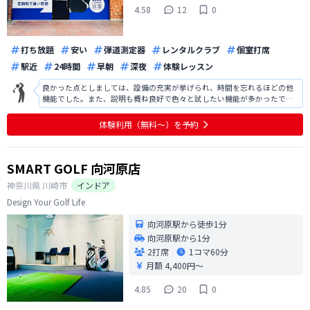
4.58
12
0
打ち放題
安い
弾道測定器
レンタルクラブ
個室打席
駅近
24時間
早朝
深夜
体験レッスン
良かった点としましては、設備の充実が挙げられ、時間を忘れるほどの他
機能でした。また、説明も概ね良好で色々と試したい機能が多かったで
す。改善点としましては、駐車場の案内があればよかったです。また、地域
柄かもしれませんが、入会人数の割に夜の時間帯での予約が取りにくく、
体験利用（無料〜）を予約
練習を行いたい時間帯に予約が取りにく
SMART GOLF 向河原店
神奈川県
川崎市
インドア
Design Your Golf Life
向河原駅から徒歩1分
向河原駅から1分
2打席
1コマ
60分
月額 4,400円〜
4.85
20
0