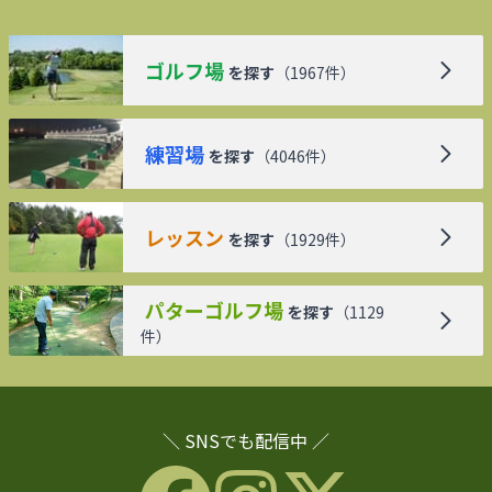
ゴルフ場
を探す
（
1967
件）
練習場
を探す
（
4046
件）
レッスン
を探す
（
1929
件）
パターゴルフ場
を探す
（
1129
件）
＼ SNSでも配信中 ／