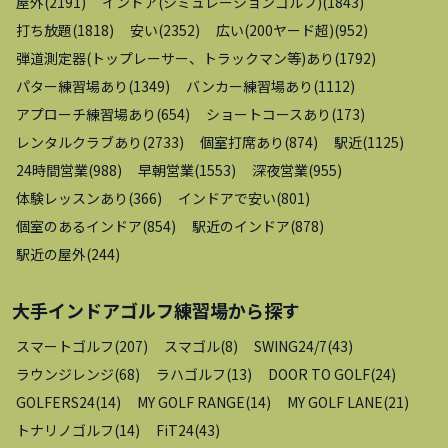
屋外
(
2191
)
インドア(シミュレーションゴルフ)
(
1843
)
打ち放題
(
1818
)
安い
(
2352
)
広い(200ヤード超)
(
952
)
弾道測定器(トップレーサー、トラックマン等)あり
(
1792
)
パター練習場あり
(
1349
)
バンカー練習場あり
(
1112
)
アプローチ練習場あり
(
654
)
ショートコースあり
(
173
)
レンタルクラブあり
(
2733
)
個室打席あり
(
874
)
駅近
(
1125
)
24時間営業
(
988
)
早朝営業
(
1553
)
深夜営業
(
955
)
体験レッスンあり
(
366
)
インドアで安い
(
801
)
個室のあるインドア
(
854
)
駅近のインドア
(
878
)
駅近の屋外
(
244
)
大手インドアゴルフ練習場
から探す
スマートゴルフ
(
207
)
スマゴル
(
8
)
SWING24/7
(
43
)
ラウンジレンジ
(
68
)
ラハゴルフ
(
13
)
DOOR TO GOLF
(
24
)
GOLFERS24
(
14
)
MY GOLF RANGE
(
14
)
MY GOLF LANE
(
21
)
トナリノゴルフ
(
14
)
FiT24
(
43
)