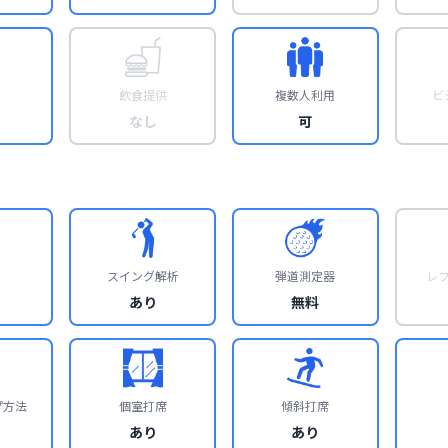
飲食提供
複数人利用
ビ
なし
可
スイング解析
弾道測定器
レ
あり
無料
プ方法
個室打席
傾斜打席
あり
あり