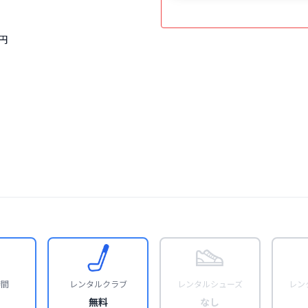


時間
レンタルクラブ
レンタルシューズ
レン
無料
なし