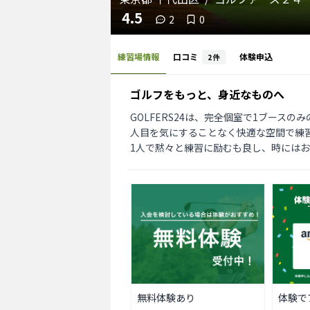
4.5
2
0
練習場情報
口コミ
体験申込
2
件
ゴルフをもっと、身近なものへ
GOLFERS24は、完全個室で1ブース
人目を気にすることなく快適な空間で練習
1人で黙々と練習に励むも良し、時には
無料体験あり
体験で