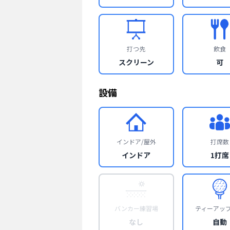
打つ先
飲食
スクリーン
可
設備
インドア/屋外
打席数
インドア
1打席
バンカー練習場
ティーアッ
なし
自動