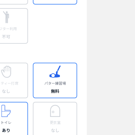
ジター利用
不可
フティー打席
パター練習場
なし
無料
トイレ
更衣室
あり
なし