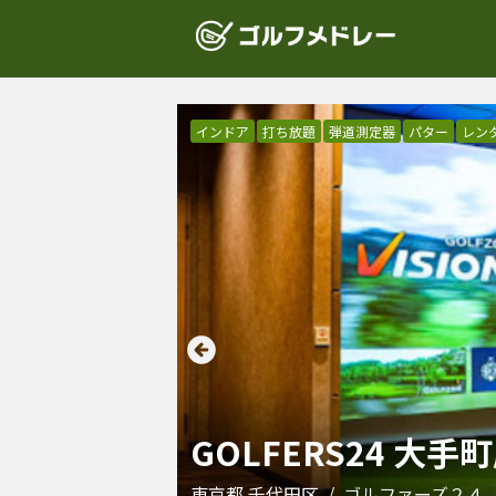
インドア
打ち放題
弾道測定器
パター
レン
GOLFERS24 大手
東京都
千代田区
/
ゴルファーズ２４