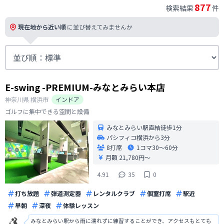
877
検索結果
件
現在地から近い順
に並び替えてみませんか
E-swing -PREMIUM-みなとみらい本店
神奈川県
横浜市
インドア
ゴルフに集中できる空間と設備
みなとみらい駅直結徒歩1分
パシフィコ横浜から3分
8打席
1コマ
30〜60分
月額 21,780円〜
4.91
35
0
打ち放題
弾道測定器
レンタルクラブ
個室打席
駅近
早朝
深夜
体験レッスン
みなとみらい駅から雨に濡れずに練習することができ、アクセスもとても