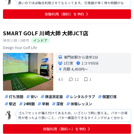
良いのでほぼ毎日利用させてもらってます。 打席数が多く待ち時間がなく
気軽にふらっと利用できるのもとても良いです！
体験利用（無料）を予約
SMART GOLF 川崎大師 大師JCT店
神奈川県
川崎市
インドア
Design Your Golf Life
東門前駅から徒歩2分
1打席
1コマ
60分
月額 4,400円〜
4.5
12
1
打ち放題
安い
弾道測定器
レンタルクラブ
個室打席
駅近
24時間
早朝
深夜
体験レッスン
ゴルフセットが備え付けてあるため、いざという時に使える。 パターの場
所が思ったより狭いこと、パター練習のできるタイミングがよく分からな
い。 傾斜マットがあるのは良い天気。 エアコンのハジから結露水？が垂れ
ていて、ソファーが濡れていることがあった。 使う前に、前回使った人の
体験利用（無料〜）を予約
画像が見えてしまう。敢えて見