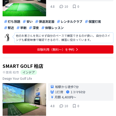
4.8
10
0
打ち放題
安い
弾道測定器
レンタルクラブ
個室打席
駅近
早朝
深夜
体験レッスン
他のお客さんを気にせず自分のペースで練習できるのが良い。 自分のスイ
ングも都度映像で確認できるので、練習に役立っています。
体験利用（無料〜）を予約
SMART GOLF 柏店
千葉県
柏市
インドア
Design Your Golf Life
柏駅から徒歩7分
1打席
1コマ
60分
月額 4,400円〜
4.8
10
0