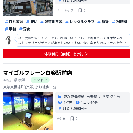
月額 3,980円〜
4
2
0
打ち放題
安い
弾道測定器
レンタルクラブ
駅近
24時間
早朝
深夜
夜の会員が安くていいです、設備もいいです。 改善点としては休憩スペー
スとマッサージチェアがあるといいですね。後、素振りのスペースを作っ
て、全面鏡にしてスイングチェックできるようにして欲しいです。 ゴルフ
クラブの最新を試せる会員とか作ってもいいかと思います。
体験利用（無料）を予約
マイゴルフレーン白楽駅前店
神奈川県
横浜市
インドア
東急東横線｢白楽駅｣より徒歩１分！
東急東横線線｢白楽駅｣から徒歩１分
4打席
1コマ
60分
月額 9,900円〜
0
0