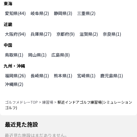
東海
愛知県
(
44
)
岐阜県
(
2
)
静岡県
(
3
)
三重県
(
2
)
近畿
大阪府
(
94
)
兵庫県
(
27
)
京都府
(
9
)
滋賀県
(
2
)
奈良県
(
1
)
中国
鳥取県
(
1
)
岡山県
(
1
)
広島県
(
8
)
九州・沖縄
福岡県
(
26
)
長崎県
(
1
)
熊本県
(
1
)
宮崎県
(
1
)
鹿児島県
(
1
)
沖縄県
(
2
)
ゴルフメドレーTOP
>
練習場
>
駅近インドアゴルフ練習場(シミュレーション
ゴルフ)
最近見た施設
最近見た施設はまだありません。