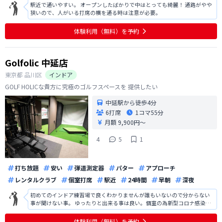
駅近で通いやすい。 オープンしたばかりで中はとっても綺麗！ 通路がやや
狭いので、人がいる打席の横を通る時は注意が必要。
体験利用（無料）を予約
Golfolic 中延店
東京都
品川区
インドア
GOLF HOLICな貴方に究極のゴルフスペースを 提供したい
中延駅から徒歩4分
6打席
1コマ
55分
月額 9,900円〜
4
5
1
打ち放題
安い
弾道測定器
パター
アプローチ
レンタルクラブ
個室打席
駅近
24時間
早朝
深夜
初めてのインドア練習場で良くわかりませんが誰もいないので分からない
事が聞けない事。 ゆったりと出来る事は良い。個室の為新型コロナ感染や
インフルエンザなどの心配がない事。空間が良い。今年の夏は暑かったの
で涼しく練習出来たのではないか？ 金額面でも丁度良いかとおもいます。
体験利用（無料）を予約