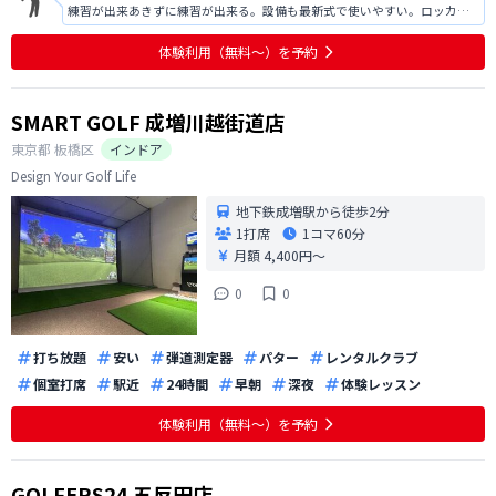
練習が出来あきずに練習が出来る。設備も最新式で使いやすい。ロッカー
があると便利なので検討して欲しい。体験時に対応していただいた方の説
明は丁寧でわかりやすく好感が持てた。2roomなので予約が取れるか心配
体験利用（無料〜）を予約
であるが今のところ問題ありません
SMART GOLF 成増川越街道店
東京都
板橋区
インドア
Design Your Golf Life
地下鉄成増駅から徒歩2分
1打席
1コマ
60分
月額 4,400円〜
0
0
打ち放題
安い
弾道測定器
パター
レンタルクラブ
個室打席
駅近
24時間
早朝
深夜
体験レッスン
体験利用（無料〜）を予約
GOLFERS24 五反田店