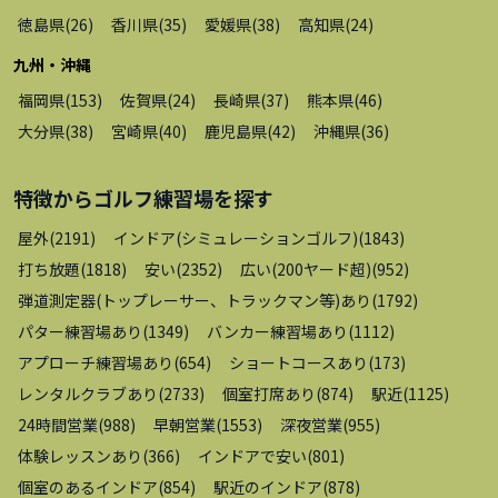
徳島県
(
26
)
香川県
(
35
)
愛媛県
(
38
)
高知県
(
24
)
九州・沖縄
福岡県
(
153
)
佐賀県
(
24
)
長崎県
(
37
)
熊本県
(
46
)
大分県
(
38
)
宮崎県
(
40
)
鹿児島県
(
42
)
沖縄県
(
36
)
特徴から
ゴルフ練習場
を探す
屋外
(
2191
)
インドア(シミュレーションゴルフ)
(
1843
)
打ち放題
(
1818
)
安い
(
2352
)
広い(200ヤード超)
(
952
)
弾道測定器(トップレーサー、トラックマン等)あり
(
1792
)
パター練習場あり
(
1349
)
バンカー練習場あり
(
1112
)
アプローチ練習場あり
(
654
)
ショートコースあり
(
173
)
レンタルクラブあり
(
2733
)
個室打席あり
(
874
)
駅近
(
1125
)
24時間営業
(
988
)
早朝営業
(
1553
)
深夜営業
(
955
)
体験レッスンあり
(
366
)
インドアで安い
(
801
)
個室のあるインドア
(
854
)
駅近のインドア
(
878
)