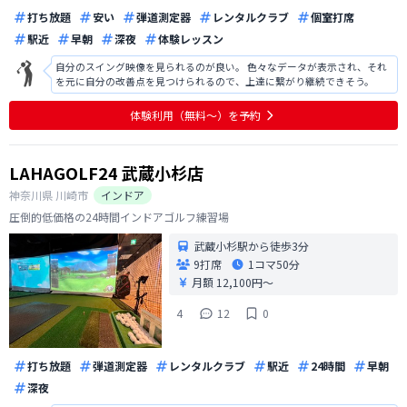
打ち放題
安い
弾道測定器
レンタルクラブ
個室打席
駅近
早朝
深夜
体験レッスン
自分のスイング映像を見られるのが良い。 色々なデータが表示され、それ
を元に自分の改善点を見つけられるので、上達に繋がり継続できそう。
体験利用（無料〜）を予約
LAHAGOLF24 武蔵小杉店
神奈川県
川崎市
インドア
圧倒的低価格の24時間インドアゴルフ練習場
武蔵小杉駅から徒歩3分
9打席
1コマ
50分
月額 12,100円〜
4
12
0
打ち放題
弾道測定器
レンタルクラブ
駅近
24時間
早朝
深夜