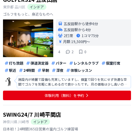
東京都
品川区
インドア
ゴルフをもっと、身近なものへ
五反田駅から徒歩6分
五反田駅から4分
2打席
1コマ
75分
月額 19,500円〜
4
2
0
打ち放題
弾道測定器
パター
レンタルクラブ
個室打席
駅近
24時間
早朝
深夜
体験レッスン
施設内が綺麗で設備も充実していますし、個室で回りを気にせず快適な空
間でゴルフを気軽に楽しめるので良かったです。 月の価格は少し高いので
一人で会員になるのは少し厳しいですが。複数人で会費を割り勘して、シ
ュミレーションゴルフをみんなで楽しむのもいいかもしれません。 一点気
体験利用（無料）を予約
になるとすれば、ドライバーを振る
SWING24/7 川崎平間店
神奈川県
川崎市
インドア
日本初！24時間365日営業の室内ゴルフ練習場