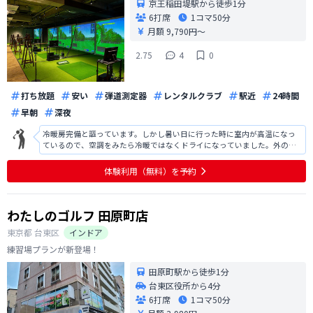
京王稲田堤駅から徒歩1分
6打席
1コマ
50分
月額 9,790円〜
2.75
4
0
打ち放題
安い
弾道測定器
レンタルクラブ
駅近
24時間
早朝
深夜
冷暖房完備と謳っています。しかし暑い日に行った時に室内が高温になっ
ているので、空調をみたら冷暖ではなくドライになっていました。外の方
が涼しかったです。スポーツをする場所ですが、密閉空間ですのであまり
汗はかきたくありません。これからの暑い時期はドライではなく冷房でお
体験利用（無料）を予約
願い致します。
わたしのゴルフ 田原町店
東京都
台東区
インドア
練習場プランが新登場！
田原町駅から徒歩1分
台東区役所から4分
6打席
1コマ
50分