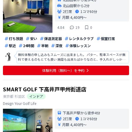
北山田駅から2分
2打席
1コマ
60分
月額 4,400円〜
4.84
19
0
打ち放題
安い
弾道測定器
レンタルクラブ
個室打席
駅近
24時間
早朝
深夜
体験レッスン
無料体験の申し込みもスムーズに出来ました。 パター、駐車スペースが無
料で使えるのもとても良い 施設も出来たばかりなのと、手入れがしっかり
されていてとても綺麗だった
体験利用（無料〜）を予約
SMART GOLF 下高井戸甲州街道店
東京都
杉並区
インドア
Design Your Golf Life
下高井戸駅から徒歩4分
2打席
1コマ
60分
月額 4,400円〜