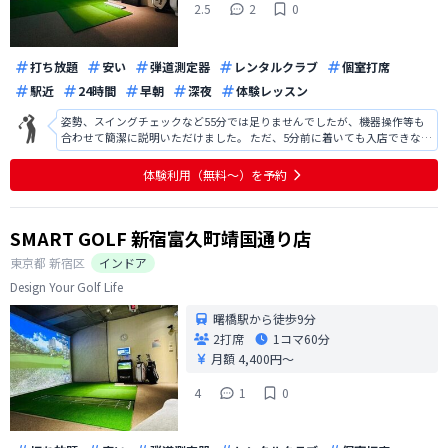
2.5
2
0
打ち放題
安い
弾道測定器
レンタルクラブ
個室打席
駅近
24時間
早朝
深夜
体験レッスン
姿勢、スイングチェックなど55分では足りませんでしたが、機器操作等も
合わせて簡潔に説明いただけました。 ただ、5分前に着いても入店できなく
て不安になりました。前日に予約の確認のメールを送っていただくのであ
れば、お店の前で待つことをメールで前もって伝えていただきたかったで
体験利用（無料〜）を予約
す。 それから24時間通い放題
SMART GOLF 新宿富久町靖国通り店
東京都
新宿区
インドア
Design Your Golf Life
曙橋駅から徒歩9分
2打席
1コマ
60分
月額 4,400円〜
4
1
0