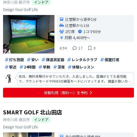
神奈川県
藤沢市
インドア
Design Your Golf Life
辻堂駅から徒歩1分
辻堂駅から1分
2打席
1コマ
60分
月額 4,400円〜
4.94
17
0
打ち放題
安い
弾道測定器
レンタルクラブ
個室打席
駅近
24時間
早朝
深夜
体験レッスン
先日、無料体験行かせていただき、入会しました。 設備がとても高性能
で、ラウンドモードやPAR3の練習モードにハマってます。 個室が良いの
と、あとはオートティーなのでとても楽です。
体験利用（無料〜）を予約
SMART GOLF 北山田店
神奈川県
横浜市
インドア
Design Your Golf Life
北山田駅から徒歩4分