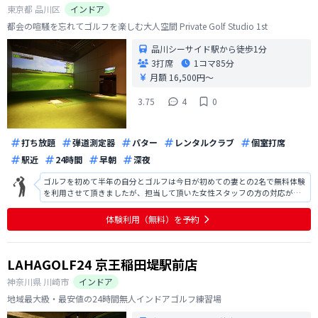
東京都
品川区
インドア
都会の喧騒を忘れてゴルフを楽しむ大人空間 Private Golf Studio 1st
品川シーサイド駅から徒歩1分
3打席
1コマ
85分
月額 16,500円〜
3.75
4
0
打ち放題
弾道測定器
パター
レンタルクラブ
個室打席
駅近
24時間
早朝
深夜
ゴルフを初めて半年の自分とゴルフは今日が初めての妻との2名で無料体験
を利用させて頂きましたが、担当して頂いた女性スタッフの方の対応が素
晴らしかったです。施設の利用方法の説明も分かりやすかったですが、未
経験の妻には基本的な打ち方までレクチャーして頂き、大変感謝していま
体験利用（無料）を予約
す。今後も定期的に利用させて頂きた
LAHAGOLF24 京王稲田堤駅前店
神奈川県
川崎市
インドア
地域最大級・最安値の24時間無人インドアゴルフ練習場