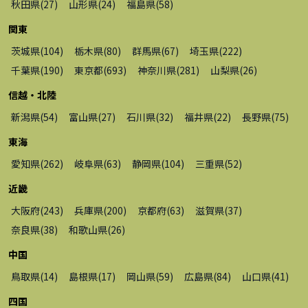
秋田県
(
27
)
山形県
(
24
)
福島県
(
58
)
関東
茨城県
(
104
)
栃木県
(
80
)
群馬県
(
67
)
埼玉県
(
222
)
千葉県
(
190
)
東京都
(
693
)
神奈川県
(
281
)
山梨県
(
26
)
信越・北陸
新潟県
(
54
)
富山県
(
27
)
石川県
(
32
)
福井県
(
22
)
長野県
(
75
)
東海
愛知県
(
262
)
岐阜県
(
63
)
静岡県
(
104
)
三重県
(
52
)
近畿
大阪府
(
243
)
兵庫県
(
200
)
京都府
(
63
)
滋賀県
(
37
)
奈良県
(
38
)
和歌山県
(
26
)
中国
鳥取県
(
14
)
島根県
(
17
)
岡山県
(
59
)
広島県
(
84
)
山口県
(
41
)
四国