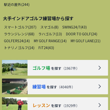
駅近の屋外
(
244
)
大手インドアゴルフ練習場
から探す
スマートゴルフ
(
207
)
スマゴル
(
8
)
SWING24/7
(
43
)
ラウンジレンジ
(
68
)
ラハゴルフ
(
13
)
DOOR TO GOLF
(
24
)
GOLFERS24
(
14
)
MY GOLF RANGE
(
14
)
MY GOLF LANE
(
21
)
トナリノゴルフ
(
14
)
FiT24
(
43
)
ゴルフ場
を探す
（
1967
件）
練習場
を探す
（
4046
件）
レッスン
を探す
（
1929
件）