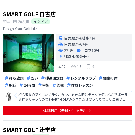
SMART GOLF 日吉店
神奈川県
横浜市
インドア
Design Your Golf Life
日吉駅から徒歩4分
日吉駅から2分
2打席
1コマ
60分
月額 4,400円〜
4.82
17
0
打ち放題
安い
弾道測定器
レンタルクラブ
個室打席
駅近
24時間
早朝
深夜
体験レッスン
初心者なのでとにかく多く、かつ、必要な時にデータを使いながらボール
を打ちたかったのでSMART GOLFのシステムはぴったりでした 三觜プロの
ファンなので、会員向けコンテンツを楽しみにしてます！
体験利用（無料〜）を予約
SMART GOLF 辻堂店