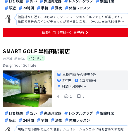
打ち放題
安い
弾道測定器
レンタルクラブ
個室打席
駅近
24時間
早朝
深夜
体験レッスン
勤務地から近く、はじめてのシュミレーションゴルフでしたが楽しめた。
動画で自分のスイングチェックができるところ、ボールに当たる映像チェ
ックができるところが良かった。 ただ、オンラインの接続が悪く解説がと
ぎれとぎれでした。 説明はわかりやすかったがそこがストレスだった。 ま
体験利用（無料〜）を予約
た、契約開始までのオペレー
SMART GOLF 早稲田駅前店
東京都
新宿区
インドア
Design Your Golf Life
早稲田駅から徒歩2分
2打席
1コマ
60分
月額 4,400円〜
4
1
0
打ち放題
安い
弾道測定器
レンタルクラブ
個室打席
駅近
24時間
早朝
深夜
体験レッスン
場所が地下鉄駅の近くで便利。シュミレーションゴルフ等も含めて多様な