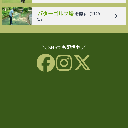
パターゴルフ場
を探す
（
1129
件）
＼ SNSでも配信中 ／