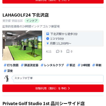
広い練習場だと目で見てどのくら
LAHAGOLF24 下北沢店
東京都
世田谷区
インドア
圧倒的低価格の24時間インドアゴルフ練習場
下北沢駅から徒歩3分
1コマ
50分
月額 13,200円〜
4.11
9
0
打ち放題
弾道測定器
レンタルクラブ
駅近
24時間
早朝
深夜
スタッフが丁寧
体験利用（無料）を予約
Private Golf Studio 1st 品川シーサイド店