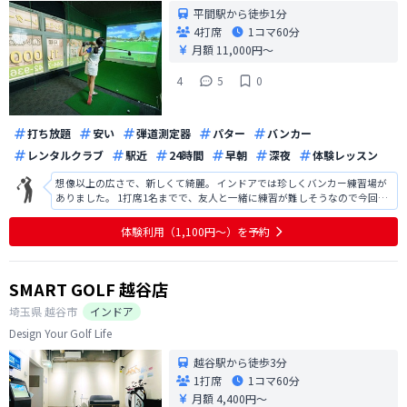
平間駅から徒歩1分
4打席
1コマ
60分
月額 11,000円〜
4
5
0
打ち放題
安い
弾道測定器
パター
バンカー
レンタルクラブ
駅近
24時間
早朝
深夜
体験レッスン
想像以上の広さで、新しくて綺麗。 インドアでは珍しくバンカー練習場が
ありました。 1打席1名までで、友人と一緒に練習が難しそうなので今回は
入会を見送りました。
体験利用（1,100円〜）を予約
SMART GOLF 越谷店
埼玉県
越谷市
インドア
Design Your Golf Life
越谷駅から徒歩3分
1打席
1コマ
60分
月額 4,400円〜