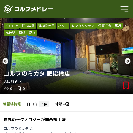
1
/
6
インドア
打ち放題
弾道測定器
パター
レンタルクラブ
個室打席
駅近
24時間
早朝
深夜
ゴルフのミカタ 肥後橋店
大阪府
西区
0
0
練習場情報
口コミ
体験申込
0
件
世界のテクノロジーが関西初上陸
ゴルフのミカタは、
