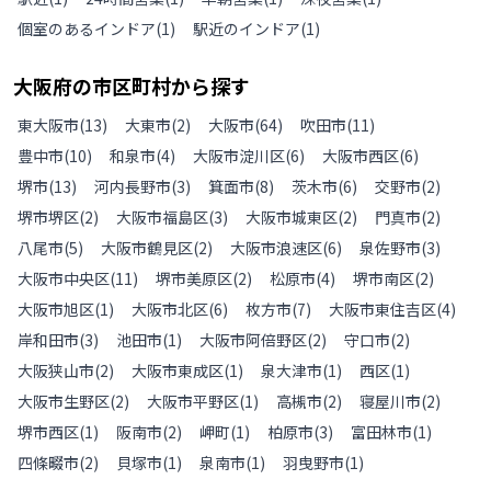
個室のあるインドア
(
1
)
駅近のインドア
(
1
)
大阪府
の
市区町村から探す
東大阪市
(
13
)
大東市
(
2
)
大阪市
(
64
)
吹田市
(
11
)
豊中市
(
10
)
和泉市
(
4
)
大阪市淀川区
(
6
)
大阪市西区
(
6
)
堺市
(
13
)
河内長野市
(
3
)
箕面市
(
8
)
茨木市
(
6
)
交野市
(
2
)
堺市堺区
(
2
)
大阪市福島区
(
3
)
大阪市城東区
(
2
)
門真市
(
2
)
八尾市
(
5
)
大阪市鶴見区
(
2
)
大阪市浪速区
(
6
)
泉佐野市
(
3
)
大阪市中央区
(
11
)
堺市美原区
(
2
)
松原市
(
4
)
堺市南区
(
2
)
大阪市旭区
(
1
)
大阪市北区
(
6
)
枚方市
(
7
)
大阪市東住吉区
(
4
)
岸和田市
(
3
)
池田市
(
1
)
大阪市阿倍野区
(
2
)
守口市
(
2
)
大阪狭山市
(
2
)
大阪市東成区
(
1
)
泉大津市
(
1
)
西区
(
1
)
大阪市生野区
(
2
)
大阪市平野区
(
1
)
高槻市
(
2
)
寝屋川市
(
2
)
堺市西区
(
1
)
阪南市
(
2
)
岬町
(
1
)
柏原市
(
3
)
富田林市
(
1
)
四條畷市
(
2
)
貝塚市
(
1
)
泉南市
(
1
)
羽曳野市
(
1
)