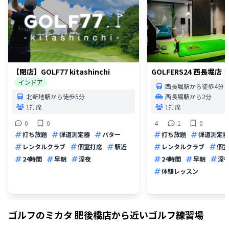
【閉店】GOLF77 kitashinchi
GOLFERS24 西長堀店
インドア
西長堀駅から徒歩4分
北新地駅から徒歩5分
西長堀駅から2分
1打席
1打席
0
0
4
1
0
打ち放題
弾道測定器
パター
打ち放題
弾道測定器
レンタルクラブ
個室打席
駅近
レンタルクラブ
個室
24時間
早朝
深夜
24時間
早朝
深
体験レッスン
ゴルフのミカタ 肥後橋店
から近いゴルフ練習場