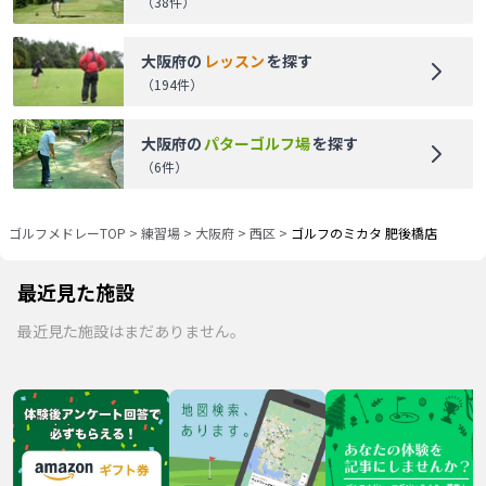
（
38
件）
大阪府
の
レッスン
を探す
（
194
件）
大阪府
の
パターゴルフ場
を探す
（
6
件）
ゴルフメドレーTOP
>
練習場
>
大阪府
>
西区
>
ゴルフのミカタ 肥後橋店
最近見た施設
最近見た施設はまだありません。