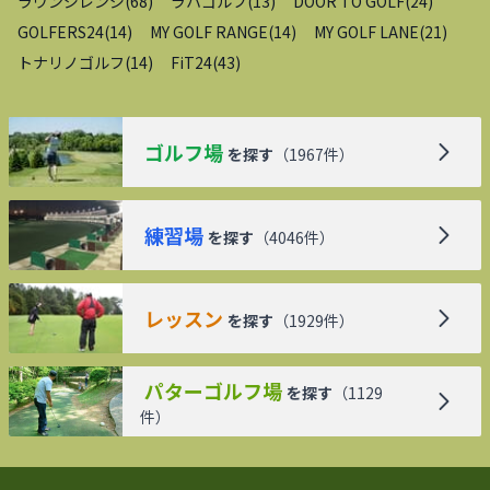
ラウンジレンジ
(
68
)
ラハゴルフ
(
13
)
DOOR TO GOLF
(
24
)
GOLFERS24
(
14
)
MY GOLF RANGE
(
14
)
MY GOLF LANE
(
21
)
トナリノゴルフ
(
14
)
FiT24
(
43
)
ゴルフ場
を探す
（
1967
件）
練習場
を探す
（
4046
件）
レッスン
を探す
（
1929
件）
パターゴルフ場
を探す
（
1129
件）