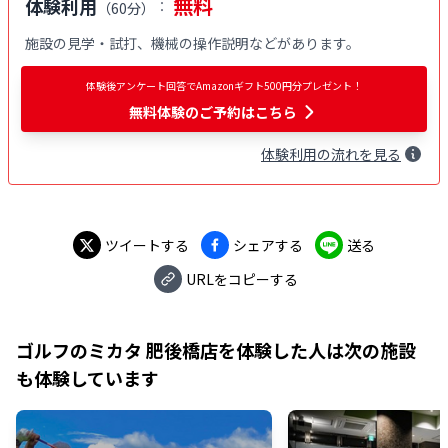
無料
体験利用
：
（
60分
）
施設の見学・試打、機械の操作説明などがあります。
体験後アンケート回答でAmazonギフト500円分プレゼント！
無料体験
のご予約はこちら
体験
利用
の流れを見る
ツイートする
シェアする
送る
URLをコピーする
ゴルフのミカタ 肥後橋店
を体験した人は次の施設
も体験しています