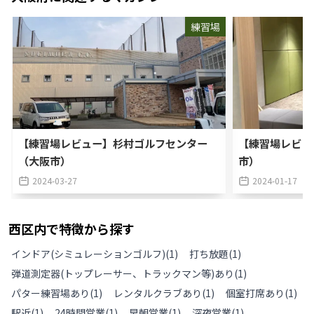
練習場
【練習場レビュー】杉村ゴルフセンター
【練習場レビュ
（大阪市）
市）
2024-03-27
2024-01-17
西区
内で特徴から探す
インドア(シミュレーションゴルフ)
(
1
)
打ち放題
(
1
)
弾道測定器(トップレーサー、トラックマン等)あり
(
1
)
パター練習場あり
(
1
)
レンタルクラブあり
(
1
)
個室打席あり
(
1
)
駅近
(
1
)
24時間営業
(
1
)
早朝営業
(
1
)
深夜営業
(
1
)