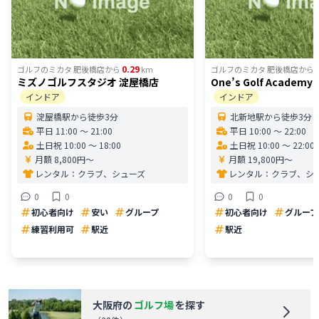
0.29
ゴルフのミカタ 肥後橋店
から
km
ゴルフのミカタ 肥後橋店
から
ミズノゴルフスタジオ 淀屋橋店
One’s Golf Academ
インドア
インドア
淀屋橋駅から徒歩3分
北新地駅から徒歩3分
平日 11:00 〜 21:00
平日 10:00 〜 22:00
土日祝 10:00 〜 18:00
土日祝 10:00 〜 22:00
月額 8,800円〜
月額 19,800円〜
レンタル：
クラブ、シューズ
レンタル：
クラブ、シ
0
0
0
0
初心者向け
安い
グループ
初心者向け
グループ
練習利用可
駅近
駅近
大阪府
の
ゴルフ場
を探す