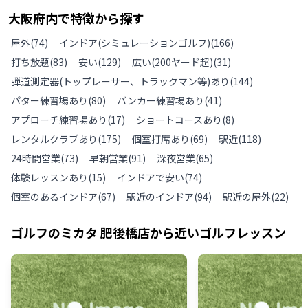
大阪府
内で特徴から探す
屋外
(
74
)
インドア(シミュレーションゴルフ)
(
166
)
打ち放題
(
83
)
安い
(
129
)
広い(200ヤード超)
(
31
)
弾道測定器(トップレーサー、トラックマン等)あり
(
144
)
パター練習場あり
(
80
)
バンカー練習場あり
(
41
)
アプローチ練習場あり
(
17
)
ショートコースあり
(
8
)
レンタルクラブあり
(
175
)
個室打席あり
(
69
)
駅近
(
118
)
24時間営業
(
73
)
早朝営業
(
91
)
深夜営業
(
65
)
体験レッスンあり
(
15
)
インドアで安い
(
74
)
個室のあるインドア
(
67
)
駅近のインドア
(
94
)
駅近の屋外
(
22
)
ゴルフのミカタ 肥後橋店
から近いゴルフレッスン