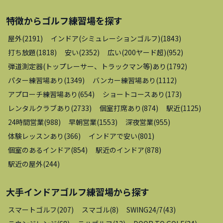
特徴から
ゴルフ練習場
を探す
屋外
(
2191
)
インドア(シミュレーションゴルフ)
(
1843
)
打ち放題
(
1818
)
安い
(
2352
)
広い(200ヤード超)
(
952
)
弾道測定器(トップレーサー、トラックマン等)あり
(
1792
)
パター練習場あり
(
1349
)
バンカー練習場あり
(
1112
)
アプローチ練習場あり
(
654
)
ショートコースあり
(
173
)
レンタルクラブあり
(
2733
)
個室打席あり
(
874
)
駅近
(
1125
)
24時間営業
(
988
)
早朝営業
(
1553
)
深夜営業
(
955
)
体験レッスンあり
(
366
)
インドアで安い
(
801
)
個室のあるインドア
(
854
)
駅近のインドア
(
878
)
駅近の屋外
(
244
)
大手インドアゴルフ練習場
から探す
スマートゴルフ
(
207
)
スマゴル
(
8
)
SWING24/7
(
43
)