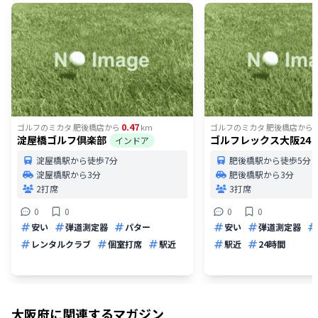
0.47
ゴルフのミカタ 肥後橋店
から
km
ゴルフのミカタ 肥後橋店
から
淀屋橋ゴルフ倶楽部
ゴルフレックス大阪24
インドア
淀屋橋駅から徒歩7分
肥後橋駅から徒歩5分
淀屋橋駅から3分
肥後橋駅から3分
2打席
3打席
0
0
0
0
安い
弾道測定器
パター
安い
弾道測定器
レンタルクラブ
個室打席
駅近
駅近
24時間
大阪府
に関連するマガジン