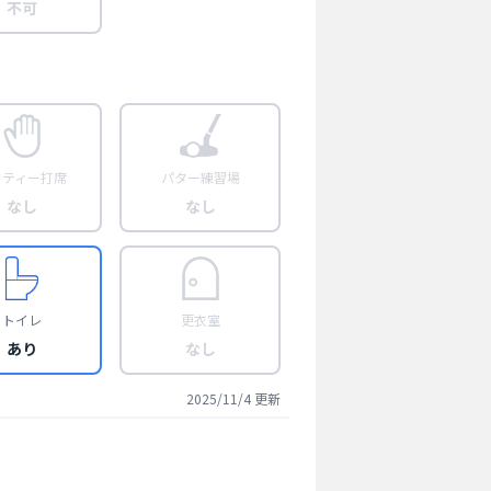
不可
フティー打席
パター練習場
なし
なし
トイレ
更衣室
あり
なし
2025/11/4
更新