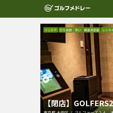
インドア
打ち放題
安い
弾道測定器
レンタ
【閉店】GOLFERS
東京都
大田区
/
ゴルファーズ２４ 