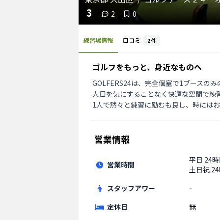
3
2
0
練習場情報
口コミ
2
件
ゴルフをもっと、身近なものへ
GOLFERS24は、完全個室で1ブース
人目を気にすることなく快適な空間で練習
1人で黙々と練習に励むも良し、時には
営業情報
平日
24
営業時間
土日祝
2
スタッフアワー
-
定休日
無