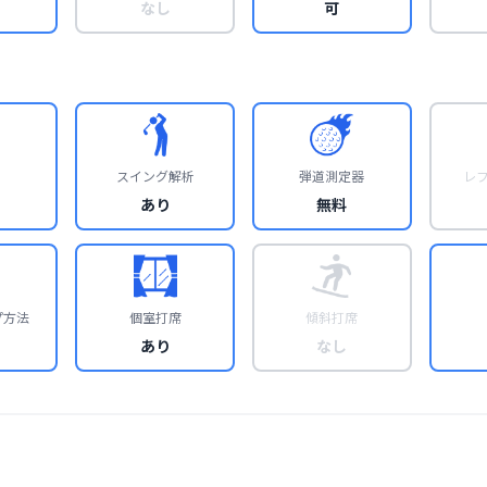
なし
可
スイング解析
弾道測定器
レ
あり
無料
プ方法
個室打席
傾斜打席
あり
なし