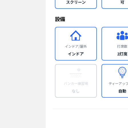
スクリーン
可
設備
インドア/屋外
打席数
インドア
2打席
バンカー練習場
ティーアッ
なし
自動