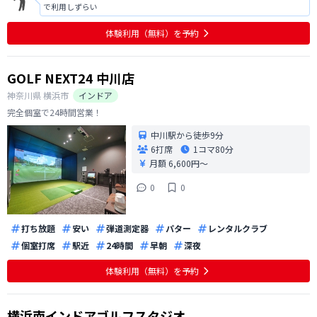
で利用しずらい
体験利用（無料）を予約
GOLF NEXT24 中川店
神奈川県
横浜市
インドア
完全個室で24時間営業！
中川駅から徒歩9分
6打席
1コマ
80分
月額 6,600円〜
0
0
打ち放題
安い
弾道測定器
パター
レンタルクラブ
個室打席
駅近
24時間
早朝
深夜
体験利用（無料）を予約
横浜南インドアゴルフスタジオ