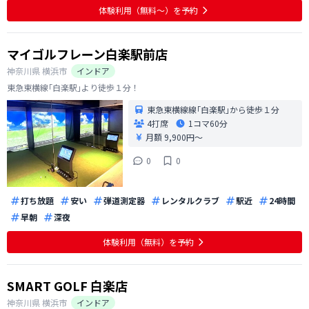
体験利用（無料〜）を予約
マイゴルフレーン白楽駅前店
神奈川県
横浜市
インドア
東急東横線｢白楽駅｣より徒歩１分！
東急東横線線｢白楽駅｣から徒歩１分
4打席
1コマ
60分
月額 9,900円〜
0
0
打ち放題
安い
弾道測定器
レンタルクラブ
駅近
24時間
早朝
深夜
体験利用（無料）を予約
SMART GOLF 白楽店
神奈川県
横浜市
インドア