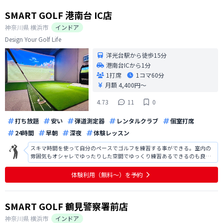
SMART GOLF 港南台 IC店
神奈川県
横浜市
インドア
Design Your Golf Life
洋光台駅から徒歩15分
港南台ICから1分
1打席
1コマ
60分
月額 4,400円〜
4.73
11
0
打ち放題
安い
弾道測定器
レンタルクラブ
個室打席
24時間
早朝
深夜
体験レッスン
スキマ時間を使って自分のペースでゴルフを練習する事ができる。室内の
雰囲気もオシャレでゆったりした空間でゆっくり練習あるできるのも良
い。
体験利用（無料〜）を予約
SMART GOLF 鶴見警察署前店
神奈川県
横浜市
インドア