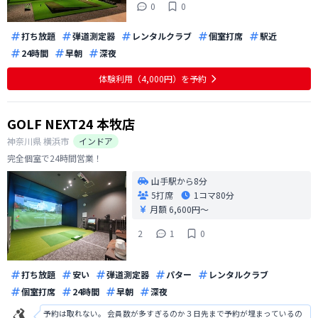
0
0
打ち放題
弾道測定器
レンタルクラブ
個室打席
駅近
24時間
早朝
深夜
体験利用（4,000円）を予約
GOLF NEXT24 本牧店
神奈川県
横浜市
インドア
完全個室で24時間営業！
山手駅から8分
5打席
1コマ
80分
月額 6,600円〜
2
1
0
打ち放題
安い
弾道測定器
パター
レンタルクラブ
個室打席
24時間
早朝
深夜
予約は取れない。 会員数が多すぎるのか３日先まで予約が埋まっているの