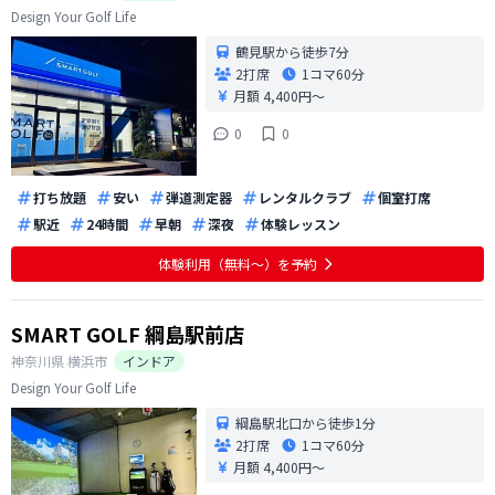
Design Your Golf Life
鶴見駅から徒歩7分
2打席
1コマ
60分
月額 4,400円〜
0
0
打ち放題
安い
弾道測定器
レンタルクラブ
個室打席
駅近
24時間
早朝
深夜
体験レッスン
体験利用（無料〜）を予約
SMART GOLF 綱島駅前店
神奈川県
横浜市
インドア
Design Your Golf Life
綱島駅北口から徒歩1分
2打席
1コマ
60分
月額 4,400円〜