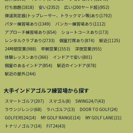
打ち放題
(
1818
)
安い
(
2352
)
広い(200ヤード超)
(
952
)
弾道測定器(トップレーサー、トラックマン等)あり
(
1792
)
パター練習場あり
(
1349
)
バンカー練習場あり
(
1112
)
アプローチ練習場あり
(
654
)
ショートコースあり
(
173
)
レンタルクラブあり
(
2733
)
個室打席あり
(
874
)
駅近
(
1125
)
24時間営業
(
988
)
早朝営業
(
1553
)
深夜営業
(
955
)
体験レッスンあり
(
366
)
インドアで安い
(
801
)
個室のあるインドア
(
854
)
駅近のインドア
(
878
)
駅近の屋外
(
244
)
大手インドアゴルフ練習場
から探す
スマートゴルフ
(
207
)
スマゴル
(
8
)
SWING24/7
(
43
)
ラウンジレンジ
(
68
)
ラハゴルフ
(
13
)
DOOR TO GOLF
(
24
)
GOLFERS24
(
14
)
MY GOLF RANGE
(
14
)
MY GOLF LANE
(
21
)
トナリノゴルフ
(
14
)
FiT24
(
43
)