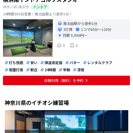
神奈川県
横浜市
インドア
24時間365日営業！南太田駅より徒歩1分！
南太田駅から徒歩1分
3打席
1コマ
60分〜120分
月額 9,900円〜
0
0
打ち放題
安い
弾道測定器
パター
レンタルクラブ
個室打席
駅近
24時間
早朝
深夜
体験利用（無料）を予約
神奈川県
のイチオシ練習場