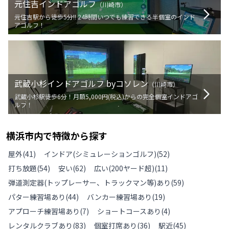
元住吉インドアゴルフ
（
川崎市
）
元住吉駅から徒歩5分!! 24時間いつでも練習できる半個室のインド
アゴルフ！
武蔵小杉インドアゴルフ byコソレン
（
川崎市
）
武蔵小杉駅徒歩6分！月額5,000円(税込)からの完全個室インドアゴ
ルフ！
横浜市
内で特徴から探す
屋外
(
41
)
インドア(シミュレーションゴルフ)
(
52
)
打ち放題
(
54
)
安い
(
62
)
広い(200ヤード超)
(
11
)
弾道測定器(トップレーサー、トラックマン等)あり
(
59
)
パター練習場あり
(
44
)
バンカー練習場あり
(
19
)
アプローチ練習場あり
(
7
)
ショートコースあり
(
4
)
レンタルクラブあり
(
83
)
個室打席あり
(
36
)
駅近
(
45
)