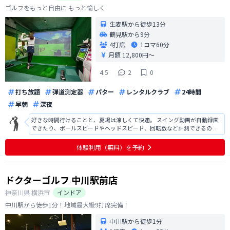
ゴルフをもっと自由に もっと愉しく
生麦駅から徒歩13分
鶴見駅から9分
4打席
1コマ
60分
月額 12,800円〜
4.5
2
0
打ち放題
弾道測定器
パター
レンタルクラブ
24時間
早朝
深夜
好きな時間行けることと、夏場は涼しくて快適。 スイング動画が自動録画
できたり、ボールスピードやヘッドスピード、回転数など計測できるので
参考になる。 また、パターが練習できるのもとても嬉しい。 少し早く着い
た時の待ち時間にパターを練習して、パターの練習時間も増えた。 駐車場
体験利用（無料）を予約
も2hまで無料なところもと
ドクターゴルフ 中川駅前店
神奈川県
横浜市
インドア
中川駅から徒歩1分！地域最大級9打席完備！
中川駅から徒歩1分