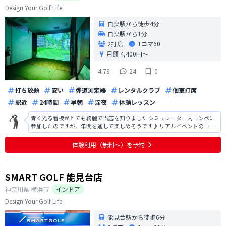
Design Your Golf Life
白楽駅から徒歩4分
白楽駅から1分
2打席
1コマ
60
月額 4,400円〜
4.79
24
0
打ち放題
安い
弾道測定器
レンタルクラブ
個室打席
駅近
24時間
早朝
深夜
体験レッスン
青く光る看板がとても綺麗で当店を知りました シミュレーター内コンペに
参加したのですが、年間を通して楽しめそうです♪ リアルイベントのコン
ペにも行ってみたいです！
体験利用（無料〜）を予約
SMART GOLF 能見台店
神奈川県
横浜市
インドア
Design Your Golf Life
能見台駅から徒歩6分