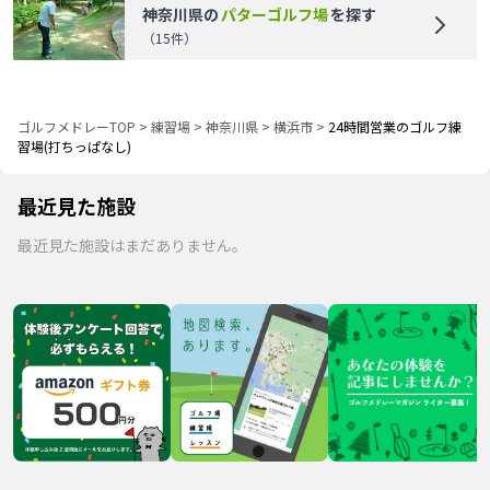
神奈川県
の
パターゴルフ場
を探す
（
15
件）
ゴルフメドレーTOP
>
練習場
>
神奈川県
>
横浜市
>
24時間営業のゴルフ練
習場(打ちっぱなし)
最近見た施設
最近見た施設はまだありません。