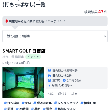
(打ちっぱなし)一覧
47
検索結果
件
現在地から近い順
に並び替えてみませんか
SMART GOLF 日吉店
神奈川県
横浜市
インドア
Design Your Golf Life
日吉駅から徒歩4分
日吉駅から2分
2打席
1コマ
60分
月額 4,400円〜
4.82
17
0
打ち放題
安い
弾道測定器
レンタルクラブ
個室打席
駅近
24時間
早朝
深夜
体験レッスン