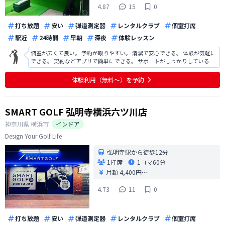
4.87
15
0
打ち放題
安い
弾道測定器
レンタルクラブ
個室打席
駅近
24時間
早朝
深夜
体験レッスン
個室が広くて良い。 予約が取りやすい。 清潔で安心できる。 体験が気軽に
できる。 契約などアプリで簡単にできる。 サポートがしっかりしている。
ボール集めが手動で大変。 ティーの差し替えが大変。
体験利用（無料〜）を予約
SMART GOLF 弘明寺横浜六ツ川店
神奈川県
横浜市
インドア
Design Your Golf Life
弘明寺駅から徒歩12分
1打席
1コマ
60分
月額 4,400円〜
4.73
11
0
打ち放題
安い
弾道測定器
レンタルクラブ
個室打席