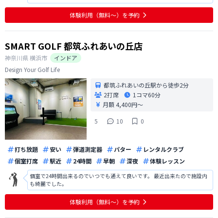
自動的にボールのライが変化するが、藤が丘の施設では傾斜のライから打
つ場合、自分でマットを運んで使用するのは面倒くさい。
体験利用（無料〜）を予約
SMART GOLF 都筑ふれあいの丘店
神奈川県
横浜市
インドア
Design Your Golf Life
都筑ふれあいの丘駅から徒歩2分
2打席
1コマ
60分
月額 4,400円〜
5
10
0
打ち放題
安い
弾道測定器
パター
レンタルクラブ
個室打席
駅近
24時間
早朝
深夜
体験レッスン
個室で24時間出来るのでいつでも通えて良いです。 最近出来たので施設内
も綺麗でした。
体験利用（無料〜）を予約