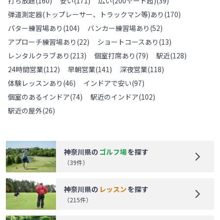
打ち放題
(
160
)
安い
(
171
)
広い(200ヤード超)
(
39
)
弾道測定器(トップレーサー、トラックマン等)あり
(
170
)
パター練習場あり
(
104
)
バンカー練習場あり
(
52
)
アプローチ練習場あり
(
22
)
ショートコースあり
(
13
)
レンタルクラブあり
(
213
)
個室打席あり
(
79
)
駅近
(
128
)
24時間営業
(
112
)
早朝営業
(
141
)
深夜営業
(
118
)
体験レッスンあり
(
46
)
インドアで安い
(
97
)
個室のあるインドア
(
74
)
駅近のインドア
(
102
)
駅近の屋外
(
26
)
神奈川県
の
ゴルフ場
を探す
（
39
件）
神奈川県
の
レッスン
を探す
（
215
件）