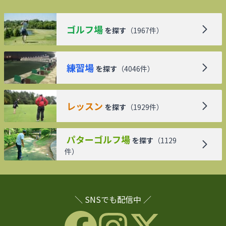
ゴルフ場
を探す
（
1967
件）
練習場
を探す
（
4046
件）
レッスン
を探す
（
1929
件）
パターゴルフ場
を探す
（
1129
件）
＼ SNSでも配信中 ／