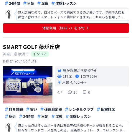
24時間
早朝
深夜
体験レッスン
無人店舗なので、自分のペースで練習できるのが良いです。予約や入店も
都合に合わせてスマートフォンで簡単にできます。これからも利用したい
です。
体験利用（無料〜）を予約
SMART GOLF 藤が丘店
神奈川県
横浜市
インドア
Design Your Golf Life
藤が丘駅から徒歩7分
1打席
1コマ
60分
月額 4,400円〜
4.7
10
0
打ち放題
安い
弾道測定器
レンタルクラブ
個室打席
駅近
24時間
早朝
深夜
体験レッスン
良かった点は打ったボールの回転数等の詳細なデータが得られることや、
様々なラウンドコースを楽しめる。 最新のシュミレーターではラウンド時