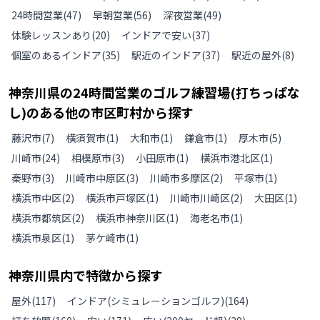
24時間営業
(
47
)
早朝営業
(
56
)
深夜営業
(
49
)
体験レッスンあり
(
20
)
インドアで安い
(
37
)
個室のあるインドア
(
35
)
駅近のインドア
(
37
)
駅近の屋外
(
8
)
神奈川県
の
24時間営業のゴルフ練習場(打ちっぱな
し)のある
他の
市区町村から探す
藤沢市
(
7
)
横須賀市
(
1
)
大和市
(
1
)
鎌倉市
(
1
)
厚木市
(
5
)
川崎市
(
24
)
相模原市
(
3
)
小田原市
(
1
)
横浜市港北区
(
1
)
秦野市
(
3
)
川崎市中原区
(
3
)
川崎市多摩区
(
2
)
平塚市
(
1
)
横浜市中区
(
2
)
横浜市戸塚区
(
1
)
川崎市川崎区
(
2
)
大田区
(
1
)
横浜市都筑区
(
2
)
横浜市神奈川区
(
1
)
海老名市
(
1
)
横浜市泉区
(
1
)
茅ケ崎市
(
1
)
神奈川県
内で特徴から探す
屋外
(
117
)
インドア(シミュレーションゴルフ)
(
164
)