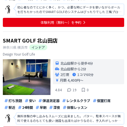
初心者なのでとにかく多く、かつ、必要な時にデータを使いながらボール
を打ちたかったのでSMART GOLFのシステムはぴったりでした 三觜プロの
ファンなので、会員向けコンテンツを楽しみにしてます！
体験利用（無料〜）を予約
SMART GOLF 北山田店
神奈川県
横浜市
インドア
Design Your Golf Life
北山田駅から徒歩4分
北山田駅から2分
2打席
1コマ
60分
月額 4,400円〜
4.84
19
0
打ち放題
安い
弾道測定器
レンタルクラブ
個室打席
駅近
24時間
早朝
深夜
体験レッスン
無料体験の申し込みもスムーズに出来ました。 パター、駐車スペースが無
料で使えるのもとても良い 施設も出来たばかりなのと、手入れがしっかり
されていてとても綺麗だった