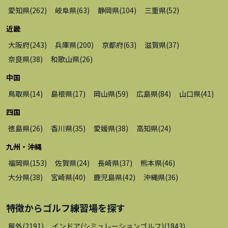
愛知県
(
262
)
岐阜県
(
63
)
静岡県
(
104
)
三重県
(
52
)
近畿
大阪府
(
243
)
兵庫県
(
200
)
京都府
(
63
)
滋賀県
(
37
)
奈良県
(
38
)
和歌山県
(
26
)
中国
鳥取県
(
14
)
島根県
(
17
)
岡山県
(
59
)
広島県
(
84
)
山口県
(
41
)
四国
徳島県
(
26
)
香川県
(
35
)
愛媛県
(
38
)
高知県
(
24
)
九州・沖縄
福岡県
(
153
)
佐賀県
(
24
)
長崎県
(
37
)
熊本県
(
46
)
大分県
(
38
)
宮崎県
(
40
)
鹿児島県
(
42
)
沖縄県
(
36
)
特徴から
ゴルフ練習場
を探す
屋外
(
2191
)
インドア(シミュレーションゴルフ)
(
1843
)