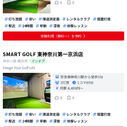
0
0
打ち放題
安い
弾道測定器
レンタルクラブ
個室打席
駅近
24時間
早朝
深夜
体験レッスン
体験利用（無料〜）を予約
SMART GOLF 東神奈川第一京浜店
神奈川県
横浜市
インドア
Design Your Golf Life
京急東神奈川駅から徒歩5分
2打席
1コマ
60分
月額 4,400円〜
0
0
打ち放題
安い
弾道測定器
レンタルクラブ
個室打席
駅近
24時間
早朝
深夜
体験レッスン