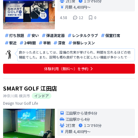
2打席
1コマ
60分
月額 4,400円〜
4.58
12
0
打ち放題
安い
弾道測定器
レンタルクラブ
個室打席
駅近
24時間
早朝
深夜
体験レッスン
良かった点としましては、設備の充実が挙げられ、時間を忘れるほどの他
機能でした。また、説明も概ね良好で色々と試したい機能が多かったで
す。改善点としましては、駐車場の案内があればよかったです。また、地域
柄かもしれませんが、入会人数の割に夜の時間帯での予約が取りにくく、
体験利用（無料〜）を予約
練習を行いたい時間帯に予約が取りにく
SMART GOLF 江田店
神奈川県
横浜市
インドア
Design Your Golf Life
江田駅から徒歩6分
江田駅から4分
2打席
1コマ
60分
月額 4,400円〜