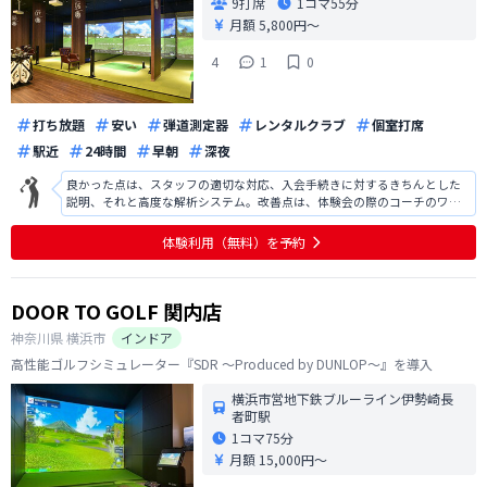
9打席
1コマ
55分
月額 5,800円〜
4
1
0
打ち放題
安い
弾道測定器
レンタルクラブ
個室打席
駅近
24時間
早朝
深夜
良かった点は、スタッフの適切な対応、入会手続きに対するきちんとした
説明、それと高度な解析システム。改善点は、体験会の際のコーチのワン
ポイントレッスン。 はじめて会話するのに慣れ慣れしかった(タメ口過ぎる)
のと、的確なことも入ってこない言い方(これが慣れ親しんだ方ならば問題
体験利用（無料）を予約
ないです。)が少しだけ気にな
DOOR TO GOLF 関内店
神奈川県
横浜市
インドア
高性能ゴルフシミュレーター『SDR ～Produced by DUNLOP～』を導入
横浜市営地下鉄ブルーライン伊勢崎長
者町駅
1コマ
75分
月額 15,000円〜