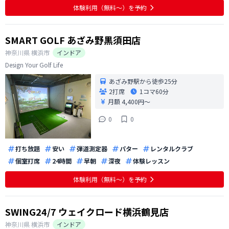
体験利用（無料〜）を予約
SMART GOLF あざみ野黒須田店
神奈川県
横浜市
インドア
Design Your Golf Life
あざみ野駅から徒歩25分
2打席
1コマ
60分
月額 4,400円〜
0
0
打ち放題
安い
弾道測定器
パター
レンタルクラブ
個室打席
24時間
早朝
深夜
体験レッスン
体験利用（無料〜）を予約
SWING24/7 ウェイクロード横浜鶴見店
神奈川県
横浜市
インドア