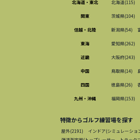
北海道・東北
北海道
(
115
)
関東
茨城県
(
104
)
信越・北陸
新潟県
(
54
)
東海
愛知県
(
262
)
近畿
大阪府
(
243
)
中国
鳥取県
(
14
)
四国
徳島県
(
26
)
九州・沖縄
福岡県
(
153
)
特徴から
ゴルフ練習場
を探す
屋外
(
2191
)
インドア(シミュレーショ
弾道測定器(トップレーサー、トラックマ