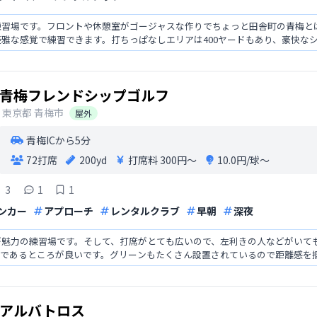
練習場です。フロントや休憩室がゴージャスな作りでちょっと田舎町の青梅と
雅な感覚で練習できます。打ちっぱなしエリアは400ヤードもあり、豪快な
15席もあるので、
青梅フレンドシップゴルフ
東京都
青梅市
屋外
青梅ICから5分
72打席
200yd
打席料
300円〜
10.0円/球〜
3
1
1
ンカー
アプローチ
レンタルクラブ
早朝
深夜
が魅力の練習場です。そして、打席がとても広いので、左利きの人などがいて
芝であるところが良いです。グリーンもたくさん設置されているので距離感を
れているので機能性も高
アルバトロス