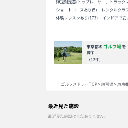
弾道測定器(トップレーサー、トラックマ
ショートコースあり
(
5
)
レンタルクラ
体験レッスンあり
(
173
)
インドアで安
ゴルフ場
東京都
の
を
探す
（
12
件）
ゴルフメドレーTOP
>
練習場
>
東京
最近見た施設
最近見た施設はまだありません。