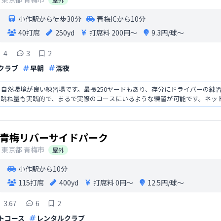
小作駅から徒歩30分
青梅ICから10分
40打席
250yd
打席料
200円〜
9.3円/球〜
4
3
2
クラブ
早朝
深夜
自然環境が良い練習場です。最長250ヤードもあり、存分にドライバーの練
の跳ね量も実践的で、まるで実際のコースにいるような練習が可能です。ネッ
青梅リバーサイドパーク
東京都
青梅市
屋外
小作駅から10分
115打席
400yd
打席料
0円〜
12.5円/球〜
3.67
6
2
トコース
レンタルクラブ