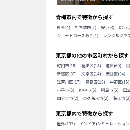
青梅市
内で特徴から探す
屋外
(
4
)
打ち放題
(
1
)
安い
(
3
)
広い(
ショートコースあり
(
1
)
レンタルクラ
東京都
の
他の
市区町村から探す
町田市
(
18
)
葛飾区
(
14
)
港区
(
69
)
目
新宿区
(
37
)
文京区
(
14
)
渋谷区
(
34
)
江戸川区
(
17
)
豊島区
(
19
)
中野区
(
15
)
小平市
(
5
)
府中市
(
5
)
昭島市
(
5
)
国
国分寺市
(
2
)
東久留米市
(
2
)
狛江市
(
2
東京都
内で特徴から探す
屋外
(
133
)
インドア(シミュレーション