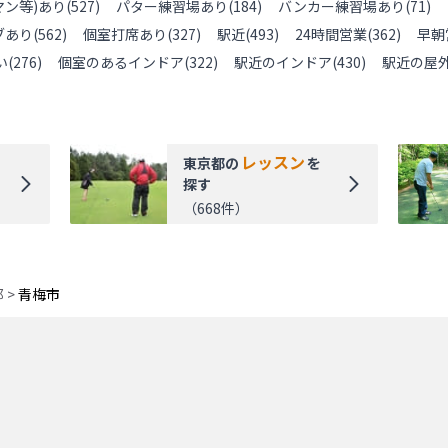
ン等)あり
(
527
)
パター練習場あり
(
184
)
バンカー練習場あり
(
71
)
ブあり
(
562
)
個室打席あり
(
327
)
駅近
(
493
)
24時間営業
(
362
)
早朝
い
(
276
)
個室のあるインドア
(
322
)
駅近のインドア
(
430
)
駅近の屋
レッスン
東京都
の
を
探す
（
668
件）
都
>
青梅市