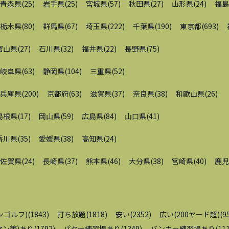
青森県
(
25
)
岩手県
(
25
)
宮城県
(
57
)
秋田県
(
27
)
山形県
(
24
)
福島
栃木県
(
80
)
群馬県
(
67
)
埼玉県
(
222
)
千葉県
(
190
)
東京都
(
693
)
富山県
(
27
)
石川県
(
32
)
福井県
(
22
)
長野県
(
75
)
岐阜県
(
63
)
静岡県
(
104
)
三重県
(
52
)
兵庫県
(
200
)
京都府
(
63
)
滋賀県
(
37
)
奈良県
(
38
)
和歌山県
(
26
)
島根県
(
17
)
岡山県
(
59
)
広島県
(
84
)
山口県
(
41
)
香川県
(
35
)
愛媛県
(
38
)
高知県
(
24
)
佐賀県
(
24
)
長崎県
(
37
)
熊本県
(
46
)
大分県
(
38
)
宮崎県
(
40
)
鹿児
ンゴルフ)
(
1843
)
打ち放題
(
1818
)
安い
(
2352
)
広い(200ヤード超)
(
9
ン等)あり
(
1792
)
パター練習場あり
(
1349
)
バンカー練習場あり
(
11