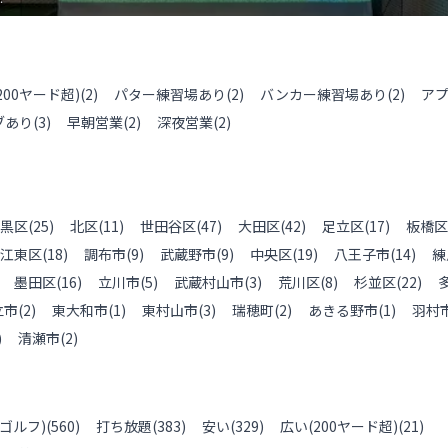
200ヤード超)
(
2
)
パター練習場あり
(
2
)
バンカー練習場あり
(
2
)
ア
ブあり
(
3
)
早朝営業
(
2
)
深夜営業
(
2
)
黒区
(
25
)
北区
(
11
)
世田谷区
(
47
)
大田区
(
42
)
足立区
(
17
)
板橋区
江東区
(
18
)
調布市
(
9
)
武蔵野市
(
9
)
中央区
(
19
)
八王子市
(
14
)
練
墨田区
(
16
)
立川市
(
5
)
武蔵村山市
(
3
)
荒川区
(
8
)
杉並区
(
22
)
立市
(
2
)
東大和市
(
1
)
東村山市
(
3
)
瑞穂町
(
2
)
あきる野市
(
1
)
羽村
)
清瀬市
(
2
)
ゴルフ)
(
560
)
打ち放題
(
383
)
安い
(
329
)
広い(200ヤード超)
(
21
)