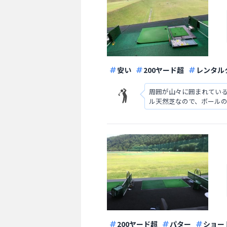
安い
200ヤード超
レンタル
周囲が山々に囲まれている
ル天然芝なので、ボール
200ヤード超
パター
ショー