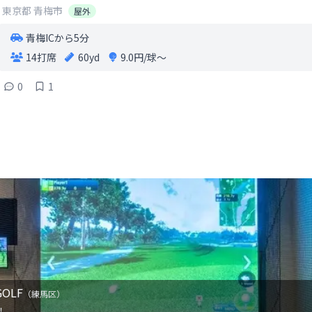
東京都
青梅市
屋外
青梅ICから5分
14打席
60yd
9.0円/球〜
0
1
OLF
（
練馬区
）
！