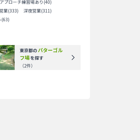
アプローチ練習場あり
(
40
)
営業
(
333
)
深夜営業
(
311
)
外
(
63
)
パターゴル
東京都
の
フ場
を探す
（
2
件）