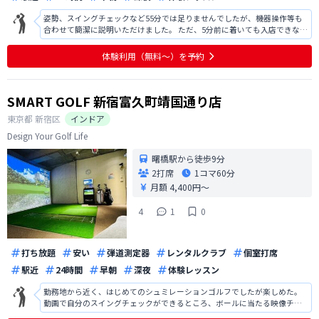
姿勢、スイングチェックなど55分では足りませんでしたが、機器操作等も
合わせて簡潔に説明いただけました。 ただ、5分前に着いても入店できなく
て不安になりました。前日に予約の確認のメールを送っていただくのであ
れば、お店の前で待つことをメールで前もって伝えていただきたかったで
体験利用（無料〜）を予約
す。 それから24時間通い放題
SMART GOLF 新宿富久町靖国通り店
東京都
新宿区
インドア
Design Your Golf Life
曙橋駅から徒歩9分
2打席
1コマ
60分
月額 4,400円〜
4
1
0
打ち放題
安い
弾道測定器
レンタルクラブ
個室打席
駅近
24時間
早朝
深夜
体験レッスン
勤務地から近く、はじめてのシュミレーションゴルフでしたが楽しめた。
動画で自分のスイングチェックができるところ、ボールに当たる映像チェ
ックができるところが良かった。 ただ、オンラインの接続が悪く解説がと