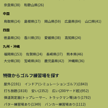
奈良県
(
38
)
和歌山県
(
26
)
中国
鳥取県
(
14
)
島根県
(
17
)
岡山県
(
59
)
広島県
(
84
)
山口県
(
41
)
四国
徳島県
(
26
)
香川県
(
35
)
愛媛県
(
38
)
高知県
(
24
)
九州・沖縄
福岡県
(
153
)
佐賀県
(
24
)
長崎県
(
37
)
熊本県
(
46
)
大分県
(
38
)
宮崎県
(
40
)
鹿児島県
(
42
)
沖縄県
(
36
)
特徴から
ゴルフ練習場
を探す
屋外
(
2191
)
インドア(シミュレーションゴルフ)
(
1843
)
打ち放題
(
1818
)
安い
(
2352
)
広い(200ヤード超)
(
952
)
弾道測定器(トップレーサー、トラックマン等)あり
(
1792
)
パター練習場あり
(
1349
)
バンカー練習場あり
(
1112
)