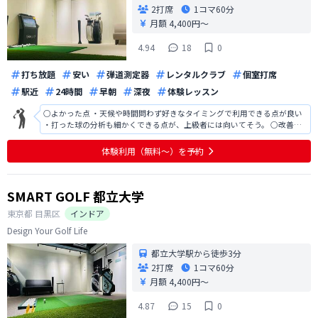
2打席
1コマ
60分
月額 4,400円〜
4.94
18
0
打ち放題
安い
弾道測定器
レンタルクラブ
個室打席
駅近
24時間
早朝
深夜
体験レッスン
○よかった点 ・天候や時間問わず好きなタイミングで利用できる点が良い
・打った球の分析も細かくできる点が、上級者には向いてそう。 ○改善点
・まだ現地でしか動画が見れない点 ○その他 ゴルフ初心者で継続するか不
明のため、今回は見送りさせていただきました。 もし今後ビジター会員の
体験利用（無料〜）を予約
ようなサービスもあ
SMART GOLF 都立大学
東京都
目黒区
インドア
Design Your Golf Life
都立大学駅から徒歩3分
2打席
1コマ
60分
月額 4,400円〜
4.87
15
0