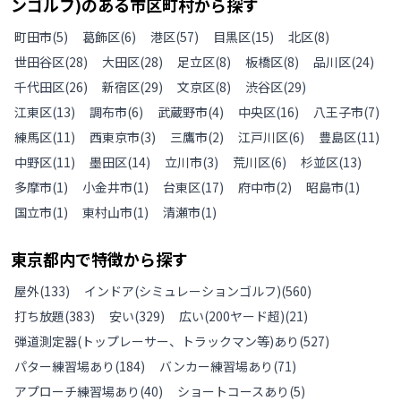
ンゴルフ)のある
市区町村から探す
町田市
(
5
)
葛飾区
(
6
)
港区
(
57
)
目黒区
(
15
)
北区
(
8
)
世田谷区
(
28
)
大田区
(
28
)
足立区
(
8
)
板橋区
(
8
)
品川区
(
24
)
千代田区
(
26
)
新宿区
(
29
)
文京区
(
8
)
渋谷区
(
29
)
江東区
(
13
)
調布市
(
6
)
武蔵野市
(
4
)
中央区
(
16
)
八王子市
(
7
)
練馬区
(
11
)
西東京市
(
3
)
三鷹市
(
2
)
江戸川区
(
6
)
豊島区
(
11
)
中野区
(
11
)
墨田区
(
14
)
立川市
(
3
)
荒川区
(
6
)
杉並区
(
13
)
多摩市
(
1
)
小金井市
(
1
)
台東区
(
17
)
府中市
(
2
)
昭島市
(
1
)
国立市
(
1
)
東村山市
(
1
)
清瀬市
(
1
)
東京都
内で特徴から探す
屋外
(
133
)
インドア(シミュレーションゴルフ)
(
560
)
打ち放題
(
383
)
安い
(
329
)
広い(200ヤード超)
(
21
)
弾道測定器(トップレーサー、トラックマン等)あり
(
527
)
パター練習場あり
(
184
)
バンカー練習場あり
(
71
)
アプローチ練習場あり
(
40
)
ショートコースあり
(
5
)