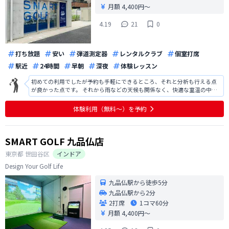
月額 4,400円〜
4.19
21
0
打ち放題
安い
弾道測定器
レンタルクラブ
個室打席
駅近
24時間
早朝
深夜
体験レッスン
初めての利用でしたが予約も手軽にできるところ、それと分析も行える点
が良かった点です。 それから雨などの天候も関係なく、快適な室温の中で
プレイできるところも魅力に感じます。 一方で、センサーの感度が部屋に
より違う点が気になる点です。 何度もスタンスをし直さないといけないこ
体験利用（無料〜）を予約
とがありました。 それがなくな
SMART GOLF 九品仏店
東京都
世田谷区
インドア
Design Your Golf Life
九品仏駅から徒歩5分
九品仏駅から2分
2打席
1コマ
60分
月額 4,400円〜