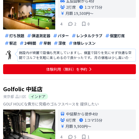
五反田駅から4分
2打席
1コマ
75分
月額 19,500円〜
4
2
0
打ち放題
弾道測定器
パター
レンタルクラブ
個室打席
駅近
24時間
早朝
深夜
体験レッスン
施設内が綺麗で設備も充実していますし、個室で回りを気にせず快適な空
間でゴルフを気軽に楽しめるので良かったです。 月の価格は少し高いので
一人で会員になるのは少し厳しいですが。複数人で会費を割り勘して、シ
ュミレーションゴルフをみんなで楽しむのもいいかもしれません。 一点気
体験利用（無料）を予約
になるとすれば、ドライバーを振る
Golfolic 中延店
東京都
品川区
インドア
GOLF HOLICな貴方に究極のゴルフスペースを 提供したい
中延駅から徒歩4分
6打席
1コマ
55分
月額 9,900円〜
4
5
1