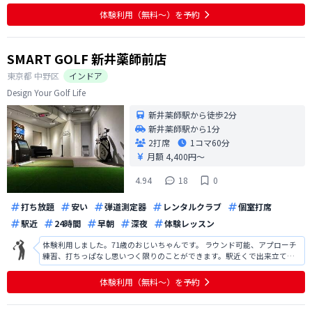
体験利用（無料〜）を予約
SMART GOLF 新井薬師前店
東京都
中野区
インドア
Design Your Golf Life
新井薬師駅から徒歩2分
新井薬師駅から1分
2打席
1コマ
60分
月額 4,400円〜
4.94
18
0
打ち放題
安い
弾道測定器
レンタルクラブ
個室打席
駅近
24時間
早朝
深夜
体験レッスン
体験利用しました。71歳のおじいちゃんです。 ラウンド可能、アプローチ
練習、打ちっぱなし思いつく限りのことができます。駅近くで出来立てな
ので当然きれいです。 シルバープランを申し込んできました。体験の後、
早速申し込んで、ついでに1時間の予約を取り、本日の練習もしてきまし
体験利用（無料〜）を予約
た。きちんとしたデーターがその