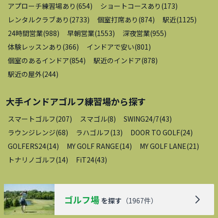
アプローチ練習場あり
(
654
)
ショートコースあり
(
173
)
レンタルクラブあり
(
2733
)
個室打席あり
(
874
)
駅近
(
1125
)
24時間営業
(
988
)
早朝営業
(
1553
)
深夜営業
(
955
)
体験レッスンあり
(
366
)
インドアで安い
(
801
)
個室のあるインドア
(
854
)
駅近のインドア
(
878
)
駅近の屋外
(
244
)
大手インドアゴルフ練習場
から探す
スマートゴルフ
(
207
)
スマゴル
(
8
)
SWING24/7
(
43
)
ラウンジレンジ
(
68
)
ラハゴルフ
(
13
)
DOOR TO GOLF
(
24
)
GOLFERS24
(
14
)
MY GOLF RANGE
(
14
)
MY GOLF LANE
(
21
)
トナリノゴルフ
(
14
)
FiT24
(
43
)
ゴルフ場
を探す
（
1967
件）