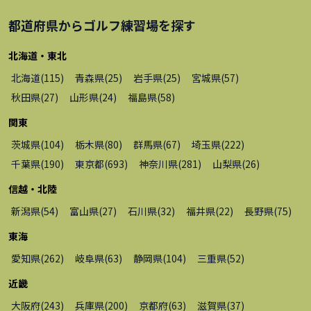
都道府県から
ゴルフ練習場
を探す
北海道・東北
北海道
(
115
)
青森県
(
25
)
岩手県
(
25
)
宮城県
(
57
)
秋田県
(
27
)
山形県
(
24
)
福島県
(
58
)
関東
茨城県
(
104
)
栃木県
(
80
)
群馬県
(
67
)
埼玉県
(
222
)
千葉県
(
190
)
東京都
(
693
)
神奈川県
(
281
)
山梨県
(
26
)
信越・北陸
新潟県
(
54
)
富山県
(
27
)
石川県
(
32
)
福井県
(
22
)
長野県
(
75
)
東海
愛知県
(
262
)
岐阜県
(
63
)
静岡県
(
104
)
三重県
(
52
)
近畿
大阪府
(
243
)
兵庫県
(
200
)
京都府
(
63
)
滋賀県
(
37
)