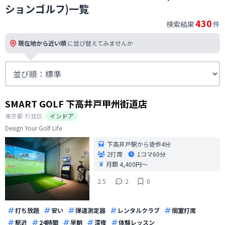
ションゴルフ)一覧
430
検索結果
件
現在地から近い順
に並び替えてみませんか
SMART GOLF 下高井戸甲州街道店
東京都
杉並区
インドア
Design Your Golf Life
下高井戸駅から徒歩4分
2打席
1コマ
60分
月額 4,400円〜
2.5
2
0
打ち放題
安い
弾道測定器
レンタルクラブ
個室打席
駅近
24時間
早朝
深夜
体験レッスン