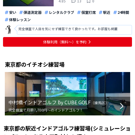
4.85
13
0
安い
弾道測定器
レンタルクラブ
個室打席
駅近
24時間
体験レッスン
完全個室で人目を気にせず練習できて良かったです。お部屋も綺麗
体験利用（無料〜）を予約
東京都
のイチオシ練習場
中村橋インドアゴルフ by CUBE GOLF
（
練馬区
）
完全個室で月額7,700円〜のインドアゴルフ！
東京都
の
駅近インドアゴルフ練習場(シミュレーショ