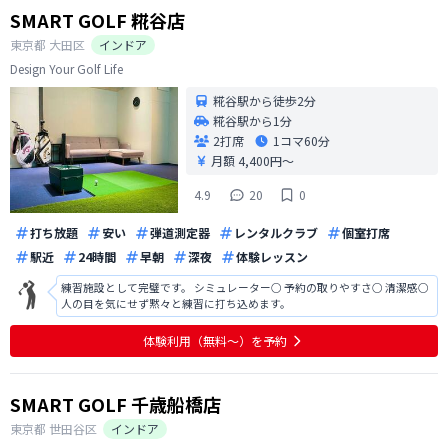
SMART GOLF 糀谷店
東京都
大田区
インドア
Design Your Golf Life
糀谷駅から徒歩2分
糀谷駅から1分
2打席
1コマ
60分
月額 4,400円〜
4.9
20
0
打ち放題
安い
弾道測定器
レンタルクラブ
個室打席
駅近
24時間
早朝
深夜
体験レッスン
練習施設として完璧です。 シミュレーター○ 予約の取りやすさ○ 清潔感○
人の目を気にせず黙々と練習に打ち込めます。
体験利用（無料〜）を予約
SMART GOLF 千歳船橋店
東京都
世田谷区
インドア