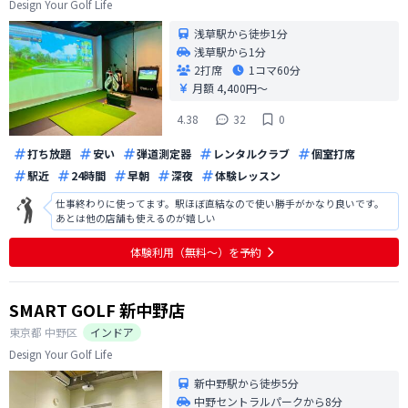
Design Your Golf Life
浅草駅から徒歩1分
浅草駅から1分
2打席
1コマ
60分
月額 4,400円〜
4.38
32
0
打ち放題
安い
弾道測定器
レンタルクラブ
個室打席
駅近
24時間
早朝
深夜
体験レッスン
仕事終わりに使ってます。駅ほぼ直結なので使い勝手がかなり良いです。
あとは他の店舗も使えるのが嬉しい
体験利用（無料〜）を予約
SMART GOLF 新中野店
東京都
中野区
インドア
Design Your Golf Life
新中野駅から徒歩5分
中野セントラルパークから8分