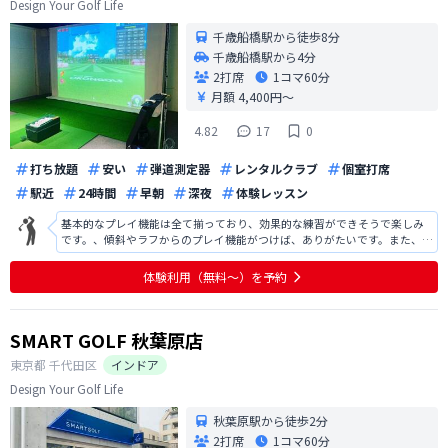
Design Your Golf Life
千歳船橋駅から徒歩8分
千歳船橋駅から4分
2打席
1コマ
60分
月額 4,400円〜
4.82
17
0
打ち放題
安い
弾道測定器
レンタルクラブ
個室打席
駅近
24時間
早朝
深夜
体験レッスン
基本的なプレイ機能は全て揃っており、効果的な練習ができそうで楽しみ
です。、傾斜やラフからのプレイ機能がつけば、ありがたいです。また、2
室しかなく、会員が増えた際には、部屋数を増やして欲しいです。説明時
のやり取りの際、通信に若干の時差があり、少々会話がしづらかったで
体験利用（無料〜）を予約
す。オンラインでのプライベートレッス
SMART GOLF 秋葉原店
東京都
千代田区
インドア
Design Your Golf Life
秋葉原駅から徒歩2分
2打席
1コマ
60分