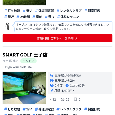
打ち放題
安い
弾道測定器
レンタルクラブ
個室打席
駅近
24時間
早朝
深夜
体験レッスン
オープンしたばかりで綺麗です。 個室で人目を気にせず練習できるし、シ
ミュレーターの性能も良くて満足してます。
体験利用（無料〜）を予約
SMART GOLF 王子店
東京都
北区
インドア
Design Your Golf Life
王子駅から徒歩5分
王子駅から2分
2打席
1コマ
60分
月額 4,400円〜
4.82
22
0
打ち放題
安い
弾道測定器
レンタルクラブ
個室打席