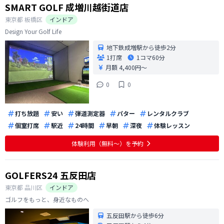
SMART GOLF 成増川越街道店
東京都
板橋区
インドア
Design Your Golf Life
地下鉄成増駅から徒歩2分
1打席
1コマ
60分
月額 4,400円〜
0
0
打ち放題
安い
弾道測定器
パター
レンタルクラブ
個室打席
駅近
24時間
早朝
深夜
体験レッスン
体験利用（無料〜）を予約
GOLFERS24 五反田店
東京都
品川区
インドア
ゴルフをもっと、身近なものへ
五反田駅から徒歩6分