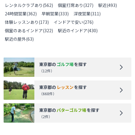
レンタルクラブあり
(
562
)
個室打席あり
(
327
)
駅近
(
493
)
24時間営業
(
362
)
早朝営業
(
333
)
深夜営業
(
311
)
体験レッスンあり
(
173
)
インドアで安い
(
276
)
個室のあるインドア
(
322
)
駅近のインドア
(
430
)
駅近の屋外
(
63
)
東京都
の
ゴルフ場
を探す
（
12
件）
東京都
の
レッスン
を探す
（
668
件）
東京都
の
パターゴルフ場
を探す
（
2
件）