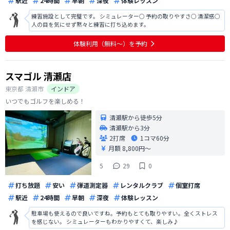
駅近
24時間
早朝
深夜
体験レッスン
練習施設として完璧です。 シミュレーター○ 予約の取りやすさ○ 清潔感○
人の目を気にせず黙々と練習に打ち込めます。
体験利用（無料〜）を予約
スマゴル 清瀬店
東京都
清瀬市
インドア
いつでもゴルフを楽しめる！
清瀬駅から徒歩5分
清瀬駅から3分
2打席
1コマ
60分
月額 8,800円〜
5
29
0
打ち放題
安い
弾道測定器
レンタルクラブ
個室打席
駅近
24時間
早朝
深夜
体験レッスン
駐車場も使えるので良いですね。予約もとても取りやすい。全くストレス
を感じない。 シミュレーターもわかりやすくて、楽しみ♪