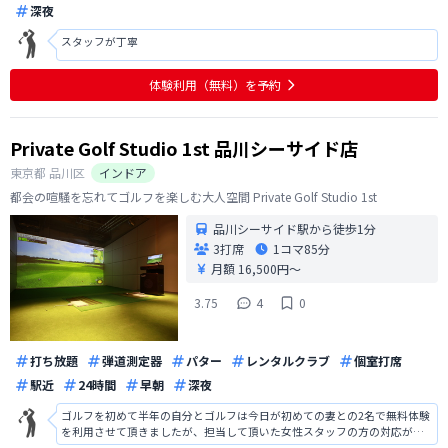
深夜
スタッフが丁寧
体験利用（無料）を予約
Private Golf Studio 1st 品川シーサイド店
東京都
品川区
インドア
都会の喧騒を忘れてゴルフを楽しむ大人空間 Private Golf Studio 1st
品川シーサイド駅から徒歩1分
3打席
1コマ
85分
月額 16,500円〜
3.75
4
0
打ち放題
弾道測定器
パター
レンタルクラブ
個室打席
駅近
24時間
早朝
深夜
ゴルフを初めて半年の自分とゴルフは今日が初めての妻との2名で無料体験
を利用させて頂きましたが、担当して頂いた女性スタッフの方の対応が素
晴らしかったです。施設の利用方法の説明も分かりやすかったですが、未