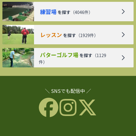
練習場
を探す
（
4046
件）
レッスン
を探す
（
1929
件）
パターゴルフ場
を探す
（
1129
件）
＼ SNSでも配信中 ／