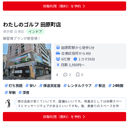
経験の妻には基本的な打ち方までレクチャーして頂き、大変感謝していま
体験利用（無料）を予約
す。今後も定期的に利用させて頂きた
わたしのゴルフ 田原町店
東京都
台東区
インドア
練習場プランが新登場！
田原町駅から徒歩1分
台東区役所から4分
6打席
1コマ
50分
月額 3,980円〜
4
2
0
打ち放題
安い
弾道測定器
レンタルクラブ
駅近
24時間
早朝
深夜
夜の会員が安くていいです、設備もいいです。 改善点としては休憩スペー
スとマッサージチェアがあるといいですね。後、素振りのスペースを作っ
て、全面鏡にしてスイングチェックできるようにして欲しいです。 ゴルフ
クラブの最新を試せる会員とか作ってもいいかと思います。
体験利用（無料）を予約