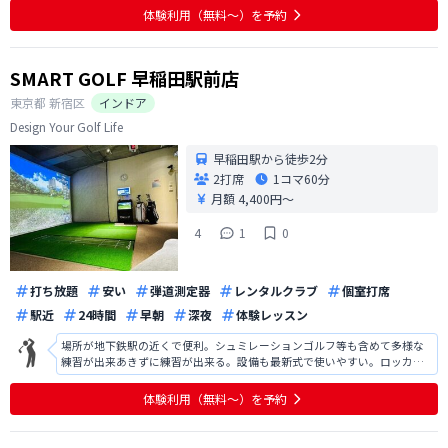
ぎれとぎれでした。 説明はわかりやすかったがそこがストレスだった。 ま
体験利用（無料〜）を予約
た、契約開始までのオペレー
SMART GOLF 早稲田駅前店
東京都
新宿区
インドア
Design Your Golf Life
早稲田駅から徒歩2分
2打席
1コマ
60分
月額 4,400円〜
4
1
0
打ち放題
安い
弾道測定器
レンタルクラブ
個室打席
駅近
24時間
早朝
深夜
体験レッスン
場所が地下鉄駅の近くで便利。シュミレーションゴルフ等も含めて多様な
練習が出来あきずに練習が出来る。設備も最新式で使いやすい。ロッカー
があると便利なので検討して欲しい。体験時に対応していただいた方の説
明は丁寧でわかりやすく好感が持てた。2roomなので予約が取れるか心配
体験利用（無料〜）を予約
であるが今のところ問題ありません