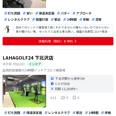
打ち放題
安い
弾道測定器
パター
アプローチ
レンタルクラブ
個室打席
駅近
24時間
早朝
深夜
初めてのインドア練習場で良くわかりませんが誰もいないので分からない
事が聞けない事。 ゆったりと出来る事は良い。個室の為新型コロナ感染や
インフルエンザなどの心配がない事。空間が良い。今年の夏は暑かったの
で涼しく練習出来たのではないか？ 金額面でも丁度良いかとおもいます。
体験利用（無料）を予約
広い練習場だと目で見てどのくら
LAHAGOLF24 下北沢店
東京都
世田谷区
インドア
圧倒的低価格の24時間インドアゴルフ練習場
下北沢駅から徒歩3分
1コマ
50分
月額 13,200円〜
4.11
9
0
打ち放題
弾道測定器
レンタルクラブ
駅近
24時間
早朝