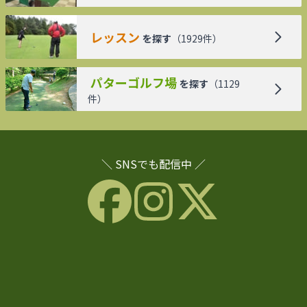
レッスン
を探す
（
1929
件）
パターゴルフ場
を探す
（
1129
件）
＼ SNSでも配信中 ／