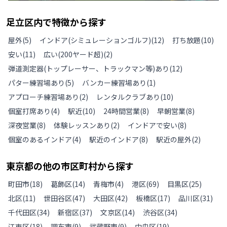
足立区
内で特徴から探す
屋外
(
5
)
インドア(シミュレーションゴルフ)
(
12
)
打ち放題
(
10
)
安い
(
11
)
広い(200ヤード超)
(
2
)
弾道測定器(トップレーサー、トラックマン等)あり
(
12
)
パター練習場あり
(
5
)
バンカー練習場あり
(
1
)
アプローチ練習場あり
(
2
)
レンタルクラブあり
(
10
)
個室打席あり
(
4
)
駅近
(
10
)
24時間営業
(
8
)
早朝営業
(
8
)
深夜営業
(
8
)
体験レッスンあり
(
2
)
インドアで安い
(
8
)
個室のあるインドア
(
4
)
駅近のインドア
(
8
)
駅近の屋外
(
2
)
東京都
の
他の
市区町村から探す
町田市
(
18
)
葛飾区
(
14
)
青梅市
(
4
)
港区
(
69
)
目黒区
(
25
)
北区
(
11
)
世田谷区
(
47
)
大田区
(
42
)
板橋区
(
17
)
品川区
(
31
)
千代田区
(
34
)
新宿区
(
37
)
文京区
(
14
)
渋谷区
(
34
)
江東区
(
18
)
調布市
(
9
)
武蔵野市
(
9
)
中央区
(
19
)