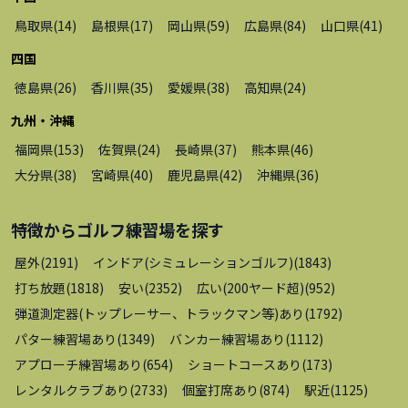
鳥取県
(
14
)
島根県
(
17
)
岡山県
(
59
)
広島県
(
84
)
山口県
(
41
)
四国
徳島県
(
26
)
香川県
(
35
)
愛媛県
(
38
)
高知県
(
24
)
九州・沖縄
福岡県
(
153
)
佐賀県
(
24
)
長崎県
(
37
)
熊本県
(
46
)
大分県
(
38
)
宮崎県
(
40
)
鹿児島県
(
42
)
沖縄県
(
36
)
特徴から
ゴルフ練習場
を探す
屋外
(
2191
)
インドア(シミュレーションゴルフ)
(
1843
)
打ち放題
(
1818
)
安い
(
2352
)
広い(200ヤード超)
(
952
)
弾道測定器(トップレーサー、トラックマン等)あり
(
1792
)
パター練習場あり
(
1349
)
バンカー練習場あり
(
1112
)
アプローチ練習場あり
(
654
)
ショートコースあり
(
173
)
レンタルクラブあり
(
2733
)
個室打席あり
(
874
)
駅近
(
1125
)