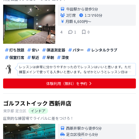
牛田駅から徒歩5分
2打席
1コマ
60分
月額 6,600円〜
4
1
0
打ち放題
安い
弾道測定器
パター
レンタルクラブ
個室打席
駅近
早朝
深夜
レッスンは非常に分かりやすかったのでレッスンはいいと思います。ただ
練習メインで使ってる人多いと思います。なぜかというとレッスン日はち
ょっと少ない気がします。もしレッスンの日もっと増やせたらいいなと思
います。 場所は駅から近くていいと思います 施設は結構新しいのでモチベ
体験利用（無料）を予約
ーション上がります 小部屋なので
ゴルフストイック 西新井店
東京都
足立区
インドア
圧倒的な練習場でライバルに差をつけろ！
西新井駅から徒歩5分
足立区役所から8分