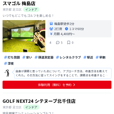
スマゴル 梅島店
東京都
足立区
インドア
いつでもどこでもゴルフを楽しめる！
梅島駅徒歩2分
2打席
1コマ
60分
月額 4,400円〜
4
5
0
打ち放題
安い
弾道測定器
レンタルクラブ
駅近
早朝
深夜
自身が課題と思っていた点について、アプローチ方法、改善方法を教えて
くれた。その方法に従ってスイングをすることで、課題点を改善すること
ができたのでよかった。施設はきれいであり、練習のモチベーションも上
がるではないかと感じた。自宅からも近いので、定期的に通うといい意味
体験利用（無料）を予約
ではとても良い練習場だと考えている。
GOLF NEXT24 シテヌーブ北千住店
東京都
足立区
インドア
完全個室でシミュレーションゴルフ！