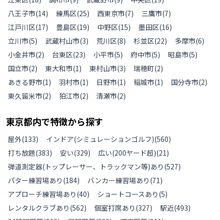
八王子市
(
14
)
練馬区
(
25
)
西東京市
(
7
)
三鷹市
(
7
)
江戸川区
(
17
)
豊島区
(
19
)
中野区
(
15
)
墨田区
(
16
)
立川市
(
5
)
武蔵村山市
(
3
)
荒川区
(
8
)
杉並区
(
22
)
多摩市
(
6
)
小金井市
(
2
)
台東区
(
23
)
小平市
(
5
)
府中市
(
5
)
昭島市
(
5
)
国立市
(
2
)
東大和市
(
1
)
東村山市
(
3
)
瑞穂町
(
2
)
あきる野市
(
1
)
羽村市
(
1
)
日野市
(
1
)
稲城市
(
1
)
国分寺市
(
2
)
東久留米市
(
2
)
狛江市
(
2
)
清瀬市
(
2
)
東京都
内で特徴から探す
屋外
(
133
)
インドア(シミュレーションゴルフ)
(
560
)
打ち放題
(
383
)
安い
(
329
)
広い(200ヤード超)
(
21
)
弾道測定器(トップレーサー、トラックマン等)あり
(
527
)
パター練習場あり
(
184
)
バンカー練習場あり
(
71
)
アプローチ練習場あり
(
40
)
ショートコースあり
(
5
)
レンタルクラブあり
(
562
)
個室打席あり
(
327
)
駅近
(
493
)