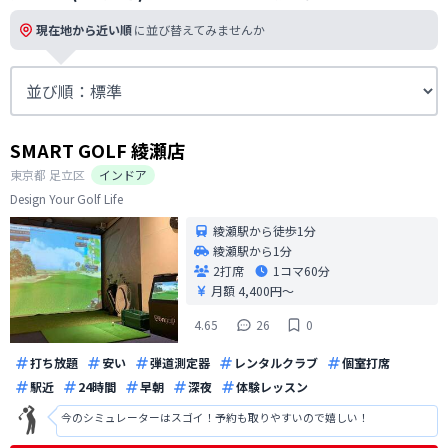
現在地から近い順
に並び替えてみませんか
SMART GOLF 綾瀬店
東京都
足立区
インドア
Design Your Golf Life
綾瀬駅から徒歩1分
綾瀬駅から1分
2打席
1コマ
60分
月額 4,400円〜
4.65
26
0
打ち放題
安い
弾道測定器
レンタルクラブ
個室打席
駅近
24時間
早朝
深夜
体験レッスン
今のシミュレーターはスゴイ！予約も取りやすいので嬉しい！