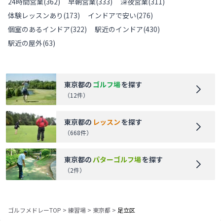
24時間営業
(
362
)
早朝営業
(
333
)
深夜営業
(
311
)
体験レッスンあり
(
173
)
インドアで安い
(
276
)
個室のあるインドア
(
322
)
駅近のインドア
(
430
)
駅近の屋外
(
63
)
東京都
の
ゴルフ場
を探す
（
12
件）
東京都
の
レッスン
を探す
（
668
件）
東京都
の
パターゴルフ場
を探す
（
2
件）
ゴルフメドレーTOP
>
練習場
>
東京都
>
足立区