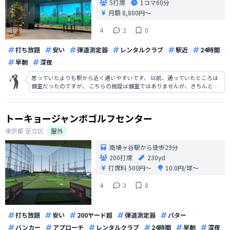
5打席
1コマ
60分
月額 8,800円〜
4
2
0
打ち放題
安い
弾道測定器
レンタルクラブ
駅近
24時間
早朝
深夜
思っていたよりも駅から近く通いやすいです、 以前、通っていたところは
個室だったのですが、 こちらの施設は個室ではありませんが、きちんと仕
切られていますし、天井が高く圧迫感がなく広々としていて解放感があっ
てとてもいいです、 レンタルクラブもありますので、会社帰りにふらっと
寄れます。 お値段もかなりコス
トーキョージャンボゴルフセンター
東京都
足立区
屋外
南鳩ヶ谷駅から徒歩29分
200打席
230yd
打席料
500円〜
10.0円/球〜
4
3
8
打ち放題
安い
200ヤード超
弾道測定器
パター
バンカー
アプローチ
レンタルクラブ
24時間
早朝
深夜