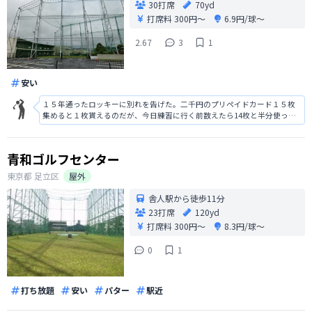
30打席
70yd
打席料
300円〜
6.9円/球〜
2.67
3
1
安い
１５年通ったロッキーに別れを告げた。二千円のプリペイドカード１５枚
集めると１枚貰えるのだが、今日練習に行く前数えたら14枚と半分使った
のが１枚あったから、また１枚無料で練習できるると、練習に行った。残
りを打ち終えて、１５枚揃えて交換にいくと店主が拾って持ってきたの
か？汚れてるからと。客を乞食扱いだ。
青和ゴルフセンター
東京都
足立区
屋外
舎人駅から徒歩11分
23打席
120yd
打席料
300円〜
8.3円/球〜
0
1
打ち放題
安い
パター
駅近