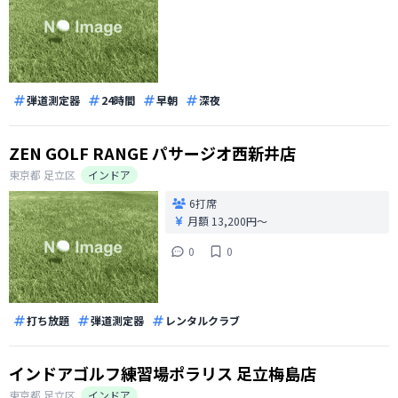
弾道測定器
24時間
早朝
深夜
ZEN GOLF RANGE パサージオ西新井店
東京都
足立区
インドア
6打席
月額 13,200円〜
0
0
打ち放題
弾道測定器
レンタルクラブ
インドアゴルフ練習場ポラリス 足立梅島店
東京都
足立区
インドア