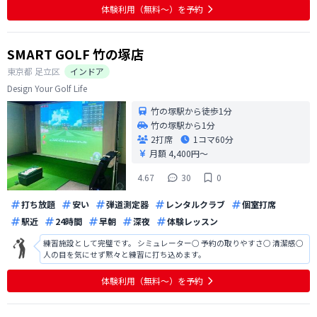
体験利用（無料〜）を予約
SMART GOLF 竹の塚店
東京都
足立区
インドア
Design Your Golf Life
竹の塚駅から徒歩1分
竹の塚駅から1分
2打席
1コマ
60分
月額 4,400円〜
4.67
30
0
打ち放題
安い
弾道測定器
レンタルクラブ
個室打席
駅近
24時間
早朝
深夜
体験レッスン
練習施設として完璧です。 シミュレーター○ 予約の取りやすさ○ 清潔感○
人の目を気にせず黙々と練習に打ち込めます。
体験利用（無料〜）を予約