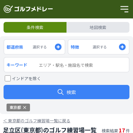
条件検索
地図検索
都道府県
特徴
選択する
選択する
キーワード
インドアを除く
検索
東京都
＜
東京都のゴルフ練習場一覧に戻る
足立区(東京都)のゴルフ練習場一覧
17
検索結果
件