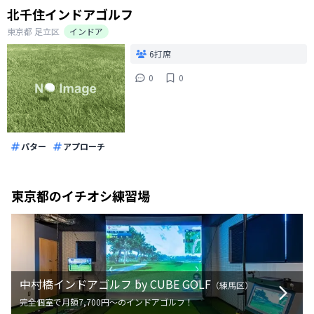
北千住インドアゴルフ
東京都
足立区
インドア
6打席
0
0
パター
アプローチ
東京都
のイチオシ練習場
中村橋インドアゴルフ by CUBE GOLF
（
練馬区
）
完全個室で月額7,700円〜のインドアゴルフ！