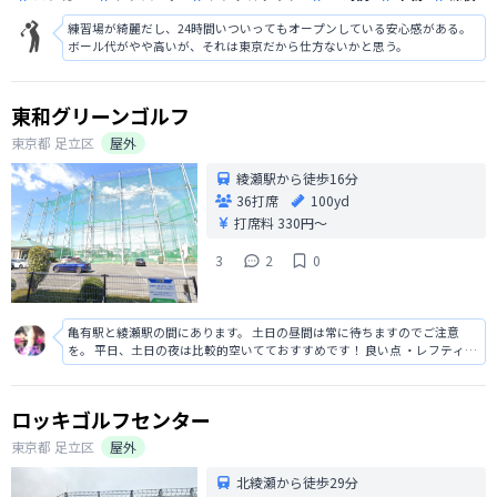
練習場が綺麗だし、24時間いついってもオープンしている安心感がある。
ボール代がやや高いが、それは東京だから仕方ないかと思う。
東和グリーンゴルフ
東京都
足立区
屋外
綾瀬駅から徒歩16分
36打席
100yd
打席料
330円〜
3
2
0
亀有駅と綾瀬駅の間にあります。 土日の昼間は常に待ちますのでご注意
を。 平日、土日の夜は比較的空いてておすすめです！ 良い点 ・レフティ兼
用の打席が多い ・駅から歩ける距離 悪い点 ・ネットまで100yしかない ・
混む
ロッキゴルフセンター
東京都
足立区
屋外
北綾瀬から徒歩29分