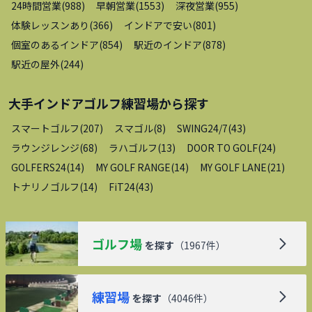
24時間営業
(
988
)
早朝営業
(
1553
)
深夜営業
(
955
)
体験レッスンあり
(
366
)
インドアで安い
(
801
)
個室のあるインドア
(
854
)
駅近のインドア
(
878
)
駅近の屋外
(
244
)
大手インドアゴルフ練習場
から探す
スマートゴルフ
(
207
)
スマゴル
(
8
)
SWING24/7
(
43
)
ラウンジレンジ
(
68
)
ラハゴルフ
(
13
)
DOOR TO GOLF
(
24
)
GOLFERS24
(
14
)
MY GOLF RANGE
(
14
)
MY GOLF LANE
(
21
)
トナリノゴルフ
(
14
)
FiT24
(
43
)
ゴルフ場
を探す
（
1967
件）
練習場
を探す
（
4046
件）