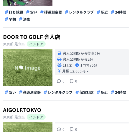
打ち放題
安い
弾道測定器
レンタルクラブ
駅近
24時間
早朝
深夜
DOOR TO GOLF 舎人店
東京都
足立区
インドア
舎人公園駅から徒歩5分
舎人公園駅から2分
1打席
1コマ
75分
月額 12,000円〜
0
0
安い
弾道測定器
レンタルクラブ
個室打席
駅近
24時間
AIGOLF.TOKYO
東京都
足立区
インドア
0
0