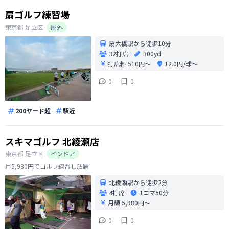
扇ゴルフ練習場
東京都
足立区
屋外
扇大橋駅から徒歩10分
32打席
300yd
打席料
510円〜
12.0円/球〜
0
0
200ヤード超
駅近
スキマゴルフ 北綾瀬店
東京都
足立区
インドア
月5,980円でゴルフ練習し放題
北綾瀬駅から徒歩2分
4打席
1コマ
50分
月額 5,980円〜
0
0