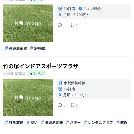
10打席
1コマ
55分
月額 13,200円〜
0
0
弾道測定器
24時間
竹の塚インドアスポーツプラザ
東京都
足立区
インドア
東武伊勢崎線
16打席
月額 2,500円〜
0
0
打ち放題
安い
弾道測定器
パター
レンタルクラブ
駅近