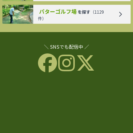
パターゴルフ場
を探す
（
1129
件）
＼ SNSでも配信中 ／