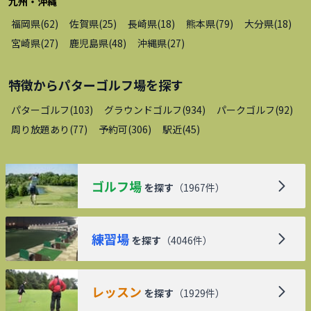
九州・沖縄
福岡県
(
62
)
佐賀県
(
25
)
長崎県
(
18
)
熊本県
(
79
)
大分県
(
18
)
宮崎県
(
27
)
鹿児島県
(
48
)
沖縄県
(
27
)
特徴から
パターゴルフ場
を探す
パターゴルフ
(
103
)
グラウンドゴルフ
(
934
)
パークゴルフ
(
92
)
周り放題あり
(
77
)
予約可
(
306
)
駅近
(
45
)
ゴルフ場
を探す
（
1967
件）
練習場
を探す
（
4046
件）
レッスン
を探す
（
1929
件）