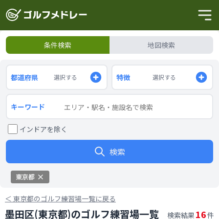
条件検索
地図検索
都道府県
特徴
選択する
選択する
キーワード
インドアを除く
検索
東京都
＜
東京都のゴルフ練習場一覧に戻る
墨田区(東京都)のゴルフ練習場一覧
16
検索結果
件