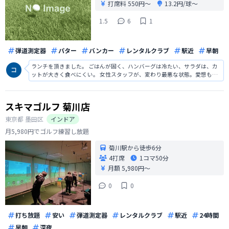
打席料
550円〜
13.2円/球〜
1.5
6
1
弾道測定器
パター
バンカー
レンタルクラブ
駅近
早朝
ランチを頂きました。 ごはんが固く、ハンバーグは冷たい、サラダは、カ
ットが大きく食べにくい。 女性スタッフが、変わり最悪な状態。愛想も悪
い。 前の人は、良い人でした。 当分ランチは、頂きません。 改善して下さ
い。
スキマゴルフ 菊川店
東京都
墨田区
インドア
月5,980円でゴルフ練習し放題
菊川駅から徒歩6分
4打席
1コマ
50分
月額 5,980円〜
0
0
打ち放題
安い
弾道測定器
レンタルクラブ
駅近
24時間
早朝
深夜