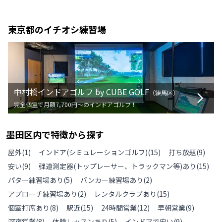
東京都
のイチオシ練習場
中村橋インドアゴルフ by CUBE GOLF
（
練馬区
）
完全個室で月額7,700円〜のインドアゴルフ！
墨田区
内で特徴から探す
屋外
(
1
)
インドア(シミュレーションゴルフ)
(
15
)
打ち放題
(
9
)
安い
(
9
)
弾道測定器(トップレーサー、トラックマン等)あり
(
15
)
パター練習場あり
(
5
)
バンカー練習場あり
(
2
)
アプローチ練習場あり
(
2
)
レンタルクラブあり
(
15
)
個室打席あり
(
8
)
駅近
(
15
)
24時間営業
(
12
)
早朝営業
(
9
)
深夜営業
(
8
)
体験レッスンあり
(
5
)
インドアで安い
(
9
)