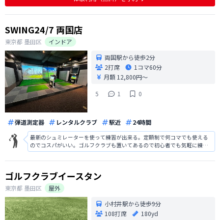
作がしやすかったのでとても良か
SWING24/7 両国店
東京都
墨田区
インドア
両国駅から徒歩2分
2打席
1コマ
60分
月額 12,800円〜
5
1
0
弾道測定器
レンタルクラブ
駅近
24時間
最新のシュミレーターを使って練習が出来る。定額制で何コマでも使える
のでコスパがいい。ゴルフクラブも置いてあるので初心者でも気軽に練習
しやすい。駅から近いのですぐに行ける。
ゴルフクラブイースタン
東京都
墨田区
屋外
小村井駅から徒歩9分
108打席
180yd