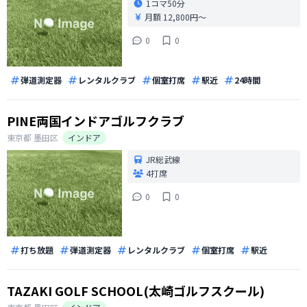
1コマ
50分
月額 12,800円〜
0
0
弾道測定器
レンタルクラブ
個室打席
駅近
24時間
PINE両国インドアゴルフクラブ
東京都
墨田区
インドア
JR総武線
4打席
0
0
打ち放題
弾道測定器
レンタルクラブ
個室打席
駅近
TAZAKI GOLF SCHOOL(太崎ゴルフスクール)