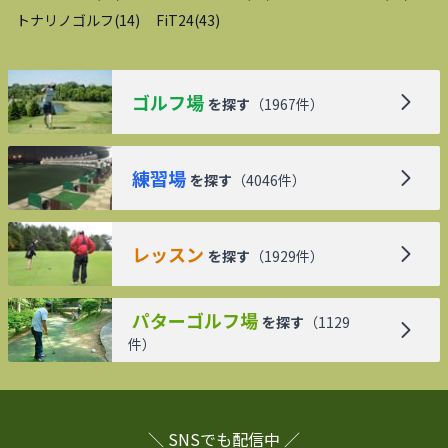
トナリノゴルフ
(
14
)
FiT24
(
43
)
ゴルフ場
を探す
（
1967
件）
練習場
を探す
（
4046
件）
レッスン
を探す
（
1929
件）
パターゴルフ場
を探す
（
1129
件）
＼ SNSでも配信中 ／