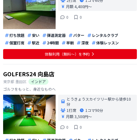
2打席
1コマ
60分
月額 4,400円〜
0
0
打ち放題
安い
弾道測定器
パター
レンタルクラブ
個室打席
駅近
24時間
早朝
深夜
体験レッスン
体験利用（無料〜）を予約
GOLFERS24 向島店
東京都
墨田区
インドア
ゴルフをもっと、身近なものへ
とうきょうスカイツリー駅から徒歩10
分
1打席
1コマ
90分
月額 3,500円〜
0
0