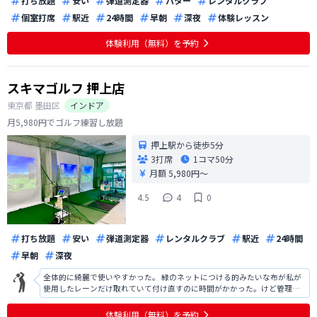
打ち放題
安い
弾道測定器
パター
レンタルクラブ
個室打席
駅近
24時間
早朝
深夜
体験レッスン
体験利用（無料）を予約
スキマゴルフ 押上店
東京都
墨田区
インドア
月5,980円でゴルフ練習し放題
押上駅から徒歩5分
3打席
1コマ
50分
月額 5,980円〜
4.5
4
0
打ち放題
安い
弾道測定器
レンタルクラブ
駅近
24時間
早朝
深夜
全体的に綺麗で使いやすかった。 緑のネットにつける的みたいな布が私が
使用したレーンだけ取れていて付け直すのに時間がかかった。けど管理者
が常時いるわけではないので管理面では致し方がないかもしれない。 利用
者はおじさんが多くて女性としては少し居づらかったです。 モニターは操
体験利用（無料）を予約