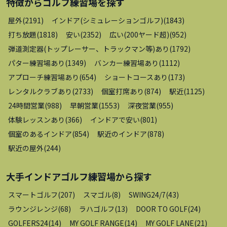
特徴から
ゴルフ練習場
を探す
屋外
(
2191
)
インドア(シミュレーションゴルフ)
(
1843
)
打ち放題
(
1818
)
安い
(
2352
)
広い(200ヤード超)
(
952
)
弾道測定器(トップレーサー、トラックマン等)あり
(
1792
)
パター練習場あり
(
1349
)
バンカー練習場あり
(
1112
)
アプローチ練習場あり
(
654
)
ショートコースあり
(
173
)
レンタルクラブあり
(
2733
)
個室打席あり
(
874
)
駅近
(
1125
)
24時間営業
(
988
)
早朝営業
(
1553
)
深夜営業
(
955
)
体験レッスンあり
(
366
)
インドアで安い
(
801
)
個室のあるインドア
(
854
)
駅近のインドア
(
878
)
駅近の屋外
(
244
)
大手インドアゴルフ練習場
から探す
スマートゴルフ
(
207
)
スマゴル
(
8
)
SWING24/7
(
43
)
ラウンジレンジ
(
68
)
ラハゴルフ
(
13
)
DOOR TO GOLF
(
24
)
GOLFERS24
(
14
)
MY GOLF RANGE
(
14
)
MY GOLF LANE
(
21
)