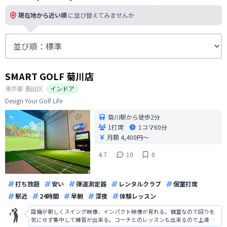
現在地から近い順
に並び替えてみませんか
SMART GOLF 菊川店
東京都
墨田区
インドア
Design Your Golf Life
菊川駅から徒歩2分
1打席
1コマ
60分
月額 4,400円〜
4.7
10
0
打ち放題
安い
弾道測定器
レンタルクラブ
個室打席
駅近
24時間
早朝
深夜
体験レッスン
設備が新しくスイング映像、インパクト映像が見れる。個室なので回りを
気にせず集中して練習が出来る。コーチとのレッスンも出来るので上達し