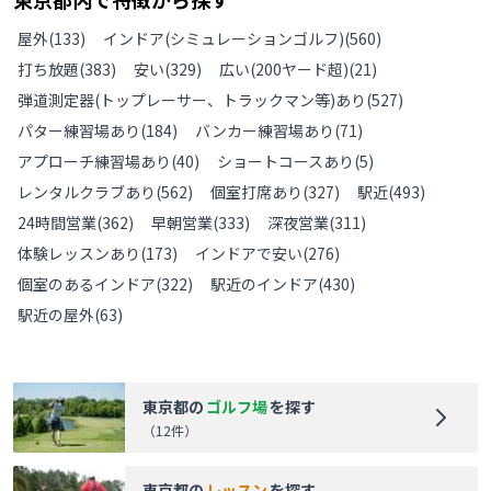
屋外
(
133
)
インドア(シミュレーションゴルフ)
(
560
)
打ち放題
(
383
)
安い
(
329
)
広い(200ヤード超)
(
21
)
弾道測定器(トップレーサー、トラックマン等)あり
(
527
)
パター練習場あり
(
184
)
バンカー練習場あり
(
71
)
アプローチ練習場あり
(
40
)
ショートコースあり
(
5
)
レンタルクラブあり
(
562
)
個室打席あり
(
327
)
駅近
(
493
)
24時間営業
(
362
)
早朝営業
(
333
)
深夜営業
(
311
)
体験レッスンあり
(
173
)
インドアで安い
(
276
)
個室のあるインドア
(
322
)
駅近のインドア
(
430
)
駅近の屋外
(
63
)
東京都
の
ゴルフ場
を探す
（
12
件）
東京都
の
レッスン
を探す