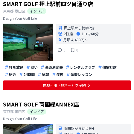
SMART GOLF 押上駅前四ツ目通り店
東京都
墨田区
インドア
Design Your Golf Life
押上駅から徒歩2分
2打席
1コマ
60分
月額 4,400円〜
0
0
打ち放題
安い
弾道測定器
レンタルクラブ
個室打席
駅近
24時間
早朝
深夜
体験レッスン
体験利用（無料〜）を予約
SMART GOLF 両国緑ANNEX店
東京都
墨田区
インドア
Design Your Golf Life
両国駅から徒歩9分