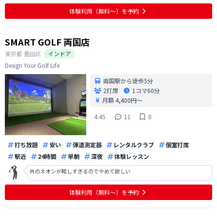
ているのを感じる。
体験利用（無料〜）を予約
SMART GOLF 両国店
東京都
墨田区
インドア
Design Your Golf Life
両国駅から徒歩5分
2打席
1コマ
60分
月額 4,400円〜
4.45
11
0
打ち放題
安い
弾道測定器
レンタルクラブ
個室打席
駅近
24時間
早朝
深夜
体験レッスン
外のネオンが眩しすぎるのでやめて欲しい
体験利用（無料〜）を予約