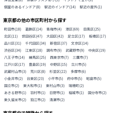
個室のあるインドア
(
8
)
駅近のインドア
(
14
)
駅近の屋外
(
1
)
東京都
の
他の
市区町村から探す
町田市
(
18
)
葛飾区
(
14
)
青梅市
(
4
)
港区
(
69
)
目黒区
(
25
)
北区
(
11
)
世田谷区
(
47
)
大田区
(
42
)
足立区
(
17
)
板橋区
(
17
)
品川区
(
31
)
千代田区
(
34
)
新宿区
(
37
)
文京区
(
14
)
渋谷区
(
34
)
江東区
(
18
)
調布市
(
9
)
武蔵野市
(
9
)
中央区
(
19
)
八王子市
(
14
)
練馬区
(
25
)
西東京市
(
7
)
三鷹市
(
7
)
江戸川区
(
17
)
豊島区
(
19
)
中野区
(
15
)
立川市
(
5
)
武蔵村山市
(
3
)
荒川区
(
8
)
杉並区
(
22
)
多摩市
(
6
)
小金井市
(
2
)
台東区
(
23
)
小平市
(
5
)
府中市
(
5
)
昭島市
(
5
)
国立市
(
2
)
東大和市
(
1
)
東村山市
(
3
)
瑞穂町
(
2
)
あきる野市
(
1
)
羽村市
(
1
)
日野市
(
1
)
稲城市
(
1
)
国分寺市
(
2
)
東久留米市
(
2
)
狛江市
(
2
)
清瀬市
(
2
)
東京都
内で特徴から探す