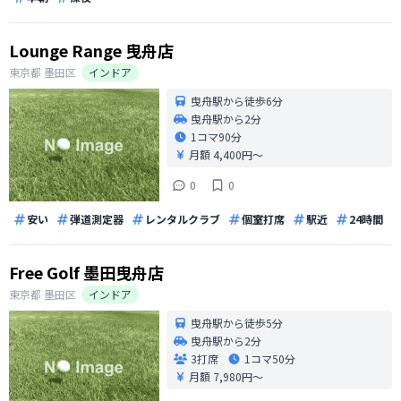
Lounge Range 曳舟店
東京都
墨田区
インドア
曳舟駅から徒歩6分
曳舟駅から2分
1コマ
90分
月額 4,400円〜
0
0
安い
弾道測定器
レンタルクラブ
個室打席
駅近
24時間
Free Golf 墨田曳舟店
東京都
墨田区
インドア
曳舟駅から徒歩5分
曳舟駅から2分
3打席
1コマ
50分
月額 7,980円〜