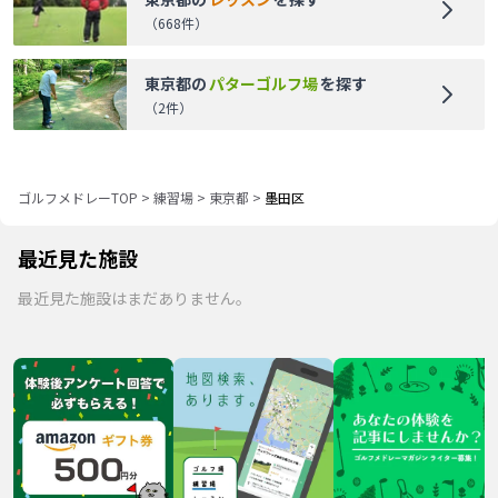
（
668
件）
東京都
の
パターゴルフ場
を探す
（
2
件）
ゴルフメドレーTOP
>
練習場
>
東京都
>
墨田区
最近見た施設
最近見た施設はまだありません。