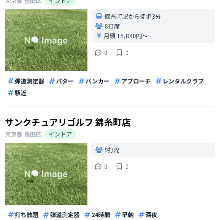
東京都
墨田区
インドア
錦糸町駅から徒歩3分
8打席
月額 15,840円〜
0
0
弾道測定器
パター
バンカー
アプローチ
レンタルクラブ
駅近
サンクチュアリゴルフ 錦糸町店
東京都
墨田区
インドア
9打席
0
0
打ち放題
弾道測定器
24時間
早朝
深夜