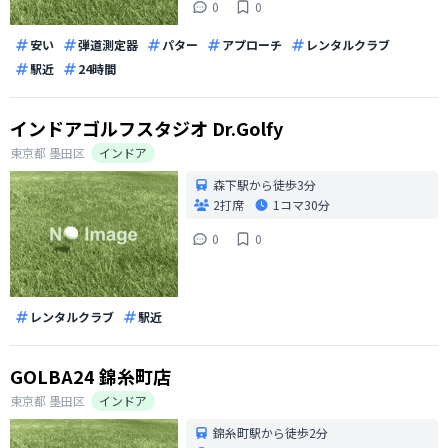
0
0
安い
弾道測定器
パター
アプローチ
レンタルクラブ
駅近
24時間
インドアゴルフスタジオ Dr.Golfy
東京都
墨田区
インドア
森下駅から徒歩3分
2打席
1コマ
30分
0
0
レンタルクラブ
駅近
GOLBA24 錦糸町店
東京都
墨田区
インドア
錦糸町駅から徒歩2分