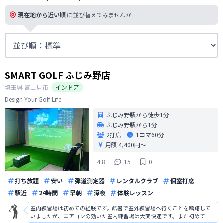
現在地から近い順
に並び替えてみませんか
SMART GOLF ふじみ野店
埼玉県
富士見市
インドア
Design Your Golf Life
ふじみ野駅から徒歩1分
ふじみ野駅から1分
2打席
1コマ
60分
月額 4,400円〜
4.8
15
0
打ち放題
安い
弾道測定器
レンタルクラブ
個室打席
駅近
24時間
早朝
深夜
体験レッスン
室内練習場は初めての経験です。酷暑で室外練習場へ行くことを躊躇して
いましたが、エアコンの効いた室内練習場は大変快適です。また初めて自