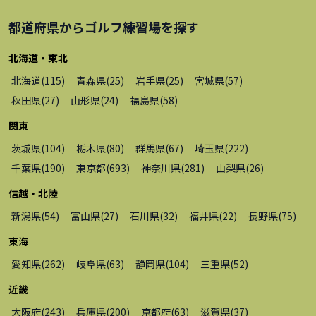
都道府県から
ゴルフ練習場
を探す
北海道・東北
北海道
(
115
)
青森県
(
25
)
岩手県
(
25
)
宮城県
(
57
)
秋田県
(
27
)
山形県
(
24
)
福島県
(
58
)
関東
茨城県
(
104
)
栃木県
(
80
)
群馬県
(
67
)
埼玉県
(
222
)
千葉県
(
190
)
東京都
(
693
)
神奈川県
(
281
)
山梨県
(
26
)
信越・北陸
新潟県
(
54
)
富山県
(
27
)
石川県
(
32
)
福井県
(
22
)
長野県
(
75
)
東海
愛知県
(
262
)
岐阜県
(
63
)
静岡県
(
104
)
三重県
(
52
)
近畿
大阪府
(
243
)
兵庫県
(
200
)
京都府
(
63
)
滋賀県
(
37
)