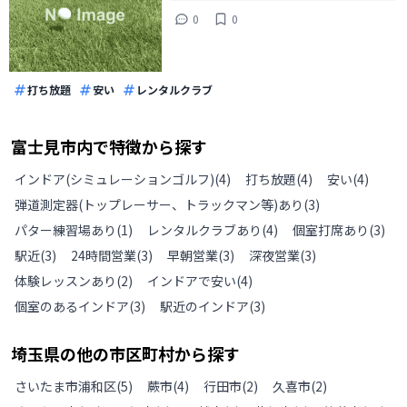
0
0
打ち放題
安い
レンタルクラブ
富士見市
内で特徴から探す
インドア(シミュレーションゴルフ)
(
4
)
打ち放題
(
4
)
安い
(
4
)
弾道測定器(トップレーサー、トラックマン等)あり
(
3
)
パター練習場あり
(
1
)
レンタルクラブあり
(
4
)
個室打席あり
(
3
)
駅近
(
3
)
24時間営業
(
3
)
早朝営業
(
3
)
深夜営業
(
3
)
体験レッスンあり
(
2
)
インドアで安い
(
4
)
個室のあるインドア
(
3
)
駅近のインドア
(
3
)
埼玉県
の
他の
市区町村から探す
さいたま市浦和区
(
5
)
蕨市
(
4
)
行田市
(
2
)
久喜市
(
2
)