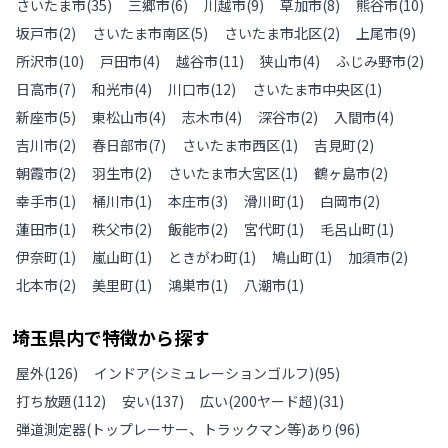
さいたま市
(
35
)
三郷市
(
6
)
川越市
(
9
)
草加市
(
8
)
熊谷市
(
10
)
坂戸市
(
2
)
さいたま市南区
(
5
)
さいたま市北区
(
2
)
上尾市
(
9
)
所沢市
(
10
)
戸田市
(
4
)
越谷市
(
11
)
狭山市
(
4
)
ふじみ野市
(
2
)
日高市
(
7
)
和光市
(
4
)
川口市
(
12
)
さいたま市中央区
(
1
)
新座市
(
5
)
東松山市
(
4
)
志木市
(
4
)
深谷市
(
2
)
入間市
(
4
)
吉川市
(
2
)
春日部市
(
7
)
さいたま市西区
(
1
)
吉見町
(
2
)
朝霞市
(
2
)
羽生市
(
2
)
さいたま市大宮区
(
1
)
鶴ヶ島市
(
2
)
幸手市
(
1
)
桶川市
(
1
)
本庄市
(
3
)
滑川町
(
1
)
白岡市
(
2
)
蓮田市
(
1
)
秩父市
(
2
)
飯能市
(
2
)
宮代町
(
1
)
毛呂山町
(
1
)
伊奈町
(
1
)
嵐山町
(
1
)
ときがわ町
(
1
)
鳩山町
(
1
)
加須市
(
2
)
北本市
(
2
)
美里町
(
1
)
鴻巣市
(
1
)
八潮市
(
1
)
埼玉県
内で特徴から探す
屋外
(
126
)
インドア(シミュレーションゴルフ)
(
95
)
打ち放題
(
112
)
安い
(
137
)
広い(200ヤード超)
(
31
)
弾道測定器(トップレーサー、トラックマン等)あり
(
96
)