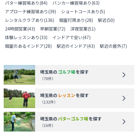
パター練習場あり
(
84
)
バンカー練習場あり
(
63
)
アプローチ練習場あり
(
39
)
ショートコースあり
(
5
)
レンタルクラブあり
(
136
)
個室打席あり
(
28
)
駅近
(
50
)
24時間営業
(
43
)
早朝営業
(
72
)
深夜営業
(
51
)
体験レッスンあり
(
33
)
インドアで安い
(
47
)
個室のあるインドア
(
28
)
駅近のインドア
(
43
)
駅近の屋外
(
7
)
埼玉県
の
ゴルフ場
を探す
（
70
件）
埼玉県
の
レッスン
を探す
（
132
件）
埼玉県
の
パターゴルフ場
を探す
（
16
件）