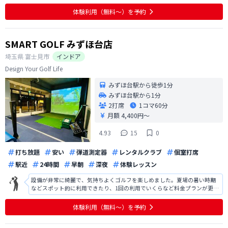
分のスイングの画像分析、そして弾道測定による客観的な数値は大変役に
立ち、練習へのモチベーションを上げてくれます。改善を望むとすれば、
体験利用（無料〜）を予約
せっかくの数値を手元に残るようにでき
SMART GOLF みずほ台店
埼玉県
富士見市
インドア
Design Your Golf Life
みずほ台駅から徒歩1分
みずほ台駅から1分
2打席
1コマ
60分
月額 4,400円〜
4.93
15
0
打ち放題
安い
弾道測定器
レンタルクラブ
個室打席
駅近
24時間
早朝
深夜
体験レッスン
設備が非常に綺麗で、気持ちよくゴルフを楽しめました。夏場の暑い時期
などスポット的に利用できたり、1回の利用でいくらなど料金プランが更に
充実されれば、利用者も増えると感じます。
体験利用（無料〜）を予約