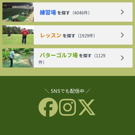
練習場
を探す
（
4046
件）
レッスン
を探す
（
1929
件）
パターゴルフ場
を探す
（
1129
件）
＼ SNSでも配信中 ／