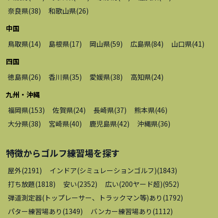
奈良県
(
38
)
和歌山県
(
26
)
中国
鳥取県
(
14
)
島根県
(
17
)
岡山県
(
59
)
広島県
(
84
)
山口県
(
41
)
四国
徳島県
(
26
)
香川県
(
35
)
愛媛県
(
38
)
高知県
(
24
)
九州・沖縄
福岡県
(
153
)
佐賀県
(
24
)
長崎県
(
37
)
熊本県
(
46
)
大分県
(
38
)
宮崎県
(
40
)
鹿児島県
(
42
)
沖縄県
(
36
)
特徴から
ゴルフ練習場
を探す
屋外
(
2191
)
インドア(シミュレーションゴルフ)
(
1843
)
打ち放題
(
1818
)
安い
(
2352
)
広い(200ヤード超)
(
952
)
弾道測定器(トップレーサー、トラックマン等)あり
(
1792
)
パター練習場あり
(
1349
)
バンカー練習場あり
(
1112
)