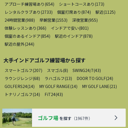
アプローチ練習場あり
(
654
)
ショートコースあり
(
173
)
レンタルクラブあり
(
2733
)
個室打席あり
(
874
)
駅近
(
1125
)
24時間営業
(
988
)
早朝営業
(
1553
)
深夜営業
(
955
)
体験レッスンあり
(
366
)
インドアで安い
(
801
)
個室のあるインドア
(
854
)
駅近のインドア
(
878
)
駅近の屋外
(
244
)
大手インドアゴルフ練習場
から探す
スマートゴルフ
(
207
)
スマゴル
(
8
)
SWING24/7
(
43
)
ラウンジレンジ
(
68
)
ラハゴルフ
(
13
)
DOOR TO GOLF
(
24
)
GOLFERS24
(
14
)
MY GOLF RANGE
(
14
)
MY GOLF LANE
(
21
)
トナリノゴルフ
(
14
)
FiT24
(
43
)
ゴルフ場
を探す
（
1967
件）