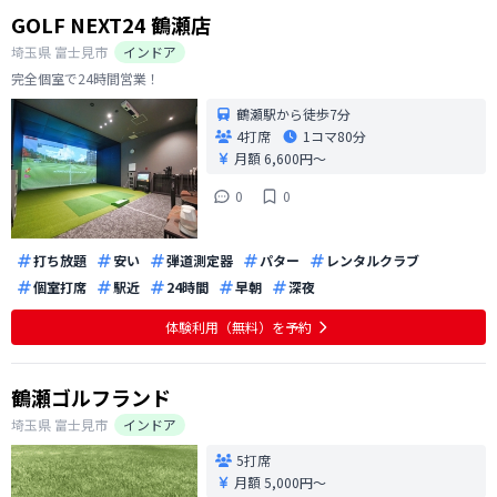
GOLF NEXT24 鶴瀬店
埼玉県
富士見市
インドア
完全個室で24時間営業！
鶴瀬駅から徒歩7分
4打席
1コマ
80分
月額 6,600円〜
0
0
打ち放題
安い
弾道測定器
パター
レンタルクラブ
個室打席
駅近
24時間
早朝
深夜
体験利用（無料）を予約
鶴瀬ゴルフランド
埼玉県
富士見市
インドア
5打席
月額 5,000円〜