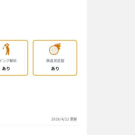
イング解析
弾道測定器
あり
あり
2026/4/22
更新