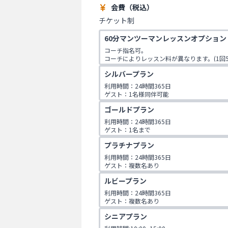
会費（税込）
チケット制
60分マンツーマンレッスンオプション
コーチ指名可。

コーチによりレッスン料が異なります。(1回5,90
シルバープラン
※レッスン最低価格

GARDEN店:7,900円

利用時間：24時間365日

23区内店舗:6,900円

ゲスト：1名様同伴可能
23区外店舗:5,900円
ゴールドプラン
利用時間：24時間365日

ゲスト：1名まで

1日2コマ予約可
プラチナプラン
利用時間：24時間365日

ゲスト：複数名あり

1日2コマ予約可
ルビープラン
利用時間：24時間365日

ゲスト：複数名あり

1日3コマ予約可
シニアプラン