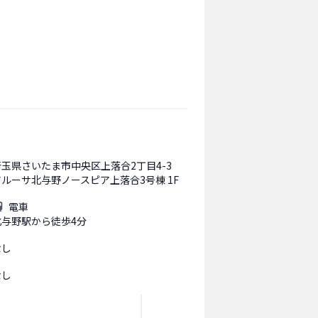
埼玉県さいたま市中央区上落合2丁目4-3
アルーサ北与野ノースピア上落合3号棟 1F
電車
北与野駅から徒歩4分
なし
なし