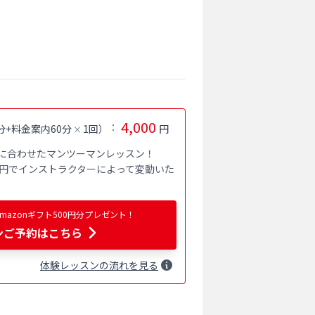
4,000
：
分+料金案内60分
1回
）
円
×
に合わせたマンツーマンレッスン！

000円でインストラクターによって変動いた
azonギフト500円分プレゼント！
ンご予約はこちら
体験
レッスン
の流れを見る