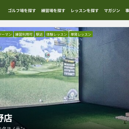
ゴルフ場を探す
練習場を探す
レッスンを探す
マガジン
ツーマン
練習利用可
駅近
体験レッスン
単発レッスン
与野店
キタヨノテン