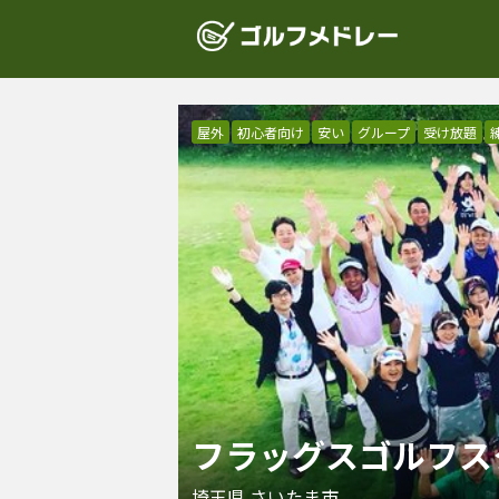
屋外
初心者向け
安い
グループ
受け放題
フラッグスゴルフス
埼玉県
さいたま市