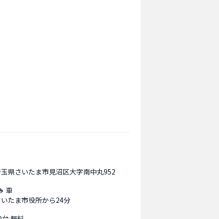
埼玉県さいたま市見沼区大字南中丸952
車
さいたま市役所から24分
0台 無料