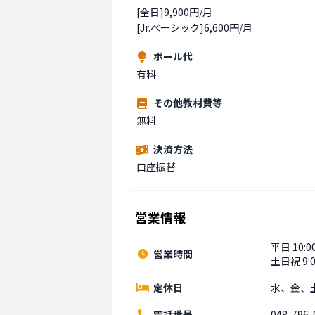
[全日]9,900円/月

[Jr.ベーシック]6,600円/月
ボール代
有料
その他教材費等
無料
決済方法
口座振替
営業情報
平日 10:00
営業時間
土日祝 9:0
定休日
水、金、
電話番号
048-796-