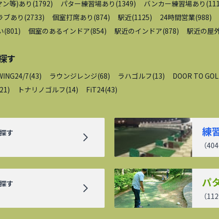
ン等)あり
(
1792
)
パター練習場あり
(
1349
)
バンカー練習場あり
(
11
ラブあり
(
2733
)
個室打席あり
(
874
)
駅近
(
1125
)
24時間営業
(
988
)
い
(
801
)
個室のあるインドア
(
854
)
駅近のインドア
(
878
)
駅近の屋
探す
WING24/7
(
43
)
ラウンジレンジ
(
68
)
ラハゴルフ
(
13
)
DOOR TO GOL
21
)
トナリノゴルフ
(
14
)
FiT24
(
43
)
練
探す
（
404
パ
探す
（
112