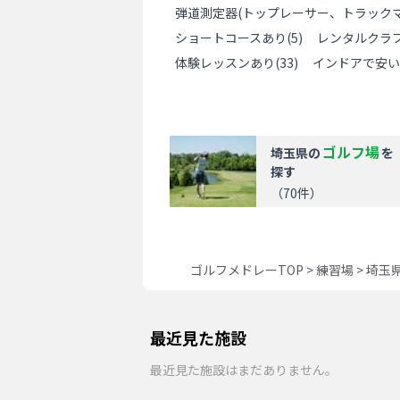
弾道測定器(トップレーサー、トラックマ
ショートコースあり
(
5
)
レンタルクラ
体験レッスンあり
(
33
)
インドアで安い
ゴルフ場
埼玉県
の
を
探す
（
70
件）
ゴルフメドレーTOP
>
練習場
>
埼玉
最近見た施設
最近見た施設はまだありません。