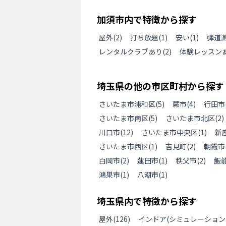
加須市
内で特徴から探す
屋外
(
2
)
打ち放題
(
1
)
安い
(
1
)
弾道
レンタルクラブあり
(
2
)
体験レッスン
埼玉県
の
他の
市区町村から探す
さいたま市浦和区
(
5
)
蕨市
(
4
)
行田市
さいたま市南区
(
5
)
さいたま市北区
(
2
)
川口市
(
12
)
さいたま市中央区
(
1
)
新
さいたま市西区
(
1
)
吉見町
(
2
)
朝霞市
白岡市
(
2
)
蓮田市
(
1
)
秩父市
(
2
)
飯
鴻巣市
(
1
)
八潮市
(
1
)
埼玉県
内で特徴から探す
屋外
(
126
)
インドア(シミュレーション