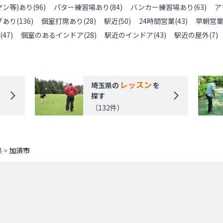
ン等)あり
(
96
)
パター練習場あり
(
84
)
バンカー練習場あり
(
63
)
ア
ブあり
(
136
)
個室打席あり
(
28
)
駅近
(
50
)
24時間営業
(
43
)
早朝営
(
47
)
個室のあるインドア
(
28
)
駅近のインドア
(
43
)
駅近の屋外
(
7
)
レッスン
埼玉県
の
を
探す
（
132
件）
県
>
加須市