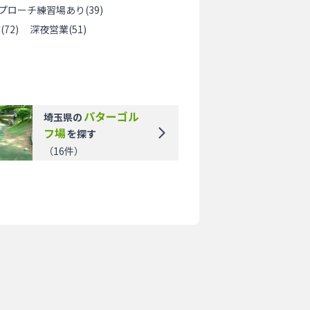
プローチ練習場あり
(
39
)
業
(
72
)
深夜営業
(
51
)
パターゴル
埼玉県
の
フ場
を探す
（
16
件）