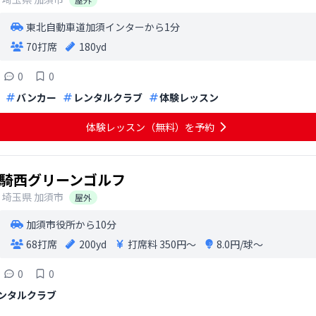
東北自動車道加須インターから1分
70打席
180yd
0
0
バンカー
レンタルクラブ
体験レッスン
体験レッスン（無料）を予約
騎西グリーンゴルフ
埼玉県
加須市
屋外
加須市役所から10分
68打席
200yd
打席料
350円〜
8.0円/球〜
0
0
ンタルクラブ