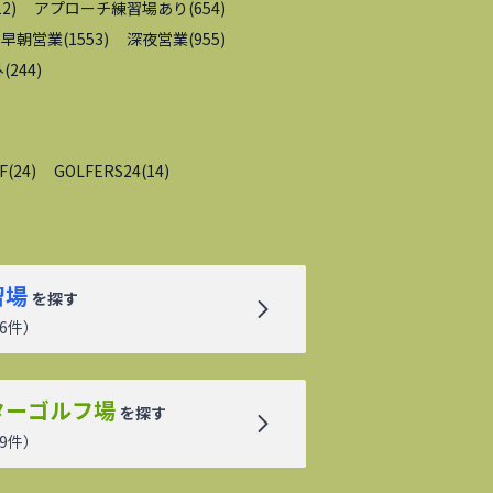
12
)
アプローチ練習場あり
(
654
)
早朝営業
(
1553
)
深夜営業
(
955
)
外
(
244
)
F
(
24
)
GOLFERS24
(
14
)
習場
を探す
6
件）
ターゴルフ場
を探す
9
件）