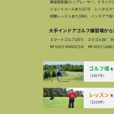
弾道測定器(トップレーサー、トラックマ
ショートコースあり
(
173
)
レンタルク
体験レッスンあり
(
366
)
インドアで安
大手インドアゴルフ練習場
から
スマートゴルフ
(
207
)
スマゴル
(
8
)
S
MY GOLF RANGE
(
14
)
MY GOLF LANE
(
ゴルフ場
を
（
1967
件）
レッスン
を
（
1929
件）