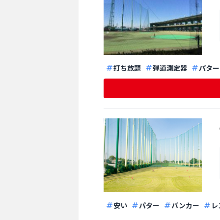
打ち放題
弾道測定器
パター
安い
パター
バンカー
レ