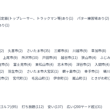
測定器(トップレーサー、トラックマン等)あり
(
1
)
パター練習場あり
(
2
)
あり
(
1
)
(
2
)
久喜市
(
2
)
さいたま市
(
35
)
三郷市
(
6
)
川越市
(
9
)
草加市
(
8
)
上尾市
(
9
)
所沢市
(
10
)
戸田市
(
4
)
越谷市
(
11
)
狭山市
(
4
)
ふじ
座市
(
5
)
富士見市
(
4
)
東松山市
(
4
)
志木市
(
4
)
深谷市
(
2
)
入間市
(
4
)
(
2
)
羽生市
(
2
)
さいたま市大宮区
(
1
)
鶴ヶ島市
(
2
)
幸手市
(
1
)
桶川
能市
(
2
)
宮代町
(
1
)
毛呂山町
(
1
)
伊奈町
(
1
)
嵐山町
(
1
)
ときがわ町
(
ゴルフ)
(
95
)
打ち放題
(
112
)
安い
(
137
)
広い(200ヤード超)
(
31
)