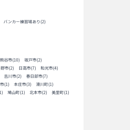
バンカー練習場あり
(
2
)
熊谷市
(
10
)
坂戸市
(
2
)
み野市
(
2
)
日高市
(
7
)
和光市
(
4
)
吉川市
(
2
)
春日部市
(
7
)
市
(
1
)
本庄市
(
3
)
滑川町
(
1
)
1
)
鳩山町
(
1
)
北本市
(
2
)
美里町
(
1
)