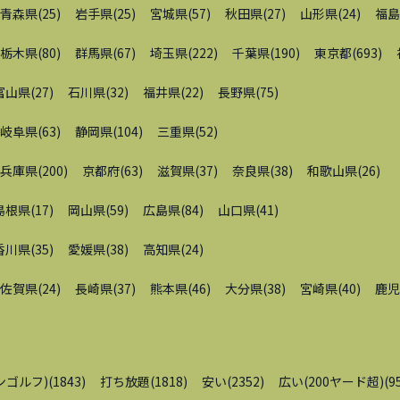
青森県
(
25
)
岩手県
(
25
)
宮城県
(
57
)
秋田県
(
27
)
山形県
(
24
)
福島
栃木県
(
80
)
群馬県
(
67
)
埼玉県
(
222
)
千葉県
(
190
)
東京都
(
693
)
富山県
(
27
)
石川県
(
32
)
福井県
(
22
)
長野県
(
75
)
岐阜県
(
63
)
静岡県
(
104
)
三重県
(
52
)
兵庫県
(
200
)
京都府
(
63
)
滋賀県
(
37
)
奈良県
(
38
)
和歌山県
(
26
)
島根県
(
17
)
岡山県
(
59
)
広島県
(
84
)
山口県
(
41
)
香川県
(
35
)
愛媛県
(
38
)
高知県
(
24
)
佐賀県
(
24
)
長崎県
(
37
)
熊本県
(
46
)
大分県
(
38
)
宮崎県
(
40
)
鹿児
ンゴルフ)
(
1843
)
打ち放題
(
1818
)
安い
(
2352
)
広い(200ヤード超)
(
9