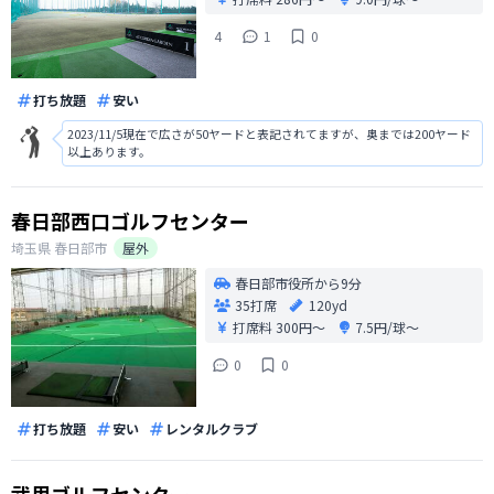
4
1
0
打ち放題
安い
2023/11/5現在で広さが50ヤードと表記されてますが、奥までは200ヤード
以上あります。
春日部西口ゴルフセンター
埼玉県
春日部市
屋外
春日部市役所から9分
35打席
120yd
打席料
300円〜
7.5円/球〜
0
0
打ち放題
安い
レンタルクラブ