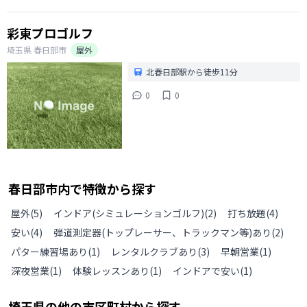
彩東プロゴルフ
埼玉県
春日部市
屋外
北春日部駅から徒歩11分
0
0
春日部市
内で特徴から探す
屋外
(
5
)
インドア(シミュレーションゴルフ)
(
2
)
打ち放題
(
4
)
安い
(
4
)
弾道測定器(トップレーサー、トラックマン等)あり
(
2
)
パター練習場あり
(
1
)
レンタルクラブあり
(
3
)
早朝営業
(
1
)
深夜営業
(
1
)
体験レッスンあり
(
1
)
インドアで安い
(
1
)
埼玉県
の
他の
市区町村から探す