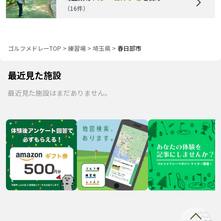
（
16
件）
ゴルフメドレーTOP
>
練習場
>
埼玉県
>
春日部市
最近見た施設
最近見た施設はまだありません。