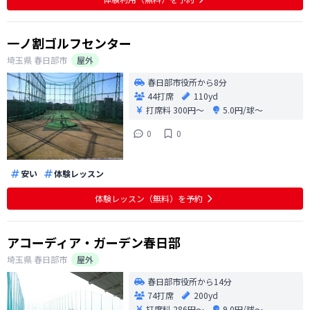
レが見当たらなかった
一ノ割ゴルフセンター
埼玉県
春日部市
屋外
春日部市役所から8分
44打席
110yd
打席料
300円〜
5.0円/球〜
0
0
安い
体験レッスン
体験レッスン（無料）を予約
アコーディア・ガーデン春日部
埼玉県
春日部市
屋外
春日部市役所から14分
74打席
200yd
打席料
286円〜
9.0円/球〜