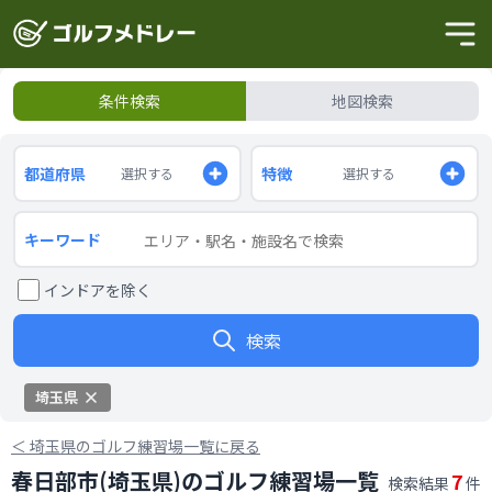
条件検索
地図検索
都道府県
特徴
選択する
選択する
キーワード
インドアを除く
検索
埼玉県
＜
埼玉県のゴルフ練習場一覧に戻る
春日部市(埼玉県)のゴルフ練習場一覧
7
検索結果
件