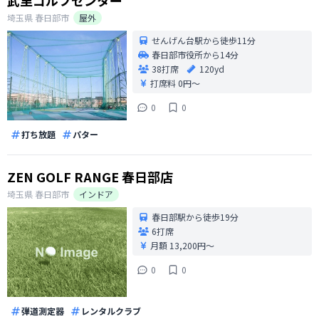
武里ゴルフセンター
埼玉県
春日部市
屋外
せんげん台駅から徒歩11分
春日部市役所から14分
38打席
120yd
打席料
0円〜
0
0
打ち放題
パター
ZEN GOLF RANGE 春日部店
埼玉県
春日部市
インドア
春日部駅から徒歩19分
6打席
月額 13,200円〜
0
0
弾道測定器
レンタルクラブ