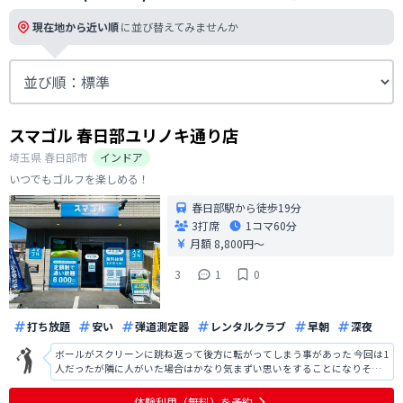
現在地から近い順
に並び替えてみませんか
スマゴル 春日部ユリノキ通り店
埼玉県
春日部市
インドア
いつでもゴルフを楽しめる！
春日部駅から徒歩19分
3打席
1コマ
60分
月額 8,800円〜
3
1
0
打ち放題
安い
弾道測定器
レンタルクラブ
早朝
深夜
ボールがスクリーンに跳ね返って後方に転がってしまう事があった 今回は1
人だったが隣に人がいた場合はかなり気まずい思いをすることになりそう
駐車場が2台分あるが左側はほぼ停めれないと言ってもいいほど停めづらい
右側も停めやすくはないので駐車場を理由に通わなくなりそう 店内にトイ
体験利用（無料）を予約