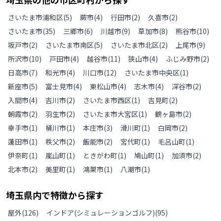
さいたま市浦和区
(
5
)
蕨市
(
4
)
行田市
(
2
)
久喜市
(
2
)
さいたま市
(
35
)
三郷市
(
6
)
川越市
(
9
)
草加市
(
8
)
熊谷市
(
10
)
坂戸市
(
2
)
さいたま市南区
(
5
)
さいたま市北区
(
2
)
上尾市
(
9
)
所沢市
(
10
)
戸田市
(
4
)
越谷市
(
11
)
狭山市
(
4
)
ふじみ野市
(
2
)
日高市
(
7
)
和光市
(
4
)
川口市
(
12
)
さいたま市中央区
(
1
)
新座市
(
5
)
富士見市
(
4
)
東松山市
(
4
)
志木市
(
4
)
深谷市
(
2
)
入間市
(
4
)
吉川市
(
2
)
さいたま市西区
(
1
)
吉見町
(
2
)
朝霞市
(
2
)
羽生市
(
2
)
さいたま市大宮区
(
1
)
鶴ヶ島市
(
2
)
幸手市
(
1
)
桶川市
(
1
)
本庄市
(
3
)
滑川町
(
1
)
白岡市
(
2
)
蓮田市
(
1
)
秩父市
(
2
)
飯能市
(
2
)
宮代町
(
1
)
毛呂山町
(
1
)
伊奈町
(
1
)
嵐山町
(
1
)
ときがわ町
(
1
)
鳩山町
(
1
)
加須市
(
2
)
北本市
(
2
)
美里町
(
1
)
鴻巣市
(
1
)
八潮市
(
1
)
埼玉県
内で特徴から探す
屋外
(
126
)
インドア(シミュレーションゴルフ)
(
95
)