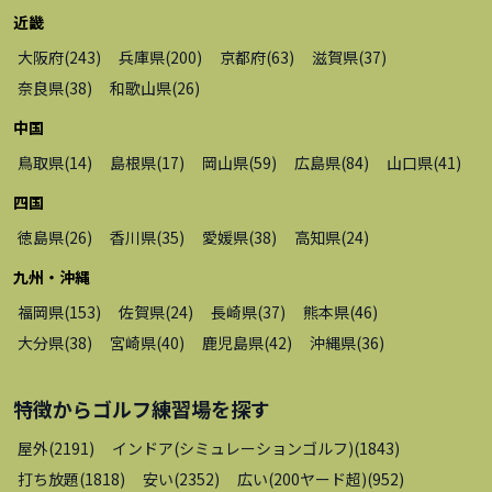
近畿
大阪府
(
243
)
兵庫県
(
200
)
京都府
(
63
)
滋賀県
(
37
)
奈良県
(
38
)
和歌山県
(
26
)
中国
鳥取県
(
14
)
島根県
(
17
)
岡山県
(
59
)
広島県
(
84
)
山口県
(
41
)
四国
徳島県
(
26
)
香川県
(
35
)
愛媛県
(
38
)
高知県
(
24
)
九州・沖縄
福岡県
(
153
)
佐賀県
(
24
)
長崎県
(
37
)
熊本県
(
46
)
大分県
(
38
)
宮崎県
(
40
)
鹿児島県
(
42
)
沖縄県
(
36
)
特徴から
ゴルフ練習場
を探す
屋外
(
2191
)
インドア(シミュレーションゴルフ)
(
1843
)
打ち放題
(
1818
)
安い
(
2352
)
広い(200ヤード超)
(
952
)