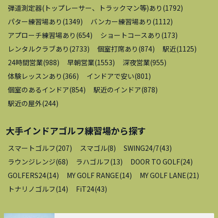
弾道測定器(トップレーサー、トラックマン等)あり
(
1792
)
パター練習場あり
(
1349
)
バンカー練習場あり
(
1112
)
アプローチ練習場あり
(
654
)
ショートコースあり
(
173
)
レンタルクラブあり
(
2733
)
個室打席あり
(
874
)
駅近
(
1125
)
24時間営業
(
988
)
早朝営業
(
1553
)
深夜営業
(
955
)
体験レッスンあり
(
366
)
インドアで安い
(
801
)
個室のあるインドア
(
854
)
駅近のインドア
(
878
)
駅近の屋外
(
244
)
大手インドアゴルフ練習場
から探す
スマートゴルフ
(
207
)
スマゴル
(
8
)
SWING24/7
(
43
)
ラウンジレンジ
(
68
)
ラハゴルフ
(
13
)
DOOR TO GOLF
(
24
)
GOLFERS24
(
14
)
MY GOLF RANGE
(
14
)
MY GOLF LANE
(
21
)
トナリノゴルフ
(
14
)
FiT24
(
43
)