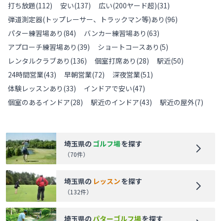
打ち放題
(
112
)
安い
(
137
)
広い(200ヤード超)
(
31
)
弾道測定器(トップレーサー、トラックマン等)あり
(
96
)
パター練習場あり
(
84
)
バンカー練習場あり
(
63
)
アプローチ練習場あり
(
39
)
ショートコースあり
(
5
)
レンタルクラブあり
(
136
)
個室打席あり
(
28
)
駅近
(
50
)
24時間営業
(
43
)
早朝営業
(
72
)
深夜営業
(
51
)
体験レッスンあり
(
33
)
インドアで安い
(
47
)
個室のあるインドア
(
28
)
駅近のインドア
(
43
)
駅近の屋外
(
7
)
埼玉県
の
ゴルフ場
を探す
（
70
件）
埼玉県
の
レッスン
を探す
（
132
件）
埼玉県
の
パターゴルフ場
を探す