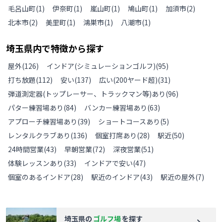
毛呂山町
(
1
)
伊奈町
(
1
)
嵐山町
(
1
)
鳩山町
(
1
)
加須市
(
2
)
北本市
(
2
)
美里町
(
1
)
鴻巣市
(
1
)
八潮市
(
1
)
埼玉県
内で特徴から探す
屋外
(
126
)
インドア(シミュレーションゴルフ)
(
95
)
打ち放題
(
112
)
安い
(
137
)
広い(200ヤード超)
(
31
)
弾道測定器(トップレーサー、トラックマン等)あり
(
96
)
パター練習場あり
(
84
)
バンカー練習場あり
(
63
)
アプローチ練習場あり
(
39
)
ショートコースあり
(
5
)
レンタルクラブあり
(
136
)
個室打席あり
(
28
)
駅近
(
50
)
24時間営業
(
43
)
早朝営業
(
72
)
深夜営業
(
51
)
体験レッスンあり
(
33
)
インドアで安い
(
47
)
個室のあるインドア
(
28
)
駅近のインドア
(
43
)
駅近の屋外
(
7
)
埼玉県
の
ゴルフ場
を探す