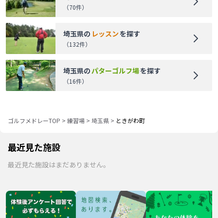
（
70
件）
埼玉県
の
レッスン
を探す
（
132
件）
埼玉県
の
パターゴルフ場
を探す
（
16
件）
ゴルフメドレーTOP
>
練習場
>
埼玉県
>
ときがわ町
最近見た施設
最近見た施設はまだありません。