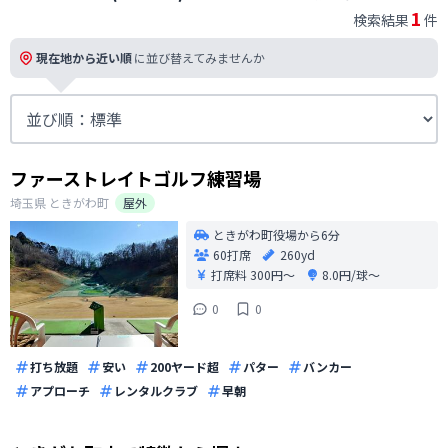
1
検索結果
件
現在地から近い順
に並び替えてみませんか
ファーストレイトゴルフ練習場
埼玉県
ときがわ町
屋外
ときがわ町役場から6分
60打席
260yd
打席料
300円〜
8.0円/球〜
0
0
打ち放題
安い
200ヤード超
パター
バンカー
アプローチ
レンタルクラブ
早朝