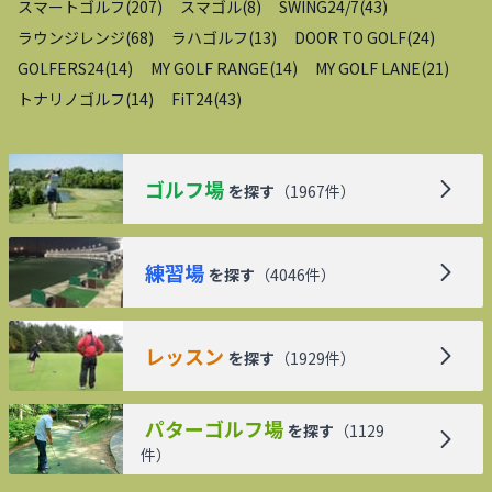
スマートゴルフ
(
207
)
スマゴル
(
8
)
SWING24/7
(
43
)
ラウンジレンジ
(
68
)
ラハゴルフ
(
13
)
DOOR TO GOLF
(
24
)
GOLFERS24
(
14
)
MY GOLF RANGE
(
14
)
MY GOLF LANE
(
21
)
トナリノゴルフ
(
14
)
FiT24
(
43
)
ゴルフ場
を探す
（
1967
件）
練習場
を探す
（
4046
件）
レッスン
を探す
（
1929
件）
パターゴルフ場
を探す
（
1129
件）