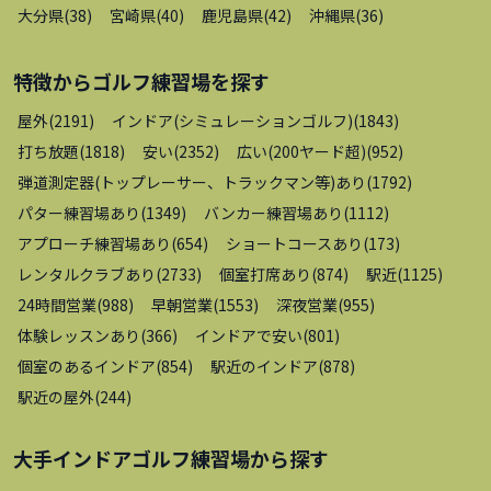
大分県
(
38
)
宮崎県
(
40
)
鹿児島県
(
42
)
沖縄県
(
36
)
特徴から
ゴルフ練習場
を探す
屋外
(
2191
)
インドア(シミュレーションゴルフ)
(
1843
)
打ち放題
(
1818
)
安い
(
2352
)
広い(200ヤード超)
(
952
)
弾道測定器(トップレーサー、トラックマン等)あり
(
1792
)
パター練習場あり
(
1349
)
バンカー練習場あり
(
1112
)
アプローチ練習場あり
(
654
)
ショートコースあり
(
173
)
レンタルクラブあり
(
2733
)
個室打席あり
(
874
)
駅近
(
1125
)
24時間営業
(
988
)
早朝営業
(
1553
)
深夜営業
(
955
)
体験レッスンあり
(
366
)
インドアで安い
(
801
)
個室のあるインドア
(
854
)
駅近のインドア
(
878
)
駅近の屋外
(
244
)
大手インドアゴルフ練習場
から探す