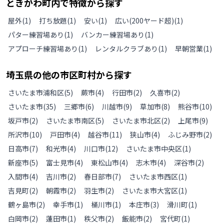
ときがわ町
内で特徴から探す
屋外
(
1
)
打ち放題
(
1
)
安い
(
1
)
広い(200ヤード超)
(
1
)
パター練習場あり
(
1
)
バンカー練習場あり
(
1
)
アプローチ練習場あり
(
1
)
レンタルクラブあり
(
1
)
早朝営業
(
1
)
埼玉県
の
他の
市区町村から探す
さいたま市浦和区
(
5
)
蕨市
(
4
)
行田市
(
2
)
久喜市
(
2
)
さいたま市
(
35
)
三郷市
(
6
)
川越市
(
9
)
草加市
(
8
)
熊谷市
(
10
)
坂戸市
(
2
)
さいたま市南区
(
5
)
さいたま市北区
(
2
)
上尾市
(
9
)
所沢市
(
10
)
戸田市
(
4
)
越谷市
(
11
)
狭山市
(
4
)
ふじみ野市
(
2
)
日高市
(
7
)
和光市
(
4
)
川口市
(
12
)
さいたま市中央区
(
1
)
新座市
(
5
)
富士見市
(
4
)
東松山市
(
4
)
志木市
(
4
)
深谷市
(
2
)
入間市
(
4
)
吉川市
(
2
)
春日部市
(
7
)
さいたま市西区
(
1
)
吉見町
(
2
)
朝霞市
(
2
)
羽生市
(
2
)
さいたま市大宮区
(
1
)
鶴ヶ島市
(
2
)
幸手市
(
1
)
桶川市
(
1
)
本庄市
(
3
)
滑川町
(
1
)
白岡市
(
2
)
蓮田市
(
1
)
秩父市
(
2
)
飯能市
(
2
)
宮代町
(
1
)