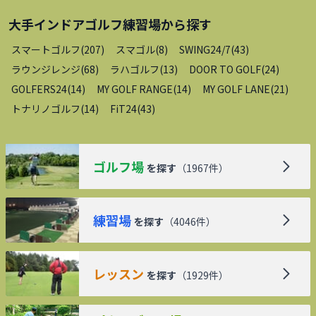
大手インドアゴルフ練習場
から探す
スマートゴルフ
(
207
)
スマゴル
(
8
)
SWING24/7
(
43
)
ラウンジレンジ
(
68
)
ラハゴルフ
(
13
)
DOOR TO GOLF
(
24
)
GOLFERS24
(
14
)
MY GOLF RANGE
(
14
)
MY GOLF LANE
(
21
)
トナリノゴルフ
(
14
)
FiT24
(
43
)
ゴルフ場
を探す
（
1967
件）
練習場
を探す
（
4046
件）
レッスン
を探す
（
1929
件）