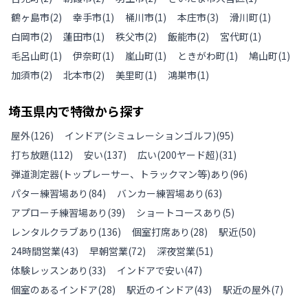
鶴ヶ島市
(
2
)
幸手市
(
1
)
桶川市
(
1
)
本庄市
(
3
)
滑川町
(
1
)
白岡市
(
2
)
蓮田市
(
1
)
秩父市
(
2
)
飯能市
(
2
)
宮代町
(
1
)
毛呂山町
(
1
)
伊奈町
(
1
)
嵐山町
(
1
)
ときがわ町
(
1
)
鳩山町
(
1
)
加須市
(
2
)
北本市
(
2
)
美里町
(
1
)
鴻巣市
(
1
)
埼玉県
内で特徴から探す
屋外
(
126
)
インドア(シミュレーションゴルフ)
(
95
)
打ち放題
(
112
)
安い
(
137
)
広い(200ヤード超)
(
31
)
弾道測定器(トップレーサー、トラックマン等)あり
(
96
)
パター練習場あり
(
84
)
バンカー練習場あり
(
63
)
アプローチ練習場あり
(
39
)
ショートコースあり
(
5
)
レンタルクラブあり
(
136
)
個室打席あり
(
28
)
駅近
(
50
)
24時間営業
(
43
)
早朝営業
(
72
)
深夜営業
(
51
)
体験レッスンあり
(
33
)
インドアで安い
(
47
)
個室のあるインドア
(
28
)
駅近のインドア
(
43
)
駅近の屋外
(
7
)