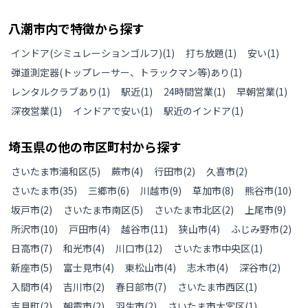
八潮市
内で特徴から探す
インドア(シミュレーションゴルフ)
(
1
)
打ち放題
(
1
)
安い
(
1
)
弾道測定器(トップレーサー、トラックマン等)あり
(
1
)
レンタルクラブあり
(
1
)
駅近
(
1
)
24時間営業
(
1
)
早朝営業
(
1
)
深夜営業
(
1
)
インドアで安い
(
1
)
駅近のインドア
(
1
)
埼玉県
の
他の
市区町村から探す
さいたま市浦和区
(
5
)
蕨市
(
4
)
行田市
(
2
)
久喜市
(
2
)
さいたま市
(
35
)
三郷市
(
6
)
川越市
(
9
)
草加市
(
8
)
熊谷市
(
10
)
坂戸市
(
2
)
さいたま市南区
(
5
)
さいたま市北区
(
2
)
上尾市
(
9
)
所沢市
(
10
)
戸田市
(
4
)
越谷市
(
11
)
狭山市
(
4
)
ふじみ野市
(
2
)
日高市
(
7
)
和光市
(
4
)
川口市
(
12
)
さいたま市中央区
(
1
)
新座市
(
5
)
富士見市
(
4
)
東松山市
(
4
)
志木市
(
4
)
深谷市
(
2
)
入間市
(
4
)
吉川市
(
2
)
春日部市
(
7
)
さいたま市西区
(
1
)
吉見町
(
2
)
朝霞市
(
2
)
羽生市
(
2
)
さいたま市大宮区
(
1
)