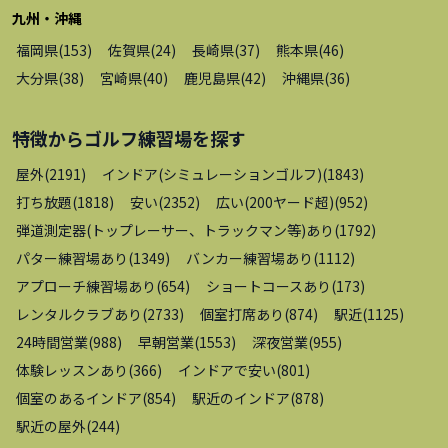
九州・沖縄
福岡県
(
153
)
佐賀県
(
24
)
長崎県
(
37
)
熊本県
(
46
)
大分県
(
38
)
宮崎県
(
40
)
鹿児島県
(
42
)
沖縄県
(
36
)
特徴から
ゴルフ練習場
を探す
屋外
(
2191
)
インドア(シミュレーションゴルフ)
(
1843
)
打ち放題
(
1818
)
安い
(
2352
)
広い(200ヤード超)
(
952
)
弾道測定器(トップレーサー、トラックマン等)あり
(
1792
)
パター練習場あり
(
1349
)
バンカー練習場あり
(
1112
)
アプローチ練習場あり
(
654
)
ショートコースあり
(
173
)
レンタルクラブあり
(
2733
)
個室打席あり
(
874
)
駅近
(
1125
)
24時間営業
(
988
)
早朝営業
(
1553
)
深夜営業
(
955
)
体験レッスンあり
(
366
)
インドアで安い
(
801
)
個室のあるインドア
(
854
)
駅近のインドア
(
878
)
駅近の屋外
(
244
)