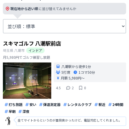
現在地から近い順
に並び替えてみませんか
スキマゴルフ 八潮駅前店
埼玉県
八潮市
インドア
月5,980円でゴルフ練習し放題
八潮駅から徒歩1分
5打席
1コマ
50分
月額 5,980円〜
4.5
2
0
打ち放題
安い
弾道測定器
レンタルクラブ
駅近
24時間
早朝
深夜
全てサイトからというのが面倒臭かったけど、電話対応してくれました。