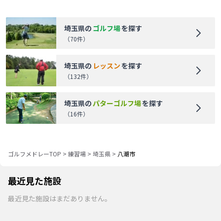
埼玉県
の
ゴルフ場
を探す
（
70
件）
埼玉県
の
レッスン
を探す
（
132
件）
埼玉県
の
パターゴルフ場
を探す
（
16
件）
ゴルフメドレーTOP
>
練習場
>
埼玉県
>
八潮市
最近見た施設
最近見た施設はまだありません。