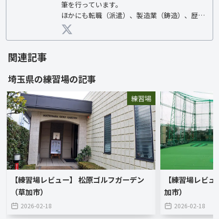
筆を行っています。

ほかにも転職（派遣）、製造業（鋳造）、歴史
（城郭、史跡）の記事に関して執筆が可能で
す。

ゴルフ歴35年の月1ゴルファー、ベスト72、ア
関連記事
ベレージ85
埼玉県
の
練習場
の記事
練習場
【練習場レビュー】 松原ゴルフガーデン
【練習場レビュ
（草加市）
加市）
2026-02-18
2026-02-18