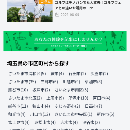
コラム
ゴルフはチノパンでも大丈夫！ゴルフウェ
アとの違いや活用のコツ
2021-08-09
埼玉県
の
市区町村から探す
さいたま市浦和区
(
5
)
蕨市
(
4
)
行田市
(
2
)
久喜市
(
2
)
さいたま市
(
35
)
三郷市
(
6
)
川越市
(
9
)
草加市
(
8
)
熊谷市
(
10
)
坂戸市
(
2
)
さいたま市南区
(
5
)
さいたま市北区
(
2
)
上尾市
(
9
)
所沢市
(
10
)
戸田市
(
4
)
越谷市
(
11
)
狭山市
(
4
)
ふじみ野市
(
2
)
日高市
(
7
)
和光市
(
4
)
川口市
(
12
)
さいたま市中央区
(
1
)
新座市
(
5
)
富士見市
(
4
)
東松山市
(
4
)
志木市
(
4
)
深谷市
(
2
)