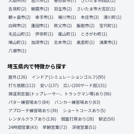
入間市
(
4
)
吉川市
(
2
)
春日部市
(
7
)
さいたま市西区
(
1
)
吉見町
(
2
)
朝霞市
(
2
)
羽生市
(
2
)
さいたま市大宮区
(
1
)
鶴ヶ島市
(
2
)
幸手市
(
1
)
桶川市
(
1
)
本庄市
(
3
)
滑川町
(
1
)
白岡市
(
2
)
蓮田市
(
1
)
秩父市
(
2
)
飯能市
(
2
)
宮代町
(
1
)
毛呂山町
(
1
)
伊奈町
(
1
)
嵐山町
(
1
)
ときがわ町
(
1
)
鳩山町
(
1
)
加須市
(
2
)
北本市
(
2
)
美里町
(
1
)
鴻巣市
(
1
)
八潮市
(
1
)
埼玉県
内で特徴から探す
屋外
(
126
)
インドア(シミュレーションゴルフ)
(
95
)
打ち放題
(
112
)
安い
(
137
)
広い(200ヤード超)
(
31
)
弾道測定器(トップレーサー、トラックマン等)あり
(
96
)
パター練習場あり
(
84
)
バンカー練習場あり
(
63
)
アプローチ練習場あり
(
39
)
ショートコースあり
(
5
)
レンタルクラブあり
(
136
)
個室打席あり
(
28
)
駅近
(
50
)
24時間営業
(
43
)
早朝営業
(
72
)
深夜営業
(
51
)