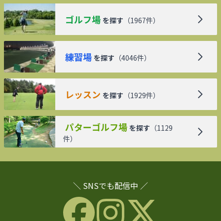
ゴルフ場
を探す
（
1967
件）
練習場
を探す
（
4046
件）
レッスン
を探す
（
1929
件）
パターゴルフ場
を探す
（
1129
件）
＼ SNSでも配信中 ／