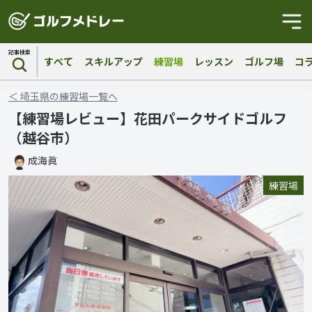
記事検索
すべて
スキルアップ
練習場
レッスン
ゴルフ場
コ
＜
埼玉県
の
練習場
一覧へ
【練習場レビュー】花田パークサイドゴルフ
（越谷市）
成海眞
練習場