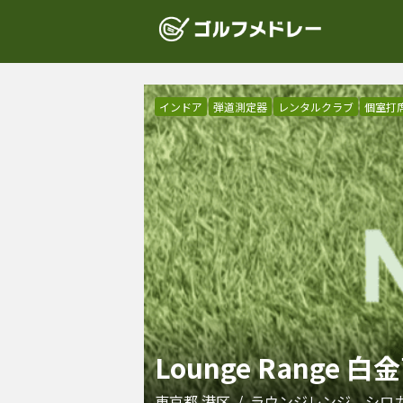
インドア
弾道測定器
レンタルクラブ
個室打
Lounge Range 
東京都
港区
/
ラウンジレンジ シロ