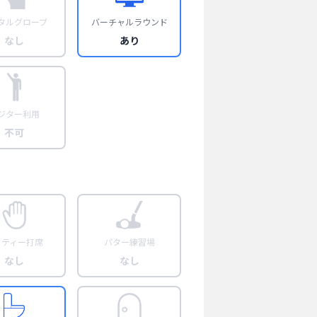
タルグローブ
バーチャルラウンド
なし
あり
ジター利用
不可
フティー打席
パター練習場
なし
なし