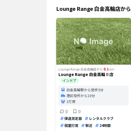
Lounge Range 白金高輪店
から
0.1
Lounge Range 白金高輪店
から
km
Lounge Range 白金高輪Ⅱ店
インドア
白金高輪駅から徒歩3分
港区役所から10分
1打席
0
0
弾道測定器
レンタルクラブ
個室打席
駅近
24時間