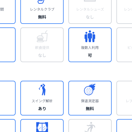
時間
レンタルクラブ
レンタルシューズ
レン
無料
なし
飲食提供
複数人利用
ビ
なし
可
スイング解析
弾道測定器
レ
あり
無料