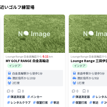
近いゴルフ練習場
0.11
Lounge Range 白金高輪店
から
km
Lounge Range 白金高輪店
から
MY GOLF RANGE 白金高輪店
Lounge Range 三田
インドア
インドア
白金高輪駅から徒歩1分
泉岳寺駅から徒歩5分
港区役所から10分
港区役所から9分
2打席
1打席
0
0
0
0
弾道測定器
バンカー
弾道測定器
レンタル
レンタルクラブ
個室打席
駅近
個室打席
駅近
2