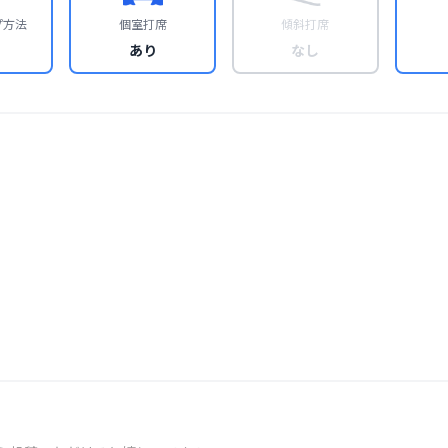
プ方法
個室打席
傾斜打席
あり
なし