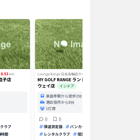
0.53
0.62
km
Lounge Range 白金高輪店
から
km
Lounge 
伊皿子店
MY GOLF RANGE ランドル高輪ゲート
高輪スポ
ウェイ店
インドア
2打
泉岳寺駅から徒歩2分
0
港区役所から8分
打ち放
1打席
アプロ
0
0
クラブ
弾道測定器
バンカー
4時間
レンタルクラブ
個室打席
駅近