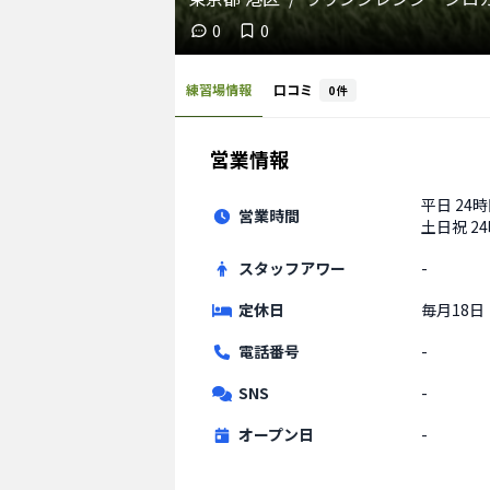
0
0
練習場情報
口コミ
0
件
営業情報
平日
24
営業時間
土日祝
2
スタッフアワー
-
定休日
毎月18日
電話番号
-
SNS
-
オープン日
-