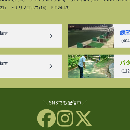
21
)
トナリノゴルフ
(
14
)
FiT24
(
43
)
練
探す
（
404
パ
探す
（
112
＼ SNSでも配信中 ／