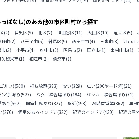
インドアで安い
(
14
)
個室のあるインドア
(
19
)
駅近のインドア
(
24
)
ちっぱなし)のある
他の
市区町村から探す
区
(
2
)
目黒区
(
5
)
北区
(
2
)
世田谷区
(
11
)
大田区
(
10
)
足立区
(
5
)
蔵野市
(
2
)
八王子市
(
5
)
練馬区
(
9
)
西東京市
(
4
)
三鷹市
(
3
)
江戸川
摩市
(
3
)
小平市
(
4
)
府中市
(
2
)
昭島市
(
2
)
国立市
(
1
)
東村山市
(
1
)
東久留米市
(
1
)
狛江市
(
2
)
清瀬市
(
1
)
ゴルフ)
(
560
)
打ち放題
(
383
)
安い
(
329
)
広い(200ヤード超)
(
21
)
ン等)あり
(
527
)
パター練習場あり
(
184
)
バンカー練習場あり
(
71
)
ブあり
(
562
)
個室打席あり
(
327
)
駅近
(
493
)
24時間営業
(
362
)
早朝
い
(
276
)
個室のあるインドア
(
322
)
駅近のインドア
(
430
)
駅近の屋