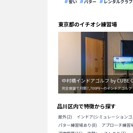
安い
パター
レンタルクラブ
東京都
のイチオシ練習場
中村橋インドアゴルフ by CUBE G
完全個室で月額7,700円〜のインドアゴルフ
品川区
内で特徴から探す
屋外
(
2
)
インドア(シミュレーションゴ
パター練習場あり
(
8
)
アプローチ練習