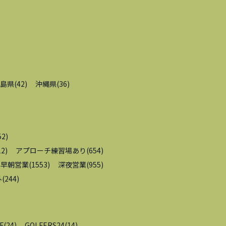
島県
(
42
)
沖縄県
(
36
)
52
)
12
)
アプローチ練習場あり
(
654
)
早朝営業
(
1553
)
深夜営業
(
955
)
外
(
244
)
F
(
24
)
GOLFERS24
(
14
)