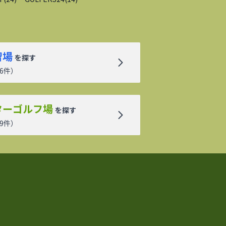
習場
を探す
6
件）
ターゴルフ場
を探す
9
件）