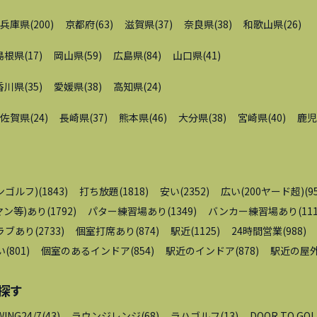
兵庫県
(
200
)
京都府
(
63
)
滋賀県
(
37
)
奈良県
(
38
)
和歌山県
(
26
)
島根県
(
17
)
岡山県
(
59
)
広島県
(
84
)
山口県
(
41
)
香川県
(
35
)
愛媛県
(
38
)
高知県
(
24
)
佐賀県
(
24
)
長崎県
(
37
)
熊本県
(
46
)
大分県
(
38
)
宮崎県
(
40
)
鹿児
ンゴルフ)
(
1843
)
打ち放題
(
1818
)
安い
(
2352
)
広い(200ヤード超)
(
9
ン等)あり
(
1792
)
パター練習場あり
(
1349
)
バンカー練習場あり
(
11
ラブあり
(
2733
)
個室打席あり
(
874
)
駅近
(
1125
)
24時間営業
(
988
)
い
(
801
)
個室のあるインドア
(
854
)
駅近のインドア
(
878
)
駅近の屋
探す
WING24/7
(
43
)
ラウンジレンジ
(
68
)
ラハゴルフ
(
13
)
DOOR TO GOL