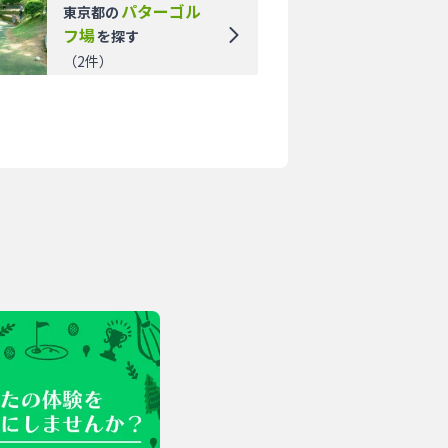
パターゴル
東京都
の
フ場
を探す
（
2
件）