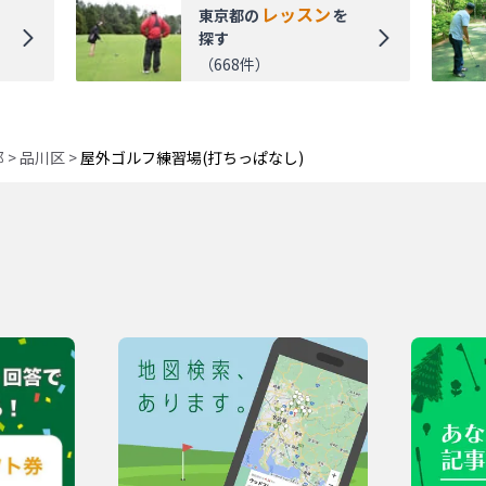
レッスン
東京都
の
を
探す
（
668
件）
都
>
品川区
>
屋外ゴルフ練習場(打ちっぱなし)