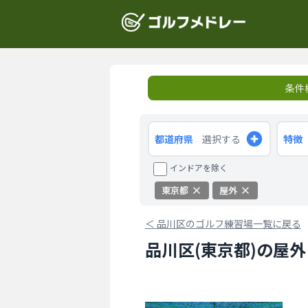
条件
都道府県
選択する
特徴
インドアを除く
東京都
屋外
＜
品川区のゴルフ練習場一覧に戻る
品川区(東京都)の屋