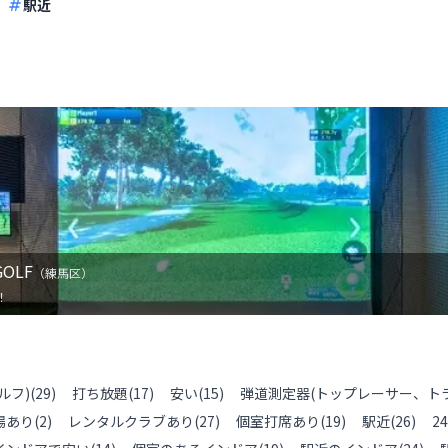
駅近
OLF
（
練馬区
）
！
ルフ)
(
29
)
打ち放題
(
17
)
安い
(
15
)
弾道測定器(トップレーサー、ト
場あり
(
2
)
レンタルクラブあり
(
27
)
個室打席あり
(
19
)
駅近
(
26
)
2