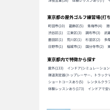
深夜営業
(
16
)
体験レッスンあり
(
7
)
東京都
の
屋外ゴルフ練習場(打
町田市
(
10
)
葛飾区
(
5
)
青梅市
(
4
)
港
渋谷区
(
1
)
江東区
(
3
)
調布市
(
3
)
武
墨田区
(
1
)
荒川区
(
1
)
杉並区
(
2
)
多
日野市
(
1
)
稲城市
(
1
)
国分寺市
(
2
)
東京都
内で特徴から探す
屋外
(
133
)
インドア(シミュレーション
弾道測定器(トップレーサー、トラックマ
ショートコースあり
(
5
)
レンタルクラ
体験レッスンあり
(
173
)
インドアで安