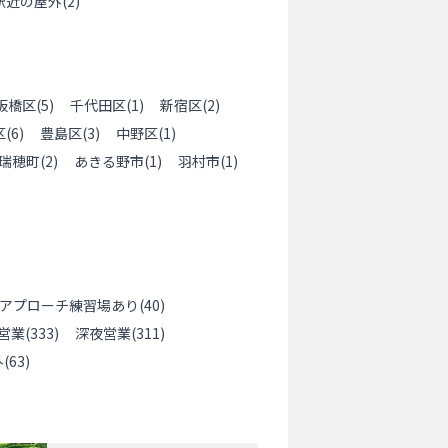
駅近の屋外
(
2
)
板橋区
(
5
)
千代田区
(
1
)
新宿区
(
2
)
区
(
6
)
豊島区
(
3
)
中野区
(
1
)
瑞穂町
(
2
)
あきる野市
(
1
)
羽村市
(
1
)
アプローチ練習場あり
(
40
)
営業
(
333
)
深夜営業
(
311
)
外
(
63
)