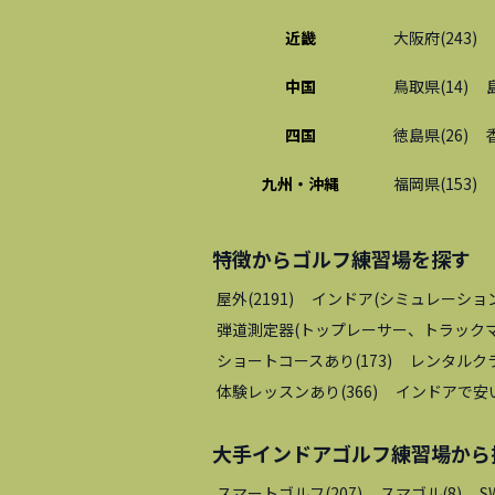
近畿
大阪府
(
243
)
中国
鳥取県
(
14
)
四国
徳島県
(
26
)
九州・沖縄
福岡県
(
153
)
特徴から
ゴルフ練習場
を探す
屋外
(
2191
)
インドア(シミュレーショ
弾道測定器(トップレーサー、トラックマ
ショートコースあり
(
173
)
レンタルク
体験レッスンあり
(
366
)
インドアで安
大手インドアゴルフ練習場
から
スマートゴルフ
(
207
)
スマゴル
(
8
)
S