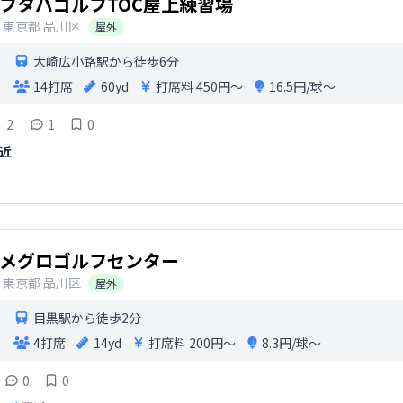
フタバゴルフTOC屋上練習場
東京都
品川区
屋外
大崎広小路駅から徒歩6分
14打席
60yd
打席料
450円〜
16.5円/球〜
2
1
0
近
メグロゴルフセンター
東京都
品川区
屋外
目黒駅から徒歩2分
4打席
14yd
打席料
200円〜
8.3円/球〜
0
0