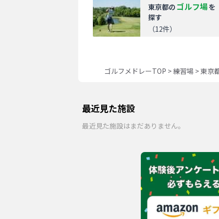
ゴルフ場
東京都
の
を
探す
（
12
件）
ゴルフメドレーTOP
>
練習場
>
東京
最近見た施設
最近見た施設はまだありません。