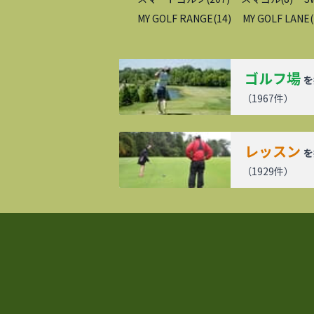
MY GOLF RANGE
(
14
)
MY GOLF LANE
(
ゴルフ場
を
（
1967
件）
レッスン
を
（
1929
件）