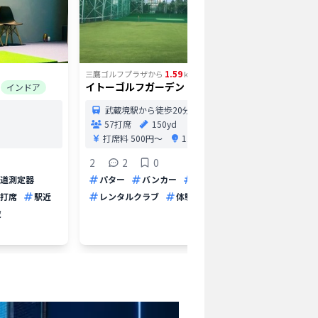
1.59
三鷹ゴルフプラザ
から
km
三鷹ゴルフ
イトーゴルフガーデン
グリーン
インドア
屋外
屋外
武蔵境駅から徒歩20分
57打席
150yd
三鷹
打席料
500円〜
11.0円/球〜
武蔵
25打
2
2
0
打席
道測定器
パター
バンカー
アプローチ
0
打席
駅近
レンタルクラブ
体験レッスン
打ち放
夜
体験レ