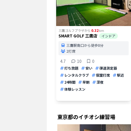
0.32
三鷹ゴルフプラザ
から
km
SMART GOLF 三鷹店
インドア
三鷹駅南口から徒歩8分
2打席
4.7
10
0
打ち放題
安い
弾道測定器
レンタルクラブ
個室打席
駅近
24時間
早朝
深夜
体験レッスン
東京都
のイチオシ練習場