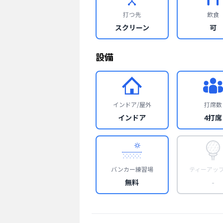
打つ先
飲食
スクリーン
可
設備
インドア/屋外
打席数
インドア
4打席
バンカー練習場
ティーアッ
無料
-