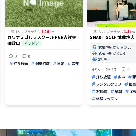
1.36
1.5
三鷹ゴルフプラザ
から
km
三鷹ゴルフプラザ
から
km
カワナミゴルフスクール PGR吉祥寺
SMART GOLF 武蔵境店
御殿山
インドア
武蔵境駅から徒歩1分
武蔵境駅から1分
0
0
2打席
打ち放題
個室打席
早朝
深夜
4.95
19
0
打ち放題
安い
弾
レンタルクラブ
個室
24時間
早朝
深
体験レッスン