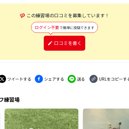
この
練習場
の口コミを募集しています！
ログイン不要
で簡単に投稿できます
口コミを書く
ツイートする
シェアする
送る
URLをコピーす
フ練習場