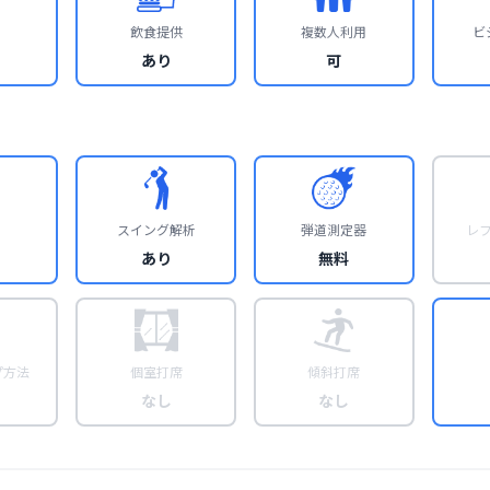
飲食提供
複数人利用
ビ
あり
可
スイング解析
弾道測定器
レ
あり
無料
プ方法
個室打席
傾斜打席
なし
なし