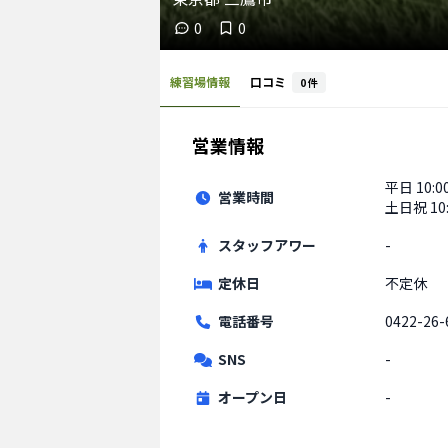
0
0
練習場情報
口コミ
0
件
営業情報
平日
10:0
営業時間
土日祝
10
スタッフアワー
-
定休日
不定休
電話番号
0422-26-
SNS
-
オープン日
-