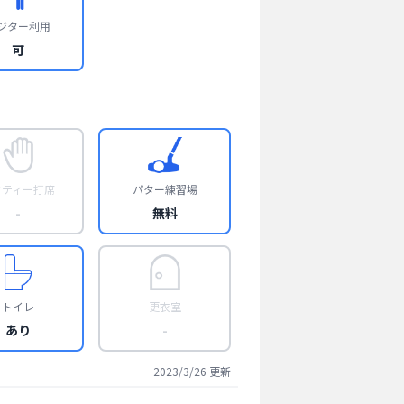
ジター利用
可
フティー打席
パター練習場
-
無料
トイレ
更衣室
あり
-
2023/3/26
更新