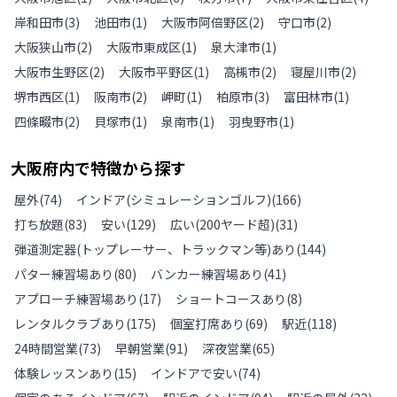
岸和田市
(
3
)
池田市
(
1
)
大阪市阿倍野区
(
2
)
守口市
(
2
)
大阪狭山市
(
2
)
大阪市東成区
(
1
)
泉大津市
(
1
)
大阪市生野区
(
2
)
大阪市平野区
(
1
)
高槻市
(
2
)
寝屋川市
(
2
)
堺市西区
(
1
)
阪南市
(
2
)
岬町
(
1
)
柏原市
(
3
)
富田林市
(
1
)
四條畷市
(
2
)
貝塚市
(
1
)
泉南市
(
1
)
羽曳野市
(
1
)
大阪府
内で特徴から探す
屋外
(
74
)
インドア(シミュレーションゴルフ)
(
166
)
打ち放題
(
83
)
安い
(
129
)
広い(200ヤード超)
(
31
)
弾道測定器(トップレーサー、トラックマン等)あり
(
144
)
パター練習場あり
(
80
)
バンカー練習場あり
(
41
)
アプローチ練習場あり
(
17
)
ショートコースあり
(
8
)
レンタルクラブあり
(
175
)
個室打席あり
(
69
)
駅近
(
118
)
24時間営業
(
73
)
早朝営業
(
91
)
深夜営業
(
65
)
体験レッスンあり
(
15
)
インドアで安い
(
74
)