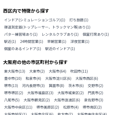
西区
内で特徴から探す
インドア(シミュレーションゴルフ)
(
1
)
打ち放題
(
1
)
弾道測定器(トップレーサー、トラックマン等)あり
(
1
)
パター練習場あり
(
1
)
レンタルクラブあり
(
1
)
個室打席あり
(
1
)
駅近
(
1
)
24時間営業
(
1
)
早朝営業
(
1
)
深夜営業
(
1
)
個室のあるインドア
(
1
)
駅近のインドア
(
1
)
大阪府
の
他の
市区町村から探す
東大阪市
(
13
)
大東市
(
2
)
大阪市
(
64
)
吹田市
(
11
)
豊中市
(
10
)
和泉市
(
4
)
大阪市淀川区
(
6
)
大阪市西区
(
6
)
堺市
(
13
)
河内長野市
(
3
)
箕面市
(
8
)
茨木市
(
6
)
交野市
(
2
)
堺市堺区
(
2
)
大阪市福島区
(
3
)
大阪市城東区
(
2
)
門真市
(
2
)
八尾市
(
5
)
大阪市鶴見区
(
2
)
大阪市浪速区
(
6
)
泉佐野市
(
3
)
大阪市中央区
(
11
)
堺市美原区
(
2
)
松原市
(
4
)
堺市南区
(
2
)
大阪市旭区
(
1
)
大阪市北区
(
6
)
枚方市
(
7
)
大阪市東住吉区
(
4
)