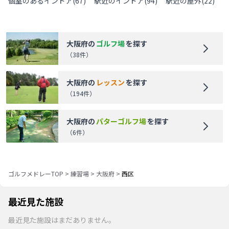
個室のあるインドア
(
67
)
駅近のインドア
(
94
)
駅近の屋外
(
22
)
大阪府
の
ゴルフ場
を探す
（
38
件）
大阪府
の
レッスン
を探す
（
194
件）
大阪府
の
パターゴルフ場
を探す
（
6
件）
ゴルフメドレーTOP
>
練習場
>
大阪府
>
西区
最近見た施設
最近見た施設はまだありません。