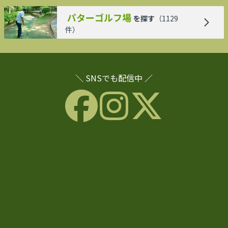
パターゴルフ場
を探す
（
1129
件）
＼ SNSでも配信中 ／