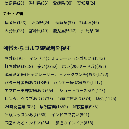
徳島県
(
26
)
香川県
(
35
)
愛媛県
(
38
)
高知県
(
24
)
九州・沖縄
福岡県
(
153
)
佐賀県
(
24
)
長崎県
(
37
)
熊本県
(
46
)
大分県
(
38
)
宮崎県
(
40
)
鹿児島県
(
42
)
沖縄県
(
36
)
特徴から
ゴルフ練習場
を探す
屋外
(
2191
)
インドア(シミュレーションゴルフ)
(
1843
)
打ち放題
(
1818
)
安い
(
2352
)
広い(200ヤード超)
(
952
)
弾道測定器(トップレーサー、トラックマン等)あり
(
1792
)
パター練習場あり
(
1349
)
バンカー練習場あり
(
1112
)
アプローチ練習場あり
(
654
)
ショートコースあり
(
173
)
レンタルクラブあり
(
2733
)
個室打席あり
(
874
)
駅近
(
1125
)
24時間営業
(
988
)
早朝営業
(
1553
)
深夜営業
(
955
)
体験レッスンあり
(
366
)
インドアで安い
(
801
)
個室のあるインドア
(
854
)
駅近のインドア
(
878
)