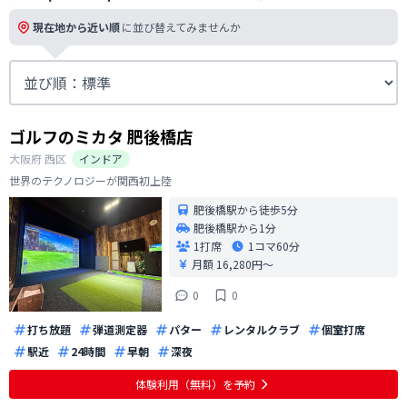
現在地から近い順
に並び替えてみませんか
ゴルフのミカタ 肥後橋店
大阪府
西区
インドア
世界のテクノロジーが関西初上陸
肥後橋駅から徒歩5分
肥後橋駅から1分
1打席
1コマ
60分
月額 16,280円〜
0
0
打ち放題
弾道測定器
パター
レンタルクラブ
個室打席
駅近
24時間
早朝
深夜
体験利用（無料）を予約