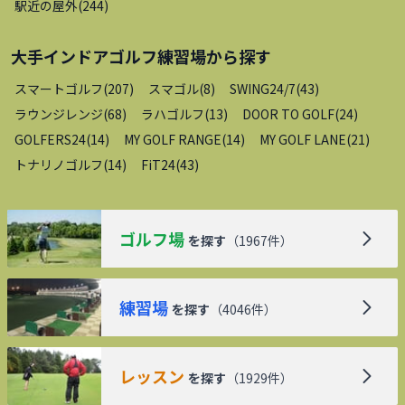
駅近の屋外
(
244
)
大手インドアゴルフ練習場
から探す
スマートゴルフ
(
207
)
スマゴル
(
8
)
SWING24/7
(
43
)
ラウンジレンジ
(
68
)
ラハゴルフ
(
13
)
DOOR TO GOLF
(
24
)
GOLFERS24
(
14
)
MY GOLF RANGE
(
14
)
MY GOLF LANE
(
21
)
トナリノゴルフ
(
14
)
FiT24
(
43
)
ゴルフ場
を探す
（
1967
件）
練習場
を探す
（
4046
件）
レッスン
を探す
（
1929
件）