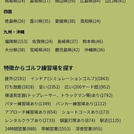
鳥取県
(
14
)
島根県
(
17
)
岡山県
(
59
)
広島県
(
84
)
山口県
(
41
)
四国
徳島県
(
26
)
香川県
(
35
)
愛媛県
(
38
)
高知県
(
24
)
九州・沖縄
福岡県
(
153
)
佐賀県
(
24
)
長崎県
(
37
)
熊本県
(
46
)
大分県
(
38
)
宮崎県
(
40
)
鹿児島県
(
42
)
沖縄県
(
36
)
特徴から
ゴルフ練習場
を探す
屋外
(
2191
)
インドア(シミュレーションゴルフ)
(
1843
)
打ち放題
(
1818
)
安い
(
2352
)
広い(200ヤード超)
(
952
)
弾道測定器(トップレーサー、トラックマン等)あり
(
1792
)
パター練習場あり
(
1349
)
バンカー練習場あり
(
1112
)
アプローチ練習場あり
(
654
)
ショートコースあり
(
173
)
レンタルクラブあり
(
2733
)
個室打席あり
(
874
)
駅近
(
1125
)
24時間営業
(
988
)
早朝営業
(
1553
)
深夜営業
(
955
)