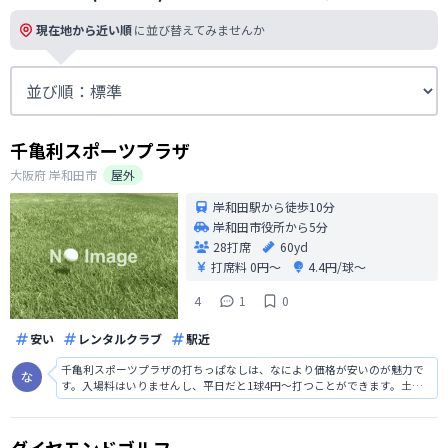
現在地から近い順
に並び替えてみませんか
千亀利スポーツプラザ
大阪府
岸和田市
屋外
岸和田駅から徒歩10分
岸和田市役所から5分
28打席
60yd
打席料
0円〜
4.4円/球〜
4
1
0
安い
レンタルクラブ
駅近
千亀利スポーツプラザの打ちっぱなしは、なにより価格が安いのが魅力で
す。入場料はいりませんし、平日だと1球4円〜打つことができます。土日
祝日でも1球5円〜打つことができるので、とても安く打ちっぱなしの練習
することができます。しかし、50ヤードくらいしか距離がないのが残念な
ところです。