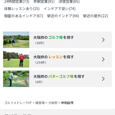
24時間営業
(
73
)
早朝営業
(
91
)
深夜営業
(
65
)
体験レッスンあり
(
15
)
インドアで安い
(
74
)
個室のあるインドア
(
67
)
駅近のインドア
(
94
)
駅近の屋外
(
22
)
大阪府
の
ゴルフ場
を探す
（
38
件）
大阪府
の
レッスン
を探す
（
194
件）
大阪府
の
パターゴルフ場
を探す
（
6
件）
ゴルフメドレーTOP
>
練習場
>
大阪府
>
岸和田市