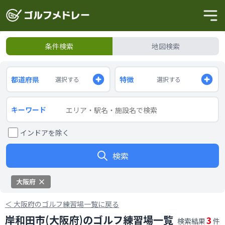
条件検索
地図検索
都道府県
特徴
選択する
選択する
キーワード
インドアを除く
検索
大阪府
＜
大阪府のゴルフ練習場一覧に戻る
岸和田市(大阪府)のゴルフ練習場一覧
3
検索結果
件