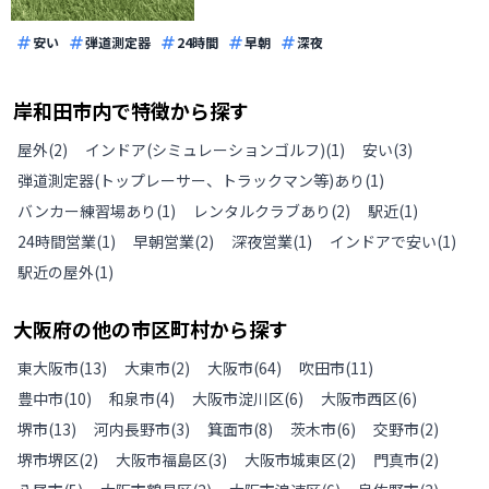
安い
弾道測定器
24時間
早朝
深夜
岸和田市
内で特徴から探す
屋外
(
2
)
インドア(シミュレーションゴルフ)
(
1
)
安い
(
3
)
弾道測定器(トップレーサー、トラックマン等)あり
(
1
)
バンカー練習場あり
(
1
)
レンタルクラブあり
(
2
)
駅近
(
1
)
24時間営業
(
1
)
早朝営業
(
2
)
深夜営業
(
1
)
インドアで安い
(
1
)
駅近の屋外
(
1
)
大阪府
の
他の
市区町村から探す
東大阪市
(
13
)
大東市
(
2
)
大阪市
(
64
)
吹田市
(
11
)
豊中市
(
10
)
和泉市
(
4
)
大阪市淀川区
(
6
)
大阪市西区
(
6
)
堺市
(
13
)
河内長野市
(
3
)
箕面市
(
8
)
茨木市
(
6
)
交野市
(
2
)
堺市堺区
(
2
)
大阪市福島区
(
3
)
大阪市城東区
(
2
)
門真市
(
2
)