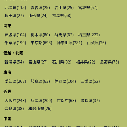
北海道
(
115
)
青森県
(
25
)
岩手県
(
25
)
宮城県
(
57
)
秋田県
(
27
)
山形県
(
24
)
福島県
(
58
)
関東
茨城県
(
104
)
栃木県
(
80
)
群馬県
(
67
)
埼玉県
(
222
)
千葉県
(
190
)
東京都
(
693
)
神奈川県
(
281
)
山梨県
(
26
)
信越・北陸
新潟県
(
54
)
富山県
(
27
)
石川県
(
32
)
福井県
(
22
)
長野県
(
75
)
東海
愛知県
(
262
)
岐阜県
(
63
)
静岡県
(
104
)
三重県
(
52
)
近畿
大阪府
(
243
)
兵庫県
(
200
)
京都府
(
63
)
滋賀県
(
37
)
奈良県
(
38
)
和歌山県
(
26
)
中国