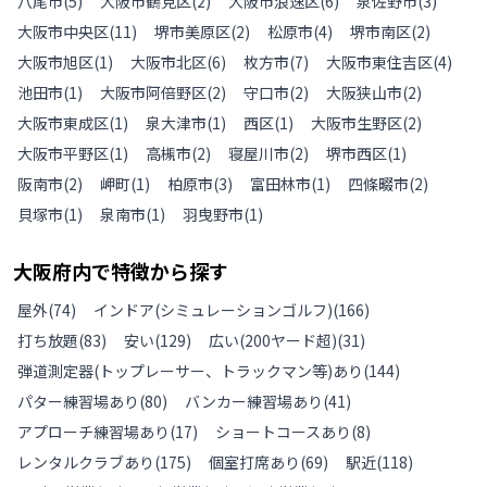
八尾市
(
5
)
大阪市鶴見区
(
2
)
大阪市浪速区
(
6
)
泉佐野市
(
3
)
大阪市中央区
(
11
)
堺市美原区
(
2
)
松原市
(
4
)
堺市南区
(
2
)
大阪市旭区
(
1
)
大阪市北区
(
6
)
枚方市
(
7
)
大阪市東住吉区
(
4
)
池田市
(
1
)
大阪市阿倍野区
(
2
)
守口市
(
2
)
大阪狭山市
(
2
)
大阪市東成区
(
1
)
泉大津市
(
1
)
西区
(
1
)
大阪市生野区
(
2
)
大阪市平野区
(
1
)
高槻市
(
2
)
寝屋川市
(
2
)
堺市西区
(
1
)
阪南市
(
2
)
岬町
(
1
)
柏原市
(
3
)
富田林市
(
1
)
四條畷市
(
2
)
貝塚市
(
1
)
泉南市
(
1
)
羽曳野市
(
1
)
大阪府
内で特徴から探す
屋外
(
74
)
インドア(シミュレーションゴルフ)
(
166
)
打ち放題
(
83
)
安い
(
129
)
広い(200ヤード超)
(
31
)
弾道測定器(トップレーサー、トラックマン等)あり
(
144
)
パター練習場あり
(
80
)
バンカー練習場あり
(
41
)
アプローチ練習場あり
(
17
)
ショートコースあり
(
8
)
レンタルクラブあり
(
175
)
個室打席あり
(
69
)
駅近
(
118
)