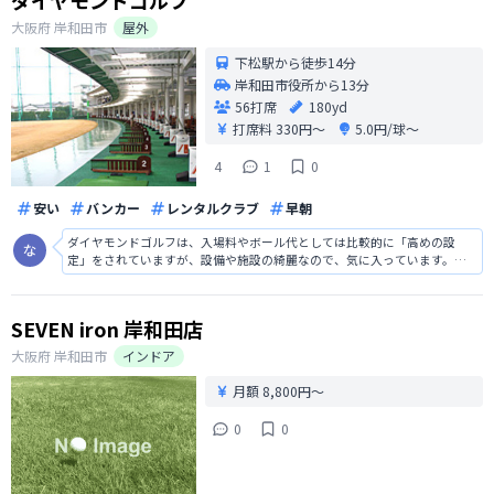
ダイヤモンドゴルフ
大阪府
岸和田市
屋外
下松駅から徒歩14分
岸和田市役所から13分
56打席
180yd
打席料
330円〜
5.0円/球〜
4
1
0
安い
バンカー
レンタルクラブ
早朝
ダイヤモンドゴルフは、入場料やボール代としては比較的に「高めの設
定」をされていますが、設備や施設の綺麗なので、気に入っています。ス
タッフの応対もとても良く、笑顔で対応してくれるので、しっかりと社員
教育されているなと感じています。トイレも一流ホテル並の綺麗さなの
で、居心地がとても良いです。
SEVEN iron 岸和田店
大阪府
岸和田市
インドア
月額 8,800円〜
0
0