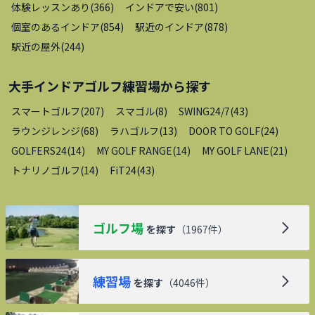
体験レッスンあり
(
366
)
インドアで安い
(
801
)
個室のあるインドア
(
854
)
駅近のインドア
(
878
)
駅近の屋外
(
244
)
大手インドアゴルフ練習場
から探す
スマートゴルフ
(
207
)
スマゴル
(
8
)
SWING24/7
(
43
)
ラウンジレンジ
(
68
)
ラハゴルフ
(
13
)
DOOR TO GOLF
(
24
)
GOLFERS24
(
14
)
MY GOLF RANGE
(
14
)
MY GOLF LANE
(
21
)
トナリノゴルフ
(
14
)
FiT24
(
43
)
ゴルフ場
を探す
（
1967
件）
練習場
を探す
（
4046
件）