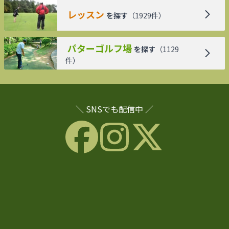
レッスン
を探す
（
1929
件）
パターゴルフ場
を探す
（
1129
件）
＼ SNSでも配信中 ／