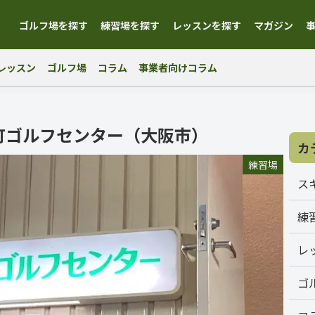
ゴルフ場を探す
練習場を探す
レッスンを探す
マガジン
レッスン
ゴルフ場
コラム
事業者向けコラム
町ゴルフセンター（大阪市）
カ
練習場
ス
練
レ
ゴ