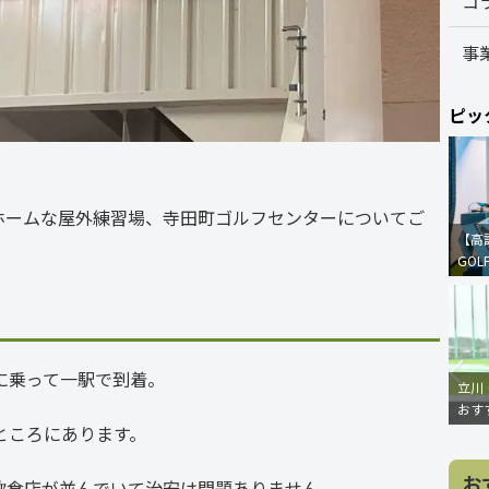
コ
事
ピッ
トホームな屋外練習場、寺田町ゴルフセンターについてご
【高
GOL
に乗って一駅で到着。
立川
おす
ところにあります。
お
飲食店が並んでいて治安は問題ありません。