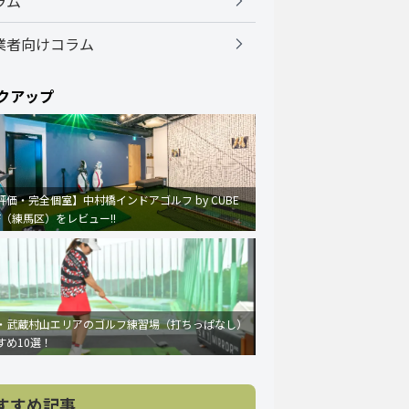
ラム
業者向けコラム
クアップ
評価・完全個室】中村橋インドアゴルフ by CUBE
F（練馬区）をレビュー!!
・武蔵村山エリアのゴルフ練習場（打ちっぱなし）
すめ10選！
すすめ記事