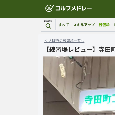
記事検索
すべて
スキルアップ
練習場
＜
大阪府
の
練習場
一覧へ
【練習場レビュー】寺田