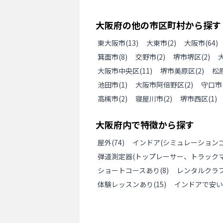
大阪府
の
他の
市区町村から探す
東大阪市
(
13
)
大東市
(
2
)
大阪市
(
64
)
箕面市
(
8
)
交野市
(
2
)
堺市堺区
(
2
)
大阪市中央区
(
11
)
堺市美原区
(
2
)
松
池田市
(
1
)
大阪市阿倍野区
(
2
)
守口市
高槻市
(
2
)
寝屋川市
(
2
)
堺市西区
(
1
)
大阪府
内で特徴から探す
屋外
(
74
)
インドア(シミュレーションゴ
弾道測定器(トップレーサー、トラックマ
ショートコースあり
(
8
)
レンタルクラ
体験レッスンあり
(
15
)
インドアで安い