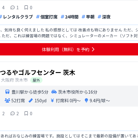
4
1
0
レンタルクラブ
個室打席
24時間
早朝
深夜
、気持ち良く伺えました 私の感想としては 改善点も特にありません ただ、
ね ただ、これは練習場の問題ではなく、シミュレーターのメーカー（ソフト
に契約したあとに
体験利用（無料）を予約
つるやゴルフセンター 茨木
大阪府
茨木市
屋外
豊川駅から徒歩5分
茨木市役所から16分
52打席
150yd
打席料
0円〜
9.4円/球〜
2
2
0
であればおなじみの練習場です。施設としてはそこまで最新の設備が置いてあ