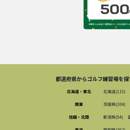
都道府県から
ゴルフ練習場
を探
北海道・東北
北海道
(
115
)
関東
茨城県
(
104
)
信越・北陸
新潟県
(
54
)
東海
愛知県
(
262
)