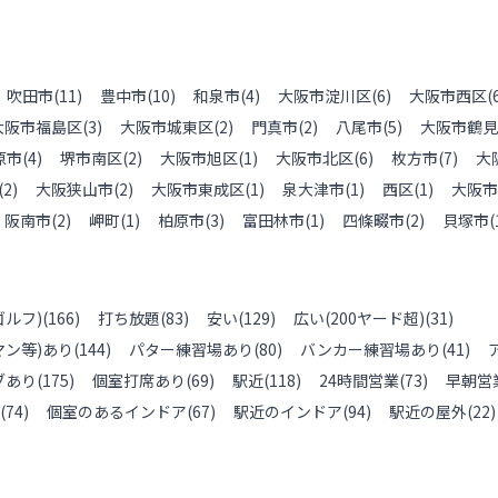
吹田市
(
11
)
豊中市
(
10
)
和泉市
(
4
)
大阪市淀川区
(
6
)
大阪市西区
(
大阪市福島区
(
3
)
大阪市城東区
(
2
)
門真市
(
2
)
八尾市
(
5
)
大阪市鶴見
原市
(
4
)
堺市南区
(
2
)
大阪市旭区
(
1
)
大阪市北区
(
6
)
枚方市
(
7
)
大
(
2
)
大阪狭山市
(
2
)
大阪市東成区
(
1
)
泉大津市
(
1
)
西区
(
1
)
大阪市
阪南市
(
2
)
岬町
(
1
)
柏原市
(
3
)
富田林市
(
1
)
四條畷市
(
2
)
貝塚市
(
ルフ)
(
166
)
打ち放題
(
83
)
安い
(
129
)
広い(200ヤード超)
(
31
)
ン等)あり
(
144
)
パター練習場あり
(
80
)
バンカー練習場あり
(
41
)
ブあり
(
175
)
個室打席あり
(
69
)
駅近
(
118
)
24時間営業
(
73
)
早朝営
(
74
)
個室のあるインドア
(
67
)
駅近のインドア
(
94
)
駅近の屋外
(
22
)