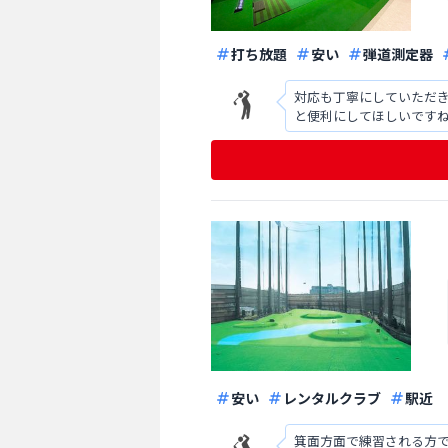
打ち放題
安い
弾道測定器
対応も丁寧にしていただき
と便利にしてほしいです
待しています あと、実際
安い
レンタルクラブ
駅近
箕面方面で練習される方