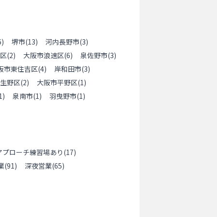
6
)
堺市
(
13
)
河内長野市
(
3
)
区
(
2
)
大阪市浪速区
(
6
)
泉佐野市
(
3
)
阪市東住吉区
(
4
)
岸和田市
(
3
)
生野区
(
2
)
大阪市平野区
(
1
)
1
)
泉南市
(
1
)
羽曳野市
(
1
)
アプローチ練習場あり
(
17
)
業
(
91
)
深夜営業
(
65
)