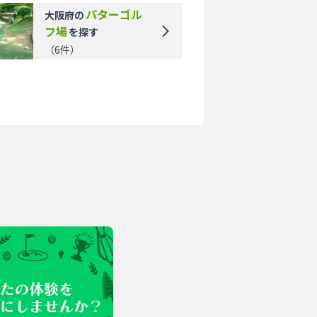
パターゴル
大阪府
の
フ場
を探す
（
6
件）