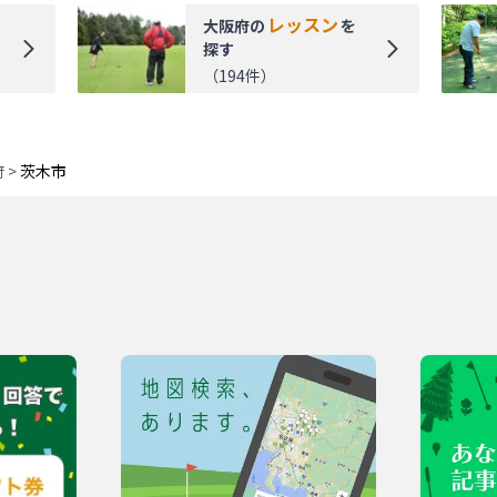
レッスン
大阪府
の
を
探す
（
194
件）
府
>
茨木市