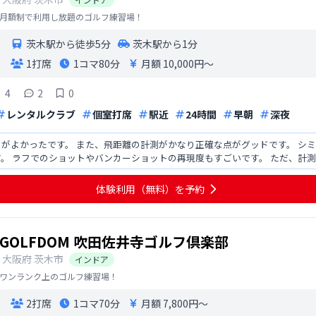
月額制で利用し放題のゴルフ練習場！
茨木駅から徒歩5分
茨木駅から1分
1打席
1コマ
80分
月額 10,000円〜
4
2
0
レンタルクラブ
個室打席
駅近
24時間
早朝
深夜
がよかったです。 また、飛距離の計測がかなり正確な点がグッドです。 シ
ショットやバンカーショットの再現度もすごいです。 ただ、計測器にクラブパスが表示されないのはマ
最初にスイン
体験利用（無料）を予約
GOLFDOM 吹田佐井寺ゴルフ倶楽部
大阪府
茨木市
インドア
ワンランク上のゴルフ練習場！
2打席
1コマ
70分
月額 7,800円〜