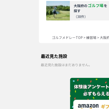
ゴルフ場
大阪府
の
を
探す
（
38
件）
ゴルフメドレーTOP
>
練習場
>
大阪
最近見た施設
最近見た施設はまだありません。