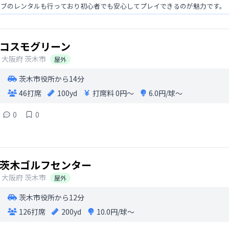
ラブのレンタルも行っており初心者でも安心してプレイできるのが魅力です。
コスモグリーン
大阪府
茨木市
屋外
茨木市役所から14分
46打席
100yd
打席料
0円〜
6.0円/球〜
0
0
茨木ゴルフセンター
大阪府
茨木市
屋外
茨木市役所から12分
126打席
200yd
10.0円/球〜