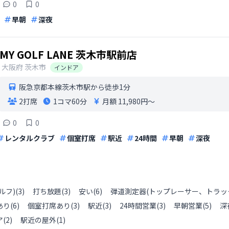
0
0
早朝
深夜
MY GOLF LANE 茨木市駅前店
大阪府
茨木市
インドア
阪急京都本線茨木市駅から徒歩1分
2打席
1コマ
60分
月額 11,980円〜
0
0
レンタルクラブ
個室打席
駅近
24時間
早朝
深夜
ルフ)
(
3
)
打ち放題
(
3
)
安い
(
6
)
弾道測定器(トップレーサー、トラッ
あり
(
6
)
個室打席あり
(
3
)
駅近
(
3
)
24時間営業
(
3
)
早朝営業
(
5
)
深
ア
(
2
)
駅近の屋外
(
1
)