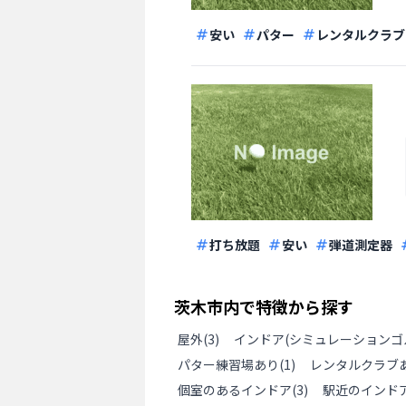
安い
パター
レンタルクラブ
打ち放題
安い
弾道測定器
茨木市
内で特徴から探す
屋外
(
3
)
インドア(シミュレーションゴ
パター練習場あり
(
1
)
レンタルクラブ
個室のあるインドア
(
3
)
駅近のインド