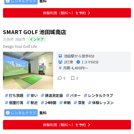
レンタルクラブ
無料
体験利用（無料〜）を予約
SMART GOLF 池田城南店
大阪府
池田市
インドア
Design Your Golf Life
池田駅から徒歩8分
2打席
1コマ
60分
月額 4,400円〜
0
0
打ち放題
安い
弾道測定器
パター
レンタルクラブ
個室打席
駅近
24時間
早朝
深夜
体験レッスン
レンタルクラブ
無料
体験利用（無料〜）を予約