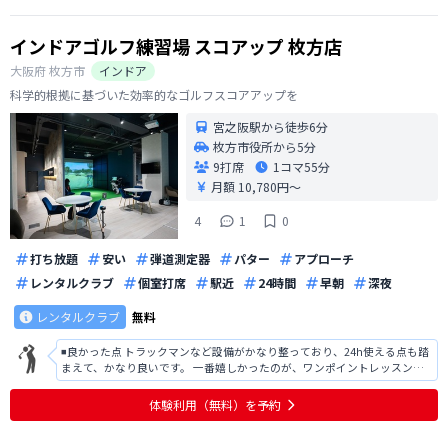
インドアゴルフ練習場 スコアップ 枚方店
大阪府
枚方市
インドア
科学的根拠に基づいた効率的なゴルフスコアアップを
宮之阪駅から徒歩6分
枚方市役所から5分
9打席
1コマ
55分
月額 10,780円〜
4
1
0
打ち放題
安い
弾道測定器
パター
アプローチ
レンタルクラブ
個室打席
駅近
24時間
早朝
深夜
レンタルクラブ
無料
◾️良かった点 トラックマンなど設備がかなり整っており、24h使える点も踏
まえて、かなり良いです。 一番嬉しかったのが、ワンポイントレッスン！
自分ではどうしようもない時、インストラクターの意見の元練習したら、
すぐに改善できた。 ◾️改善点 しかし、利用して思ったのが人工マットの交
体験利用（無料）を予約
換時期はいつな