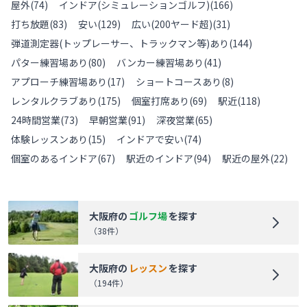
屋外
(
74
)
インドア(シミュレーションゴルフ)
(
166
)
打ち放題
(
83
)
安い
(
129
)
広い(200ヤード超)
(
31
)
弾道測定器(トップレーサー、トラックマン等)あり
(
144
)
パター練習場あり
(
80
)
バンカー練習場あり
(
41
)
アプローチ練習場あり
(
17
)
ショートコースあり
(
8
)
レンタルクラブあり
(
175
)
個室打席あり
(
69
)
駅近
(
118
)
24時間営業
(
73
)
早朝営業
(
91
)
深夜営業
(
65
)
体験レッスンあり
(
15
)
インドアで安い
(
74
)
個室のあるインドア
(
67
)
駅近のインドア
(
94
)
駅近の屋外
(
22
)
大阪府
の
ゴルフ場
を探す
（
38
件）
大阪府
の
レッスン
を探す
（
194
件）