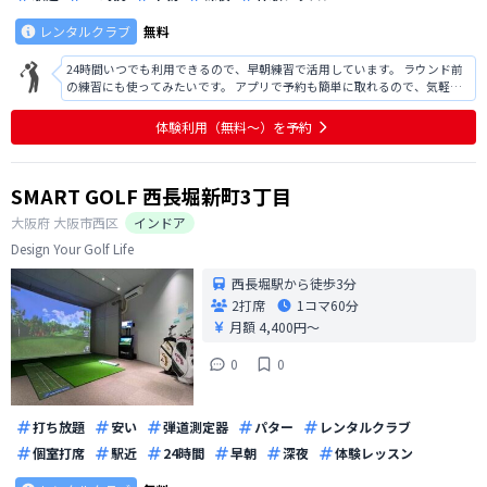
レンタルクラブ
無料
24時間いつでも利用できるので、早朝練習で活用しています。 ラウンド前
の練習にも使ってみたいです。 アプリで予約も簡単に取れるので、気軽に
通えそうです。
体験利用（無料〜）を予約
SMART GOLF 西長堀新町3丁目
大阪府
大阪市西区
インドア
Design Your Golf Life
西長堀駅から徒歩3分
2打席
1コマ
60分
月額 4,400円〜
0
0
打ち放題
安い
弾道測定器
パター
レンタルクラブ
個室打席
駅近
24時間
早朝
深夜
体験レッスン