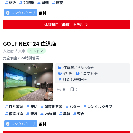
駅近
24時間
早朝
深夜
レンタルクラブ
無料
体験利用（無料）を予約
GOLF NEXT24 住道店
大阪府
大東市
インドア
完全個室で24時間営業！
住道駅から徒歩5分
6打席
1コマ
80分
月額 6,600円〜
0
0
打ち放題
安い
弾道測定器
パター
レンタルクラブ
個室打席
駅近
24時間
早朝
深夜
レンタルクラブ
無料