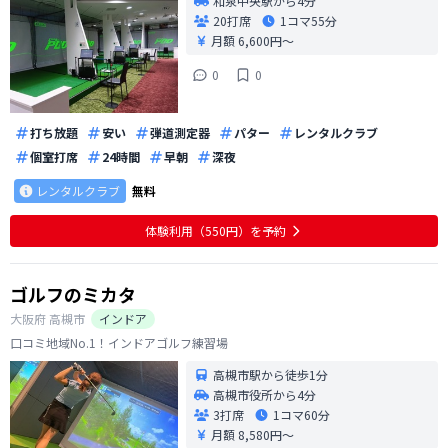
和泉中央駅から4分
20打席
1コマ
55分
月額 6,600円〜
0
0
打ち放題
安い
弾道測定器
パター
レンタルクラブ
個室打席
24時間
早朝
深夜
レンタルクラブ
無料
体験利用（550円）を予約
ゴルフのミカタ
大阪府
高槻市
インドア
口コミ地域No.1！インドアゴルフ練習場
高槻市駅から徒歩1分
高槻市役所から4分
3打席
1コマ
60分
月額 8,580円〜