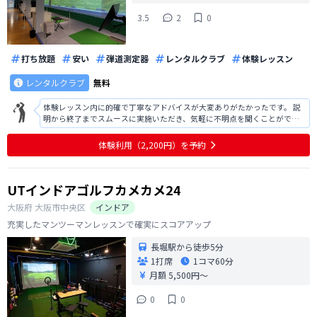
3.5
2
0
打ち放題
安い
弾道測定器
レンタルクラブ
体験レッスン
レンタルクラブ
無料
体験レッスン内に的確で丁寧なアドバイスが大変ありがたかったです。 説
明から終了までスムースに実施いただき、気軽に不明点を聞くことができ
たため、ストレスなく体験レッスンを終えることができました。 営業時間
を深夜まで延長いただくとより通いやすいと思いました。 受付では大変親
体験利用（2,200円）を予約
切にスケジュールや実施プランを
UTインドアゴルフカメカメ24
大阪府
大阪市中央区
インドア
充実したマンツーマンレッスンで確実にスコアアップ
長堀駅から徒歩5分
1打席
1コマ
60分
月額 5,500円〜
0
0