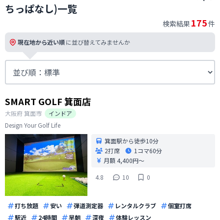
ちっぱなし)一覧
175
検索結果
件
現在地から近い順
に並び替えてみませんか
SMART GOLF 箕面店
大阪府
箕面市
インドア
Design Your Golf Life
箕面駅から徒歩10分
2打席
1コマ
60分
月額 4,400円〜
4.8
10
0
打ち放題
安い
弾道測定器
レンタルクラブ
個室打席
駅近
24時間
早朝
深夜
体験レッスン