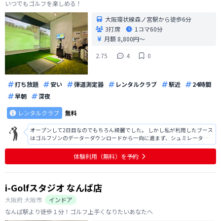
いつでもゴルフを楽しめる！
大阪環状線森ノ宮駅から徒歩6分
3打席
1コマ
60分
月額 8,800円〜
2.75
4
0
打ち放題
安い
弾道測定器
レンタルクラブ
駅近
24時間
早朝
深夜
レンタルクラブ
無料
オープンして2日目なのでもちろん綺麗でした。 しかし私が利用したブース
はゴルフゾンのデーターダウンロードから一向に進まず、シュミレーター
を時間内利用できませんでした。 無人だとしてもオープン数日はスタッフ
が当たり前にいると思ってましたがいませんでした。ゴルフメドレーから
体験利用（無料）を予約
トライアル予約をしましたが、
i-Golfスタジオ なんば店
大阪府
大阪市
インドア
なんば駅より徒歩１分！ゴルフ上手くなりたいあなたへ