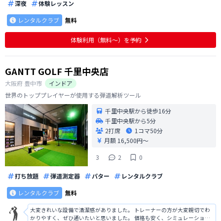
深夜
体験レッスン
レンタルクラブ
無料
体験利用（無料〜）を予約
GANTT GOLF 千里中央店
大阪府
豊中市
インドア
世界のトッププレイヤーが使用する弾道解析ツール
千里中央駅から徒歩16分
千里中央駅から5分
2打席
1コマ
50分
月額 16,500円〜
3
2
0
打ち放題
弾道測定器
パター
レンタルクラブ
レンタルクラブ
無料
大変きれいな設備で清潔感がありました。 トレーナーの方が大変親切でわ
かりやすく、ぜひ通いたいと思いました。 価格も安く、シミュレーション