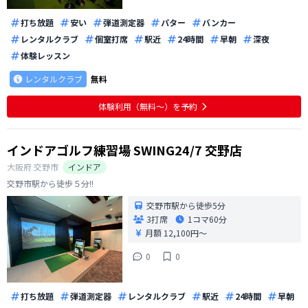
打ち放題
安い
弾道測定器
パター
バンカー
レンタルクラブ
個室打席
駅近
24時間
早朝
深夜
体験レッスン
レンタルクラブ
無料
体験利用（無料〜）を予約
インドアゴルフ練習場 SWING24/7 交野店
大阪府
交野市
インドア
交野市駅から徒歩５分!!
交野市駅から徒歩5分
3打席
1コマ
60分
月額 12,100円〜
0
0
打ち放題
弾道測定器
レンタルクラブ
駅近
24時間
早朝