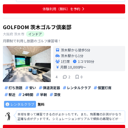
ゴルフに最適な設定で通えそうでよかったです。 全国展開しているので安
心して通える設備で安心しました。 プロのレッスンを手軽に受けることが
体験利用（無料）を予約
できて納得の料金体系で通いや
GOLFDOM 茨木ゴルフ倶楽部
大阪府
茨木市
インドア
月額制で利用し放題のゴルフ練習場！
茨木駅から徒歩5分
茨木駅から1分
1打席
1コマ
80分
月額 10,000円〜
4
2
0
打ち放題
安い
弾道測定器
レンタルクラブ
個室打席
駅近
24時間
早朝
深夜
レンタルクラブ
無料
本球を使って練習できるのがよかったです。 また、飛距離の計測がかなり
正確な点がグッドです。 シミュレーションがリアルで傾斜の再現などがし
っかりされています。 ラフでのショットやバンカーショットの再現度もす
ごいです。 ただ、計測器にクラブパスが表示されないのはマイナス評価で