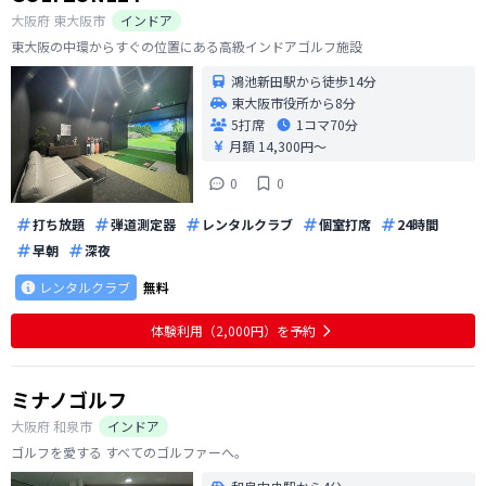
大阪府
東大阪市
インドア
東大阪の中環からすぐの位置にある高級インドアゴルフ施設
鴻池新田駅から徒歩14分
東大阪市役所から8分
5打席
1コマ
70分
月額 14,300円〜
0
0
打ち放題
弾道測定器
レンタルクラブ
個室打席
24時間
早朝
深夜
レンタルクラブ
無料
体験利用（2,000円）を予約
ミナノゴルフ
大阪府
和泉市
インドア
ゴルフを愛する すべてのゴルファーへ。