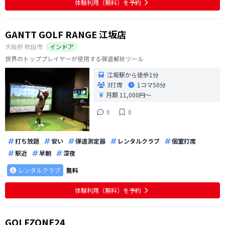
体験利用（無料）を予約
す。 それに最初にスイン
GANTT GOLF RANGE 江坂店
大阪府
吹田市
インドア
世界のトッププレイヤーが使用する弾道解析ツール
江坂駅から徒歩1分
3打席
1コマ
50分
月額 11,000円〜
0
0
打ち放題
安い
弾道測定器
レンタルクラブ
個室打席
駅近
早朝
深夜
レンタルクラブ
無料
体験利用（無料）を予約
GOLFZONE24