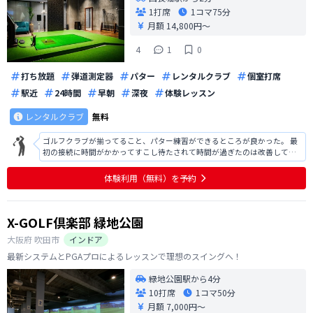
1打席
1コマ
75分
月額 14,800円〜
4
1
0
打ち放題
弾道測定器
パター
レンタルクラブ
個室打席
駅近
24時間
早朝
深夜
体験レッスン
レンタルクラブ
無料
ゴルフクラブが揃ってること、パター練習ができるところが良かった。 最
初の接続に時間がかかってすこし待たされて時間が過ぎたのは改善してほ
しい。一方使用経験があるので説明を省いてくれたのはよかった。 あとは
室内がゴミがあったり汚い部分があり衛生的には少し気になった。ほこり
体験利用（無料）を予約
もあったのでもう少し掃除されてい
X-GOLF倶楽部 緑地公園
大阪府
吹田市
インドア
最新システムとPGAプロによるレッスンで理想のスイングへ！
緑地公園駅から4分
10打席
1コマ
50分
月額 7,000円〜