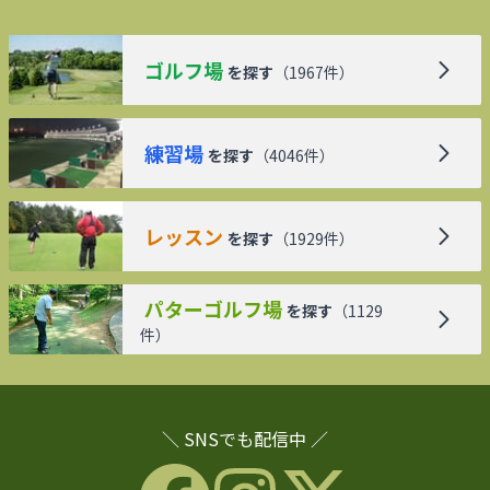
ゴルフ場
を探す
（
1967
件）
練習場
を探す
（
4046
件）
レッスン
を探す
（
1929
件）
パターゴルフ場
を探す
（
1129
件）
＼ SNSでも配信中 ／