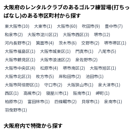
大阪府
の
レンタルクラブのあるゴルフ練習場(打ちっ
ぱなし)のある
市区町村から探す
東大阪市
(
10
)
大東市
(
1
)
大阪市
(
60
)
吹田市
(
9
)
豊中市
(
7
)
和泉市
(
2
)
大阪市淀川区
(
2
)
大阪市西区
(
3
)
堺市
(
12
)
河内長野市
(
2
)
箕面市
(
4
)
茨木市
(
6
)
交野市
(
2
)
堺市堺区
(
1
)
大阪市福島区
(
1
)
大阪市城東区
(
1
)
門真市
(
1
)
八尾市
(
5
)
大阪市鶴見区
(
1
)
大阪市浪速区
(
2
)
泉佐野市
(
2
)
大阪市中央区
(
4
)
松原市
(
4
)
堺市南区
(
2
)
大阪市旭区
(
1
)
大阪市北区
(
3
)
枚方市
(
5
)
岸和田市
(
2
)
池田市
(
1
)
大阪市阿倍野区
(
1
)
守口市
(
2
)
大阪狭山市
(
1
)
泉大津市
(
1
)
西区
(
1
)
高槻市
(
2
)
寝屋川市
(
1
)
阪南市
(
1
)
岬町
(
1
)
柏原市
(
2
)
富田林市
(
1
)
四條畷市
(
2
)
貝塚市
(
1
)
泉南市
(
1
)
羽曳野市
(
1
)
大阪府
内で特徴から探す