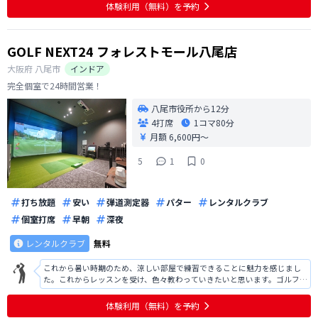
体験利用（無料）を予約
GOLF NEXT24 フォレストモール八尾店
大阪府
八尾市
インドア
完全個室で24時間営業！
八尾市役所から12分
4打席
1コマ
80分
月額 6,600円〜
5
1
0
打ち放題
安い
弾道測定器
パター
レンタルクラブ
個室打席
早朝
深夜
レンタルクラブ
無料
これから暑い時期のため、涼しい部屋で練習できることに魅力を感じまし
た。これからレッスンを受け、色々教わっていきたいと思います。ゴルフが
好きになるきっかけになるよう通っていきたいと思います。 上からの映像
や後ろからの映像があり、自分の状態が詳しく分かり活用していこうと思
体験利用（無料）を予約
いました。 良かった為、入会しよ