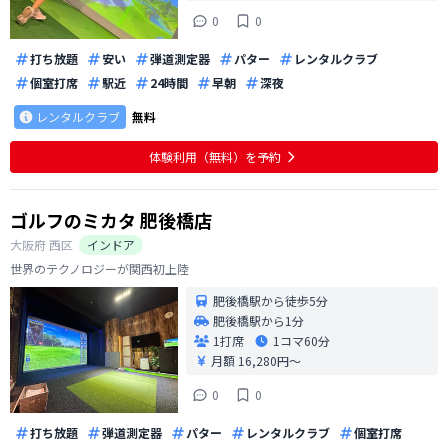
0
0
打ち放題
安い
弾道測定器
パター
レンタルクラブ
個室打席
駅近
24時間
早朝
深夜
レンタルクラブ
無料
体験利用（無料）を予約
ゴルフのミカタ 肥後橋店
大阪府
西区
インドア
世界のテクノロジーが関西初上陸
肥後橋駅から徒歩5分
肥後橋駅から1分
1打席
1コマ
60分
月額 16,280円〜
0
0
打ち放題
弾道測定器
パター
レンタルクラブ
個室打席