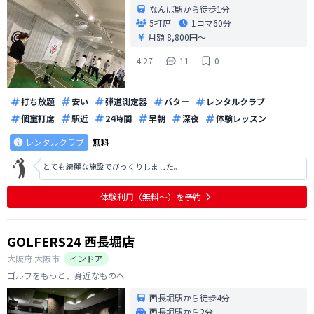
なんば駅から徒歩1分
5打席
1コマ
60分
月額 8,800円〜
4.27
11
0
打ち放題
安い
弾道測定器
パター
レンタルクラブ
個室打席
駅近
24時間
早朝
深夜
体験レッスン
レンタルクラブ
無料
とても綺麗な施設でびっくりしました。
体験利用（無料〜）を予約
GOLFERS24 西長堀店
大阪府
大阪市
インドア
ゴルフをもっと、身近なものへ
西長堀駅から徒歩4分
西長堀駅から2分