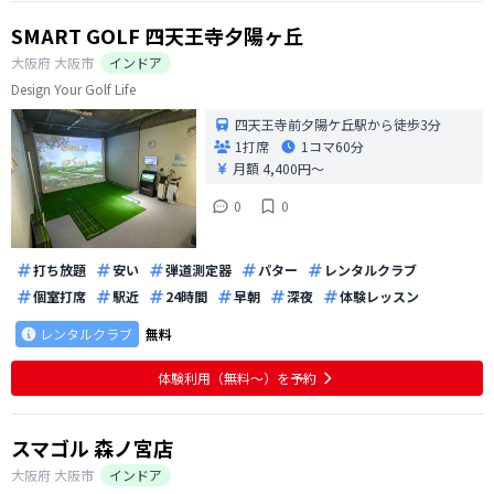
SMART GOLF 四天王寺夕陽ヶ丘
大阪府
大阪市
インドア
Design Your Golf Life
四天王寺前夕陽ケ丘駅から徒歩3分
1打席
1コマ
60分
月額 4,400円〜
0
0
打ち放題
安い
弾道測定器
パター
レンタルクラブ
個室打席
駅近
24時間
早朝
深夜
体験レッスン
レンタルクラブ
無料
体験利用（無料〜）を予約
スマゴル 森ノ宮店
大阪府
大阪市
インドア