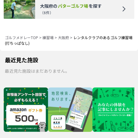
大阪府
の
パターゴルフ場
を探す
（
6
件）
ゴルフメドレーTOP
>
練習場
>
大阪府
>
レンタルクラブのあるゴルフ練習場
(打ちっぱなし)
最近見た施設
最近見た施設はまだありません。