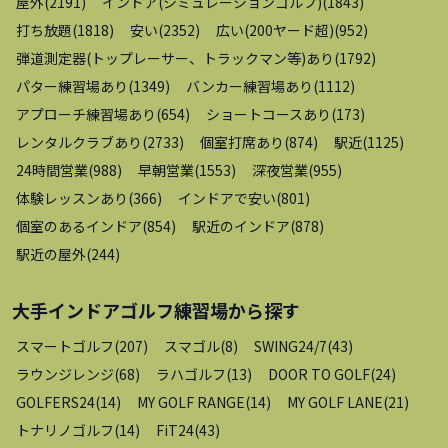
屋外
(
2191
)
インドア(シミュレーションゴルフ)
(
1843
)
打ち放題
(
1818
)
安い
(
2352
)
広い(200ヤード超)
(
952
)
弾道測定器(トップレーサー、トラックマン等)あり
(
1792
)
パター練習場あり
(
1349
)
バンカー練習場あり
(
1112
)
アプローチ練習場あり
(
654
)
ショートコースあり
(
173
)
レンタルクラブあり
(
2733
)
個室打席あり
(
874
)
駅近
(
1125
)
24時間営業
(
988
)
早朝営業
(
1553
)
深夜営業
(
955
)
体験レッスンあり
(
366
)
インドアで安い
(
801
)
個室のあるインドア
(
854
)
駅近のインドア
(
878
)
駅近の屋外
(
244
)
大手インドアゴルフ練習場
から探す
スマートゴルフ
(
207
)
スマゴル
(
8
)
SWING24/7
(
43
)
ラウンジレンジ
(
68
)
ラハゴルフ
(
13
)
DOOR TO GOLF
(
24
)
GOLFERS24
(
14
)
MY GOLF RANGE
(
14
)
MY GOLF LANE
(
21
)
トナリノゴルフ
(
14
)
FiT24
(
43
)