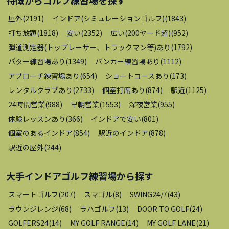
屋外
(
2191
)
インドア(シミュレーションゴルフ)
(
1843
)
打ち放題
(
1818
)
安い
(
2352
)
広い(200ヤード超)
(
952
)
弾道測定器(トップレーサー、トラックマン等)あり
(
1792
)
パター練習場あり
(
1349
)
バンカー練習場あり
(
1112
)
アプローチ練習場あり
(
654
)
ショートコースあり
(
173
)
レンタルクラブあり
(
2733
)
個室打席あり
(
874
)
駅近
(
1125
)
24時間営業
(
988
)
早朝営業
(
1553
)
深夜営業
(
955
)
体験レッスンあり
(
366
)
インドアで安い
(
801
)
個室のあるインドア
(
854
)
駅近のインドア
(
878
)
駅近の屋外
(
244
)
大手インドアゴルフ練習場
から探す
スマートゴルフ
(
207
)
スマゴル
(
8
)
SWING24/7
(
43
)
ラウンジレンジ
(
68
)
ラハゴルフ
(
13
)
DOOR TO GOLF
(
24
)
GOLFERS24
(
14
)
MY GOLF RANGE
(
14
)
MY GOLF LANE
(
21
)