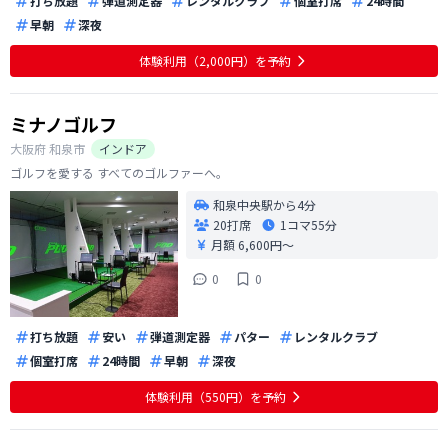
打ち放題
弾道測定器
レンタルクラブ
個室打席
24時間
早朝
深夜
体験利用（2,000円）を予約
ミナノゴルフ
大阪府
和泉市
インドア
ゴルフを愛する すべてのゴルファーへ。
和泉中央駅から4分
20打席
1コマ
55分
月額 6,600円〜
0
0
打ち放題
安い
弾道測定器
パター
レンタルクラブ
個室打席
24時間
早朝
深夜
体験利用（550円）を予約