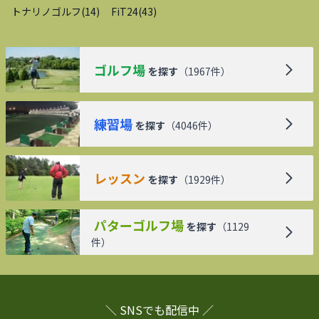
トナリノゴルフ
(
14
)
FiT24
(
43
)
ゴルフ場
を探す
（
1967
件）
練習場
を探す
（
4046
件）
レッスン
を探す
（
1929
件）
パターゴルフ場
を探す
（
1129
件）
＼ SNSでも配信中 ／