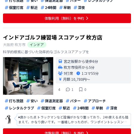
打ち放題
安い
弾道測定器
パター
レンタルクラブ
個室打席
駅近
24時間
早朝
深夜
体験利用（無料）を予約
インドアゴルフ練習場 スコアップ 枚方店
大阪府
枚方市
インドア
科学的根拠に基づいた効率的なゴルフスコアアップを
宮之阪駅から徒歩6分
枚方市役所から5分
9打席
1コマ
55分
月額 10,780円〜
4
1
0
打ち放題
安い
弾道測定器
パター
アプローチ
レンタルクラブ
個室打席
駅近
24時間
早朝
深夜
◾️良かった点 トラックマンなど設備がかなり整っており、24h使える点も踏
まえて、かなり良いです。 一番嬉しかったのが、ワンポイントレッスン！
自分ではどうしようもない時、インストラクターの意見の元練習したら、
すぐに改善できた。 ◾️改善点 しかし、利用して思ったのが人工マットの交
体験利用（無料）を予約