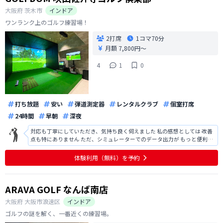
大阪府
茨木市
インドア
ワンランク上のゴルフ練習場！
2打席
1コマ
70分
月額 7,800円〜
4
1
0
打ち放題
安い
弾道測定器
レンタルクラブ
個室打席
24時間
早朝
深夜
対応も丁寧にしていただき、気持ち良く伺えました 私の感想としては 改善
点も特にありません ただ、シミュレーターでのデータ出力が もっと便利に
してほしいですね ただ、これは練習場の問題ではなく、シミュレーターの
メーカー（ソフト対応）がしていくことなのでそちらに期待しています あ
体験利用（無料）を予約
と、実際に契約したあとに
ARAVA GOLF なんば南店
大阪府
大阪市浪速区
インドア
ゴルフの謎を解く、一番近くの練習場。