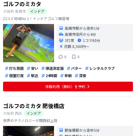
ゴルフのミカタ
大阪府
高槻市
インドア
口コミ地域No.1！インドアゴルフ練習場
高槻市駅から徒歩1分
高槻市役所から4分
3打席
1コマ
60分
月額 8,580円〜
0
0
打ち放題
安い
弾道測定器
パター
レンタルクラブ
個室打席
駅近
24時間
早朝
深夜
体験利用（無料）を予約
ゴルフのミカタ 肥後橋店
大阪府
西区
インドア
世界のテクノロジーが関西初上陸
肥後橋駅から徒歩5分