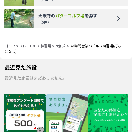
大阪府
の
パターゴルフ場
を探す
（
6
件）
ゴルフメドレーTOP
>
練習場
>
大阪府
>
24時間営業のゴルフ練習場(打ちっ
ぱなし)
最近見た施設
最近見た施設はまだありません。