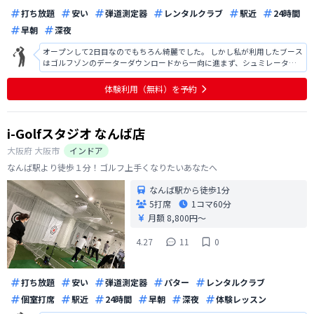
打ち放題
安い
弾道測定器
レンタルクラブ
駅近
24時間
早朝
深夜
オープンして2日目なのでもちろん綺麗でした。 しかし私が利用したブース
はゴルフゾンのデーターダウンロードから一向に進まず、シュミレーター
を時間内利用できませんでした。 無人だとしてもオープン数日はスタッフ
が当たり前にいると思ってましたがいませんでした。ゴルフメドレーから
体験利用（無料）を予約
トライアル予約をしましたが、
i-Golfスタジオ なんば店
大阪府
大阪市
インドア
なんば駅より徒歩１分！ゴルフ上手くなりたいあなたへ
なんば駅から徒歩1分
5打席
1コマ
60分
月額 8,800円〜
4.27
11
0
打ち放題
安い
弾道測定器
パター
レンタルクラブ
個室打席
駅近
24時間
早朝
深夜
体験レッスン