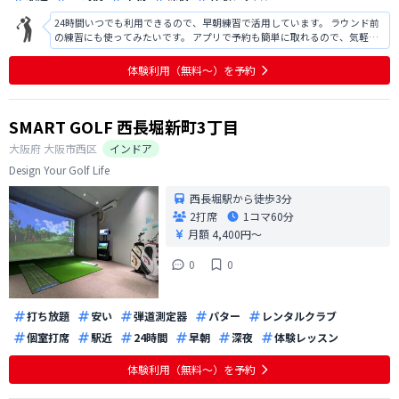
24時間いつでも利用できるので、早朝練習で活用しています。 ラウンド前
の練習にも使ってみたいです。 アプリで予約も簡単に取れるので、気軽に
通えそうです。
体験利用（無料〜）を予約
SMART GOLF 西長堀新町3丁目
大阪府
大阪市西区
インドア
Design Your Golf Life
西長堀駅から徒歩3分
2打席
1コマ
60分
月額 4,400円〜
0
0
打ち放題
安い
弾道測定器
パター
レンタルクラブ
個室打席
駅近
24時間
早朝
深夜
体験レッスン
体験利用（無料〜）を予約