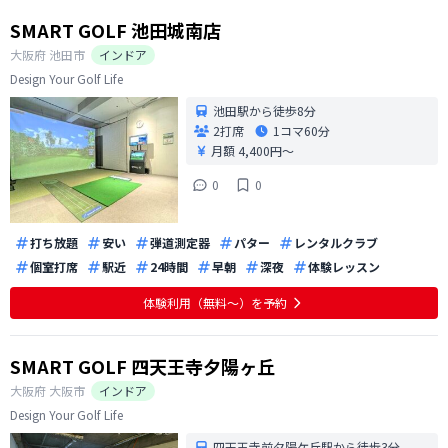
SMART GOLF 池田城南店
大阪府
池田市
インドア
Design Your Golf Life
池田駅から徒歩8分
2打席
1コマ
60分
月額 4,400円〜
0
0
打ち放題
安い
弾道測定器
パター
レンタルクラブ
個室打席
駅近
24時間
早朝
深夜
体験レッスン
体験利用（無料〜）を予約
SMART GOLF 四天王寺夕陽ヶ丘
大阪府
大阪市
インドア
Design Your Golf Life
四天王寺前夕陽ケ丘駅から徒歩3分