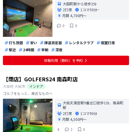
大国町駅から徒歩2分
2打席
1コマ
50分~
月額 4,700円〜
0
0
打ち放題
安い
弾道測定器
レンタルクラブ
個室打席
駅近
24時間
早朝
深夜
体験利用（無料）を予約
【閉店】GOLFERS24 南森町店
大阪府
大阪市
インドア
ゴルフをもっと、身近なものへ
大阪天満宮駅9番出口徒歩1分、南森町
駅
2打席
1コマ
90分
月額 4,500円〜
4
2
0