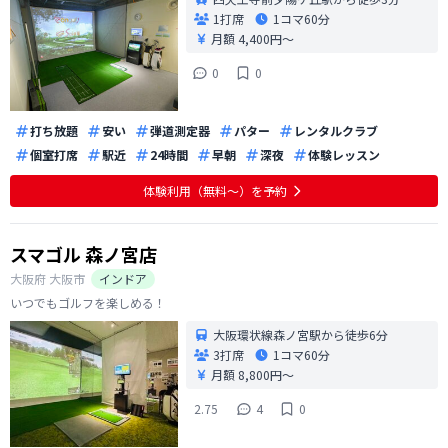
1打席
1コマ
60分
月額 4,400円〜
0
0
打ち放題
安い
弾道測定器
パター
レンタルクラブ
個室打席
駅近
24時間
早朝
深夜
体験レッスン
体験利用（無料〜）を予約
スマゴル 森ノ宮店
大阪府
大阪市
インドア
いつでもゴルフを楽しめる！
大阪環状線森ノ宮駅から徒歩6分
3打席
1コマ
60分
月額 8,800円〜
2.75
4
0