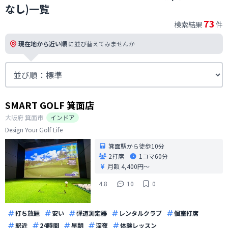
なし)一覧
73
検索結果
件
現在地から近い順
に並び替えてみませんか
SMART GOLF 箕面店
大阪府
箕面市
インドア
Design Your Golf Life
箕面駅から徒歩10分
2打席
1コマ
60分
月額 4,400円〜
4.8
10
0
打ち放題
安い
弾道測定器
レンタルクラブ
個室打席
駅近
24時間
早朝
深夜
体験レッスン