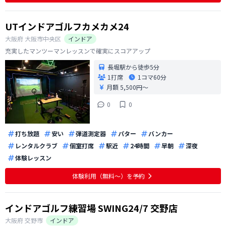
UTインドアゴルフカメカメ24
大阪府
大阪市中央区
インドア
充実したマンツーマンレッスンで確実にスコアアップ
長堀駅から徒歩5分
1打席
1コマ
60分
月額 5,500円〜
0
0
打ち放題
安い
弾道測定器
パター
バンカー
レンタルクラブ
個室打席
駅近
24時間
早朝
深夜
体験レッスン
体験利用（無料〜）を予約
インドアゴルフ練習場 SWING24/7 交野店
大阪府
交野市
インドア