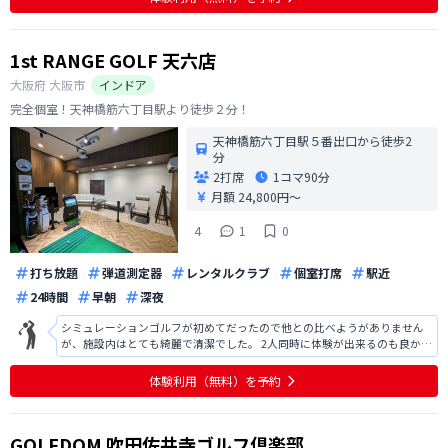
換時期はいつな
1st RANGE GOLF 天六店
大阪府
大阪市
インドア
完全個室！天神橋筋六丁目駅より徒歩２分！
天神橋筋六丁目駅５番出口から徒歩2
分
2打席
1コマ
90分
月額 24,800円〜
4
1
0
打ち放題
弾道測定器
レンタルクラブ
個室打席
駅近
24時間
早朝
深夜
シミュレーションゴルフが初めてだったので他との比べようがありません
が、施設内はとても綺麗で清潔でした。 2人同時に体験が出来るのも良かっ
たですが、もう少し試打出来る時間が長い方が良かったです。入店してか
ら60分で退店となりましたのでとても短い時間だと感じました。入会し無
体験利用（無料）を予約
さそうに見えたのでしょうか。何
GOLFDOM 吹田佐井寺ゴルフ倶楽部