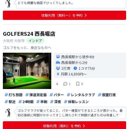
とても綺麗な施設でびっくりしました。
体験利用（無料〜）を予約
GOLFERS24 西長堀店
大阪府
大阪市
インドア
ゴルフをもっと、身近なものへ
西長堀駅から徒歩4分
西長堀駅から2分
1打席
1コマ
75分
月額 14,800円〜
4
1
0
打ち放題
弾道測定器
パター
レンタルクラブ
個室打席
駅近
24時間
早朝
深夜
体験レッスン
ゴルフクラブが揃ってること、パター練習ができるところが良かった。 最
初の接続に時間がかかってすこし待たされて時間が過ぎたのは改善してほ
しい。一方使用経験があるので説明を省いてくれたのはよかった。 あとは
室内がゴミがあったり汚い部分があり衛生的には少し気になった。ほこり
体験利用（無料）を予約
もあったのでもう少し掃除されてい