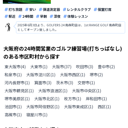
打ち放題
安い
弾道測定器
レンタルクラブ
個室打席
駅近
24時間
早朝
深夜
体験レッスン
2025年6月3日より、GOLFERS 24 南森町店は、1st RANGE GOLF 南森町店
としてオープン致しました。
大阪府
の
24時間営業のゴルフ練習場(打ちっぱなし)
のある
市区町村から探す
東大阪市
(
4
)
大東市
(
1
)
大阪市
(
37
)
吹田市
(
3
)
豊中市
(
2
)
和泉市
(
1
)
大阪市淀川区
(
1
)
大阪市西区
(
1
)
堺市
(
2
)
河内長野市
(
1
)
箕面市
(
3
)
茨木市
(
3
)
交野市
(
1
)
大阪市鶴見区
(
1
)
大阪市浪速区
(
1
)
大阪市中央区
(
1
)
堺市美原区
(
1
)
大阪市北区
(
1
)
枚方市
(
1
)
岸和田市
(
1
)
池田市
(
1
)
大阪市阿倍野区
(
1
)
大阪市東成区
(
1
)
西区
(
1
)
高槻市
(
1
)
寝屋川市
(
1
)