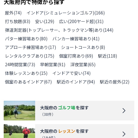
大阪府
内で特徴から探す
屋外
(
74
)
インドア(シミュレーションゴルフ)
(
166
)
打ち放題
(
83
)
安い
(
129
)
広い(200ヤード超)
(
31
)
弾道測定器(トップレーサー、トラックマン等)あり
(
144
)
パター練習場あり
(
80
)
バンカー練習場あり
(
41
)
アプローチ練習場あり
(
17
)
ショートコースあり
(
8
)
レンタルクラブあり
(
175
)
個室打席あり
(
69
)
駅近
(
118
)
24時間営業
(
73
)
早朝営業
(
91
)
深夜営業
(
65
)
体験レッスンあり
(
15
)
インドアで安い
(
74
)
個室のあるインドア
(
67
)
駅近のインドア
(
94
)
駅近の屋外
(
22
)
大阪府
の
ゴルフ場
を探す
（
38
件）
大阪府
の
レッスン
を探す
（
194
件）