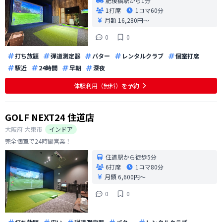
肥後橋駅から1分
1打席
1コマ
60分
月額 16,280円〜
0
0
打ち放題
弾道測定器
パター
レンタルクラブ
個室打席
駅近
24時間
早朝
深夜
体験利用（無料）を予約
GOLF NEXT24 住道店
大阪府
大東市
インドア
完全個室で24時間営業！
住道駅から徒歩5分
6打席
1コマ
80分
月額 6,600円〜
0
0