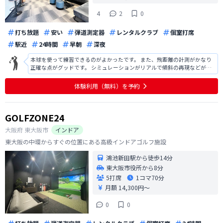
4
2
0
打ち放題
安い
弾道測定器
レンタルクラブ
個室打席
駅近
24時間
早朝
深夜
本球を使って練習できるのがよかったです。 また、飛距離の計測がかなり
正確な点がグッドです。 シミュレーションがリアルで傾斜の再現などがし
っかりされています。 ラフでのショットやバンカーショットの再現度もす
ごいです。 ただ、計測器にクラブパスが表示されないのはマイナス評価で
体験利用（無料）を予約
す。 それに最初にスイン
GOLFZONE24
大阪府
東大阪市
インドア
東大阪の中環からすぐの位置にある高級インドアゴルフ施設
鴻池新田駅から徒歩14分
東大阪市役所から8分
5打席
1コマ
70分
月額 14,300円〜
0
0