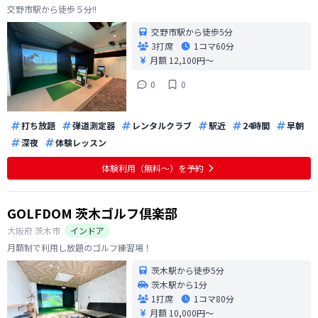
交野市駅から徒歩５分!!
交野市駅から徒歩5分
3打席
1コマ
60分
月額 12,100円〜
0
0
打ち放題
弾道測定器
レンタルクラブ
駅近
24時間
早朝
深夜
体験レッスン
体験利用（無料〜）を予約
GOLFDOM 茨木ゴルフ倶楽部
大阪府
茨木市
インドア
月額制で利用し放題のゴルフ練習場！
茨木駅から徒歩5分
茨木駅から1分
1打席
1コマ
80分
月額 10,000円〜