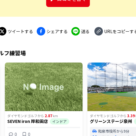
ツイートする
シェアする
送る
URLをコピーす
ルフ練習場
2.87
3.39
ダイヤモンドゴルフ
から
km
ダイヤモンドゴルフ
から
SEVEN iron 岸和田店
グリーンステージ泉州
インドア
和泉市役所から9分
0
0