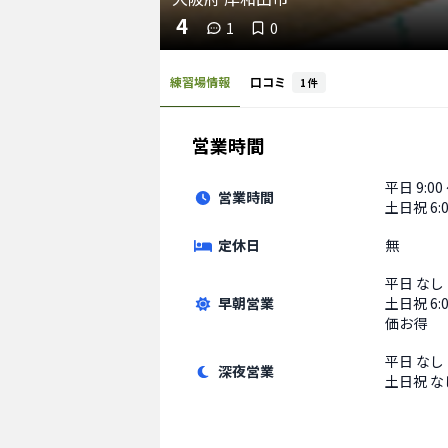
4
1
0
練習場情報
口コミ
1
件
営業時間
平日
9:00
営業時間
土日祝
6:
定休日
無
平日
なし
早朝営業
土日祝
6
価お得
平日
なし
深夜営業
土日祝
な