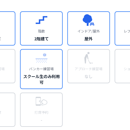
階数
インドア/屋外
レ
席
2階建て
屋外
習場
バンカー練習場
アプローチ練習場
シ
スクール生のみ利用
なし
可
席
打席予約
-