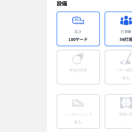
設備
広さ
打席数
180ヤード
56打
弾道測定器
パター練
-
なし
レンタルシューズ
個室打
なし
-