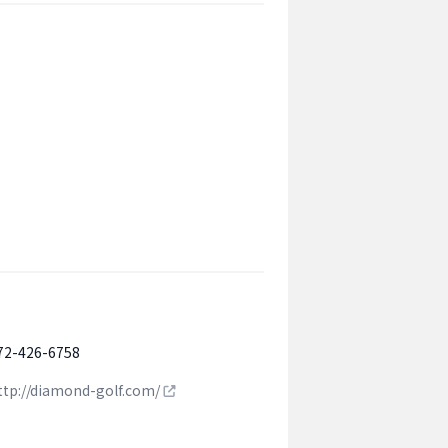
72-426-6758
ttp://diamond-golf.com/