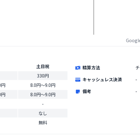
Goog
土日祝
精算方法
チ
330円
キャッシュレス決済
-
0円
8.0円〜9.0円
備考
-
0円
8.0円〜9.0円
-
なし
無料