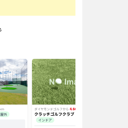
る
4.66
km
ダイヤモンドゴルフ
から
km
ダイヤモン
クラッチゴルフクラブ 阪本町店
ミナノゴ
屋外
インドア
和泉