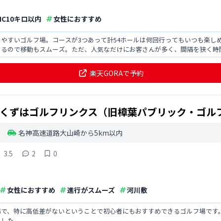
IC10キロ以内
女性におすすめ
やすいゴルフ場。コースが3つあって計54ホールは何回行ってもいつも楽し
あるので移動もスムーズ。ただ、人気なだけにお客さんが多く、間隔を狭く時
まって待つ時がある。
楽天GORAで予約
くずはゴルフリンクス（旧樟葉パブリック・ゴル
名神高速道路大山崎から5km以内
3.5
2
0
女性におすすめ
進行がスムーズ
河川敷
場で、特に高低差がないということで初心者にもおすすめできるゴルフ場です
ました。