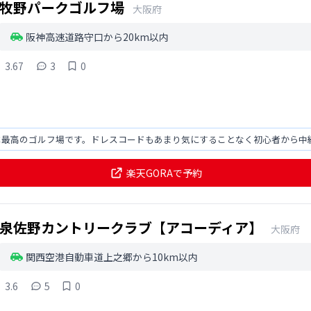
牧野パークゴルフ場
大阪府
阪神高速道路守口から20km以内
3.67
3
0
は最高のゴルフ場です。ドレスコードもあまり気にすることなく初心者から中
楽天GORAで予約
泉佐野カントリークラブ【アコーディア】
大阪府
関西空港自動車道上之郷から10km以内
3.6
5
0