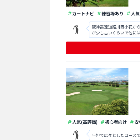
カートナビ
練習場あり
人気
阪神高速道路川西小花から
が少し古いくらいで他に
人気(高評価)
初心者向け
安
平坦で広々としたコースで