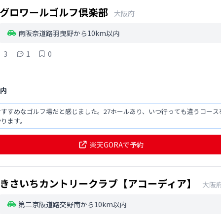
グロワールゴルフ倶楽部
大阪府
南阪奈道路羽曳野から10km以内
3
1
0
以内
すすめなゴルフ場だと感じました。27ホールあり、いつ行っても違うコース
かります。
楽天GORAで予約
きさいちカントリークラブ【アコーディア】
大阪
第二京阪道路交野南から10km以内