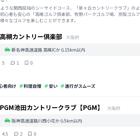
のような関西屈指のシーサイドコース、「泉ヶ丘カントリークラブ」のよ
、初心者も安心の「高槻ゴルフ倶楽部、牧野パークゴルフ場、京阪ゴルフ
様々なゴルフを楽しむことができます。
高槻カントリー倶楽部
大阪府
新名神高速道路 高槻ICから15km以内
5
1
0
心者向け
料理自慢
安い
進行がスムーズ
PGM池田カントリークラブ【PGM】
大阪府
阪神高速道路川西小花から5km以内
4.5
2
0