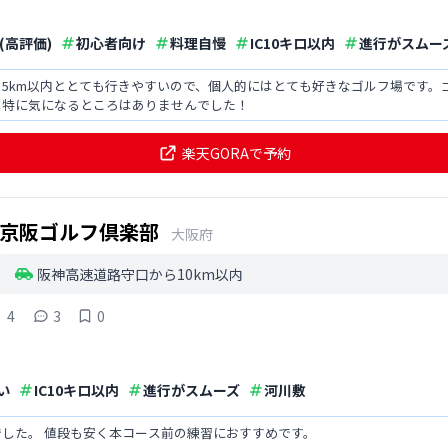
(高評価)
初心者向け
料理自慢
IC10キロ以内
進行がスムー
5km以内ととても行きやすいので、個人的にはとても好きなゴルフ場です。
は特に気になるところはありませんでした！
楽天GORAで予約
京阪ゴルフ倶楽部
大阪府
阪神高速道路守口から10km以内
4
3
0
い
IC10キロ以内
進行がスムーズ
河川敷
した。 値段も安く本コース前の練習におすすめです。