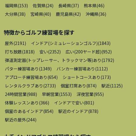
福岡県
(
153
)
佐賀県
(
24
)
長崎県
(
37
)
熊本県
(
46
)
大分県
(
38
)
宮崎県
(
40
)
鹿児島県
(
42
)
沖縄県
(
36
)
特徴から
ゴルフ練習場
を探す
屋外
(
2191
)
インドア(シミュレーションゴルフ)
(
1843
)
打ち放題
(
1818
)
安い
(
2352
)
広い(200ヤード超)
(
952
)
弾道測定器(トップレーサー、トラックマン等)あり
(
1792
)
パター練習場あり
(
1349
)
バンカー練習場あり
(
1112
)
アプローチ練習場あり
(
654
)
ショートコースあり
(
173
)
レンタルクラブあり
(
2733
)
個室打席あり
(
874
)
駅近
(
1125
)
24時間営業
(
988
)
早朝営業
(
1553
)
深夜営業
(
955
)
体験レッスンあり
(
366
)
インドアで安い
(
801
)
個室のあるインドア
(
854
)
駅近のインドア
(
878
)
駅近の屋外
(
244
)