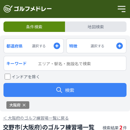
条件検索
地図検索
都道府県
特徴
選択する
選択する
キーワード
インドアを除く
検索
大阪府
＜
大阪府のゴルフ練習場一覧に戻る
交野市(大阪府)のゴルフ練習場一覧
2
検索結果
件