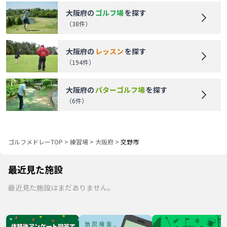
大阪府
の
ゴルフ場
を探す
（
38
件）
大阪府
の
レッスン
を探す
（
194
件）
大阪府
の
パターゴルフ場
を探す
（
6
件）
ゴルフメドレーTOP
>
練習場
>
大阪府
>
交野市
最近見た施設
最近見た施設はまだありません。