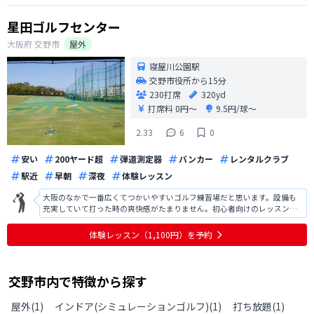
星田ゴルフセンター
大阪府
交野市
屋外
寝屋川公園駅
交野市役所から15分
230打席
320yd
打席料
0円〜
9.5円/球〜
2.33
6
0
安い
200ヤード超
弾道測定器
バンカー
レンタルクラブ
駅近
早朝
深夜
体験レッスン
大阪のなかで一番広くてつかいやすいゴルフ練習場だと思います。設備も
充実していて打った時の爽快感がたまりません。初心者向けのレッスンも
いろいろと取り揃えていて県外からも練習に来る人がいるほどです。大阪
に住んでいる方は一度行ってみてください。
体験レッスン（1,100円）を予約
交野市
内で特徴から探す
屋外
(
1
)
インドア(シミュレーションゴルフ)
(
1
)
打ち放題
(
1
)