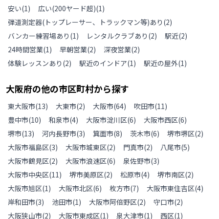
安い
(
1
)
広い(200ヤード超)
(
1
)
弾道測定器(トップレーサー、トラックマン等)あり
(
2
)
バンカー練習場あり
(
1
)
レンタルクラブあり
(
2
)
駅近
(
2
)
24時間営業
(
1
)
早朝営業
(
2
)
深夜営業
(
2
)
体験レッスンあり
(
2
)
駅近のインドア
(
1
)
駅近の屋外
(
1
)
大阪府
の
他の
市区町村から探す
東大阪市
(
13
)
大東市
(
2
)
大阪市
(
64
)
吹田市
(
11
)
豊中市
(
10
)
和泉市
(
4
)
大阪市淀川区
(
6
)
大阪市西区
(
6
)
堺市
(
13
)
河内長野市
(
3
)
箕面市
(
8
)
茨木市
(
6
)
堺市堺区
(
2
)
大阪市福島区
(
3
)
大阪市城東区
(
2
)
門真市
(
2
)
八尾市
(
5
)
大阪市鶴見区
(
2
)
大阪市浪速区
(
6
)
泉佐野市
(
3
)
大阪市中央区
(
11
)
堺市美原区
(
2
)
松原市
(
4
)
堺市南区
(
2
)
大阪市旭区
(
1
)
大阪市北区
(
6
)
枚方市
(
7
)
大阪市東住吉区
(
4
)
岸和田市
(
3
)
池田市
(
1
)
大阪市阿倍野区
(
2
)
守口市
(
2
)
大阪狭山市
(
2
)
大阪市東成区
(
1
)
泉大津市
(
1
)
西区
(
1
)