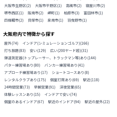
大阪市生野区
(
2
)
大阪市平野区
(
1
)
高槻市
(
2
)
寝屋川市
(
2
)
堺市西区
(
1
)
阪南市
(
2
)
岬町
(
1
)
柏原市
(
3
)
富田林市
(
1
)
四條畷市
(
2
)
貝塚市
(
1
)
泉南市
(
1
)
羽曳野市
(
1
)
大阪府
内で特徴から探す
屋外
(
74
)
インドア(シミュレーションゴルフ)
(
166
)
打ち放題
(
83
)
安い
(
129
)
広い(200ヤード超)
(
31
)
弾道測定器(トップレーサー、トラックマン等)あり
(
144
)
パター練習場あり
(
80
)
バンカー練習場あり
(
41
)
アプローチ練習場あり
(
17
)
ショートコースあり
(
8
)
レンタルクラブあり
(
175
)
個室打席あり
(
69
)
駅近
(
118
)
24時間営業
(
73
)
早朝営業
(
91
)
深夜営業
(
65
)
体験レッスンあり
(
15
)
インドアで安い
(
74
)
個室のあるインドア
(
67
)
駅近のインドア
(
94
)
駅近の屋外
(
22
)