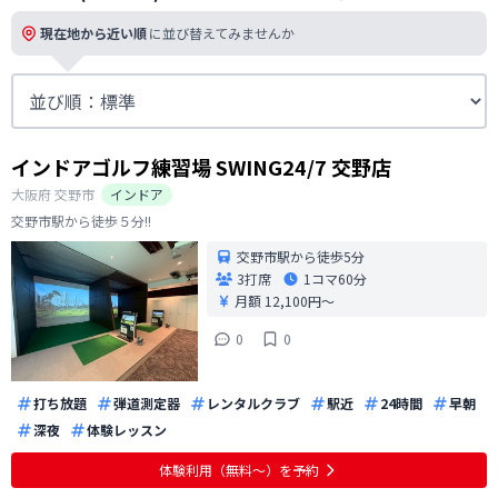
現在地から近い順
に並び替えてみませんか
インドアゴルフ練習場 SWING24/7 交野店
大阪府
交野市
インドア
交野市駅から徒歩５分!!
交野市駅から徒歩5分
3打席
1コマ
60分
月額 12,100円〜
0
0
打ち放題
弾道測定器
レンタルクラブ
駅近
24時間
早朝
深夜
体験レッスン
体験利用（無料〜）を予約