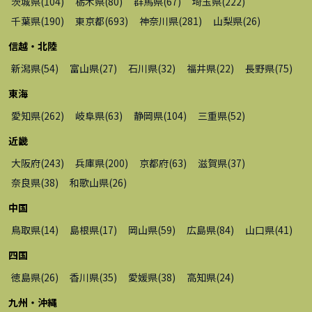
茨城県
(
104
)
栃木県
(
80
)
群馬県
(
67
)
埼玉県
(
222
)
千葉県
(
190
)
東京都
(
693
)
神奈川県
(
281
)
山梨県
(
26
)
信越・北陸
新潟県
(
54
)
富山県
(
27
)
石川県
(
32
)
福井県
(
22
)
長野県
(
75
)
東海
愛知県
(
262
)
岐阜県
(
63
)
静岡県
(
104
)
三重県
(
52
)
近畿
大阪府
(
243
)
兵庫県
(
200
)
京都府
(
63
)
滋賀県
(
37
)
奈良県
(
38
)
和歌山県
(
26
)
中国
鳥取県
(
14
)
島根県
(
17
)
岡山県
(
59
)
広島県
(
84
)
山口県
(
41
)
四国
徳島県
(
26
)
香川県
(
35
)
愛媛県
(
38
)
高知県
(
24
)
九州・沖縄