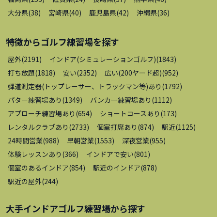
大分県
(
38
)
宮崎県
(
40
)
鹿児島県
(
42
)
沖縄県
(
36
)
特徴から
ゴルフ練習場
を探す
屋外
(
2191
)
インドア(シミュレーションゴルフ)
(
1843
)
打ち放題
(
1818
)
安い
(
2352
)
広い(200ヤード超)
(
952
)
弾道測定器(トップレーサー、トラックマン等)あり
(
1792
)
パター練習場あり
(
1349
)
バンカー練習場あり
(
1112
)
アプローチ練習場あり
(
654
)
ショートコースあり
(
173
)
レンタルクラブあり
(
2733
)
個室打席あり
(
874
)
駅近
(
1125
)
24時間営業
(
988
)
早朝営業
(
1553
)
深夜営業
(
955
)
体験レッスンあり
(
366
)
インドアで安い
(
801
)
個室のあるインドア
(
854
)
駅近のインドア
(
878
)
駅近の屋外
(
244
)
大手インドアゴルフ練習場
から探す