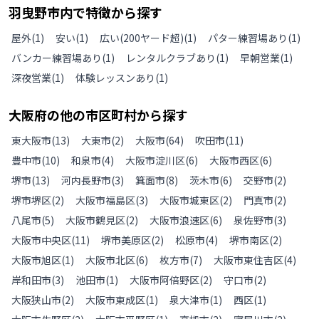
羽曳野市
内で特徴から探す
屋外
(
1
)
安い
(
1
)
広い(200ヤード超)
(
1
)
パター練習場あり
(
1
)
バンカー練習場あり
(
1
)
レンタルクラブあり
(
1
)
早朝営業
(
1
)
深夜営業
(
1
)
体験レッスンあり
(
1
)
大阪府
の
他の
市区町村から探す
東大阪市
(
13
)
大東市
(
2
)
大阪市
(
64
)
吹田市
(
11
)
豊中市
(
10
)
和泉市
(
4
)
大阪市淀川区
(
6
)
大阪市西区
(
6
)
堺市
(
13
)
河内長野市
(
3
)
箕面市
(
8
)
茨木市
(
6
)
交野市
(
2
)
堺市堺区
(
2
)
大阪市福島区
(
3
)
大阪市城東区
(
2
)
門真市
(
2
)
八尾市
(
5
)
大阪市鶴見区
(
2
)
大阪市浪速区
(
6
)
泉佐野市
(
3
)
大阪市中央区
(
11
)
堺市美原区
(
2
)
松原市
(
4
)
堺市南区
(
2
)
大阪市旭区
(
1
)
大阪市北区
(
6
)
枚方市
(
7
)
大阪市東住吉区
(
4
)
岸和田市
(
3
)
池田市
(
1
)
大阪市阿倍野区
(
2
)
守口市
(
2
)
大阪狭山市
(
2
)
大阪市東成区
(
1
)
泉大津市
(
1
)
西区
(
1
)