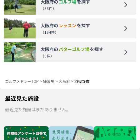
大阪府
の
ゴルフ場
を探す
（
38
件）
大阪府
の
レッスン
を探す
（
194
件）
大阪府
の
パターゴルフ場
を探す
（
6
件）
ゴルフメドレーTOP
>
練習場
>
大阪府
>
羽曳野市
最近見た施設
最近見た施設はまだありません。