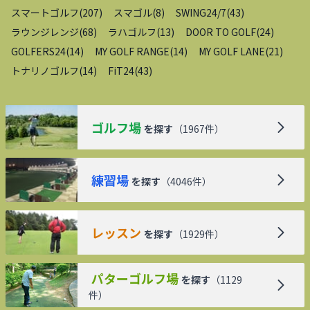
スマートゴルフ
(
207
)
スマゴル
(
8
)
SWING24/7
(
43
)
ラウンジレンジ
(
68
)
ラハゴルフ
(
13
)
DOOR TO GOLF
(
24
)
GOLFERS24
(
14
)
MY GOLF RANGE
(
14
)
MY GOLF LANE
(
21
)
トナリノゴルフ
(
14
)
FiT24
(
43
)
ゴルフ場
を探す
（
1967
件）
練習場
を探す
（
4046
件）
レッスン
を探す
（
1929
件）
パターゴルフ場
を探す
（
1129
件）