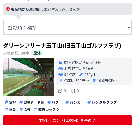
現在地から近い順
に並び替えてみませんか
グリーンアリーナ玉手山(旧玉手山ゴルフプラザ)
大阪府
羽曳野市
屋外
駒ヶ谷駅から徒歩13分
羽曳野市から10分
94打席
280yd
打席料
300円〜
10.0円/球〜
0
0
安い
200ヤード超
パター
バンカー
レンタルクラブ
早朝
深夜
体験レッスン
体験レッスン（1,100円）を予約