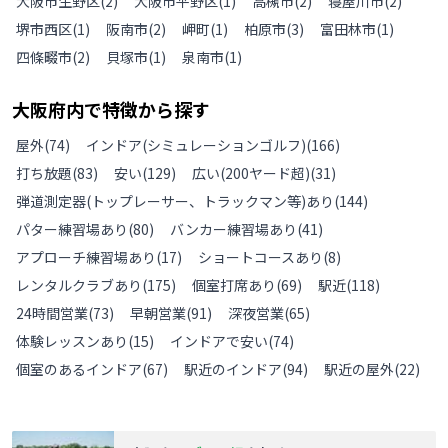
大阪市生野区
(
2
)
大阪市平野区
(
1
)
高槻市
(
2
)
寝屋川市
(
2
)
堺市西区
(
1
)
阪南市
(
2
)
岬町
(
1
)
柏原市
(
3
)
富田林市
(
1
)
四條畷市
(
2
)
貝塚市
(
1
)
泉南市
(
1
)
大阪府
内で特徴から探す
屋外
(
74
)
インドア(シミュレーションゴルフ)
(
166
)
打ち放題
(
83
)
安い
(
129
)
広い(200ヤード超)
(
31
)
弾道測定器(トップレーサー、トラックマン等)あり
(
144
)
パター練習場あり
(
80
)
バンカー練習場あり
(
41
)
アプローチ練習場あり
(
17
)
ショートコースあり
(
8
)
レンタルクラブあり
(
175
)
個室打席あり
(
69
)
駅近
(
118
)
24時間営業
(
73
)
早朝営業
(
91
)
深夜営業
(
65
)
体験レッスンあり
(
15
)
インドアで安い
(
74
)
個室のあるインドア
(
67
)
駅近のインドア
(
94
)
駅近の屋外
(
22
)