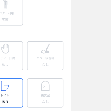
ジター利用
不可
フティー打席
パター練習場
なし
なし
トイレ
更衣室
あり
なし