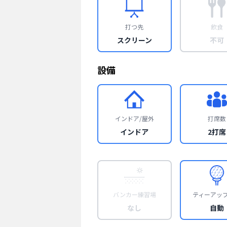
打つ先
飲食
スクリーン
不可
設備
インドア/屋外
打席数
インドア
2打席
バンカー練習場
ティーアッ
なし
自動