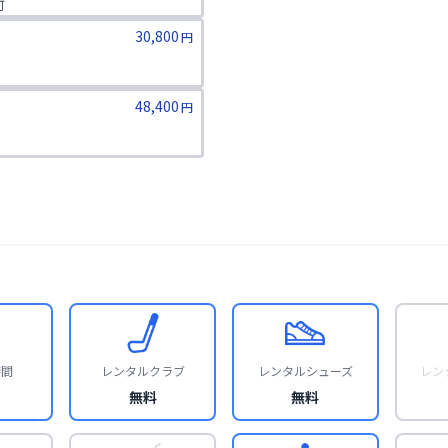


600円)有
30,800
円
600円)有
48,400
円
用可。1回消化後に次回予約可。

600円)有
時間
レンタルクラブ
レンタルシューズ
レン
無料
無料