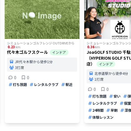
シミュレーションゴルフレンジ OUTDRIVE
から
シミュレーションゴルフレンジ O
0.23
0.36
km
km
代々木ゴルフスクール
JoaGOLF STUDIO 
インドア
（HYPERION GOLF S
JR代々木駅から徒歩1分
店）
インドア
3打席
北参道駅から徒歩4分
0
0
1打席
打ち放題
レンタルクラブ
駅近
0
0
打ち放題
安い
弾
レンタルクラブ
個室
24時間
早朝
深
体験レッスン