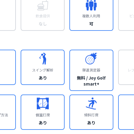
飲食提供
複数人利用
ビ
なし
可
スイング解析
弾道測定器
レ
あり
無料 / Joy Golf
smart+
プ方法
個室打席
傾斜打席
あり
あり