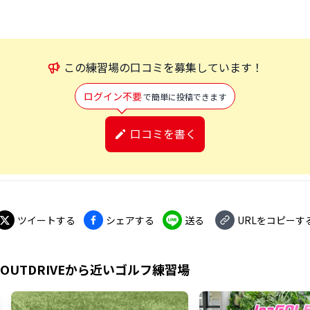
この
練習場
の口コミを募集しています！
ログイン不要
で簡単に投稿できます
口コミを書く
ツイートする
シェアする
送る
URLをコピーす
UTDRIVE
から近いゴルフ練習場