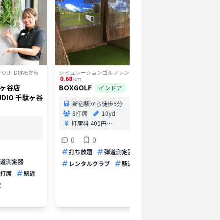
UTDRIVE
から
シミュレーションゴルフレンジ OUTDRIVE
から
シミュレーシ
0.68
0.91
km
km
千駄ヶ谷店
BOXGOLF
SWING2
インドア
TUDIO 千駄ヶ谷
新宿駅から徒歩5分
新宿
8打席
10yd
4打
打席料
400円〜
5
0
0
打ち放
打ち放題
弾道測定器
レンタ
道測定器
レンタルクラブ
駅近
早朝
打席
駅近
夜