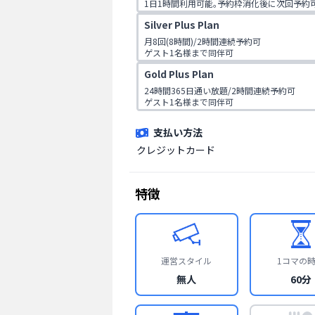
1日1時間利用可能｡予約枠消化後に次回予約可
※入会時別途入会金(11,000円)､事務手数料(6,
Silver Plus Plan
月8回(8時間)/2時間連続予約可

ゲスト1名様まで同伴可

※入会時別途入会金(11,000円)､事務手数料(6,
Gold Plus Plan
24時間365日通い放題/2時間連続予約可　

ゲスト1名様まで同伴可

2時間分の予約ができ、1日最大2時間連続利
※入会時別途入会金(11,000円)､事務手数料(6,
支払い方法
クレジットカード
特徴
運営スタイル
1コマの
無人
60分