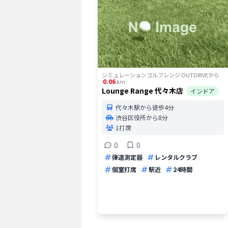
シミュレーションゴルフレンジ OUTDRIVE
から
0.06
km
Lounge Range 代々木店
インドア
代々木駅から徒歩4分
渋谷区役所から8分
1打席
0
0
弾道測定器
レンタルクラブ
個室打席
駅近
24時間