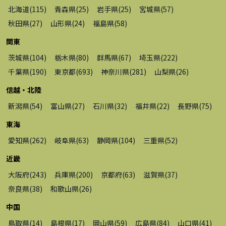
北海道
(
115
)
青森県
(
25
)
岩手県
(
25
)
宮城県
(
57
)
秋田県
(
27
)
山形県
(
24
)
福島県
(
58
)
関東
茨城県
(
104
)
栃木県
(
80
)
群馬県
(
67
)
埼玉県
(
222
)
千葉県
(
190
)
東京都
(
693
)
神奈川県
(
281
)
山梨県
(
26
)
信越・北陸
新潟県
(
54
)
富山県
(
27
)
石川県
(
32
)
福井県
(
22
)
長野県
(
75
)
東海
愛知県
(
262
)
岐阜県
(
63
)
静岡県
(
104
)
三重県
(
52
)
近畿
大阪府
(
243
)
兵庫県
(
200
)
京都府
(
63
)
滋賀県
(
37
)
奈良県
(
38
)
和歌山県
(
26
)
中国
鳥取県
(
14
)
島根県
(
17
)
岡山県
(
59
)
広島県
(
84
)
山口県
(
41
)