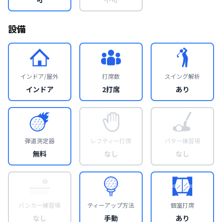
設備
インドア/屋外
打席数
スイング解析
インドア
2打席
あり
弾道測定器
レフティー打席
パター練習場
無料
なし
なし
バンカー練習場
ティーアップ方法
個室打席
なし
手動
あり