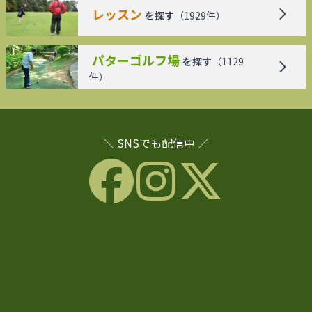
レッスン
を探す
（
1929
件）
パターゴルフ場
を探す
（
1129
件）
＼ SNSでも配信中 ／