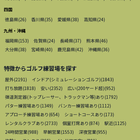
四国
徳島県
(
26
)
香川県
(
35
)
愛媛県
(
38
)
高知県
(
24
)
九州・沖縄
福岡県
(
153
)
佐賀県
(
24
)
長崎県
(
37
)
熊本県
(
46
)
大分県
(
38
)
宮崎県
(
40
)
鹿児島県
(
42
)
沖縄県
(
36
)
特徴から
ゴルフ練習場
を探す
屋外
(
2191
)
インドア(シミュレーションゴルフ)
(
1843
)
打ち放題
(
1818
)
安い
(
2352
)
広い(200ヤード超)
(
952
)
弾道測定器(トップレーサー、トラックマン等)あり
(
1792
)
パター練習場あり
(
1349
)
バンカー練習場あり
(
1112
)
アプローチ練習場あり
(
654
)
ショートコースあり
(
173
)
レンタルクラブあり
(
2733
)
個室打席あり
(
874
)
駅近
(
1125
)
24時間営業
(
988
)
早朝営業
(
1553
)
深夜営業
(
955
)