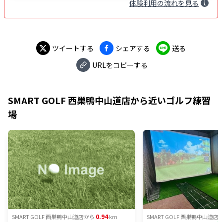
体験
利用
の流れを見る
ツイートする
シェアする
送る
URLをコピーする
SMART GOLF 西巣鴨中山道店
から近いゴルフ練習
場
0.94
SMART GOLF 西巣鴨中山道店
から
km
SMART GOLF 西巣鴨中山道店