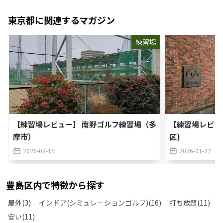
東京都
に関連するマガジン
練習場
【練習場レビュー】 南野ゴルフ練習場（多
【練習場レビュ
摩市）
区)
2026-02-15
2026-01-22
豊島区
内で特徴から探す
屋外
(
3
)
インドア(シミュレーションゴルフ)
(
16
)
打ち放題
(
11
)
安い
(
11
)