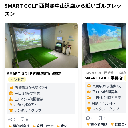
SMART GOLF 西巣鴨中山道店
から近いゴルフレッ
スン
SMART GOLF 西巣鴨中山道店
SMART GOLF 西巣鴨中山道店
SMART GOLF 巣鴨店
インドア
巣鴨駅から徒歩4分
西巣鴨駅から徒歩2分
平日 24時間営業
平日 24時間営業
土日祝 24時間営業
土日祝 24時間営業
月額 4,400円〜
月額 4,400円〜
レンタル：
クラブ
レンタル：
クラブ
0
0
0
0
初心者向け
女性コー
初心者向け
女性コーチ
安い