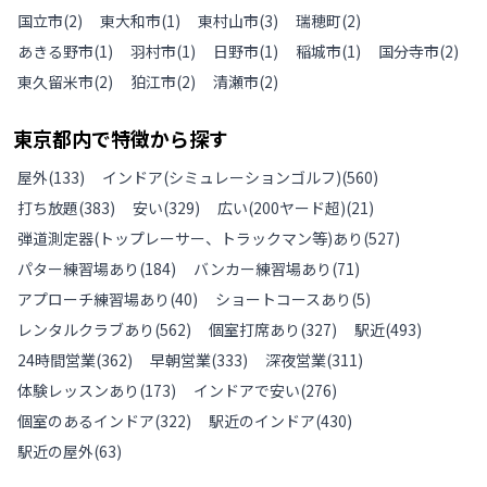
国立市
(
2
)
東大和市
(
1
)
東村山市
(
3
)
瑞穂町
(
2
)
あきる野市
(
1
)
羽村市
(
1
)
日野市
(
1
)
稲城市
(
1
)
国分寺市
(
2
)
東久留米市
(
2
)
狛江市
(
2
)
清瀬市
(
2
)
東京都
内で特徴から探す
屋外
(
133
)
インドア(シミュレーションゴルフ)
(
560
)
打ち放題
(
383
)
安い
(
329
)
広い(200ヤード超)
(
21
)
弾道測定器(トップレーサー、トラックマン等)あり
(
527
)
パター練習場あり
(
184
)
バンカー練習場あり
(
71
)
アプローチ練習場あり
(
40
)
ショートコースあり
(
5
)
レンタルクラブあり
(
562
)
個室打席あり
(
327
)
駅近
(
493
)
24時間営業
(
362
)
早朝営業
(
333
)
深夜営業
(
311
)
体験レッスンあり
(
173
)
インドアで安い
(
276
)
個室のあるインドア
(
322
)
駅近のインドア
(
430
)
駅近の屋外
(
63
)