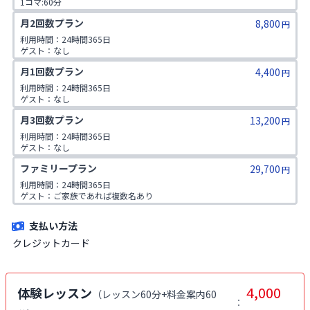
1コマ:60分

対象年齢:60歳以上

月2回数プラン
8,800
ゲスト:無し
円
利用時間：24時間365日

ゲスト：なし
月1回数プラン
4,400
円
利用時間：24時間365日

ゲスト：なし
月3回数プラン
13,200
円
利用時間：24時間365日

ゲスト：なし
ファミリープラン
29,700
円
利用時間：24時間365日

ゲスト：ご家族であれば複数名あり

※ご入会時にご家族名の登録をお願いしております。二親等までのご家
族が対象です。
支払い方法
クレジットカード
4,000
体験レッスン
（
レッスン60分+料金案内60
：