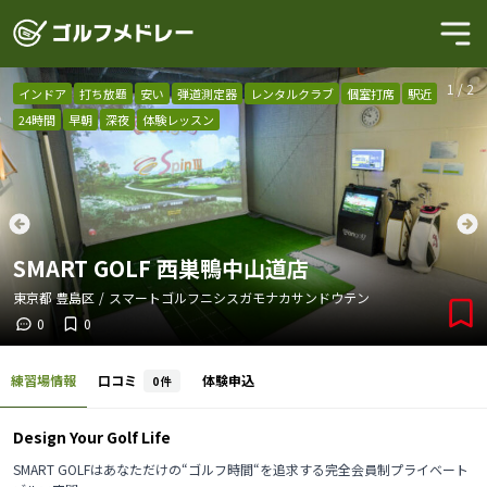
1
/
2
インドア
打ち放題
安い
弾道測定器
レンタルクラブ
個室打席
駅近
24時間
早朝
深夜
体験レッスン
SMART GOLF 西巣鴨中山道店
東京都
豊島区
/
スマートゴルフニシスガモナカサンドウテン
0
0
練習場情報
口コミ
体験申込
0
件
Design Your Golf Life
SMART GOLFはあなただけの“ゴルフ時間“を追求する完全会員制プライベート