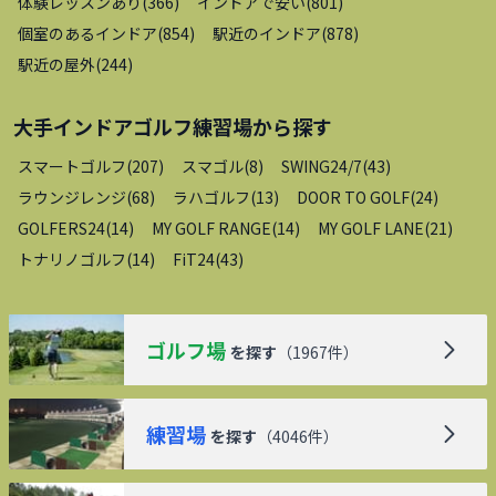
体験レッスンあり
(
366
)
インドアで安い
(
801
)
個室のあるインドア
(
854
)
駅近のインドア
(
878
)
駅近の屋外
(
244
)
大手インドアゴルフ練習場
から探す
スマートゴルフ
(
207
)
スマゴル
(
8
)
SWING24/7
(
43
)
ラウンジレンジ
(
68
)
ラハゴルフ
(
13
)
DOOR TO GOLF
(
24
)
GOLFERS24
(
14
)
MY GOLF RANGE
(
14
)
MY GOLF LANE
(
21
)
トナリノゴルフ
(
14
)
FiT24
(
43
)
ゴルフ場
を探す
（
1967
件）
練習場
を探す
（
4046
件）