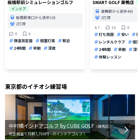
板橋駅前シミュレーションゴルフ
SMART GOLF 巣鴨店
インドア
巣鴨駅から徒歩4分
板橋駅東口から徒歩1分
2打席
2打席
4.7
10
0
0
0
打ち放題
安い
弾
弾道測定器
個室打席
駅近
レンタルクラブ
個室
24時間
早朝
深夜
24時間
早朝
深
体験レッスン
東京都
のイチオシ練習場
中村橋インドアゴルフ by CUBE GOLF
（
練馬区
）
完全個室で月額7,700円〜のインドアゴルフ！