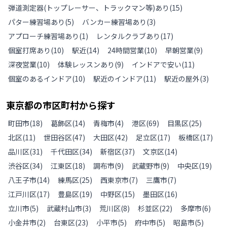
弾道測定器(トップレーサー、トラックマン等)あり
(
15
)
パター練習場あり
(
5
)
バンカー練習場あり
(
3
)
アプローチ練習場あり
(
1
)
レンタルクラブあり
(
17
)
個室打席あり
(
10
)
駅近
(
14
)
24時間営業
(
10
)
早朝営業
(
9
)
深夜営業
(
10
)
体験レッスンあり
(
9
)
インドアで安い
(
11
)
個室のあるインドア
(
10
)
駅近のインドア
(
11
)
駅近の屋外
(
3
)
東京都
の
市区町村から探す
町田市
(
18
)
葛飾区
(
14
)
青梅市
(
4
)
港区
(
69
)
目黒区
(
25
)
北区
(
11
)
世田谷区
(
47
)
大田区
(
42
)
足立区
(
17
)
板橋区
(
17
)
品川区
(
31
)
千代田区
(
34
)
新宿区
(
37
)
文京区
(
14
)
渋谷区
(
34
)
江東区
(
18
)
調布市
(
9
)
武蔵野市
(
9
)
中央区
(
19
)
八王子市
(
14
)
練馬区
(
25
)
西東京市
(
7
)
三鷹市
(
7
)
江戸川区
(
17
)
豊島区
(
19
)
中野区
(
15
)
墨田区
(
16
)
立川市
(
5
)
武蔵村山市
(
3
)
荒川区
(
8
)
杉並区
(
22
)
多摩市
(
6
)
小金井市
(
2
)
台東区
(
23
)
小平市
(
5
)
府中市
(
5
)
昭島市
(
5
)