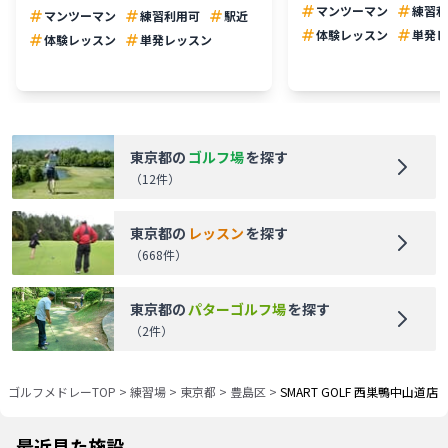
マンツーマン
練習利
マンツーマン
練習利用可
駅近
体験レッスン
単発レ
体験レッスン
単発レッスン
東京都
の
ゴルフ場
を探す
（
12
件）
東京都
の
レッスン
を探す
（
668
件）
東京都
の
パターゴルフ場
を探す
（
2
件）
ゴルフメドレーTOP
>
練習場
>
東京都
>
豊島区
>
SMART GOLF 西巣鴨中山道店
最近見た施設