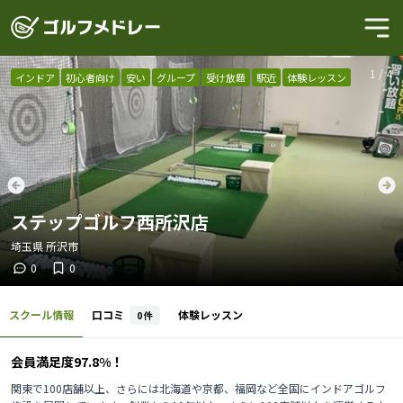
1
/
4
インドア
初心者向け
安い
グループ
受け放題
駅近
体験レッスン
ステップゴルフ西所沢店
埼玉県
所沢市
0
0
スクール情報
口コミ
体験レッスン
0
件
会員満足度97.8%！
関東で100店舗以上、さらには北海道や京都、福岡など全国にインドアゴルフ