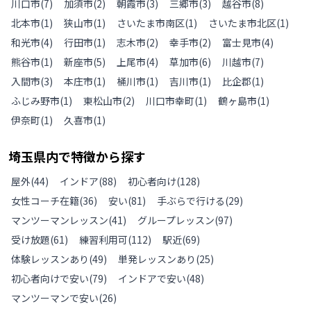
川口市
(
7
)
加須市
(
2
)
朝霞市
(
3
)
三郷市
(
3
)
越谷市
(
8
)
北本市
(
1
)
狭山市
(
1
)
さいたま市南区
(
1
)
さいたま市北区
(
1
)
和光市
(
4
)
行田市
(
1
)
志木市
(
2
)
幸手市
(
2
)
富士見市
(
4
)
熊谷市
(
1
)
新座市
(
5
)
上尾市
(
4
)
草加市
(
6
)
川越市
(
7
)
入間市
(
3
)
本庄市
(
1
)
桶川市
(
1
)
吉川市
(
1
)
比企郡
(
1
)
ふじみ野市
(
1
)
東松山市
(
2
)
川口市幸町
(
1
)
鶴ヶ島市
(
1
)
伊奈町
(
1
)
久喜市
(
1
)
埼玉県
内で特徴から探す
屋外
(
44
)
インドア
(
88
)
初心者向け
(
128
)
女性コーチ在籍
(
36
)
安い
(
81
)
手ぶらで行ける
(
29
)
マンツーマンレッスン
(
41
)
グループレッスン
(
97
)
受け放題
(
61
)
練習利用可
(
112
)
駅近
(
69
)
体験レッスンあり
(
49
)
単発レッスンあり
(
25
)
初心者向けで安い
(
79
)
インドアで安い
(
48
)
マンツーマンで安い
(
26
)