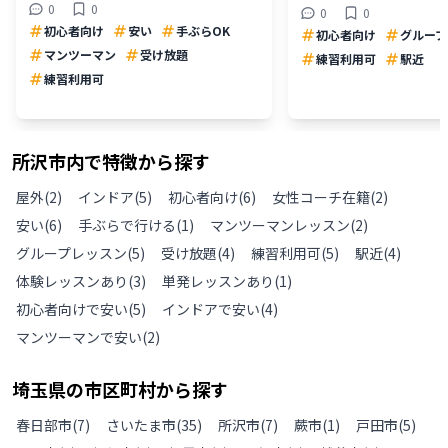
0
0
0
0
初心者向け
安い
手ぶらOK
初心者向け
グループ
マンツーマン
受け放題
練習利用可
駅近
練習利用可
所沢市
内で特徴から探す
屋外
(
2
)
インドア
(
5
)
初心者向け
(
6
)
女性コーチ在籍
(
2
)
安い
(
6
)
手ぶらで行ける
(
1
)
マンツーマンレッスン
(
2
)
グループレッスン
(
5
)
受け放題
(
4
)
練習利用可
(
5
)
駅近
(
4
)
体験レッスンあり
(
3
)
単発レッスンあり
(
1
)
初心者向けで安い
(
5
)
インドアで安い
(
4
)
マンツーマンで安い
(
2
)
埼玉県
の
市区町村から探す
春日部市
(
7
)
さいたま市
(
35
)
所沢市
(
7
)
蕨市
(
1
)
戸田市
(
5
)