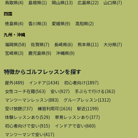
鳥取県
(
4
)
島根県
(
1
)
岡山県
(
13
)
広島県
(
22
)
山口県
(
7
)
四国
徳島県
(
4
)
香川県
(
3
)
愛媛県
(
9
)
高知県
(
2
)
九州・沖縄
福岡県
(
58
)
佐賀県
(
7
)
長崎県
(
6
)
熊本県
(
11
)
大分県
(
7
)
宮崎県
(
3
)
鹿児島県
(
9
)
沖縄県
(
9
)
特徴から
ゴルフレッスン
を探す
屋外
(
489
)
インドア
(
1434
)
初心者向け
(
1897
)
女性コーチ在籍
(
563
)
安い
(
927
)
手ぶらで行ける
(
362
)
マンツーマンレッスン
(
883
)
グループレッスン
(
1312
)
受け放題
(
737
)
練習利用可
(
1616
)
駅近
(
1199
)
体験レッスンあり
(
529
)
単発レッスンあり
(
377
)
初心者向けで安い
(
915
)
インドアで安い
(
660
)
マンツーマンで安い
(
417
)