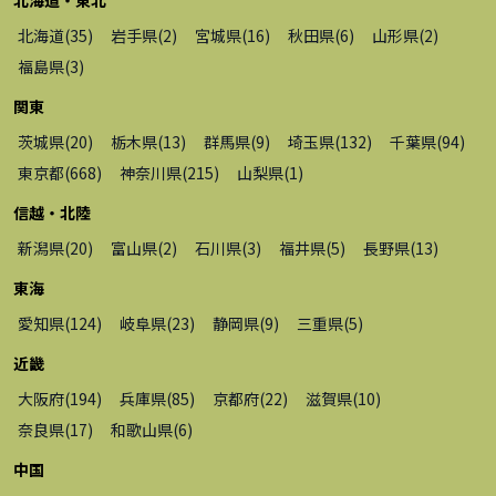
北海道・東北
北海道
(
35
)
岩手県
(
2
)
宮城県
(
16
)
秋田県
(
6
)
山形県
(
2
)
福島県
(
3
)
関東
茨城県
(
20
)
栃木県
(
13
)
群馬県
(
9
)
埼玉県
(
132
)
千葉県
(
94
)
東京都
(
668
)
神奈川県
(
215
)
山梨県
(
1
)
信越・北陸
新潟県
(
20
)
富山県
(
2
)
石川県
(
3
)
福井県
(
5
)
長野県
(
13
)
東海
愛知県
(
124
)
岐阜県
(
23
)
静岡県
(
9
)
三重県
(
5
)
近畿
大阪府
(
194
)
兵庫県
(
85
)
京都府
(
22
)
滋賀県
(
10
)
奈良県
(
17
)
和歌山県
(
6
)
中国