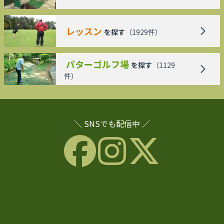
レッスン
を探す
（
1929
件）
パターゴルフ場
を探す
（
1129
件）
＼ SNSでも配信中 ／