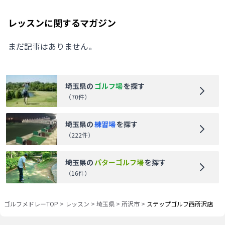
レッスンに関するマガジン
まだ記事はありません。
埼玉県
の
ゴルフ場
を探す
（
70
件）
埼玉県
の
練習場
を探す
（
222
件）
埼玉県
の
パターゴルフ場
を探す
（
16
件）
ゴルフメドレーTOP
>
レッスン
>
埼玉県
>
所沢市
>
ステップゴルフ西所沢店