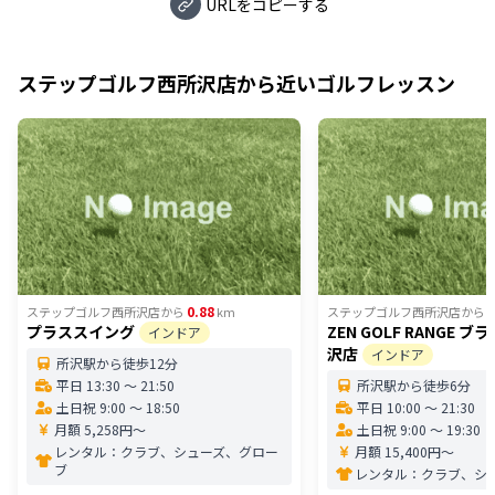
URLをコピーする
ステップゴルフ西所沢店
から近いゴルフレッスン
0.88
1
ステップゴルフ西所沢店
から
km
ステップゴルフ西所沢店
から
プラススイング
ZEN GOLF RANGE 
インドア
沢店
インドア
所沢駅から徒歩12分
平日 13:30 〜 21:50
所沢駅から徒歩6分
土日祝 9:00 〜 18:50
平日 10:00 〜 21:30
月額 5,258円〜
土日祝 9:00 〜 19:30
レンタル：
クラブ、シューズ、グロー
月額 15,400円〜
ブ
レンタル：
クラブ、シ