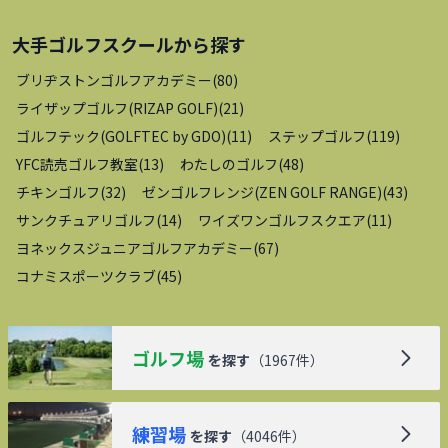
大手ゴルフスクール
から探す
ブリヂストンゴルフアカデミー
(
80
)
ライザップゴルフ(RIZAP GOLF)
(
21
)
ゴルフテック(GOLFTEC by GDO)
(
11
)
ステップゴルフ
(
119
)
YFC読売ゴルフ教室
(
13
)
わたしのゴルフ
(
48
)
チキンゴルフ
(
32
)
ゼンゴルフレンジ(ZEN GOLF RANGE)
(
43
)
サンクチュアリゴルフ
(
14
)
ワイズワンゴルフスクエア
(
11
)
ヨネックスジュニアゴルフアカデミー
(
67
)
コナミスポーツクラブ
(
45
)
ゴルフ場
を探す
（
1967
件）
練習場
を探す
（
4046
件）