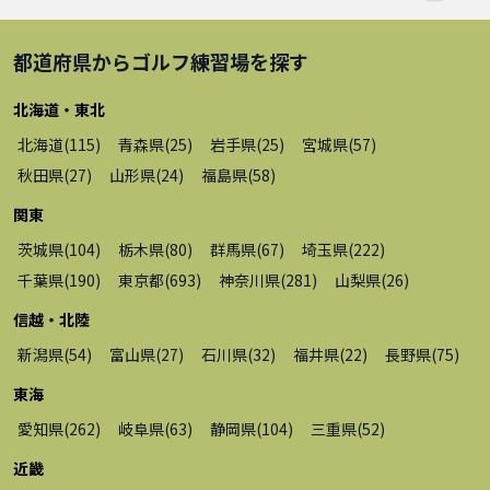
都道府県から
ゴルフ練習場
を探す
北海道・東北
北海道
(
115
)
青森県
(
25
)
岩手県
(
25
)
宮城県
(
57
)
秋田県
(
27
)
山形県
(
24
)
福島県
(
58
)
関東
茨城県
(
104
)
栃木県
(
80
)
群馬県
(
67
)
埼玉県
(
222
)
千葉県
(
190
)
東京都
(
693
)
神奈川県
(
281
)
山梨県
(
26
)
信越・北陸
新潟県
(
54
)
富山県
(
27
)
石川県
(
32
)
福井県
(
22
)
長野県
(
75
)
東海
愛知県
(
262
)
岐阜県
(
63
)
静岡県
(
104
)
三重県
(
52
)
近畿