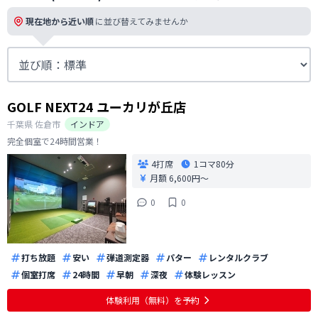
現在地から近い順
に並び替えてみませんか
GOLF NEXT24 ユーカリが丘店
千葉県
佐倉市
インドア
完全個室で24時間営業！
4打席
1コマ
80分
月額 6,600円〜
0
0
打ち放題
安い
弾道測定器
パター
レンタルクラブ
個室打席
24時間
早朝
深夜
体験レッスン
体験利用（無料）を予約