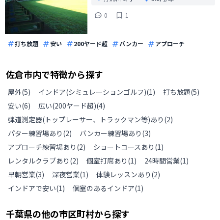
0
1
打ち放題
安い
200ヤード超
バンカー
アプローチ
佐倉市
内で特徴から探す
屋外
(
5
)
インドア(シミュレーションゴルフ)
(
1
)
打ち放題
(
5
)
安い
(
6
)
広い(200ヤード超)
(
4
)
弾道測定器(トップレーサー、トラックマン等)あり
(
2
)
パター練習場あり
(
2
)
バンカー練習場あり
(
3
)
アプローチ練習場あり
(
2
)
ショートコースあり
(
1
)
レンタルクラブあり
(
2
)
個室打席あり
(
1
)
24時間営業
(
1
)
早朝営業
(
3
)
深夜営業
(
1
)
体験レッスンあり
(
2
)
インドアで安い
(
1
)
個室のあるインドア
(
1
)
千葉県
の
他の
市区町村から探す