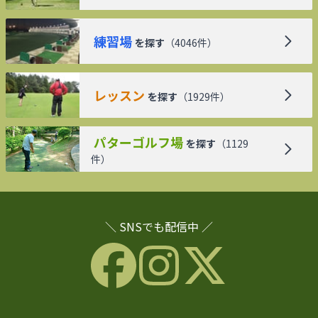
練習場
を探す
（
4046
件）
レッスン
を探す
（
1929
件）
パターゴルフ場
を探す
（
1129
件）
＼ SNSでも配信中 ／