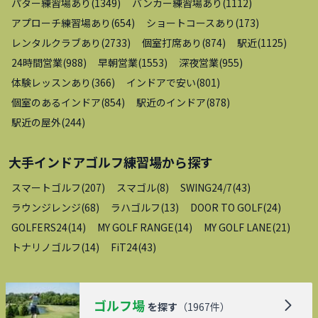
パター練習場あり
(
1349
)
バンカー練習場あり
(
1112
)
アプローチ練習場あり
(
654
)
ショートコースあり
(
173
)
レンタルクラブあり
(
2733
)
個室打席あり
(
874
)
駅近
(
1125
)
24時間営業
(
988
)
早朝営業
(
1553
)
深夜営業
(
955
)
体験レッスンあり
(
366
)
インドアで安い
(
801
)
個室のあるインドア
(
854
)
駅近のインドア
(
878
)
駅近の屋外
(
244
)
大手インドアゴルフ練習場
から探す
スマートゴルフ
(
207
)
スマゴル
(
8
)
SWING24/7
(
43
)
ラウンジレンジ
(
68
)
ラハゴルフ
(
13
)
DOOR TO GOLF
(
24
)
GOLFERS24
(
14
)
MY GOLF RANGE
(
14
)
MY GOLF LANE
(
21
)
トナリノゴルフ
(
14
)
FiT24
(
43
)
ゴルフ場
を探す
（
1967
件）