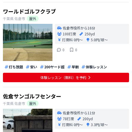
ワールドゴルフクラブ
千葉県
佐倉市
屋外
佐倉市役所から16分
100打席
250yd
打席料
0円〜
5.0円/球〜
0
0
打ち放題
安い
200ヤード超
早朝
体験レッスン
体験レッスン（無料）を予約
佐倉サンゴルフセンター
千葉県
佐倉市
屋外
佐倉市役所から11分
78打席
200yd
打席料
0円〜
3.3円/球〜