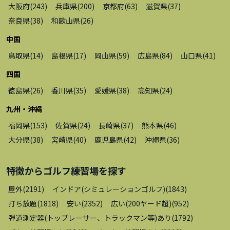
大阪府
(
243
)
兵庫県
(
200
)
京都府
(
63
)
滋賀県
(
37
)
奈良県
(
38
)
和歌山県
(
26
)
中国
鳥取県
(
14
)
島根県
(
17
)
岡山県
(
59
)
広島県
(
84
)
山口県
(
41
)
四国
徳島県
(
26
)
香川県
(
35
)
愛媛県
(
38
)
高知県
(
24
)
九州・沖縄
福岡県
(
153
)
佐賀県
(
24
)
長崎県
(
37
)
熊本県
(
46
)
大分県
(
38
)
宮崎県
(
40
)
鹿児島県
(
42
)
沖縄県
(
36
)
特徴から
ゴルフ練習場
を探す
屋外
(
2191
)
インドア(シミュレーションゴルフ)
(
1843
)
打ち放題
(
1818
)
安い
(
2352
)
広い(200ヤード超)
(
952
)
弾道測定器(トップレーサー、トラックマン等)あり
(
1792
)