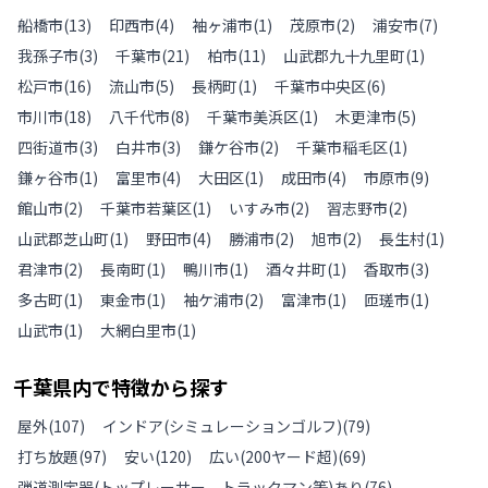
船橋市
(
13
)
印西市
(
4
)
袖ヶ浦市
(
1
)
茂原市
(
2
)
浦安市
(
7
)
我孫子市
(
3
)
千葉市
(
21
)
柏市
(
11
)
山武郡九十九里町
(
1
)
松戸市
(
16
)
流山市
(
5
)
長柄町
(
1
)
千葉市中央区
(
6
)
市川市
(
18
)
八千代市
(
8
)
千葉市美浜区
(
1
)
木更津市
(
5
)
四街道市
(
3
)
白井市
(
3
)
鎌ケ谷市
(
2
)
千葉市稲毛区
(
1
)
鎌ヶ谷市
(
1
)
富里市
(
4
)
大田区
(
1
)
成田市
(
4
)
市原市
(
9
)
館山市
(
2
)
千葉市若葉区
(
1
)
いすみ市
(
2
)
習志野市
(
2
)
山武郡芝山町
(
1
)
野田市
(
4
)
勝浦市
(
2
)
旭市
(
2
)
長生村
(
1
)
君津市
(
2
)
長南町
(
1
)
鴨川市
(
1
)
酒々井町
(
1
)
香取市
(
3
)
多古町
(
1
)
東金市
(
1
)
袖ケ浦市
(
2
)
富津市
(
1
)
匝瑳市
(
1
)
山武市
(
1
)
大網白里市
(
1
)
千葉県
内で特徴から探す
屋外
(
107
)
インドア(シミュレーションゴルフ)
(
79
)
打ち放題
(
97
)
安い
(
120
)
広い(200ヤード超)
(
69
)
弾道測定器(トップレーサー、トラックマン等)あり
(
76
)