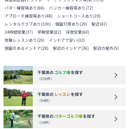
パター練習場あり
(
66
)
バンカー練習場あり
(
72
)
アプローチ練習場あり
(
48
)
ショートコースあり
(
19
)
レンタルクラブあり
(
100
)
個室打席あり
(
29
)
駅近
(
41
)
24時間営業
(
37
)
早朝営業
(
82
)
深夜営業
(
60
)
体験レッスンあり
(
20
)
インドアで安い
(
32
)
個室のあるインドア
(
28
)
駅近のインドア
(
36
)
駅近の屋外
(
5
)
千葉県
の
ゴルフ場
を探す
（
150
件）
千葉県
の
レッスン
を探す
（
94
件）
千葉県
の
パターゴルフ場
を探す
（
34
件）