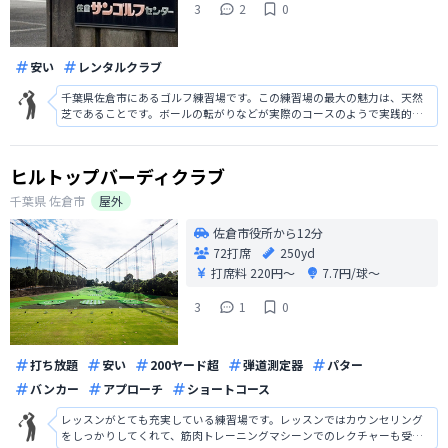
3
2
0
安い
レンタルクラブ
千葉県佐倉市にあるゴルフ練習場です。この練習場の最大の魅力は、天然
芝であることです。ボールの転がりなどが実際のコースのようで実践的な
トレーニングが可能です。そして、天井部分にネットがないので開放的なの
も魅力と言えます。料金は売ったボールの数でカウントされますが、ボー
ル単価が安いのでリーズナブルに練習
ヒルトップバーディクラブ
千葉県
佐倉市
屋外
佐倉市役所から12分
72打席
250yd
打席料
220円〜
7.7円/球〜
3
1
0
打ち放題
安い
200ヤード超
弾道測定器
パター
バンカー
アプローチ
ショートコース
レッスンがとても充実している練習場です。レッスンではカウンセリング
をしっかりしてくれて、筋肉トレーニングマシーンでのレクチャーも受け