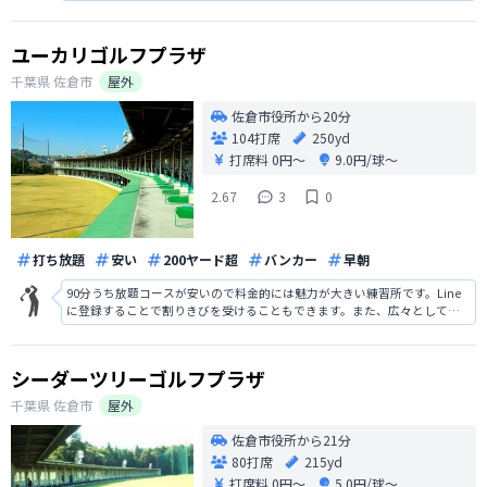
られます。レッスンは初心者から上級者まで納得できるプログラム内容で
す。特に、アプローチやバンカーショットに関するレッスンが人気があり
ます。
ユーカリゴルフプラザ
千葉県
佐倉市
屋外
佐倉市役所から20分
104打席
250yd
打席料
0円〜
9.0円/球〜
2.67
3
0
打ち放題
安い
200ヤード超
バンカー
早朝
90分うち放題コースが安いので料金的には魅力が大きい練習所です。Line
に登録することで割りきびを受けることもできます。また、広々としてい
ますので、思い切りドライバーの練習ができるところも良いところです。
打席には特殊急襲マットが採用されているため手首や関節に優しいところ
も魅力です。
シーダーツリーゴルフプラザ
千葉県
佐倉市
屋外
佐倉市役所から21分
80打席
215yd
打席料
0円〜
5.0円/球〜