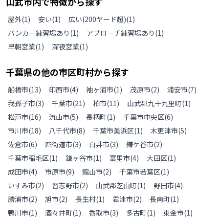
山武市
内で特徴から探す
屋外
(
1
)
安い
(
1
)
広い(200ヤード超)
(
1
)
バンカー練習場あり
(
1
)
アプローチ練習場あり
(
1
)
早朝営業
(
1
)
深夜営業
(
1
)
千葉県
の
他の
市区町村から探す
船橋市
(
13
)
印西市
(
4
)
袖ヶ浦市
(
1
)
茂原市
(
2
)
浦安市
(
7
)
我孫子市
(
3
)
千葉市
(
21
)
柏市
(
11
)
山武郡九十九里町
(
1
)
松戸市
(
16
)
流山市
(
5
)
長柄町
(
1
)
千葉市中央区
(
6
)
市川市
(
18
)
八千代市
(
8
)
千葉市美浜区
(
1
)
木更津市
(
5
)
佐倉市
(
6
)
四街道市
(
3
)
白井市
(
3
)
鎌ケ谷市
(
2
)
千葉市稲毛区
(
1
)
鎌ヶ谷市
(
1
)
富里市
(
4
)
大田区
(
1
)
成田市
(
4
)
市原市
(
9
)
館山市
(
2
)
千葉市若葉区
(
1
)
いすみ市
(
2
)
習志野市
(
2
)
山武郡芝山町
(
1
)
野田市
(
4
)
勝浦市
(
2
)
旭市
(
2
)
長生村
(
1
)
君津市
(
2
)
長南町
(
1
)
鴨川市
(
1
)
酒々井町
(
1
)
香取市
(
3
)
多古町
(
1
)
東金市
(
1
)