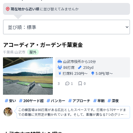
現在地から近い順
に並び替えてみませんか
アコーディア・ガーデン千葉東金
千葉県
山武市
屋外
山武市役所から10分
86打席
250yd
打席料
250円〜
5.0円/球〜
3
1
0
安い
200ヤード超
バンカー
アプローチ
早朝
深夜
この練習場は86打席がある広比としたスペースです。打席から70ヤードま
での距離に天然芝が敷かれています。そして、距離が異なる7つのグリーン
が設置されているためアプローチ練習にとても役立ちます。レンタルでき
るボールもブリヂストン製で実践的です。