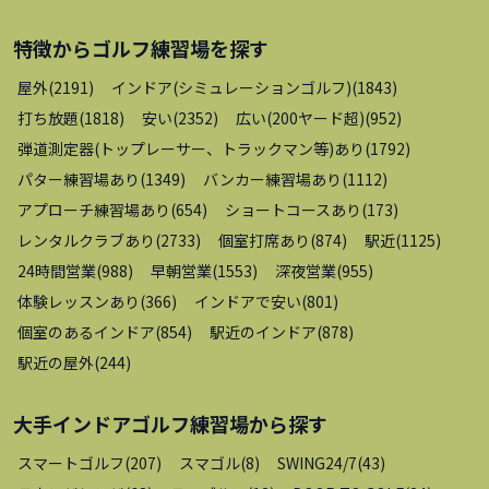
特徴から
ゴルフ練習場
を探す
屋外
(
2191
)
インドア(シミュレーションゴルフ)
(
1843
)
打ち放題
(
1818
)
安い
(
2352
)
広い(200ヤード超)
(
952
)
弾道測定器(トップレーサー、トラックマン等)あり
(
1792
)
パター練習場あり
(
1349
)
バンカー練習場あり
(
1112
)
アプローチ練習場あり
(
654
)
ショートコースあり
(
173
)
レンタルクラブあり
(
2733
)
個室打席あり
(
874
)
駅近
(
1125
)
24時間営業
(
988
)
早朝営業
(
1553
)
深夜営業
(
955
)
体験レッスンあり
(
366
)
インドアで安い
(
801
)
個室のあるインドア
(
854
)
駅近のインドア
(
878
)
駅近の屋外
(
244
)
大手インドアゴルフ練習場
から探す
スマートゴルフ
(
207
)
スマゴル
(
8
)
SWING24/7
(
43
)