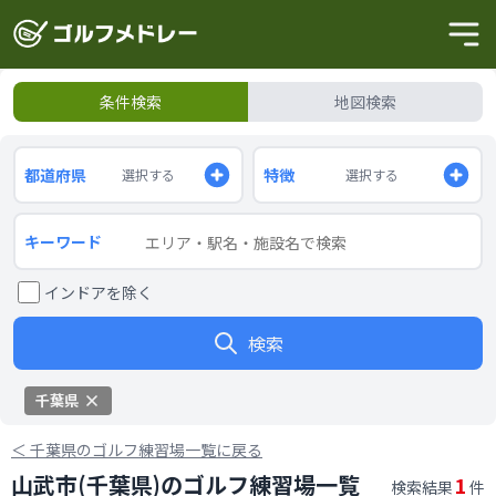
条件検索
地図検索
都道府県
特徴
選択する
選択する
キーワード
インドアを除く
検索
千葉県
＜
千葉県のゴルフ練習場一覧に戻る
山武市(千葉県)のゴルフ練習場一覧
1
検索結果
件