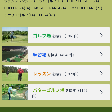
ラウンジレンジ
(
68
)
ラハゴルフ
(
13
)
DOOR TO GOLF
(
24
)
GOLFERS24
(
14
)
MY GOLF RANGE
(
14
)
MY GOLF LANE
(
21
)
トナリノゴルフ
(
14
)
FiT24
(
43
)
ゴルフ場
を探す
（
1967
件）
練習場
を探す
（
4046
件）
レッスン
を探す
（
1929
件）
パターゴルフ場
を探す
（
1129
件）