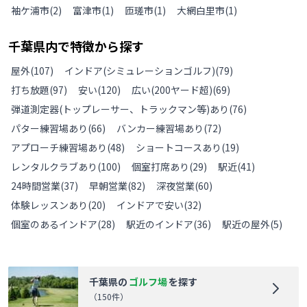
袖ケ浦市
(
2
)
富津市
(
1
)
匝瑳市
(
1
)
大網白里市
(
1
)
千葉県
内で特徴から探す
屋外
(
107
)
インドア(シミュレーションゴルフ)
(
79
)
打ち放題
(
97
)
安い
(
120
)
広い(200ヤード超)
(
69
)
弾道測定器(トップレーサー、トラックマン等)あり
(
76
)
パター練習場あり
(
66
)
バンカー練習場あり
(
72
)
アプローチ練習場あり
(
48
)
ショートコースあり
(
19
)
レンタルクラブあり
(
100
)
個室打席あり
(
29
)
駅近
(
41
)
24時間営業
(
37
)
早朝営業
(
82
)
深夜営業
(
60
)
体験レッスンあり
(
20
)
インドアで安い
(
32
)
個室のあるインドア
(
28
)
駅近のインドア
(
36
)
駅近の屋外
(
5
)
千葉県
の
ゴルフ場
を探す
（
150
件）