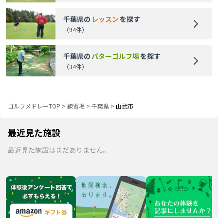
千葉県
の
レッスン
を探す
（
94
件）
千葉県
の
パターゴルフ場
を探す
（
34
件）
ゴルフメドレーTOP
>
練習場
>
千葉県
>
山武市
最近見た施設
最近見た施設はまだありません。