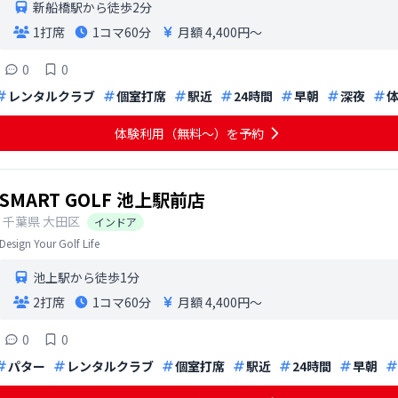
新船橋駅から徒歩2分
1打席
1コマ
60分
月額 4,400円〜
0
0
レンタルクラブ
個室打席
駅近
24時間
早朝
深夜
体験利用（無料〜）を予約
SMART GOLF 池上駅前店
千葉県
大田区
インドア
Design Your Golf Life
池上駅から徒歩1分
2打席
1コマ
60分
月額 4,400円〜
0
0
パター
レンタルクラブ
個室打席
駅近
24時間
早朝