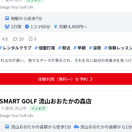
Design Your Golf Life
柏駅から徒歩7分
1打席
1コマ
60分
月額 4,400円〜
4.8
10
0
レンタルクラブ
個室打席
駅近
早朝
深夜
体験レッス
られるのが良い。 色々なデータが表示され、それを元に自分の改善点を見つ
体験利用（無料〜）を予約
SMART GOLF 流山おおたかの森店
千葉県
流山市
インドア
Design Your Golf Life
流山おおたかの森駅から徒歩1分
流山おおたかの森駅から1