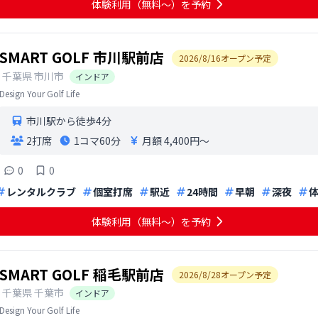
体験利用（無料〜）を予約
SMART GOLF 市川駅前店
2026
/
8
/
16
オープン予定
千葉県
市川市
インドア
Design Your Golf Life
市川駅から徒歩4分
2打席
1コマ
60分
月額 4,400円〜
0
0
レンタルクラブ
個室打席
駅近
24時間
早朝
深夜
体験利用（無料〜）を予約
SMART GOLF 稲毛駅前店
2026
/
8
/
28
オープン予定
千葉県
千葉市
インドア
Design Your Golf Life