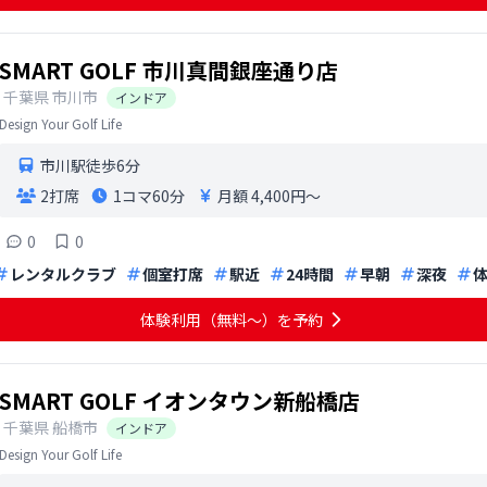
SMART GOLF 市川真間銀座通り店
千葉県
市川市
インドア
Design Your Golf Life
市川駅徒歩6分
2打席
1コマ
60分
月額 4,400円〜
0
0
レンタルクラブ
個室打席
駅近
24時間
早朝
深夜
体験利用（無料〜）を予約
SMART GOLF イオンタウン新船橋店
千葉県
船橋市
インドア
Design Your Golf Life