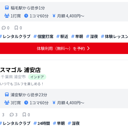
稲毛駅から徒歩1分
1打席
1コマ
60分
月額 4,400円〜
0
0
レンタルクラブ
個室打席
駅近
早朝
深夜
体験レッス
体験利用（無料〜）を予約
スマゴル 浦安店
千葉県
浦安市
インドア
いつでもゴルフを楽しめる！
浦安駅から徒歩23分
3打席
1コマ
60分
月額 4,400円〜
3
3
0
レンタルクラブ
24時間
早朝
深夜