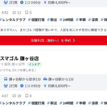
2打席
1コマ
60分
月額 4,400円〜
4.92
13
0
レンタルクラブ
個室打席
駅近
24時間
早朝
深夜
ありがたい。 まだゴルフ経験が浅いので、人前を気にせず存分に練習できる
体験利用（無料〜）を予約
スマゴル 鎌ヶ谷店
千葉県
鎌ヶ谷市
インドア
いつでもゴルフを楽しめる！
鎌ヶ谷駅から徒歩1分
鎌ヶ谷駅から1分
2打席
1コマ
60分
月額 8,800円〜
4.67
18
0
レンタルクラブ
個室打席
駅近
24時間
早朝
深夜