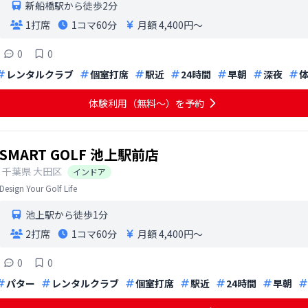
新船橋駅から徒歩2分
1打席
1コマ
60分
月額 4,400円〜
0
0
レンタルクラブ
個室打席
駅近
24時間
早朝
深夜
体験利用（無料〜）を予約
SMART GOLF 池上駅前店
千葉県
大田区
インドア
Design Your Golf Life
池上駅から徒歩1分
2打席
1コマ
60分
月額 4,400円〜
0
0
パター
レンタルクラブ
個室打席
駅近
24時間
早朝