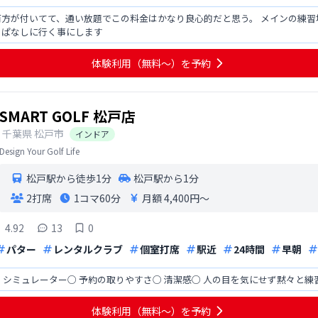
方が付いてて、通い放題でこの料金はかなり良心的だと思う。 メインの練習場はS
っぱなしに行く事にします
体験利用（無料〜）を予約
SMART GOLF 松戸店
千葉県
松戸市
インドア
Design Your Golf Life
松戸駅から徒歩1分
松戸駅から1分
2打席
1コマ
60分
月額 4,400円〜
4.92
13
0
パター
レンタルクラブ
個室打席
駅近
24時間
早朝
 シミュレーター○ 予約の取りやすさ○ 清潔感○ 人の目を気にせず黙々と練
体験利用（無料〜）を予約