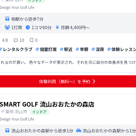
Design Your Golf Life
柏駅から徒歩7分
1打席
1コマ
60分
月額 4,400円〜
4.8
10
0
レンタルクラブ
個室打席
駅近
早朝
深夜
体験レッス
られるのが良い。 色々なデータが表示され、それを元に自分の改善点を見つ
体験利用（無料〜）を予約
SMART GOLF 流山おおたかの森店
千葉県
流山市
インドア
Design Your Golf Life
流山おおたかの森駅から徒歩1分
流山おおたかの森駅から1