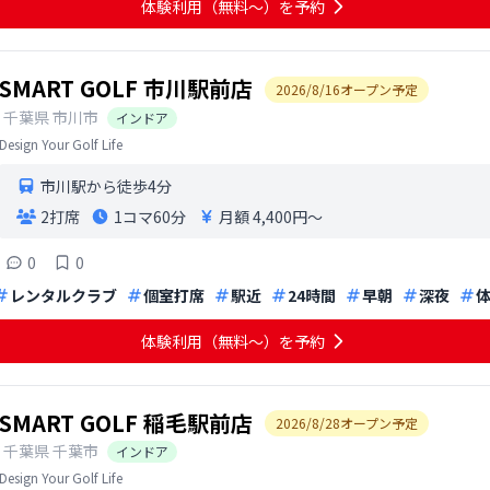
体験利用（無料〜）を予約
SMART GOLF 市川駅前店
2026
/
8
/
16
オープン予定
千葉県
市川市
インドア
Design Your Golf Life
市川駅から徒歩4分
2打席
1コマ
60分
月額 4,400円〜
0
0
レンタルクラブ
個室打席
駅近
24時間
早朝
深夜
体験利用（無料〜）を予約
SMART GOLF 稲毛駅前店
2026
/
8
/
28
オープン予定
千葉県
千葉市
インドア
Design Your Golf Life