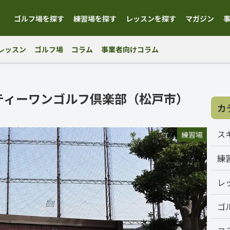
ゴルフ場を探す
練習場を探す
レッスンを探す
マガジン
レッスン
ゴルフ場
コラム
事業者向けコラム
ティーワンゴルフ倶楽部（松戸市）
カ
ス
練習場
練
レ
ゴ