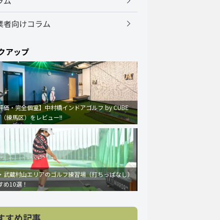
ラム
業者向けコラム
クアップ
評価・完全個室】中村橋インドアゴルフ by CUBE
F（練馬区）をレビュー!!
・武蔵村山エリアのゴルフ練習場（打ちっぱなし）
すめ10選！
すすめ記事