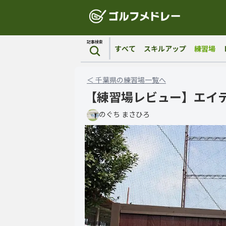
記事検索
すべて
スキルアップ
練習場
＜
千葉県
の
練習場
一覧へ
【練習場レビュー】エイ
のぐち まさひろ