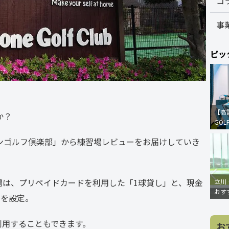
コ
事
ピッ
【高
か？
GOL
ンゴルフ倶楽部」から練習場レビューをお届けしていき
練習場は、プリペイドカードを利用した「1球貸し」と、現金
立川
おす
」を設定。
で利用することもできます。
お