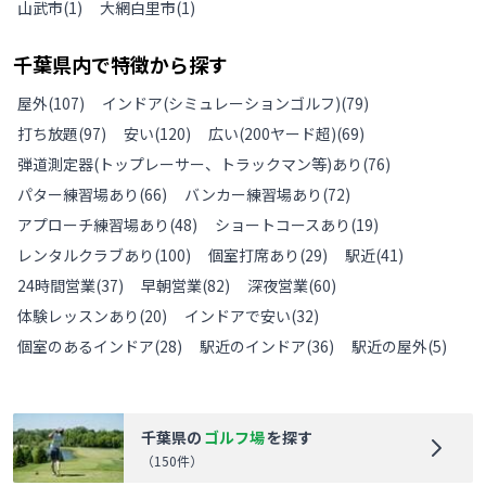
山武市
(
1
)
大網白里市
(
1
)
千葉県
内で特徴から探す
屋外
(
107
)
インドア(シミュレーションゴルフ)
(
79
)
打ち放題
(
97
)
安い
(
120
)
広い(200ヤード超)
(
69
)
弾道測定器(トップレーサー、トラックマン等)あり
(
76
)
パター練習場あり
(
66
)
バンカー練習場あり
(
72
)
アプローチ練習場あり
(
48
)
ショートコースあり
(
19
)
レンタルクラブあり
(
100
)
個室打席あり
(
29
)
駅近
(
41
)
24時間営業
(
37
)
早朝営業
(
82
)
深夜営業
(
60
)
体験レッスンあり
(
20
)
インドアで安い
(
32
)
個室のあるインドア
(
28
)
駅近のインドア
(
36
)
駅近の屋外
(
5
)
千葉県
の
ゴルフ場
を探す
（
150
件）