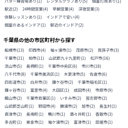
パター練習場あり
(
1
)
レンタルクラブあり
(
5
)
個室打席あり
(
1
)
駅近
(
2
)
24時間営業
(
4
)
早朝営業
(
4
)
深夜営業
(
3
)
体験レッスンあり
(
1
)
インドアで安い
(
4
)
個室のあるインドア
(
1
)
駅近のインドア
(
2
)
千葉県
の
他の
市区町村から探す
船橋市
(
13
)
印西市
(
4
)
袖ヶ浦市
(
1
)
茂原市
(
2
)
我孫子市
(
3
)
千葉市
(
21
)
柏市
(
11
)
山武郡九十九里町
(
1
)
松戸市
(
16
)
流山市
(
5
)
長柄町
(
1
)
千葉市中央区
(
6
)
市川市
(
18
)
八千代市
(
8
)
千葉市美浜区
(
1
)
木更津市
(
5
)
佐倉市
(
6
)
四街道市
(
3
)
白井市
(
3
)
鎌ケ谷市
(
2
)
千葉市稲毛区
(
1
)
鎌ヶ谷市
(
1
)
富里市
(
4
)
大田区
(
1
)
成田市
(
4
)
市原市
(
9
)
館山市
(
2
)
千葉市若葉区
(
1
)
いすみ市
(
2
)
習志野市
(
2
)
山武郡芝山町
(
1
)
野田市
(
4
)
勝浦市
(
2
)
旭市
(
2
)
長生村
(
1
)
君津市
(
2
)
長南町
(
1
)
鴨川市
(
1
)
酒々井町
(
1
)
香取市
(
3
)
多古町
(
1
)
東金市
(
1
)
袖ケ浦市
(
2
)
富津市
(
1
)
匝瑳市
(
1
)