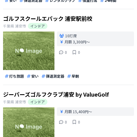
安い
弾道測定器
レンタルクラブ
個室打席
24時間
ゴルフスクールエパック 浦安駅前校
千葉県
浦安市
インドア
10打席
月額 3,300円〜
0
0
打ち放題
安い
弾道測定器
早朝
ジーパーズゴルフクラブ浦安 by ValueGolf
千葉県
浦安市
インドア
月額 15,400円〜
0
0