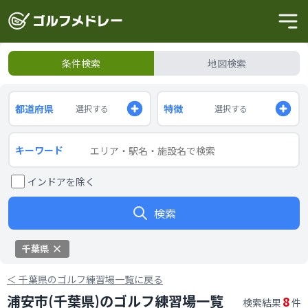
条件検索
地図検索
都道府県
特徴
選択する
選択する
キーワード
インドアを除く
検索
千葉県
＜
千葉県のゴルフ練習場一覧に戻る
浦安市(千葉県)のゴルフ練習場一覧
8
検索結果
件