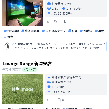
浦安駅から2分
2打席
1コマ
60分~
月額 16,500円〜
5
1
0
打ち放題
弾道測定器
レンタルクラブ
駅近
24時間
早朝
深夜
半個室が2打席、どちらもシミュレーションゴルフ。 SDRというダンロップ
のシミュレーションゴルフ機械が入っており、初めて使いましたが屋外と
遜色のない数値、飛び方でとても楽しめました。 設備★4にしたのはラウン
ドモードで床が傾斜によって変わる機能がなかったため。練習場なのでな
くてもいいと思います。 通
Lounge Range 新浦安店
千葉県
浦安市
インドア
新浦安駅から徒歩26分
新浦安駅から8分
1コマ
90分
月額 5,500円〜
0
0