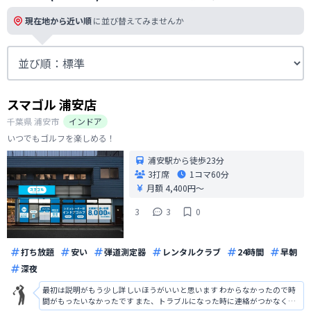
現在地から近い順
に並び替えてみませんか
スマゴル 浦安店
千葉県
浦安市
インドア
いつでもゴルフを楽しめる！
浦安駅から徒歩23分
3打席
1コマ
60分
月額 4,400円〜
3
3
0
打ち放題
安い
弾道測定器
レンタルクラブ
24時間
早朝
深夜
最初は説明がもう少し詳しいほうがいいと思います わからなかったので時
間がもったいなかったです また、トラブルになった時に連絡がつかなくて