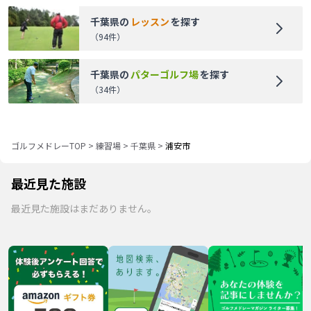
千葉県
の
レッスン
を探す
（
94
件）
千葉県
の
パターゴルフ場
を探す
（
34
件）
ゴルフメドレーTOP
>
練習場
>
千葉県
>
浦安市
最近見た施設
最近見た施設はまだありません。