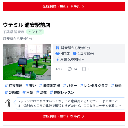
練習ができなくて残念でした 電話でもメールでもすぐの対応がなされたや
より良くなると思うので改善を望みます。自分のフォームのビデオがみら
体験利用（無料）を予約
れるようにらなれば良いと思いま
ウテミル 浦安駅前店
千葉県
浦安市
インドア
浦安駅から徒歩1分！
浦安駅から徒歩1分
4打席
1コマ
60分
月額 5,000円〜
4.92
24
0
打ち放題
安い
弾道測定器
パター
レンタルクラブ
駅近
24時間
早朝
深夜
体験レッスン
レッスンがわかりやすい～！ちょっと意識変えるだけでここまで違うと
は…😲別のところの体験で緊張しすぎたけど、ここならコーチと気軽に話
せるし、自主練もできるからその場で入会しましたー！ クラブとかシュー
ズのレンタルサービスとかもあるらしいので、初心者にもありがたいな
体験利用（無料）を予約
～。打ったら自動でスイング撮影してく