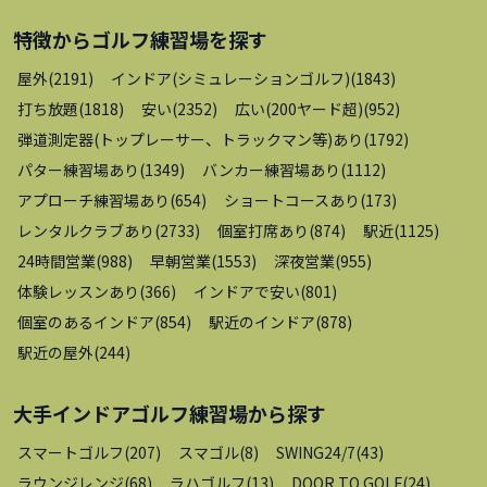
特徴から
ゴルフ練習場
を探す
屋外
(
2191
)
インドア(シミュレーションゴルフ)
(
1843
)
打ち放題
(
1818
)
安い
(
2352
)
広い(200ヤード超)
(
952
)
弾道測定器(トップレーサー、トラックマン等)あり
(
1792
)
パター練習場あり
(
1349
)
バンカー練習場あり
(
1112
)
アプローチ練習場あり
(
654
)
ショートコースあり
(
173
)
レンタルクラブあり
(
2733
)
個室打席あり
(
874
)
駅近
(
1125
)
24時間営業
(
988
)
早朝営業
(
1553
)
深夜営業
(
955
)
体験レッスンあり
(
366
)
インドアで安い
(
801
)
個室のあるインドア
(
854
)
駅近のインドア
(
878
)
駅近の屋外
(
244
)
大手インドアゴルフ練習場
から探す
スマートゴルフ
(
207
)
スマゴル
(
8
)
SWING24/7
(
43
)
ラウンジレンジ
(
68
)
ラハゴルフ
(
13
)
DOOR TO GOLF
(
24
)