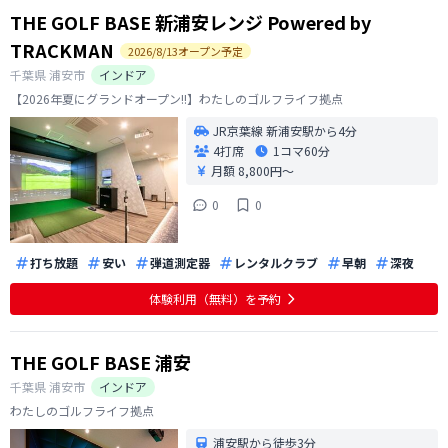
THE GOLF BASE 新浦安レンジ Powered by
TRACKMAN
2026
/
8
/
13
オープン予定
千葉県
浦安市
インドア
【2026年夏にグランドオープン!!】わたしのゴルフライフ拠点
JR京葉線 新浦安駅から4分
4打席
1コマ
60分
月額 8,800円〜
0
0
打ち放題
安い
弾道測定器
レンタルクラブ
早朝
深夜
体験利用（無料）を予約
THE GOLF BASE 浦安
千葉県
浦安市
インドア
わたしのゴルフライフ拠点
浦安駅から徒歩3分