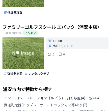
弾道測定器
ファミリーゴルフスクール エパック（浦安本店）
千葉県
浦安市
インドア
18打席
月額 15,510円〜
0
0
弾道測定器
レンタルクラブ
浦安市
内で特徴から探す
インドア(シミュレーションゴルフ)
(
7
)
打ち放題
(
4
)
安い
(
4
)
弾道測定器(トップレーサー、トラックマン等)あり
(
7
)