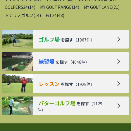
GOLFERS24
(
14
)
MY GOLF RANGE
(
14
)
MY GOLF LANE
(
21
)
トナリノゴルフ
(
14
)
FiT24
(
43
)
ゴルフ場
を探す
（
1967
件）
練習場
を探す
（
4046
件）
レッスン
を探す
（
1929
件）
パターゴルフ場
を探す
（
1129
件）