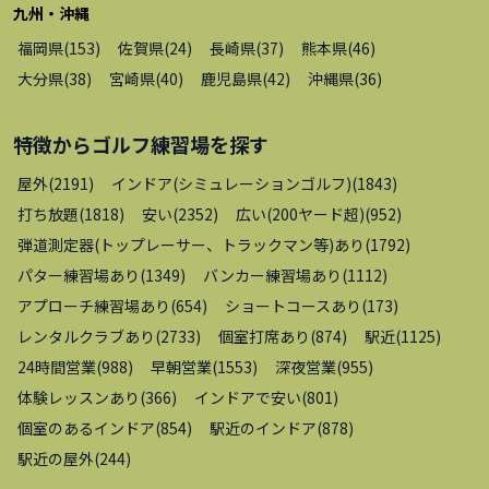
九州・沖縄
福岡県
(
153
)
佐賀県
(
24
)
長崎県
(
37
)
熊本県
(
46
)
大分県
(
38
)
宮崎県
(
40
)
鹿児島県
(
42
)
沖縄県
(
36
)
特徴から
ゴルフ練習場
を探す
屋外
(
2191
)
インドア(シミュレーションゴルフ)
(
1843
)
打ち放題
(
1818
)
安い
(
2352
)
広い(200ヤード超)
(
952
)
弾道測定器(トップレーサー、トラックマン等)あり
(
1792
)
パター練習場あり
(
1349
)
バンカー練習場あり
(
1112
)
アプローチ練習場あり
(
654
)
ショートコースあり
(
173
)
レンタルクラブあり
(
2733
)
個室打席あり
(
874
)
駅近
(
1125
)
24時間営業
(
988
)
早朝営業
(
1553
)
深夜営業
(
955
)
体験レッスンあり
(
366
)
インドアで安い
(
801
)
個室のあるインドア
(
854
)
駅近のインドア
(
878
)
駅近の屋外
(
244
)