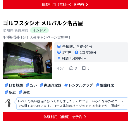
体験利用（無料〜）を予約
ゴルフスタジオ メルパルク名古屋
愛知県
名古屋市
インドア
千種駅徒歩1分！入会キャンペーン実施中！
千種駅から徒歩1分
1打席
1コマ
50分
月額 4,400円〜
4.67
3
0
打ち放題
安い
弾道測定器
レンタルクラブ
個室打席
駅近
深夜
レベルの高い設備にびっくりしました。これから いろんな海外のコース
を体験したち思います。コース体験のバージョンでは床までが 傾斜が変
化してより 臨場感のある仕組みとなっていてびっくりしました。スイン
グビデオが スローで見れると良いのですが。雨でも また 非常に暑い
体験利用（無料）を予約
夏でもゴルフレッスンができ、これから