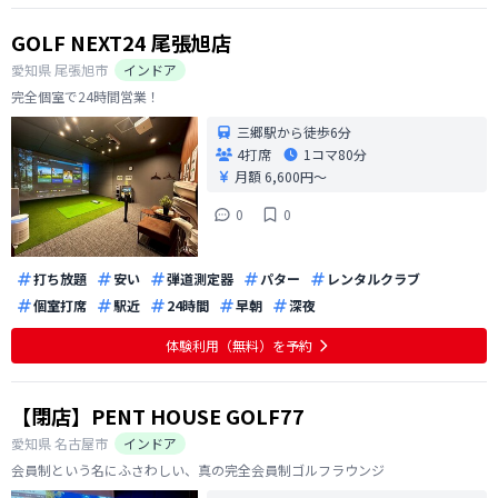
GOLF NEXT24 尾張旭店
愛知県
尾張旭市
インドア
完全個室で24時間営業！
三郷駅から徒歩6分
4打席
1コマ
80分
月額 6,600円〜
0
0
打ち放題
安い
弾道測定器
パター
レンタルクラブ
個室打席
駅近
24時間
早朝
深夜
体験利用（無料）を予約
【閉店】PENT HOUSE GOLF77
愛知県
名古屋市
インドア
会員制という名にふさわしい、真の完全会員制ゴルフラウンジ