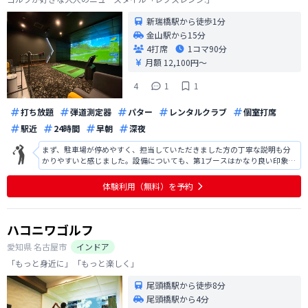
新瑞橋駅から徒歩1分
金山駅から15分
4打席
1コマ
90分
月額 12,100円〜
4
1
1
打ち放題
弾道測定器
パター
レンタルクラブ
個室打席
駅近
24時間
早朝
深夜
まず、駐車場が停めやすく、担当していただきました方の丁寧な説明も分
かりやすいと感じました。設備についても、第1ブースはかなり良い印象で
した。入会の場合の説明もいただき、コスパも良いと感じました。入会金
無料のキャンペーン等あれば、まずは入会となるので、その設定があれば
体験利用（無料）を予約
更にいいと感じました。今は他も体験
ハコニワゴルフ
愛知県
名古屋市
インドア
「もっと身近に」「もっと楽しく」
尾頭橋駅から徒歩8分
尾頭橋駅から4分