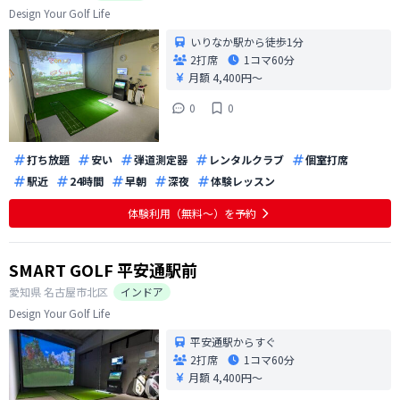
Design Your Golf Life
いりなか駅から徒歩1分
2打席
1コマ
60分
月額 4,400円〜
0
0
打ち放題
安い
弾道測定器
レンタルクラブ
個室打席
駅近
24時間
早朝
深夜
体験レッスン
体験利用（無料〜）を予約
SMART GOLF 平安通駅前
愛知県
名古屋市北区
インドア
Design Your Golf Life
平安通駅からすぐ
2打席
1コマ
60分
月額 4,400円〜