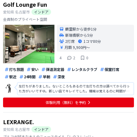
Golf Lounge Fun
愛知県
名古屋市
インドア
会員制のプライベート空間
鶴里駅から徒歩1分
新瑞橋駅から5分
2打席
1コマ
80分
月額 9,900円〜
4
2
0
打ち放題
安い
弾道測定器
レンタルクラブ
個室打席
駅近
24時間
早朝
深夜
左打ちがありました。ないところもあるので左打ちの方は調べてから行っ
た方がいいですゆ。新しい店でキレイでした。機械は覚えるのに時間がか
かりそうですが、練習用、コース用と選べます。クラブ、靴も置いてあ
り、仕事帰りでも便利だと思います。左打ちはおいてないです。お店の方の
体験利用（無料）を予約
説明が丁寧で分かりやすかったです。
LEXRANGE.
愛知県
名古屋市
インドア
ゴルフが好きな大人のニュースタイル「レクスレンジ.」