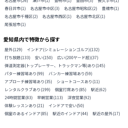
名古屋市
(
26
)
瀬戸市
(
1
)
豊明市
(
1
)
豊田市
(
3
)
長久手市
(
1
)
春日井市
(
1
)
名古屋市中区
(
3
)
名古屋市昭和区
(
2
)
豊橋市
(
1
)
名古屋市千種区
(
2
)
名古屋市西区
(
1
)
名古屋市北区
(
1
)
尾張旭市
(
1
)
愛知県
内で特徴から探す
屋外
(
129
)
インドア(シミュレーションゴルフ)
(
132
)
打ち放題
(
133
)
安い
(
150
)
広い(200ヤード超)
(
37
)
弾道測定器(トップレーサー、トラックマン等)あり
(
145
)
パター練習場あり
(
99
)
バンカー練習場あり
(
59
)
アプローチ練習場あり
(
35
)
ショートコースあり
(
11
)
レンタルクラブあり
(
199
)
個室打席あり
(
85
)
駅近
(
62
)
24時間営業
(
83
)
早朝営業
(
113
)
深夜営業
(
92
)
体験レッスンあり
(
21
)
インドアで安い
(
50
)
個室のあるインドア
(
85
)
駅近のインドア
(
44
)
駅近の屋外
(
17
)