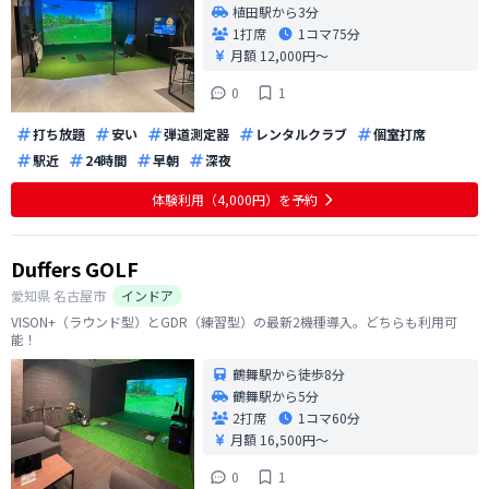
植田駅から3分
1打席
1コマ
75分
月額 12,000円〜
0
1
打ち放題
安い
弾道測定器
レンタルクラブ
個室打席
駅近
24時間
早朝
深夜
体験利用（4,000円）を予約
Duffers GOLF
愛知県
名古屋市
インドア
VISON+（ラウンド型）とGDR（練習型）の最新2機種導入。どちらも利用可
能！
鶴舞駅から徒歩8分
鶴舞駅から5分
2打席
1コマ
60分
月額 16,500円〜
0
1