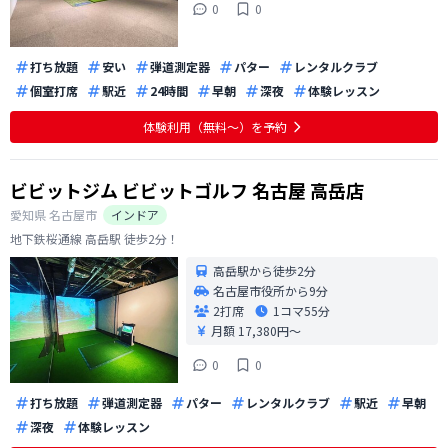
0
0
打ち放題
安い
弾道測定器
パター
レンタルクラブ
個室打席
駅近
24時間
早朝
深夜
体験レッスン
体験利用（無料〜）を予約
ビビットジム ビビットゴルフ 名古屋 高岳店
愛知県
名古屋市
インドア
地下鉄桜通線 高岳駅 徒歩2分！
高岳駅から徒歩2分
名古屋市役所から9分
2打席
1コマ
55分
月額 17,380円〜
0
0
打ち放題
弾道測定器
パター
レンタルクラブ
駅近
早朝
深夜
体験レッスン