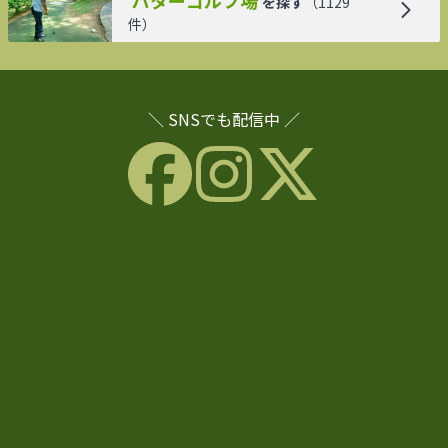
を探す
（
1129
件）
＼ SNSでも配信中 ／