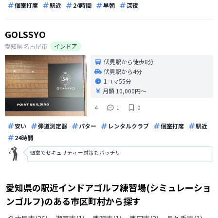
個室打席
駅近
24時間
早朝
深夜
GOLSSYO
愛知県
名古屋市
インドア
伏見駅から徒歩8分
伏見駅から4分
1コマ
55分
月額 10,000円〜
4
1
0
安い
弾道測定器
パター
レンタルクラブ
個室打席
駅近
24時間
個室でセキュリティー対策もバッチリ
愛知県
の
駅近インドアゴルフ練習場(シミュレーショ
ンゴルフ)のある
市区町村から探す