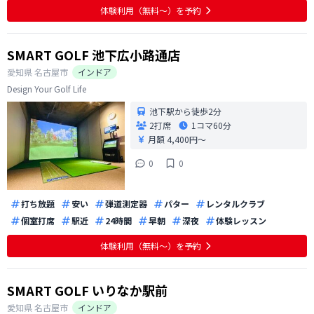
スへ行くことも出来るのでとても便利です！
体験利用（無料〜）を予約
SMART GOLF 池下広小路通店
愛知県
名古屋市
インドア
Design Your Golf Life
池下駅から徒歩2分
2打席
1コマ
60分
月額 4,400円〜
0
0
打ち放題
安い
弾道測定器
パター
レンタルクラブ
個室打席
駅近
24時間
早朝
深夜
体験レッスン
体験利用（無料〜）を予約
SMART GOLF いりなか駅前
愛知県
名古屋市
インドア