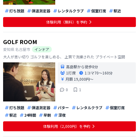
打ち放題
弾道測定器
レンタルクラブ
個室打席
駅近
体験利用（無料）を予約
GOLF ROOM
愛知県
名古屋市
インドア
大人が思い切り ゴルフを楽しめる、 上質で洗練された プライベート空間
高岳駅から徒歩8分
1打席
1コマ
70〜160分
月額 19,000円〜
0
1
打ち放題
弾道測定器
パター
レンタルクラブ
個室打席
駅近
24時間
早朝
深夜
体験利用（2,000円）を予約