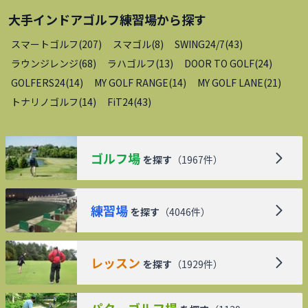
大手インドアゴルフ練習場
から探す
スマートゴルフ
(
207
)
スマゴル
(
8
)
SWING24/7
(
43
)
ラウンジレンジ
(
68
)
ラハゴルフ
(
13
)
DOOR TO GOLF
(
24
)
GOLFERS24
(
14
)
MY GOLF RANGE
(
14
)
MY GOLF LANE
(
21
)
トナリノゴルフ
(
14
)
FiT24
(
43
)
ゴルフ場
を探す
（
1967
件）
練習場
を探す
（
4046
件）
レッスン
を探す
（
1929
件）
パターゴルフ場