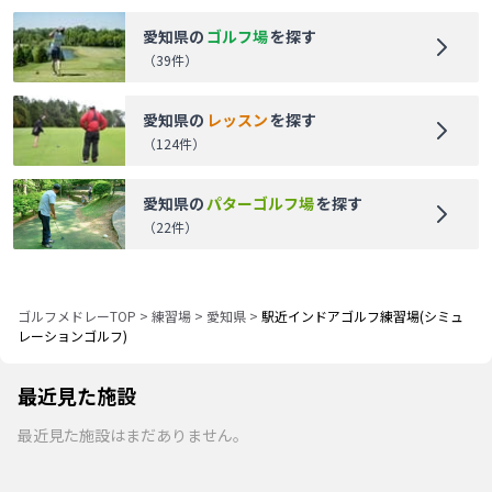
愛知県
の
ゴルフ場
を探す
（
39
件）
愛知県
の
レッスン
を探す
（
124
件）
愛知県
の
パターゴルフ場
を探す
（
22
件）
ゴルフメドレーTOP
>
練習場
>
愛知県
>
駅近インドアゴルフ練習場(シミュ
レーションゴルフ)
最近見た施設
最近見た施設はまだありません。