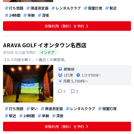
打ち放題
弾道測定器
レンタルクラブ
個室打席
駅近
24時間
早朝
深夜
体験利用（無料）を予約
ARAVA GOLF イオンタウン名西店
愛知県
名古屋市西区
インドア
ゴルフの謎を解く、一番近くの練習場。
鶴舞線
1打席
1コマ
50分~
月額 5,700円〜
0
0
打ち放題
安い
弾道測定器
レンタルクラブ
個室打席
駅近
24時間
早朝
深夜
体験利用（無料）を予約