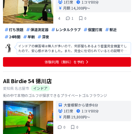
1打席
1コマ
80分
月額 14,300円〜
4
1
0
打ち放題
弾道測定器
レンタルクラブ
個室打席
駅近
24時間
早朝
深夜
インドアの練習場は無人が多いので、何部屋もあるより密室完全個室でし
たので、安心感がありました。また、完全に仕切られているとの説明でし
たのその点は、夜遅くても問題ないと感じました。 ボールが出てくるとこ
ろ(穴がある)のすぐ前でセンサーが反応とのことで、打ちづらく思いまし
体験利用（無料）を予約
た。慣れれば問題ないのかと・・・
All Birdie 54 徳川店
愛知県
名古屋市
インドア
街の中で本物のゴルフが探求できるプライベートゴルフラウンジ
大曽根駅から徒歩6分
1打席
1コマ
80分
月額 19,800円〜
0
0