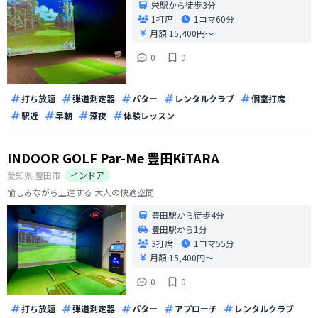
栄駅から徒歩3分
1打席
1コマ
60分
月額 15,400円〜
0
0
打ち放題
弾道測定器
パター
レンタルクラブ
個室打席
駅近
早朝
深夜
体験レッスン
INDOOR GOLF Par-Me 豊田KiTARA
愛知県
豊田市
インドア
愉しみながら上達する 大人の快適空間
豊田駅から徒歩4分
豊田駅から1分
3打席
1コマ
55分
月額 15,400円〜
0
0
打ち放題
弾道測定器
パター
アプローチ
レンタルクラブ