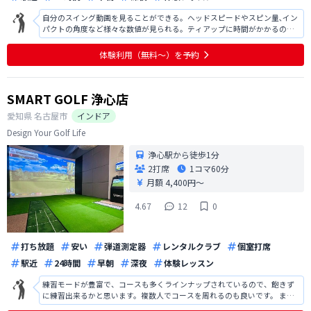
自分のスイング動画を見ることができる。ヘッドスピードやスピン量､イン
パクトの角度など様々な数値が見られる。ティアップに時間がかかるので
自動にしてほしい。ボール回収も自動にしてほしい。世界のいろいろなコ
ースを回ることができるのは面白い。練習モードでもいろいろなコースで
体験利用（無料〜）を予約
体験ができるのが良い。あと何を書け
SMART GOLF 浄心店
愛知県
名古屋市
インドア
Design Your Golf Life
浄心駅から徒歩1分
2打席
1コマ
60分
月額 4,400円〜
4.67
12
0
打ち放題
安い
弾道測定器
レンタルクラブ
個室打席
駅近
24時間
早朝
深夜
体験レッスン
練習モードが豊富で、コースも多くラインナップされているので、飽きず
に練習出来るかと思います。複数人でコースを周れるのも良いです。 ま
た、24時間稼働なので早朝スマートゴルフでスイングを確認してからコー