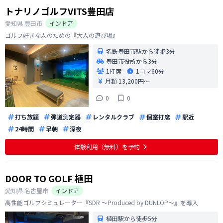
トナリノゴルフVITS豊田店
愛知県
豊田市
インドア
ゴルフ好きな人のための『大人の遊び場』
名鉄豊田市駅から徒歩3分
豊田市役所から3分
1打席
1コマ
60分
月額 13,200円〜
0
0
打ち放題
弾道測定器
レンタルクラブ
個室打席
駅近
24時間
早朝
深夜
体験利用（無料）を予約
DOOR TO GOLF 植田
愛知県
名古屋市
インドア
高性能ゴルフシミュレーター『SDR ～Produced by DUNLOP～』を導入
植田駅から徒歩5分