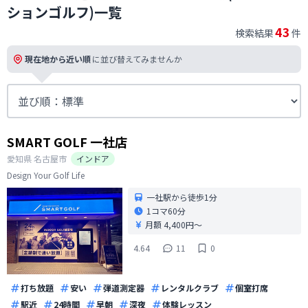
ションゴルフ)一覧
43
検索結果
件
現在地から近い順
に並び替えてみませんか
SMART GOLF 一社店
愛知県
名古屋市
インドア
Design Your Golf Life
一社駅から徒歩1分
1コマ
60分
月額 4,400円〜
4.64
11
0
打ち放題
安い
弾道測定器
レンタルクラブ
個室打席
駅近
24時間
早朝
深夜
体験レッスン