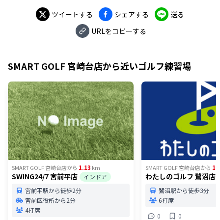
ツイートする
シェアする
送る
URLをコピーする
SMART GOLF 宮崎台店
から近いゴルフ練習場
1.13
1.
SMART GOLF 宮崎台店
から
km
SMART GOLF 宮崎台店
から
SWING24/7 宮前平店
わたしのゴルフ 鷺沼店
インドア
宮前平駅から徒歩2分
鷺沼駅から徒歩3分
宮前区役所から2分
6打席
4打席
0
0