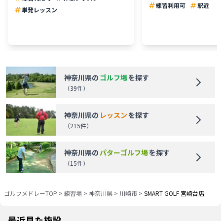
練習利用可
駅近
単発レッスン
神奈川県
の
ゴルフ場
を探す
（
39
件）
神奈川県
の
レッスン
を探す
（
215
件）
神奈川県
の
パターゴルフ場
を探す
（
15
件）
ゴルフメドレーTOP
>
練習場
>
神奈川県
>
川崎市
>
SMART GOLF 宮崎台店
最近見た施設