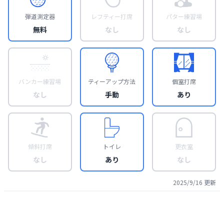
弾道測定器
レフティー打席
パター練習場
無料
なし
なし
バンカー練習場
ティーアップ方法
個室打席
なし
手動
あり
傾斜打席
トイレ
更衣室
なし
あり
なし
2025/9/16
更新