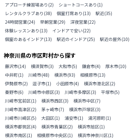
アプローチ練習場あり
(
2
)
ショートコースあり
(
1
)
レンタルクラブあり
(
38
)
個室打席あり
(
13
)
駅近
(
35
)
24時間営業
(
24
)
早朝営業
(
29
)
深夜営業
(
22
)
体験レッスンあり
(
13
)
インドアで安い
(
22
)
個室のあるインドア
(
13
)
駅近のインドア
(
25
)
駅近の屋外
(
10
)
神奈川県
の
市区町村から探す
藤沢市
(
14
)
横須賀市
(
3
)
大和市
(
5
)
鎌倉市
(
4
)
厚木市
(
10
)
中井町
(
1
)
川崎市
(
48
)
横浜市
(
93
)
相模原市
(
13
)
伊勢原市
(
2
)
逗子市
(
1
)
小田原市
(
4
)
横浜市港北区
(
2
)
秦野市
(
6
)
川崎市中原区
(
3
)
川崎市多摩区
(
3
)
平塚市
(
5
)
川崎市宮前区
(
1
)
横浜市西区
(
3
)
横浜市中区
(
7
)
川崎市高津区
(
2
)
茅ヶ崎市
(
7
)
横浜市戸塚区
(
3
)
川崎市川崎区
(
5
)
大田区
(
1
)
浦安市
(
1
)
湯河原町
(
1
)
横浜市都筑区
(
4
)
横浜市青葉区
(
2
)
横浜市旭区
(
1
)
横浜市南区
(
1
)
相模原市中央区
(
1
)
横浜市神奈川区
(
1
)