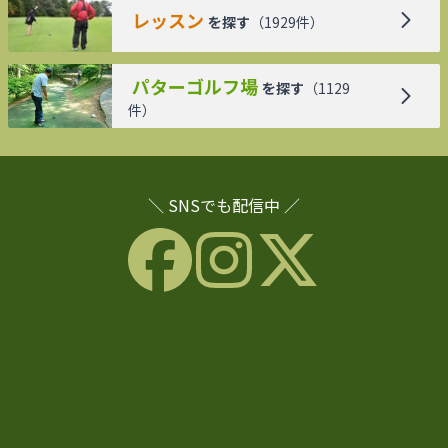
レッスン
を探す
（
1929
件）
パターゴルフ場
を探す
（
1129
件）
＼ SNSでも配信中 ／