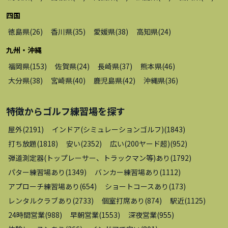
四国
徳島県
(
26
)
香川県
(
35
)
愛媛県
(
38
)
高知県
(
24
)
九州・沖縄
福岡県
(
153
)
佐賀県
(
24
)
長崎県
(
37
)
熊本県
(
46
)
大分県
(
38
)
宮崎県
(
40
)
鹿児島県
(
42
)
沖縄県
(
36
)
特徴から
ゴルフ練習場
を探す
屋外
(
2191
)
インドア(シミュレーションゴルフ)
(
1843
)
打ち放題
(
1818
)
安い
(
2352
)
広い(200ヤード超)
(
952
)
弾道測定器(トップレーサー、トラックマン等)あり
(
1792
)
パター練習場あり
(
1349
)
バンカー練習場あり
(
1112
)
アプローチ練習場あり
(
654
)
ショートコースあり
(
173
)
レンタルクラブあり
(
2733
)
個室打席あり
(
874
)
駅近
(
1125
)
24時間営業
(
988
)
早朝営業
(
1553
)
深夜営業
(
955
)