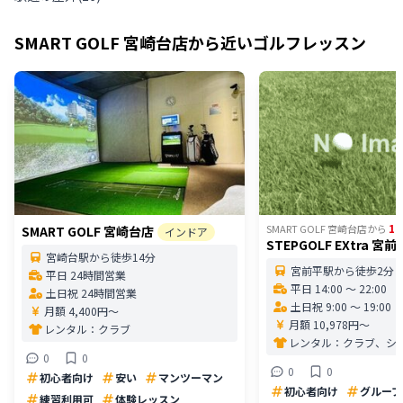
SMART GOLF 宮崎台店
から近いゴルフレッスン
1
SMART GOLF 宮崎台店
から
SMART GOLF 宮崎台店
インドア
STEPGOLF EXtra 宮前
宮崎台駅から徒歩14分
宮前平駅から徒歩2分
平日 24時間営業
平日 14:00 〜 22:00
土日祝 24時間営業
土日祝 9:00 〜 19:00
月額 4,400円〜
月額 10,978円〜
レンタル：
クラブ
レンタル：
クラブ、シ
0
0
0
0
初心者向け
安い
マンツーマン
初心者向け
グループ
練習利用可
体験レッスン