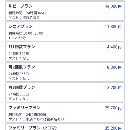
1日2コマ予約可
ルビープラン
44,000
円
利用時間：24時間365日

ゲスト：複数名あり

1日3コマ予約可
シニアプラン
11,880
円
利用時間:10:00~15:00

1コマ:60分

対象年齢:60歳以上

月1回数プラン
4,400
ゲスト:無し
円
24時間365日

ゲスト：なし
月2回数プラン
8,800
円
24時間365日

ゲスト：なし
月3回数プラン
13,200
円
24時間365日

ゲスト：なし
ファミリープラン
29,700
円
利用時間：24時間365日

ゲスト：ご家族であれば複数名あり

※ご入会時にご家族名の登録をお願いしております。二親等までのご家
ファミリープラン（2コマ）
35,200
族が対象です。
円