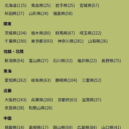
北海道
(
115
)
青森県
(
25
)
岩手県
(
25
)
宮城県
(
57
)
秋田県
(
27
)
山形県
(
24
)
福島県
(
58
)
関東
茨城県
(
104
)
栃木県
(
80
)
群馬県
(
67
)
埼玉県
(
222
)
千葉県
(
190
)
東京都
(
693
)
神奈川県
(
281
)
山梨県
(
26
)
信越・北陸
新潟県
(
54
)
富山県
(
27
)
石川県
(
32
)
福井県
(
22
)
長野県
(
75
)
東海
愛知県
(
262
)
岐阜県
(
63
)
静岡県
(
104
)
三重県
(
52
)
近畿
大阪府
(
243
)
兵庫県
(
200
)
京都府
(
63
)
滋賀県
(
37
)
奈良県
(
38
)
和歌山県
(
26
)
中国
鳥取県
(
14
)
島根県
(
17
)
岡山県
(
59
)
広島県
(
84
)
山口県
(
41
)