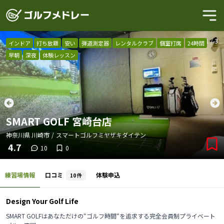
1
/
3
インドア
打ち放題
安い
弾道測定器
レンタルクラブ
個室打席
24時間
早朝
深夜
体験レッスン
SMART GOLF 宮崎台店
神奈川県
川崎市
/
スマートゴルフミヤザキダイテン
4.7
10
0
練習場情報
口コミ
体験申込
10
件
Design Your Golf Life
SMART GOLFはあなただけの“ゴルフ時間“を追求する完全会員制プライベート