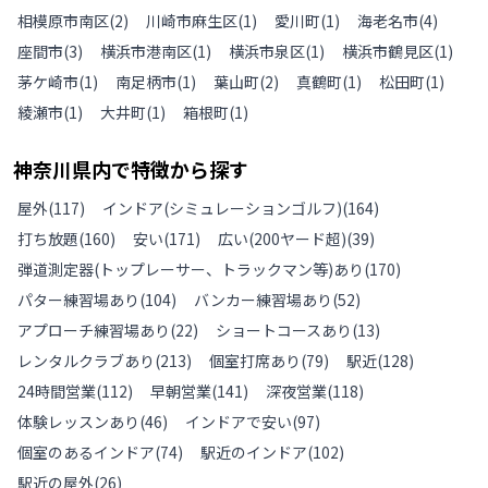
相模原市南区
(
2
)
川崎市麻生区
(
1
)
愛川町
(
1
)
海老名市
(
4
)
座間市
(
3
)
横浜市港南区
(
1
)
横浜市泉区
(
1
)
横浜市鶴見区
(
1
)
茅ケ崎市
(
1
)
南足柄市
(
1
)
葉山町
(
2
)
真鶴町
(
1
)
松田町
(
1
)
綾瀬市
(
1
)
大井町
(
1
)
箱根町
(
1
)
神奈川県
内で特徴から探す
屋外
(
117
)
インドア(シミュレーションゴルフ)
(
164
)
打ち放題
(
160
)
安い
(
171
)
広い(200ヤード超)
(
39
)
弾道測定器(トップレーサー、トラックマン等)あり
(
170
)
パター練習場あり
(
104
)
バンカー練習場あり
(
52
)
アプローチ練習場あり
(
22
)
ショートコースあり
(
13
)
レンタルクラブあり
(
213
)
個室打席あり
(
79
)
駅近
(
128
)
24時間営業
(
112
)
早朝営業
(
141
)
深夜営業
(
118
)
体験レッスンあり
(
46
)
インドアで安い
(
97
)
個室のあるインドア
(
74
)
駅近のインドア
(
102
)
駅近の屋外
(
26
)