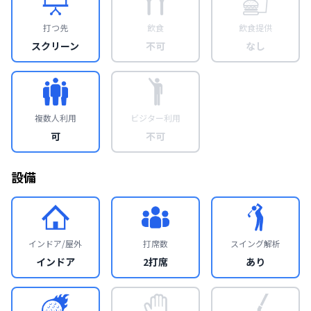
打つ先
飲食
飲食提供
スクリーン
不可
なし
複数人利用
ビジター利用
可
不可
設備
インドア/屋外
打席数
スイング解析
インドア
2打席
あり