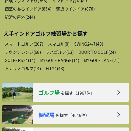
体験レッスンあり
(
366
)
インドアで安い
(
801
)
個室のあるインドア
(
854
)
駅近のインドア
(
878
)
駅近の屋外
(
244
)
大手インドアゴルフ練習場
から探す
スマートゴルフ
(
207
)
スマゴル
(
8
)
SWING24/7
(
43
)
ラウンジレンジ
(
68
)
ラハゴルフ
(
13
)
DOOR TO GOLF
(
24
)
GOLFERS24
(
14
)
MY GOLF RANGE
(
14
)
MY GOLF LANE
(
21
)
トナリノゴルフ
(
14
)
FiT24
(
43
)
ゴルフ場
を探す
（
1967
件）
練習場
を探す
（
4046
件）