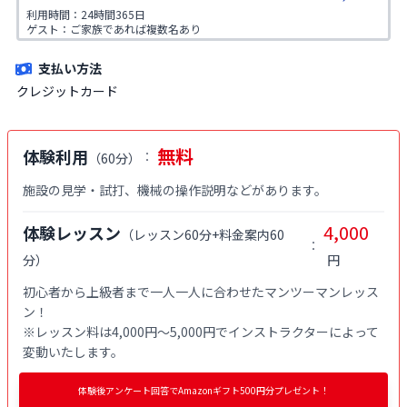
利用時間：24時間365日

ゲスト：ご家族であれば複数名あり

※ご入会時にご家族名の登録をお願いしております。二親等までのご家
族が対象です。
支払い方法
クレジットカード
無料
体験利用
：
（
60分
）
施設の見学・試打、機械の操作説明などがあります。
4,000
体験レッスン
（
レッスン60分+料金案内60
：
分
）
円
初心者から上級者まで一人一人に合わせたマンツーマンレッス
ン！

※レッスン料は4,000円〜5,000円でインストラクターによって
変動いたします。
体験後アンケート回答でAmazonギフト500円分プレゼント！