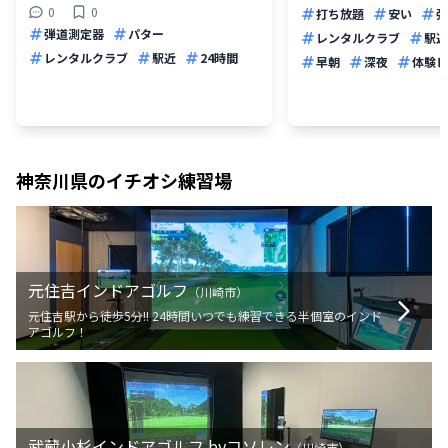
0
0
打ち放題
安い
弾
弾道測定器
パター
レンタルクラブ
駅近
レンタルクラブ
駅近
24時間
早朝
深夜
体験レ
神奈川県
のイチオシ練習場
元住吉インドアゴルフ
（
川崎市
）
元住吉駅から徒歩5分!! 24時間いつでも練習できる半個室のインド
アゴルフ！
武蔵小杉インドアゴルフ byコソレン
（
川崎市
）