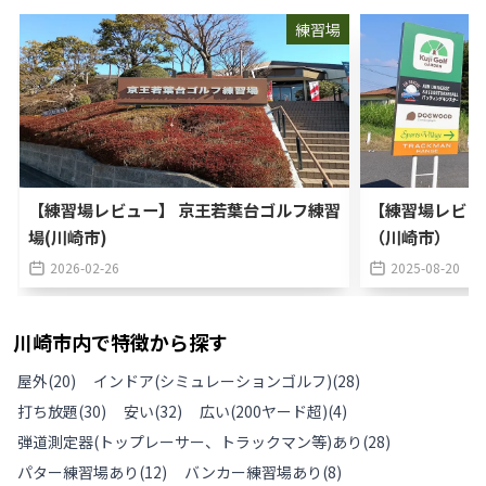
練習場
【練習場レビュー】 京王若葉台ゴルフ練習
【練習場レビュ
場(川崎市)
（川崎市）
2026-02-26
2025-08-20
川崎市
内で特徴から探す
屋外
(
20
)
インドア(シミュレーションゴルフ)
(
28
)
打ち放題
(
30
)
安い
(
32
)
広い(200ヤード超)
(
4
)
弾道測定器(トップレーサー、トラックマン等)あり
(
28
)
パター練習場あり
(
12
)
バンカー練習場あり
(
8
)